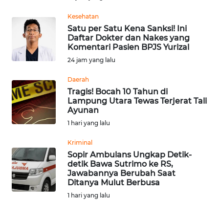
Kesehatan
WN
Satu per Satu Kena Sanksi! Ini
NUSANTARA
Daftar Dokter dan Nakes yang
Komentari Pasien BPJS Yurizal
WN
24 jam yang lalu
JOGJA
Daerah
Tragis! Bocah 10 Tahun di
WN
Lampung Utara Tewas Terjerat Tali
JATIM
Ayunan
1 hari yang lalu
WN
BALI
Kriminal
Sopir Ambulans Ungkap Detik-
detik Bawa Sutrimo ke RS,
WN
Jawabannya Berubah Saat
KALBAR
Ditanya Mulut Berbusa
1 hari yang lalu
WN
KALTENG