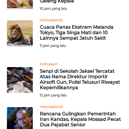
Geleng Kepala
10 jam yang lalu
WN
Internasional
SERAMBI
Cuaca Panas Ekstrem Melanda
Tokyo, Tiga Singa Mati dan 10
WN
Lainnya Sempat Jatuh Sakit
JAMBI
11 jam yang lalu
WN
SULTRA
Polhukam
Senpi di Sekolah Jaksel Tercatat
Atas Nama Direktur Importir
WN
Airsoft Gun, Polisi Telusuri Riwayat
NTB
Kepemilikannya
12 jam yang lalu
WN
SULTENG
Internasional
Rencana Gulingkan Pemerintah
Iran Kandas, Kepala Mossad Pecat
WN
Dua Pejabat Senior
SULBAR