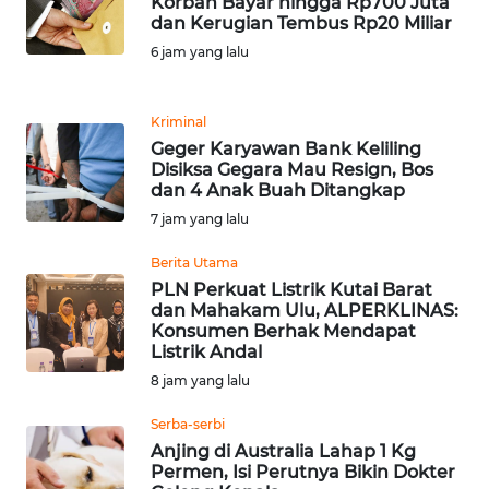
Korban Bayar hingga Rp700 Juta
dan Kerugian Tembus Rp20 Miliar
WN
6 jam yang lalu
BANTEN
WN
Kriminal
NTT
Geger Karyawan Bank Keliling
Disiksa Gegara Mau Resign, Bos
dan 4 Anak Buah Ditangkap
WN
7 jam yang lalu
KEPRI
Berita Utama
WN
PLN Perkuat Listrik Kutai Barat
PAPUA
dan Mahakam Ulu, ALPERKLINAS:
Konsumen Berhak Mendapat
Listrik Andal
WN
8 jam yang lalu
PAPUA
BARAT
Serba-serbi
Anjing di Australia Lahap 1 Kg
WN
Permen, Isi Perutnya Bikin Dokter
RIAU