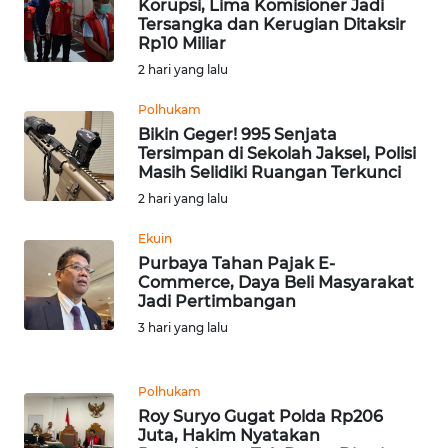
BEKASI
Korupsi, Lima Komisioner Jadi
Tersangka dan Kerugian Ditaksir
Rp10 Miliar
WN
2 hari yang lalu
BOGOR
Polhukam
WN
Bikin Geger! 995 Senjata
DEPOK
Tersimpan di Sekolah Jaksel, Polisi
Masih Selidiki Ruangan Terkunci
2 hari yang lalu
WN
TAPANULI
Ekuin
UTARA
Purbaya Tahan Pajak E-
Commerce, Daya Beli Masyarakat
WN
Jadi Pertimbangan
SAMOSIR
3 hari yang lalu
WN
PADANG
Polhukam
LAWAS
Roy Suryo Gugat Polda Rp206
Juta, Hakim Nyatakan