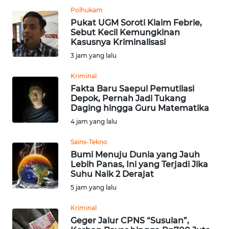
REDAKSI
Polhukam
Pukat UGM Soroti Klaim Febrie,
Sebut Kecil Kemungkinan
KARIR
Kasusnya Kriminalisasi
3 jam yang lalu
DISCLAIMER
Kriminal
Wahana
Fakta Baru Saepul Pemutilasi
News
Depok, Pernah Jadi Tukang
Regional
Daging hingga Guru Matematika
4 jam yang lalu
WN
Sains-Tekno
SUMUT
Bumi Menuju Dunia yang Jauh
Lebih Panas, Ini yang Terjadi Jika
WN
Suhu Naik 2 Derajat
JAKARTA
5 jam yang lalu
WN
Kriminal
JABAR
Geger Jalur CPNS “Susulan”,