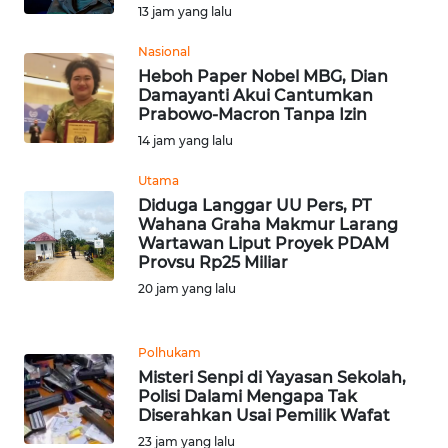
13 jam yang lalu
WN
Nasional
BABEL
Heboh Paper Nobel MBG, Dian
Damayanti Akui Cantumkan
Prabowo-Macron Tanpa Izin
WN
SUMBAR
14 jam yang lalu
Utama
WN
Diduga Langgar UU Pers, PT
SUMSEL
Wahana Graha Makmur Larang
Wartawan Liput Proyek PDAM
Provsu Rp25 Miliar
WN
BENGKULU
20 jam yang lalu
WN
Polhukam
LAMPUNG
Misteri Senpi di Yayasan Sekolah,
Polisi Dalami Mengapa Tak
Diserahkan Usai Pemilik Wafat
WN
JATENG
23 jam yang lalu