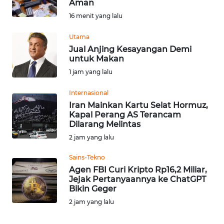
Aman
Informasi
16 menit yang lalu
INDEKS
Utama
BERITA
Jual Anjing Kesayangan Demi
untuk Makan
KONTAK
1 jam yang lalu
KAMI
Internasional
Iran Mainkan Kartu Selat Hormuz,
INFO
Kapal Perang AS Terancam
IKLAN
Dilarang Melintas
2 jam yang lalu
TENTANG
KAMI
Sains-Tekno
Agen FBI Curi Kripto Rp16,2 Miliar,
Jejak Pertanyaannya ke ChatGPT
PEDOMAN
Bikin Geger
MEDIA
2 jam yang lalu
SIBER