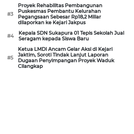
Proyek Rehabilitas Pembangunan
WN
Puskesmas Pembantu Kelurahan
#3
PRIANGAN
Pegangsaan Sebesar Rp18,2 Miliar
TIMUR
dilaporkan ke Kejari Jakpus
Kepala SDN Sukapura 01 Tepis Sekolah Jual
#4
WN
Seragam kepada Siswa Baru
SEMARANG
Ketua LMDI Ancam Gelar Aksi di Kejari
Jaktim, Soroti Tindak Lanjut Laporan
#5
WN
Dugaan Penyimpangan Proyek Waduk
SOLO
Cilangkap
WN
BOROBUDUR
WN
MADURA
WN
SURABAYA