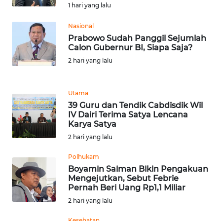
1 hari yang lalu
WN
Nasional
TAPANULI
Prabowo Sudah Panggil Sejumlah
SELATAN
Calon Gubernur BI, Siapa Saja?
2 hari yang lalu
WN
TANJUNG
LESUNG
Utama
39 Guru dan Tendik Cabdisdik Wil
IV Dairi Terima Satya Lencana
WN
Karya Satya
KARO
2 hari yang lalu
WN
Polhukam
SIMALUNGUN
Boyamin Saiman Bikin Pengakuan
Mengejutkan, Sebut Febrie
Pernah Beri Uang Rp1,1 Miliar
WN
2 hari yang lalu
LABUHANBATU
Kesehatan