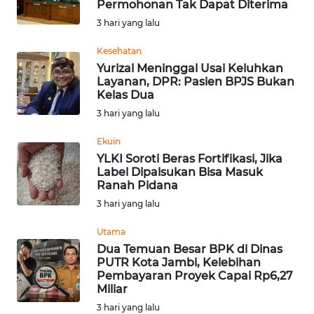
Permohonan Tak Dapat Diterima
WN
3 hari yang lalu
SUMEDANG
Kesehatan
WN
Yurizal Meninggal Usai Keluhkan
CIANJUR
Layanan, DPR: Pasien BPJS Bukan
Kelas Dua
3 hari yang lalu
WN
KEPULAUAN
Ekuin
SERIBU
YLKI Soroti Beras Fortifikasi, Jika
Label Dipalsukan Bisa Masuk
WN
Ranah Pidana
TANGERANG
3 hari yang lalu
Utama
WN
Dua Temuan Besar BPK di Dinas
BINJAI
PUTR Kota Jambi, Kelebihan
Pembayaran Proyek Capai Rp6,27
WN
Miliar
CIREBON
3 hari yang lalu