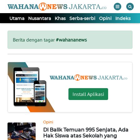
Utama
Nusantara
Khas
Serba-serbi
Opini
Indeks
WAHANA
Tutup
TV
Berita dengan tagar
#wahananews
UTAMA
NUSANTARA
KHAS
Install Aplikasi
SERBA-
SERBI
Opini
Di Balik Temuan 995 Senjata, Ada
OPINI
Hak Siswa atas Sekolah yang