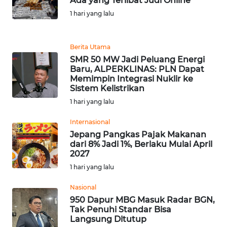
Ada yang Terlibat Judi Online
1 hari yang lalu
WN
MALUKU
Berita Utama
WN
SMR 50 MW Jadi Peluang Energi
MALUT
Baru, ALPERKLINAS: PLN Dapat
Memimpin Integrasi Nuklir ke
Sistem Kelistrikan
WN
1 hari yang lalu
DAIRI
Internasional
WN
Jepang Pangkas Pajak Makanan
DANAU
dari 8% Jadi 1%, Berlaku Mulai April
TOBA
2027
1 hari yang lalu
WN
Nasional
NIAS
950 Dapur MBG Masuk Radar BGN,
Tak Penuhi Standar Bisa
WN
Langsung Ditutup
LANGKAT