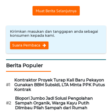
WN
Muat Berita Selanjutnya
INDRAMAYU
WN
Kirimkan masukan dan tanggapan anda sebagai
KUNINGAN
konsumen kepada kami.
Suara Pembaca
WN
MAJALENGKA
WN
Berita Populer
SUBANG
Kontraktor Proyek Turap Kali Baru Pekayon
WN
#1
Gunakan BBM Subsidi, LTA Minta PPK Putus
SUKABUMI
Kontrak
Biopori Jumbo Jadi Solusi Pengolahan
WN
#2
Sampah Organik, Warga Kayu Putih
PURWAKARTA
Diimbau Pilah Sampah dari Rumah