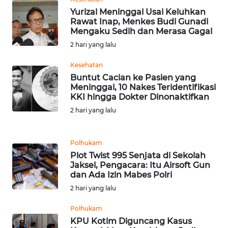
WN
Yurizal Meninggal Usai Keluhkan
TAPANULI
Rawat Inap, Menkes Budi Gunadi
TENGAH
Mengaku Sedih dan Merasa Gagal
2 hari yang lalu
WN DELI
Kesehatan
SERDANG
Buntut Cacian ke Pasien yang
Meninggal, 10 Nakes Teridentifikasi
WN
KKI hingga Dokter Dinonaktifkan
TEBING
2 hari yang lalu
TINGGI
WN
Polhukam
PAKPAK
Plot Twist 995 Senjata di Sekolah
Jaksel, Pengacara: Itu Airsoft Gun
dan Ada Izin Mabes Polri
WN
2 hari yang lalu
KARAWANG
Polhukam
WN
KPU Kotim Diguncang Kasus