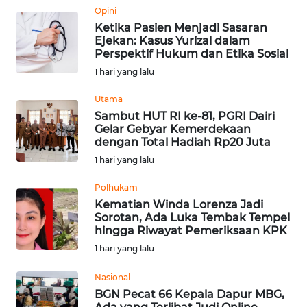
Opini
WN
Ketika Pasien Menjadi Sasaran
Ejekan: Kasus Yurizal dalam
KALTARA
Perspektif Hukum dan Etika Sosial
1 hari yang lalu
WN
KALSEL
Utama
Sambut HUT RI ke-81, PGRI Dairi
WN
Gelar Gebyar Kemerdekaan
dengan Total Hadiah Rp20 Juta
KALTIM
1 hari yang lalu
WN
Polhukam
SULSEL
Kematian Winda Lorenza Jadi
Sorotan, Ada Luka Tembak Tempel
WN
hingga Riwayat Pemeriksaan KPK
GORONTALO
1 hari yang lalu
Nasional
WN
BGN Pecat 66 Kepala Dapur MBG,
SULUT