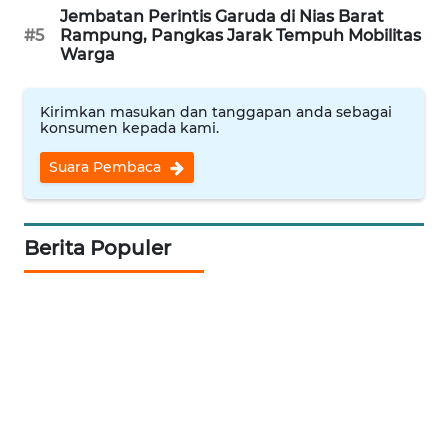
Jembatan Perintis Garuda di Nias Barat
#5
Rampung, Pangkas Jarak Tempuh Mobilitas
PORTAL
Warga
KONSUMEN
FORWAMKI
Kirimkan masukan dan tanggapan anda sebagai
konsumen kepada kami.
ALPERKLINAS
Suara Pembaca
FORJASIDA
Berita Populer
TAMBANG
NEWS
SITUNGIR
NEWS
SIDIKALANG
NEWS