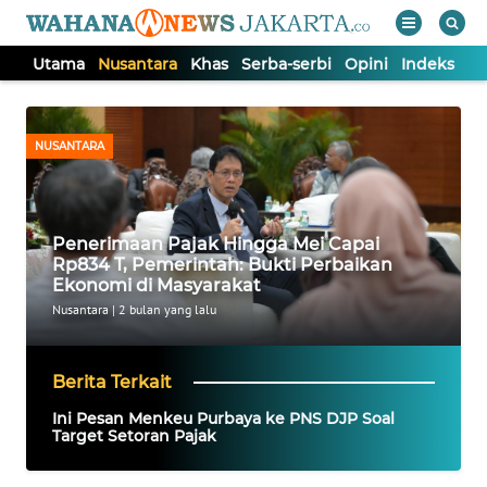
Utama
Nusantara
Khas
Serba-serbi
Opini
Indeks
WAHANA
Tutup
TV
NUSANTARA
UTAMA
Penerimaan Pajak Hingga Mei Capai
NUSANTARA
Rp834 T, Pemerintah: Bukti Perbaikan
Ekonomi di Masyarakat
KHAS
Nusantara
|
2 bulan yang lalu
SERBA-
Berita Terkait
SERBI
Ini Pesan Menkeu Purbaya ke PNS DJP Soal
Target Setoran Pajak
OPINI