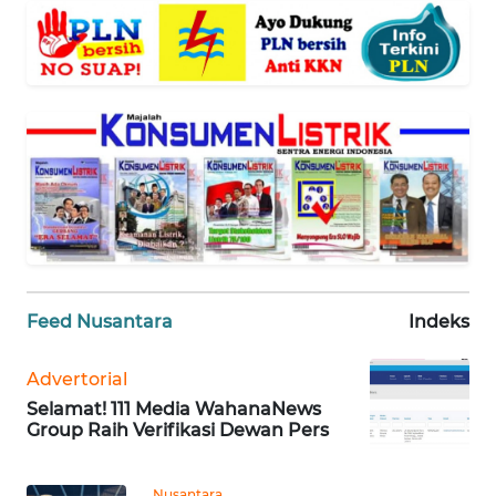
WN
BANTEN
WN
NTT
WN
KEPRI
WN
PAPUA
Feed Nusantara
Indeks
WN
Advertorial
PAPUA
Selamat! 111 Media WahanaNews
BARAT
Group Raih Verifikasi Dewan Pers
WN
RIAU
Nusantara