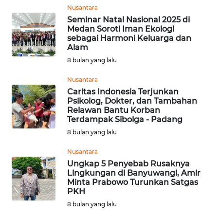
BEKASI
Nusantara
Seminar Natal Nasional 2025 di
WN
Medan Soroti Iman Ekologi
BOGOR
sebagai Harmoni Keluarga dan
Alam
8 bulan yang lalu
WN
DEPOK
Nusantara
Caritas Indonesia Terjunkan
WN
Psikolog, Dokter, dan Tambahan
TAPANULI
Relawan Bantu Korban
UTARA
Terdampak Sibolga - Padang
8 bulan yang lalu
WN
Nusantara
SAMOSIR
Ungkap 5 Penyebab Rusaknya
Lingkungan di Banyuwangi, Amir
WN
Minta Prabowo Turunkan Satgas
PADANG
PKH
LAWAS
8 bulan yang lalu