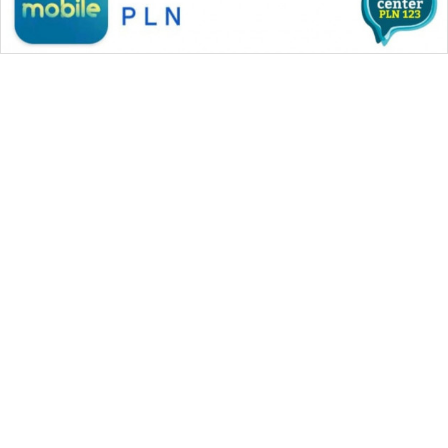
WAHANA MEDIA GROUP
|
|
|
WAHANA NEWS co
WAHANA TANI
WAHANA ADVOKAT
|
|
WAHANA INFRASTRUKTUR
WAHANA KONSUMEN
|
|
|
WAHANA LISTRIK
WAHANA TRAVEL
WAHANA TV
|
|
|
WAHANANEWS id
WAHANANEWS CO ID
WAHANANEWS NET
|
|
|
WAHANA SPORT ID
Wahana UMKM
Wahana Seleb
|
|
|
Wahana Persona
Wahana Otomotif
Wahana Health