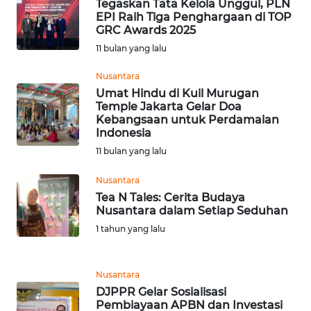
Tegaskan Tata Kelola Unggul, PLN
EPI Raih Tiga Penghargaan di TOP
GRC Awards 2025
WN
NATUNA
11 bulan yang lalu
Nusantara
WN
Umat Hindu di Kuil Murugan
BINTAN
Temple Jakarta Gelar Doa
Kebangsaan untuk Perdamaian
Indonesia
WN
MANDALIKA
11 bulan yang lalu
Nusantara
WN
Tea N Tales: Cerita Budaya
LIKUPANG
Nusantara dalam Setiap Seduhan
1 tahun yang lalu
WN
LABUANBAJO
Nusantara
WN
DJPPR Gelar Sosialisasi
BORNEO
Pembiayaan APBN dan Investasi