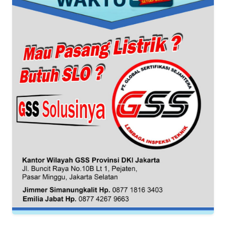
REDAKSI
KARIR
DISCLAIMER
Wahana
News
Regional
WN
SUMUT
WN
JAKARTA
WN
JABAR