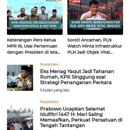
WN
KALTARA
WN
KALSEL
Keterangan Pers Ketua
Soroti Ancaman, PLN
MPR RI, Usai Pertemuan
Watch Minta Infrastruktur
dengan Presiden di Istana
PLN Jadi Objek Vital
WN
| Wahana Terkini
Khusus | Alperklinas
KALTIM
Research
Nusantara
Eks Menag Yaqut Jadi Tahanan
WN
Rumah, KPK Singgung soal
SULSEL
Strategi Penanganan Perkara
5 bulan yang lalu
WN
Nusantara
GORONTALO
Prabowo Ucapkan Selamat
Idulfitri 1447 H: Mari Saling
WN
Memaafkan, Perkuat Persatuan di
SULUT
Tengah Tantangan