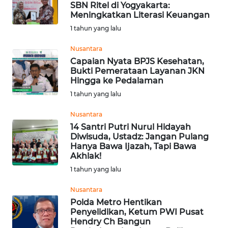
SBN Ritel di Yogyakarta:
Meningkatkan Literasi Keuangan
Wahana
1 tahun yang lalu
Media
Group
Nusantara
Capaian Nyata BPJS Kesehatan,
WAHANA
Bukti Pemerataan Layanan JKN
NEWS
Hingga ke Pedalaman
1 tahun yang lalu
WAHANA
TANI
Nusantara
14 Santri Putri Nurul Hidayah
Diwisuda, Ustadz: Jangan Pulang
WAHANA
Hanya Bawa Ijazah, Tapi Bawa
ADVOKAT
Akhlak!
1 tahun yang lalu
WAHANA
INFRASTRUKTUR
Nusantara
⁠Polda Metro Hentikan
Penyelidikan, Ketum PWI Pusat
WAHANA
Hendry Ch Bangun
KONSUMEN