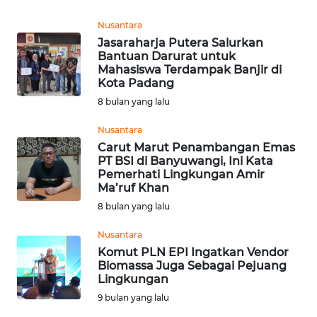
WN
Nusantara
SUMEDANG
Jasaraharja Putera Salurkan
Bantuan Darurat untuk
WN
Mahasiswa Terdampak Banjir di
CIANJUR
Kota Padang
8 bulan yang lalu
WN
Nusantara
KEPULAUAN
SERIBU
Carut Marut Penambangan Emas
PT BSI di Banyuwangi, Ini Kata
Pemerhati Lingkungan Amir
WN
Ma’ruf Khan
TANGERANG
8 bulan yang lalu
Nusantara
WN
BINJAI
Komut PLN EPI Ingatkan Vendor
Biomassa Juga Sebagai Pejuang
Lingkungan
WN
9 bulan yang lalu
CIREBON