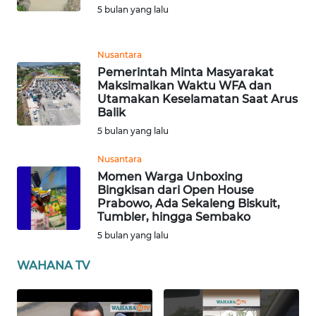
5 bulan yang lalu
WN
BABEL
Nusantara
Pemerintah Minta Masyarakat
WN
Maksimalkan Waktu WFA dan
Utamakan Keselamatan Saat Arus
SUMBAR
Balik
5 bulan yang lalu
WN
SUMSEL
Nusantara
Momen Warga Unboxing
WN
Bingkisan dari Open House
Prabowo, Ada Sekaleng Biskuit,
BENGKULU
Tumbler, hingga Sembako
5 bulan yang lalu
WN
LAMPUNG
WAHANA TV
WN
JATENG