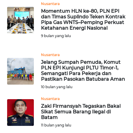
Nusantara
WN
Momentum HLN ke-80, PLN EPI
INDRAMAYU
dan Timas Suplindo Teken Kontrak
Pipa Gas WNTS–Pemping Perkuat
Ketahanan Energi Nasional
WN
9 bulan yang lalu
KUNINGAN
WN
Nusantara
MAJALENGKA
Jelang Sumpah Pemuda, Komut
PLN EPI Kunjungi PLTU Timor-1,
Semangati Para Pekerja dan
WN
Pastikan Pasokan Batubara Aman
SUBANG
10 bulan yang lalu
WN
Nusantara
SUKABUMI
Zaki Firmansyah Tegaskan Bakal
Sikat Semua Barang Ilegal di
Batam
WN
11 bulan yang lalu
PURWAKARTA