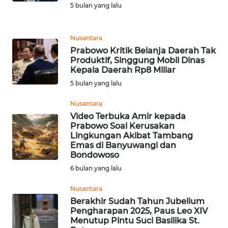
5 bulan yang lalu
WN
MALUKU
Nusantara
Prabowo Kritik Belanja Daerah Tak
WN
Produktif, Singgung Mobil Dinas
MALUT
Kepala Daerah Rp8 Miliar
5 bulan yang lalu
WN
DAIRI
Nusantara
Video Terbuka Amir kepada
Prabowo Soal Kerusakan
WN
Lingkungan Akibat Tambang
DANAU
Emas di Banyuwangi dan
TOBA
Bondowoso
6 bulan yang lalu
WN
Nusantara
NIAS
Berakhir Sudah Tahun Jubelium
Pengharapan 2025, Paus Leo XIV
WN
Menutup Pintu Suci Basilika St.
LANGKAT