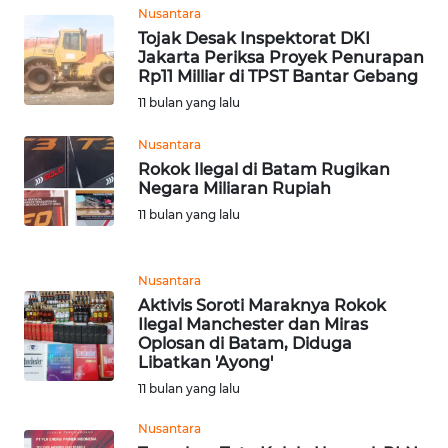
Nusantara
WN
Tojak Desak Inspektorat DKI
PRIANGAN
Jakarta Periksa Proyek Penurapan
TIMUR
Rp11 Milliar di TPST Bantar Gebang
11 bulan yang lalu
WN
Nusantara
SEMARANG
Rokok Ilegal di Batam Rugikan
Negara Miliaran Rupiah
WN
11 bulan yang lalu
SOLO
WN
Nusantara
BOROBUDUR
Aktivis Soroti Maraknya Rokok
Ilegal Manchester dan Miras
Oplosan di Batam, Diduga
WN
Libatkan 'Ayong'
MADURA
11 bulan yang lalu
WN
Nusantara
SURABAYA