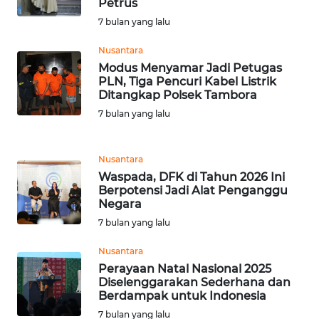
Petrus
7 bulan yang lalu
WN
Nusantara
TAPANULI
SELATAN
Modus Menyamar Jadi Petugas
PLN, Tiga Pencuri Kabel Listrik
Ditangkap Polsek Tambora
WN
7 bulan yang lalu
TANJUNG
LESUNG
Nusantara
WN
Waspada, DFK di Tahun 2026 Ini
KARO
Berpotensi Jadi Alat Penganggu
Negara
7 bulan yang lalu
WN
SIMALUNGUN
Nusantara
Perayaan Natal Nasional 2025
WN
Diselenggarakan Sederhana dan
LABUHANBATU
Berdampak untuk Indonesia
7 bulan yang lalu