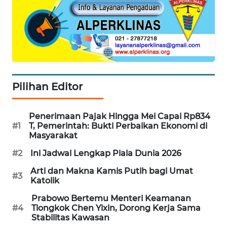
MAWAKA
ID
MARTABAT
NET
Pilihan Editor
PLN
WATCH
Penerimaan Pajak Hingga Mei Capai Rp834
#1
T, Pemerintah: Bukti Perbaikan Ekonomi di
Masyarakat
MKLI
#2
Ini Jadwal Lengkap Piala Dunia 2026
LPKKI
Arti dan Makna Kamis Putih bagi Umat
#3
Katolik
LKKI
Prabowo Bertemu Menteri Keamanan
#4
Tiongkok Chen Yixin, Dorong Kerja Sama
Stabilitas Kawasan
KOPEKLIN