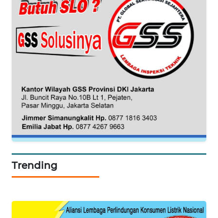
WAHANA
DESA
WISATA
LAPAK
WAHANA
Wahana
Network
KONSUMEN
LISTRIK
Trending
MASYARAKAT
KELISTRIKAN
WALINKI
ID