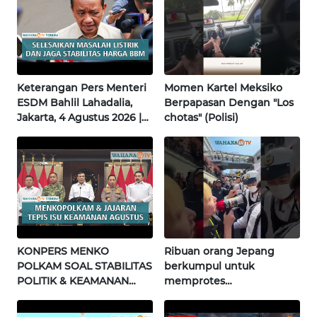
WN
NUSANTARA
WN
Keterangan Pers Menteri
Momen Kartel Meksiko
JOGJA
ESDM Bahlil Lahadalia,
Berpapasan Dengan "Los
Jakarta, 4 Agustus 2026 |
chotas" (Polisi)
Wahana Terkini
WN
JATIM
WN
BALI
WN
KONPERS MENKO
Ribuan orang Jepang
KALBAR
POLKAM SOAL STABILITAS
berkumpul untuk
POLITIK & KEAMANAN
memprotes
WN
NASIONAL | Wahana
pembangunan masjid
KALTENG
Terkini
pertama di Fujisawa