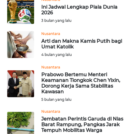
Ini Jadwal Lengkap Piala Dunia
2026
WN
3 bulan yang lalu
SERAMBI
Nusantara
WN
Arti dan Makna Kamis Putih bagi
JAMBI
Umat Katolik
4 bulan yang lalu
WN
SULTRA
Nusantara
Prabowo Bertemu Menteri
Keamanan Tiongkok Chen Yixin,
WN
Dorong Kerja Sama Stabilitas
NTB
Kawasan
5 bulan yang lalu
WN
SULTENG
Nusantara
Jembatan Perintis Garuda di Nias
Barat Rampung, Pangkas Jarak
WN
Tempuh Mobilitas Warga
SULBAR