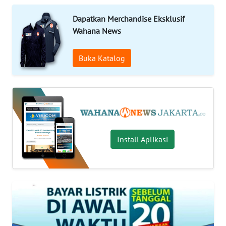
Informasi
Dapatkan Merchandise Eksklusif
Wahana News
INDEKS
BERITA
Buka Katalog
KONTAK
KAMI
INFO
IKLAN
Install Aplikasi
TENTANG
KAMI
PEDOMAN
MEDIA
SIBER