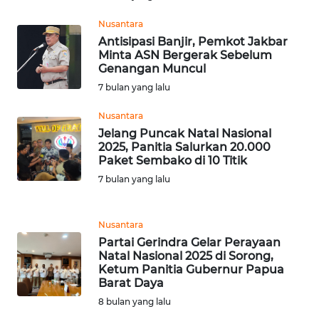
WN
Nusantara
TAPANULI
TENGAH
Antisipasi Banjir, Pemkot Jakbar
Minta ASN Bergerak Sebelum
Genangan Muncul
WN DELI
7 bulan yang lalu
SERDANG
Nusantara
WN
Jelang Puncak Natal Nasional
TEBING
2025, Panitia Salurkan 20.000
Paket Sembako di 10 Titik
TINGGI
7 bulan yang lalu
WN
PAKPAK
Nusantara
Partai Gerindra Gelar Perayaan
WN
Natal Nasional 2025 di Sorong,
KARAWANG
Ketum Panitia Gubernur Papua
Barat Daya
8 bulan yang lalu
WN