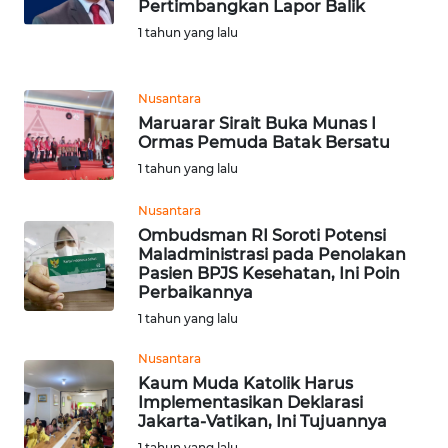
Pertimbangkan Lapor Balik
1 tahun yang lalu
WAHANA
LISTRIK
Nusantara
WAHANA
Maruarar Sirait Buka Munas I
TRAVEL
Ormas Pemuda Batak Bersatu
1 tahun yang lalu
WAHANA
Nusantara
TV
Ombudsman RI Soroti Potensi
Maladministrasi pada Penolakan
WAHANANEWS
Pasien BPJS Kesehatan, Ini Poin
ID
Perbaikannya
1 tahun yang lalu
WAHANANEWS
Nusantara
CO ID
Kaum Muda Katolik Harus
Implementasikan Deklarasi
WAHANANEWS
Jakarta-Vatikan, Ini Tujuannya
NET
1 tahun yang lalu