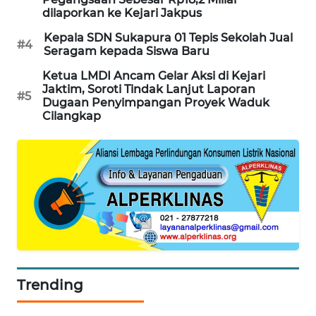
dilaporkan ke Kejari Jakpus
KARING
NEWS
Kepala SDN Sukapura 01 Tepis Sekolah Jual
#4
Seragam kepada Siswa Baru
JURNAL
Ketua LMDI Ancam Gelar Aksi di Kejari
MARITIM
Jaktim, Soroti Tindak Lanjut Laporan
#5
Dugaan Penyimpangan Proyek Waduk
Cilangkap
HUMBANG
NEWS
GARONGGANG
NEWS
FISUELRI
ID
ENERGI
Trending
NEWS