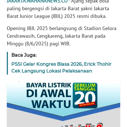
JAKARTA.WAHANANEWS.CO
- Ajang sepak bola
REDAKSI
paling bergengsi di Jakarta Barat yakni Jakarta
Barat Junior League (JBJL) 2025 resmi dibuka.
KARIR
Opening JBJL 2025 berlangsung di Stadion Gelora
DISCLAIMER
Cendrawasih, Cengkareng, Jakarta Barat pada
Minggu (8/6/2025) pagi WIB.
Wahana
News
Baca Juga:
Regional
PSSI Gelar Kongres Biasa 2026, Erick Thohir
Cek Langsung Lokasi Pelaksanaan
WN
SUMUT
WN
JAKARTA
WN
JABAR