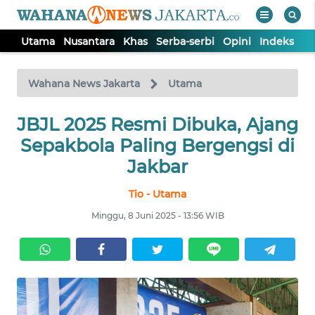
Utama
Nusantara
Khas
Serba-serbi
Opini
Indeks
WAHANA
Tutup
TV
Wahana News Jakarta
Utama
UTAMA
JBJL 2025 Resmi Dibuka, Ajang
Sepakbola Paling Bergengsi di
NUSANTARA
Jakbar
Tio - Utama
KHAS
Minggu, 8 Juni 2025 - 13:56 WIB
SERBA-
SERBI
OPINI