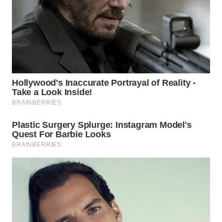
WN
PRIANGAN
TIMUR
WN
SEMARANG
WN
SOLO
WN
BOROBUDUR
WN
MADURA
WN
SURABAYA