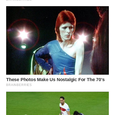
WAHANA
LISTRIK
WAHANA
TRAVEL
WAHANA
TV
WAHANANEWS
ID
WAHANANEWS
CO ID
WAHANANEWS
NET