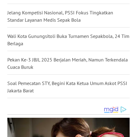
WN
Jelang Kompetisi Nasional, PSSI Fokus Tingkatkan
MALUKU
Standar Layanan Medis Sepak Bola
WN
Wali Kota Gunungsitoli Buka Turnamen Sepakbola, 24 Tim
MALUT
Berlaga
WN
Pekan Ke-3 JBJL 2025 Berjalan Meriah, Namun Terkendala
DAIRI
Cuaca Buruk
WN
Soal Pemecatan STY, Begini Kata Ketua Umum Askot PSSI
DANAU
Jakarta Barat
TOBA
WN
NIAS
WN
LANGKAT