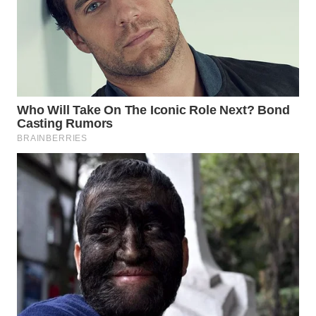
WN
NATUNA
WN
BINTAN
WN
MANDALIKA
WN
LIKUPANG
WN
LABUANBAJO
WN
BORNEO