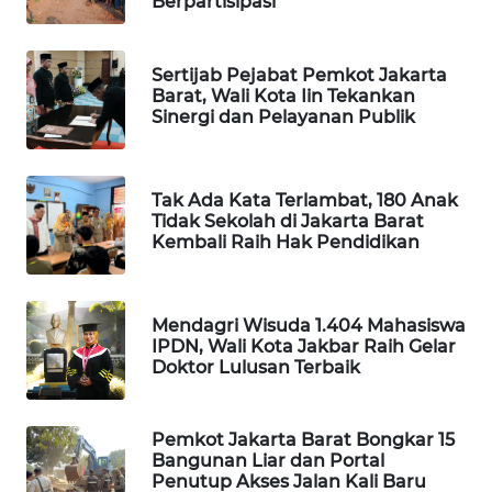
Berpartisipasi
PORTAL
KONSUMEN
Sertijab Pejabat Pemkot Jakarta
Barat, Wali Kota Iin Tekankan
Sinergi dan Pelayanan Publik
FORWAMKI
ALPERKLINAS
Tak Ada Kata Terlambat, 180 Anak
Tidak Sekolah di Jakarta Barat
FORJASIDA
Kembali Raih Hak Pendidikan
TAMBANG
NEWS
Mendagri Wisuda 1.404 Mahasiswa
IPDN, Wali Kota Jakbar Raih Gelar
Doktor Lulusan Terbaik
SITUNGIR
NEWS
Pemkot Jakarta Barat Bongkar 15
SIDIKALANG
Bangunan Liar dan Portal
Penutup Akses Jalan Kali Baru
NEWS