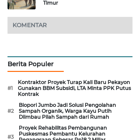
Timur
SIBARAGAS
NEWS
KOMENTAR
METRO
SIANTAR
NEWS
Berita Populer
METRO
MEDAN
NEWS
Kontraktor Proyek Turap Kali Baru Pekayon
#1
Gunakan BBM Subsidi, LTA Minta PPK Putus
Kontrak
METRO
JAKARTA
Biopori Jumbo Jadi Solusi Pengolahan
NEWS
#2
Sampah Organik, Warga Kayu Putih
Diimbau Pilah Sampah dari Rumah
KRT
Proyek Rehabilitas Pembangunan
NEWS
Puskesmas Pembantu Kelurahan
#3
Pegangsaan Sebesar Rp18,2 Miliar