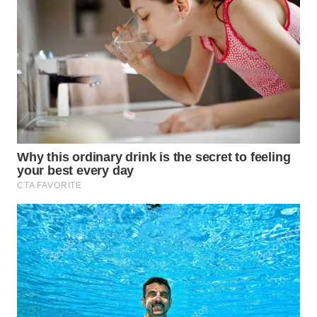
WN
TAPANULI
SELATAN
WN
TANJUNG
LESUNG
WN
KARO
WN
SIMALUNGUN
WN
LABUHANBATU