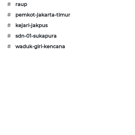
#
raup
CILEUNGSI
NEWS
#
pemkot-jakarta-timur
#
kejari-jakpus
BERKAT
#
sdn-01-sukapura
NEWS
#
waduk-giri-kencana
BERAMPU
NEWS
ANUGERAH
NEWS
AKHLAK
ID
PERAPKI
NEWS