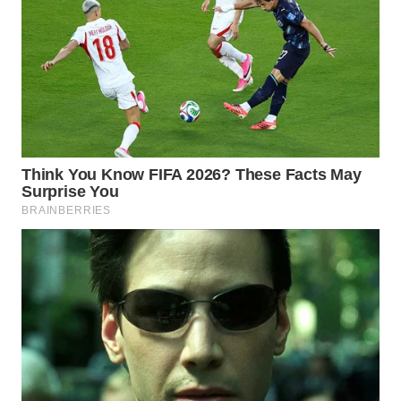
WAHANA
SPORT
WAHANA
UMKM
WAHANA
SELEB
WAHANA
PERSONA
WAHANA
OTOMOTIF
WAHANA
HEALTH