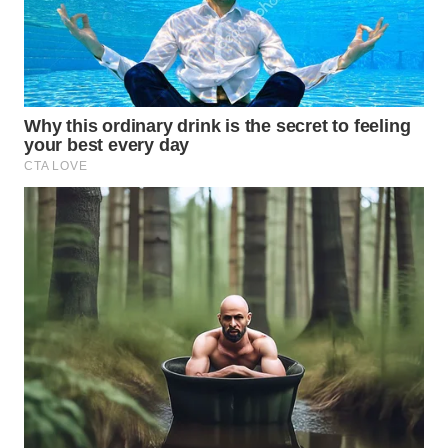
WN
TAPANULI
TENGAH
WN DELI
SERDANG
WN
TEBING
TINGGI
WN
PAKPAK
WN
KARAWANG
WN