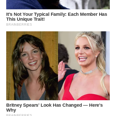
Wahana
Media
Group
WAHANA
NEWS
WAHANA
TANI
WAHANA
ADVOKAT
WAHANA
INFRASTRUKTUR
WAHANA
KONSUMEN