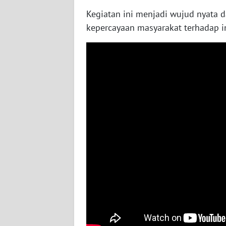
WN
Kegiatan ini menjadi wujud nyata 
NUSANTARA
kepercayaan masyarakat terhadap in
WN
JOGJA
WN
JATIM
WN
BALI
WN
KALBAR
WN
KALTENG