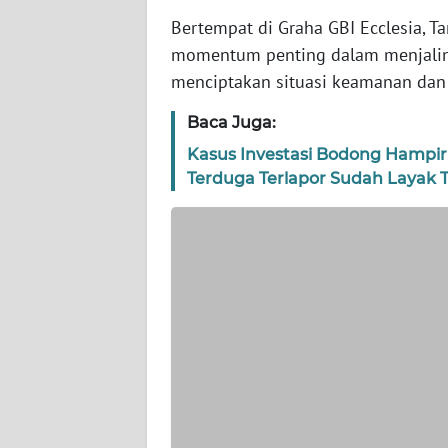
WN
Bertempat di Graha GBI Ecclesia, 
BANTEN
momentum penting dalam menjalin s
menciptakan situasi keamanan dan 
WN
NTT
Baca Juga:
Kasus Investasi Bodong Hampir 
WN
KEPRI
Terduga Terlapor Sudah Layak 
WN
PAPUA
WN
PAPUA
BARAT
WN
RIAU