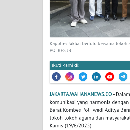
KARIR
DISCLAIMER
Wahana
Kapolres Jakbar berfoto bersama tok
News
POLRES JB]
Regional
Ikuti Kami di:
WN
SUMUT
WN
JAKARTA.WAHANANEWS.CO
-
Dalam
JAKARTA
komunikasi yang harmonis dengan s
Barat Kombes Pol Twedi Aditya Be
WN
JABAR
tokoh-tokoh agama dan masyarakat 
Kamis (19/6/2025).