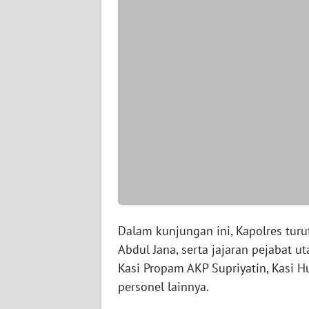
WN
SERAMBI
WN
JAMBI
WN
SULTRA
WN
NTB
WN
Dalam kunjungan ini, Kapolres tur
SULTENG
Abdul Jana, serta jajaran pejabat
Kasi Propam AKP Supriyatin, Kasi H
WN
personel lainnya.
SULBAR