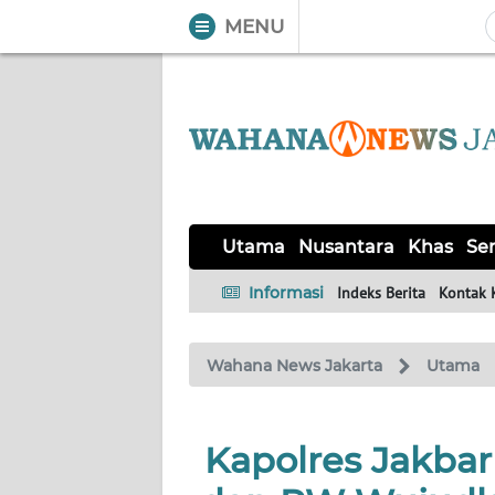
MENU
WAHANA
Tutup
TV
UTAMA
NUSANTARA
Utama
Nusantara
Khas
Ser
KHAS
Informasi
Indeks Berita
Kontak 
SERBA-
Wahana News Jakarta
Utama
SERBI
OPINI
Kapolres Jakba
Informasi