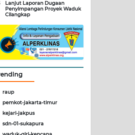
5
Lanjut Laporan Dugaan
Penyimpangan Proyek Waduk
Cilangkap
rending
raup
pemkot-jakarta-timur
kejari-jakpus
sdn-01-sukapura
waduk-giri-kencana