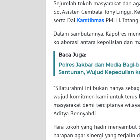
Sejumlah tokoh masyarakat dan aga
WN
So, Asisten Gembala Tony Linggi, K
BABEL
serta Dai
Kamtibmas
PMJ H. Tatang.
WN
Dalam sambutannya, Kapolres mene
SUMBAR
kolaborasi antara kepolisian dan 
WN
Baca Juga:
SUMSEL
Polres Jakbar dan Media Bagi-b
Santunan, Wujud Kepedulian k
WN
BENGKULU
“Silaturahmi ini bukan hanya sebag
wujud komitmen kami untuk terus 
WN
masyarakat demi terciptanya wilay
LAMPUNG
Aditya Bennyahdi.
WN
Para tokoh yang hadir menyambut 
JATENG
harapan agar sinergi yang terjalin 