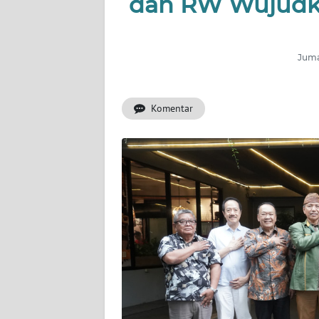
dan RW Wujudk
INDEKS
BERITA
Jumat
KONTAK
KAMI
Komentar
INFO
IKLAN
TENTANG
KAMI
PEDOMAN
MEDIA
SIBER
REDAKSI