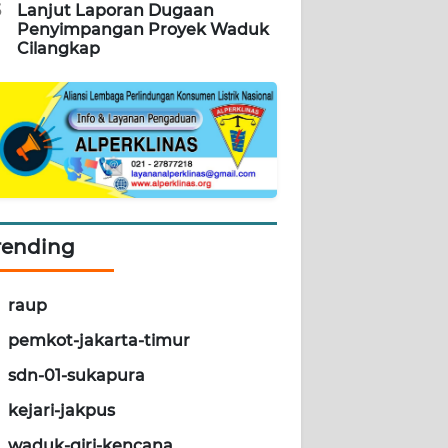
5
Lanjut Laporan Dugaan
Penyimpangan Proyek Waduk
Cilangkap
rending
raup
pemkot-jakarta-timur
sdn-01-sukapura
kejari-jakpus
waduk-giri-kencana