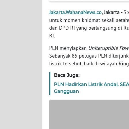
WN
BANTEN
Jakarta.WahanaNews.co
, Jakarta -
Se
untuk momen khidmat sekali setah
WN
dan DPD RI yang berlangsung di R
NTT
RI.
WN
PLN menyiapkan
Uniteruptible Pow
KEPRI
Sebanyak 85 petugas PLN diterjun
listrik tersebut, baik di wilayah 
WN
PAPUA
Baca Juga:
PLN Hadirkan Listrik Andal, SE
WN
Gangguan
PAPUA
BARAT
WN
RIAU