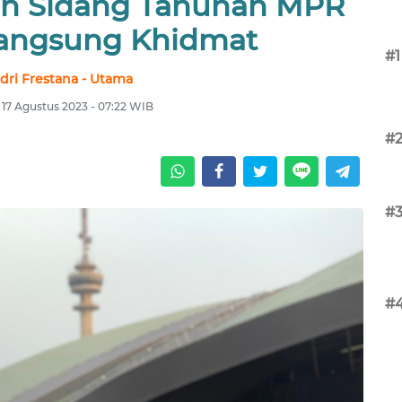
n Sidang Tahunan MPR
langsung Khidmat
#1
dri Frestana - Utama
 17 Agustus 2023 - 07:22 WIB
#
#
#