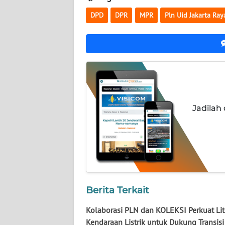
WN
DPD
DPR
MPR
Pln Uid Jakarta Ray
KALTARA
WN
KALSEL
WN
KALTIM
Jadilah
WN
SULSEL
WN
GORONTALO
Berita Terkait
WN
SULUT
Kolaborasi PLN dan KOLEKSI Perkuat Lit
Kendaraan Listrik untuk Dukung Transisi