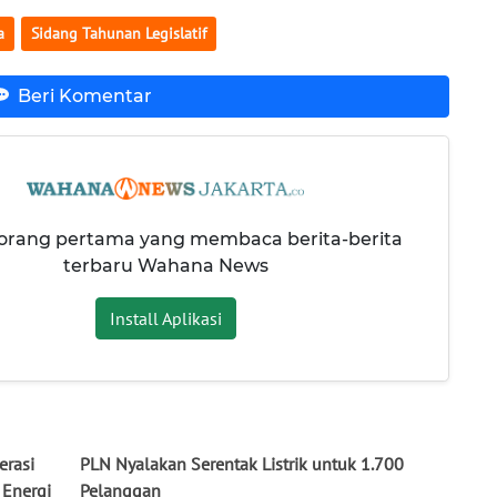
a
Sidang Tahunan Legislatif
Beri Komentar
 orang pertama yang membaca berita-berita
terbaru Wahana News
Install Aplikasi
erasi
PLN Nyalakan Serentak Listrik untuk 1.700
 Energi
Pelanggan