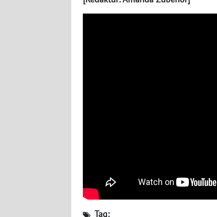
WN
NUSANTARA
WN
JOGJA
WN
JATIM
WN
BALI
WN
KALBAR
WN
KALTENG
Tag: