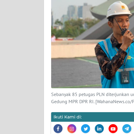
KARIR
DISCLAIMER
Wahana
News
Regional
WN
SUMUT
WN
Sebanyak 85 petugas PLN diterjunkan un
JAKARTA
Gedung MPR DPR RI. [WahanaNews.co/
WN
Ikuti Kami di:
JABAR