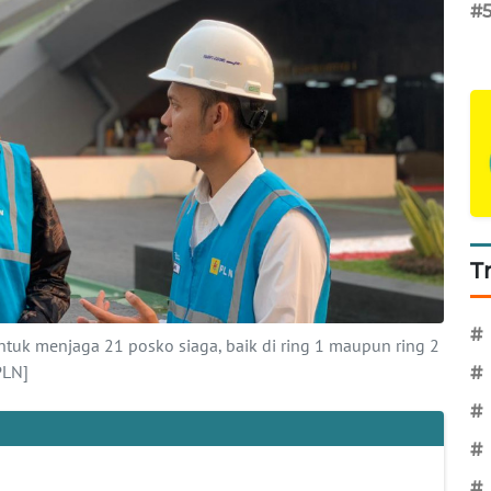
#
T
#
tuk menjaga 21 posko siaga, baik di ring 1 maupun ring 2
PLN]
#
#
#
#