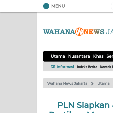
MENU
WAHANA
Tutup
TV
UTAMA
NUSANTARA
Utama
Nusantara
Khas
Ser
KHAS
Informasi
Indeks Berita
Kontak 
SERBA-
Wahana News Jakarta
Utama
SERBI
OPINI
PLN Siapkan 
Informasi