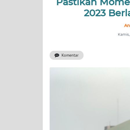
Pastikan Mome
2023 Ber
INDEKS
BERITA
An
KONTAK
Kamis,
KAMI
Komentar
INFO
IKLAN
TENTANG
KAMI
PEDOMAN
MEDIA
SIBER
REDAKSI