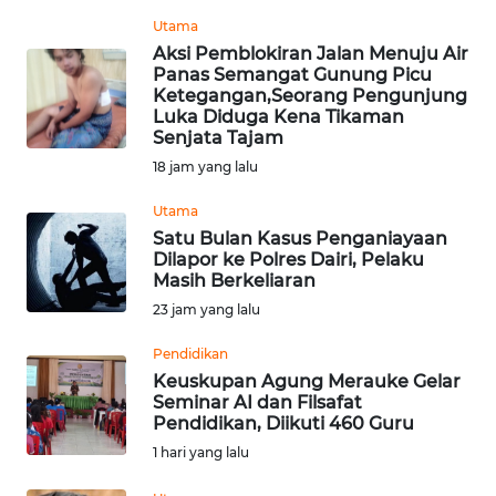
REDAKSI
Utama
Aksi Pemblokiran Jalan Menuju Air
KARIR
Panas Semangat Gunung Picu
Ketegangan,Seorang Pengunjung
Luka Diduga Kena Tikaman
DISCLAIMER
Senjata Tajam
18 jam yang lalu
Wahana
News
Utama
Regional
Satu Bulan Kasus Penganiayaan
Dilapor ke Polres Dairi, Pelaku
Masih Berkeliaran
WN
SUMUT
23 jam yang lalu
Pendidikan
WN
Keuskupan Agung Merauke Gelar
JAKARTA
Seminar AI dan Filsafat
Pendidikan, Diikuti 460 Guru
WN
1 hari yang lalu
JABAR