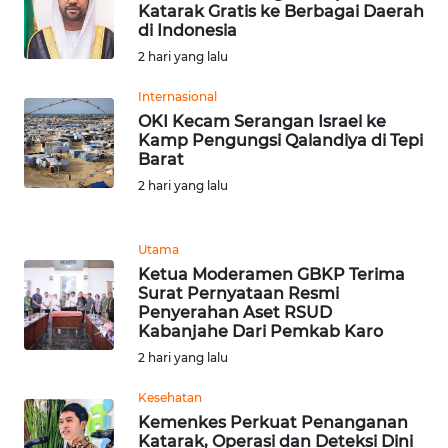
Katarak Gratis ke Berbagai Daerah
di Indonesia
WN
2 hari yang lalu
SERAMBI
Internasional
OKI Kecam Serangan Israel ke
WN
Kamp Pengungsi Qalandiya di Tepi
JAMBI
Barat
2 hari yang lalu
WN
SULTRA
Utama
WN
Ketua Moderamen GBKP Terima
Surat Pernyataan Resmi
NTB
Penyerahan Aset RSUD
Kabanjahe Dari Pemkab Karo
WN
2 hari yang lalu
SULTENG
Kesehatan
WN
Kemenkes Perkuat Penanganan
Katarak, Operasi dan Deteksi Dini
SULBAR