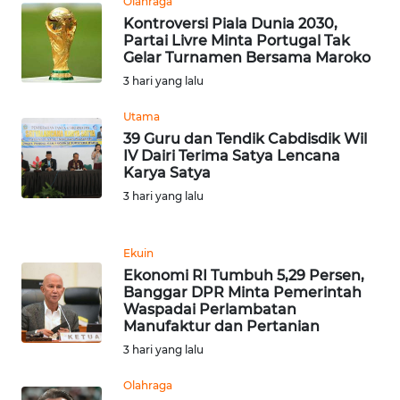
Olahraga
Kontroversi Piala Dunia 2030,
Partai Livre Minta Portugal Tak
WN
Gelar Turnamen Bersama Maroko
TAPANULI
3 hari yang lalu
SELATAN
Utama
WN
39 Guru dan Tendik Cabdisdik Wil
TANJUNG
IV Dairi Terima Satya Lencana
LESUNG
Karya Satya
3 hari yang lalu
WN
KARO
Ekuin
Ekonomi RI Tumbuh 5,29 Persen,
WN
Banggar DPR Minta Pemerintah
SIMALUNGUN
Waspadai Perlambatan
Manufaktur dan Pertanian
WN
3 hari yang lalu
LABUHANBATU
Olahraga