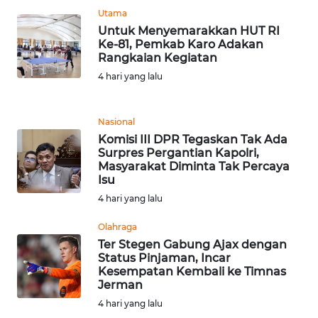
WN
Utama
SUMEDANG
Untuk Menyemarakkan HUT RI
Ke-81, Pemkab Karo Adakan
Rangkaian Kegiatan
WN
4 hari yang lalu
CIANJUR
WN
Nasional
KEPULAUAN
Komisi III DPR Tegaskan Tak Ada
SERIBU
Surpres Pergantian Kapolri,
Masyarakat Diminta Tak Percaya
Isu
WN
4 hari yang lalu
TANGERANG
Olahraga
WN
Ter Stegen Gabung Ajax dengan
BINJAI
Status Pinjaman, Incar
Kesempatan Kembali ke Timnas
Jerman
WN
4 hari yang lalu
CIREBON