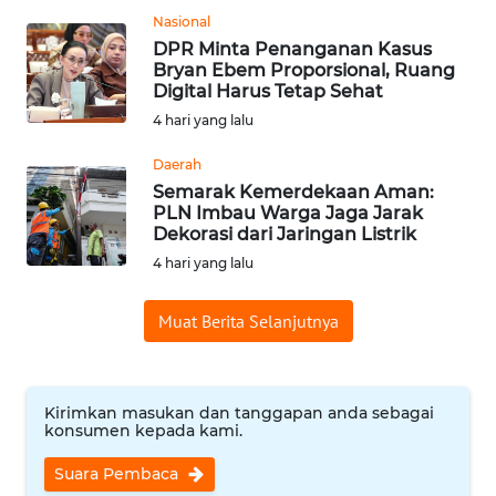
Nasional
WN
DPR Minta Penanganan Kasus
INDRAMAYU
Bryan Ebem Proporsional, Ruang
Digital Harus Tetap Sehat
WN
4 hari yang lalu
KUNINGAN
Daerah
Semarak Kemerdekaan Aman:
WN
PLN Imbau Warga Jaga Jarak
MAJALENGKA
Dekorasi dari Jaringan Listrik
4 hari yang lalu
WN
SUBANG
Muat Berita Selanjutnya
WN
SUKABUMI
Kirimkan masukan dan tanggapan anda sebagai
konsumen kepada kami.
WN
PURWAKARTA
Suara Pembaca