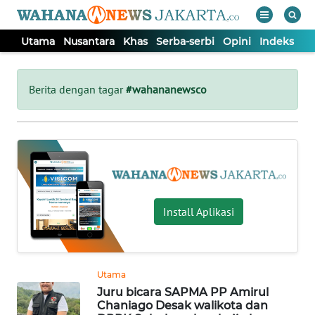
Utama
Nusantara
Khas
Serba-serbi
Opini
Indeks
WAHANA
Tutup
TV
Berita dengan tagar
#wahananewsco
UTAMA
NUSANTARA
KHAS
Install Aplikasi
SERBA-
SERBI
Utama
Juru bicara SAPMA PP Amirul
OPINI
Chaniago Desak walikota dan