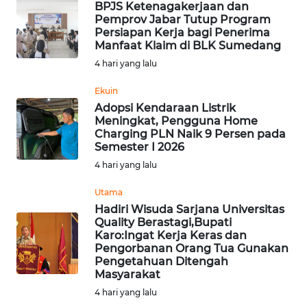
BEKASI
BPJS Ketenagakerjaan dan
Pemprov Jabar Tutup Program
Persiapan Kerja bagi Penerima
WN
Manfaat Klaim di BLK Sumedang
BOGOR
4 hari yang lalu
WN
Ekuin
DEPOK
Adopsi Kendaraan Listrik
Meningkat, Pengguna Home
Charging PLN Naik 9 Persen pada
WN
Semester I 2026
TAPANULI
4 hari yang lalu
UTARA
Utama
WN
Hadiri Wisuda Sarjana Universitas
SAMOSIR
Quality Berastagi,Bupati
Karo:Ingat Kerja Keras dan
Pengorbanan Orang Tua Gunakan
WN
Pengetahuan Ditengah
PADANG
Masyarakat
LAWAS
4 hari yang lalu