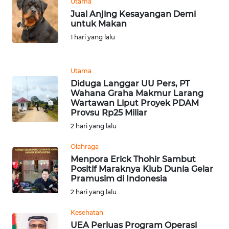
Utama
Jual Anjing Kesayangan Demi
WN
untuk Makan
BANTEN
1 hari yang lalu
WN
NTT
Utama
Diduga Langgar UU Pers, PT
WN
Wahana Graha Makmur Larang
Wartawan Liput Proyek PDAM
KEPRI
Provsu Rp25 Miliar
2 hari yang lalu
WN
PAPUA
Olahraga
Menpora Erick Thohir Sambut
WN
Positif Maraknya Klub Dunia Gelar
Pramusim di Indonesia
PAPUA
BARAT
2 hari yang lalu
Kesehatan
WN
UEA Perluas Program Operasi
RIAU