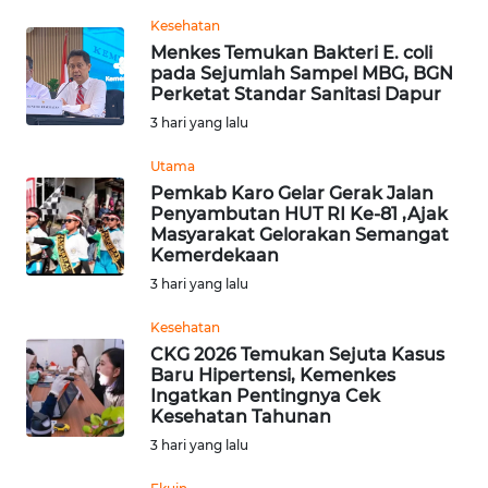
Kesehatan
WN
Menkes Temukan Bakteri E. coli
KALTARA
pada Sejumlah Sampel MBG, BGN
Perketat Standar Sanitasi Dapur
WN
3 hari yang lalu
KALSEL
Utama
Pemkab Karo Gelar Gerak Jalan
WN
Penyambutan HUT RI Ke-81 ,Ajak
KALTIM
Masyarakat Gelorakan Semangat
Kemerdekaan
WN
3 hari yang lalu
SULSEL
Kesehatan
CKG 2026 Temukan Sejuta Kasus
WN
Baru Hipertensi, Kemenkes
GORONTALO
Ingatkan Pentingnya Cek
Kesehatan Tahunan
WN
3 hari yang lalu
SULUT