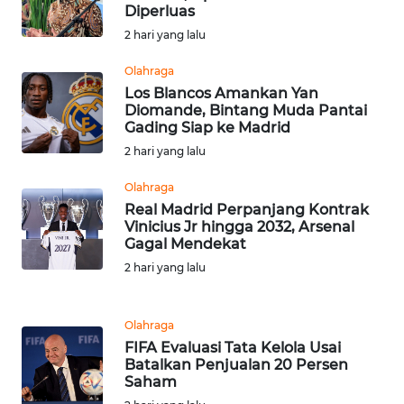
Diperluas
2 hari yang lalu
WN
BABEL
Olahraga
Los Blancos Amankan Yan
WN
Diomande, Bintang Muda Pantai
Gading Siap ke Madrid
SUMBAR
2 hari yang lalu
WN
Olahraga
SUMSEL
Real Madrid Perpanjang Kontrak
Vinicius Jr hingga 2032, Arsenal
WN
Gagal Mendekat
BENGKULU
2 hari yang lalu
WN
Olahraga
LAMPUNG
FIFA Evaluasi Tata Kelola Usai
Batalkan Penjualan 20 Persen
WN
Saham
JATENG