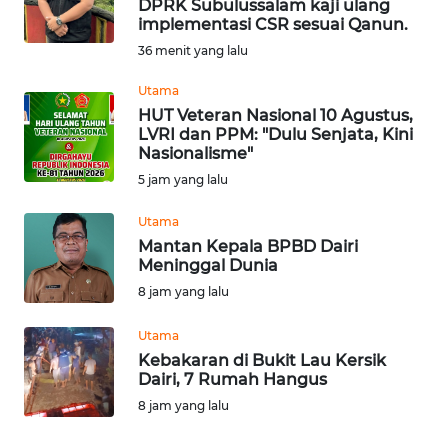
DPRK Subulussalam kaji ulang
Informasi
implementasi CSR sesuai Qanun.
36 menit yang lalu
INDEKS
BERITA
Utama
HUT Veteran Nasional 10 Agustus,
LVRI dan PPM: "Dulu Senjata, Kini
KONTAK
Nasionalisme"
KAMI
5 jam yang lalu
INFO
Utama
IKLAN
Mantan Kepala BPBD Dairi
Meninggal Dunia
TENTANG
8 jam yang lalu
KAMI
Utama
Kebakaran di Bukit Lau Kersik
PEDOMAN
Dairi, 7 Rumah Hangus
MEDIA
SIBER
8 jam yang lalu