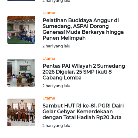
2 hari yang lalu
WN
Utama
NUSANTARA
Pelatihan Budidaya Anggur di
Sumedang, ASPAI Dorong
Generasi Muda Berkarya hingga
WN
Panen Melimpah
JOGJA
2 hari yang lalu
WN
Utama
JATIM
Pentas PAI Wilayah 2 Sumedang
2026 Digelar, 25 SMP Ikuti 8
Cabang Lomba
WN
2 hari yang lalu
BALI
Utama
WN
Sambut HUT RI ke-81, PGRI Dairi
KALBAR
Gelar Gebyar Kemerdekaan
dengan Total Hadiah Rp20 Juta
2 hari yang lalu
WN
KALTENG