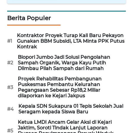
WN
PRIANGAN
Berita Populer
TIMUR
Kontraktor Proyek Turap Kali Baru Pekayon
WN
#1
Gunakan BBM Subsidi, LTA Minta PPK Putus
SEMARANG
Kontrak
Biopori Jumbo Jadi Solusi Pengolahan
WN
#2
Sampah Organik, Warga Kayu Putih
SOLO
Diimbau Pilah Sampah dari Rumah
Proyek Rehabilitas Pembangunan
WN
Puskesmas Pembantu Kelurahan
#3
BOROBUDUR
Pegangsaan Sebesar Rp18,2 Miliar
dilaporkan ke Kejari Jakpus
WN
Kepala SDN Sukapura 01 Tepis Sekolah Jual
#4
MADURA
Seragam kepada Siswa Baru
Ketua LMDI Ancam Gelar Aksi di Kejari
WN
Jaktim, Soroti Tindak Lanjut Laporan
#5
SURABAYA