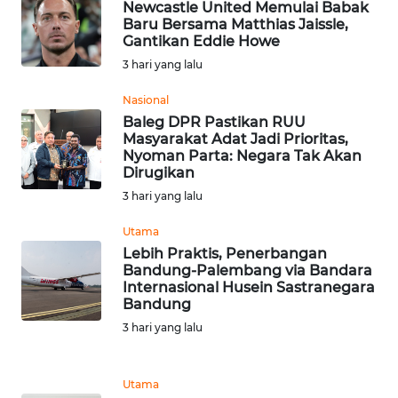
Newcastle United Memulai Babak
WN
Baru Bersama Matthias Jaissle,
TAPANULI
Gantikan Eddie Howe
TENGAH
3 hari yang lalu
WN DELI
Nasional
SERDANG
Baleg DPR Pastikan RUU
Masyarakat Adat Jadi Prioritas,
Nyoman Parta: Negara Tak Akan
WN
Dirugikan
TEBING
3 hari yang lalu
TINGGI
Utama
WN
Lebih Praktis, Penerbangan
PAKPAK
Bandung-Palembang via Bandara
Internasional Husein Sastranegara
Bandung
WN
3 hari yang lalu
KARAWANG
WN
Utama