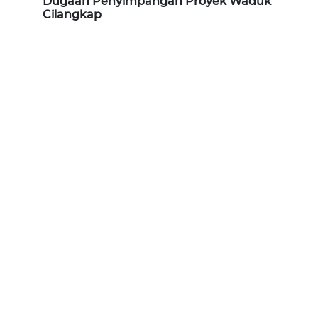
Dugaan Penyimpangan Proyek Waduk
Cilangkap
WN
NATUNA
WN
BINTAN
WN
MANDALIKA
WN
LIKUPANG
WN
LABUANBAJO
WN
BORNEO