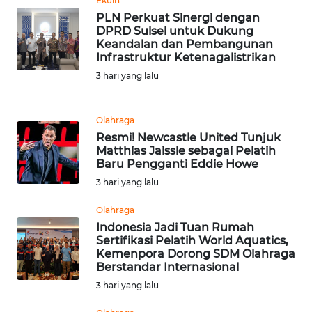
Ekuin
PLN Perkuat Sinergi dengan
WN
DPRD Sulsel untuk Dukung
MALUKU
Keandalan dan Pembangunan
Infrastruktur Ketenagalistrikan
WN
3 hari yang lalu
MALUT
Olahraga
WN
Resmi! Newcastle United Tunjuk
DAIRI
Matthias Jaissle sebagai Pelatih
Baru Pengganti Eddie Howe
WN
3 hari yang lalu
DANAU
TOBA
Olahraga
Indonesia Jadi Tuan Rumah
Sertifikasi Pelatih World Aquatics,
WN
Kemenpora Dorong SDM Olahraga
NIAS
Berstandar Internasional
3 hari yang lalu
WN
LANGKAT