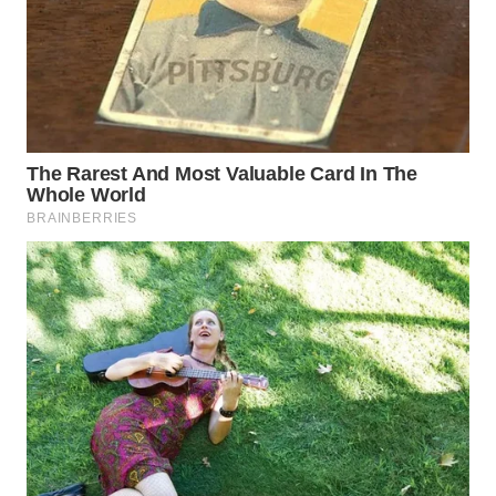
WN
SUMEDANG
WN
CIANJUR
WN
KEPULAUAN
SERIBU
WN
TANGERANG
WN
BINJAI
WN
CIREBON