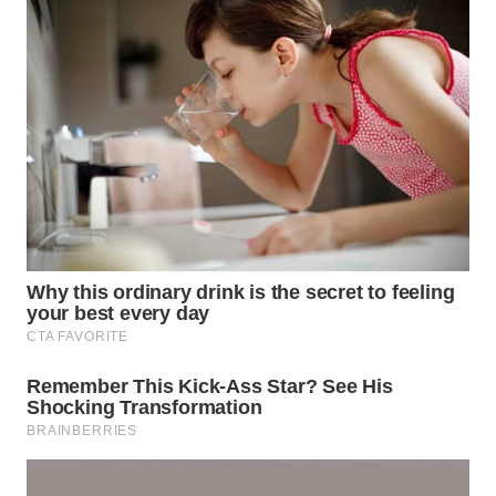
WN
TAPANULI
TENGAH
WN DELI
SERDANG
WN
TEBING
TINGGI
WN
PAKPAK
WN
KARAWANG
WN