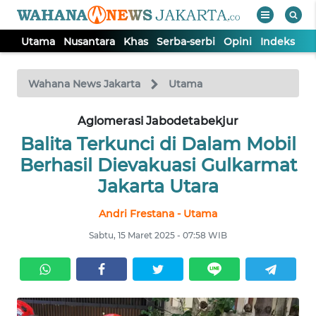
Utama
Nusantara
Khas
Serba-serbi
Opini
Indeks
WAHANA
Tutup
TV
Wahana News Jakarta
Utama
UTAMA
Aglomerasi Jabodetabekjur
Balita Terkunci di Dalam Mobil
NUSANTARA
Berhasil Dievakuasi Gulkarmat
Jakarta Utara
KHAS
Andri Frestana - Utama
Sabtu, 15 Maret 2025 - 07:58 WIB
SERBA-
SERBI
OPINI