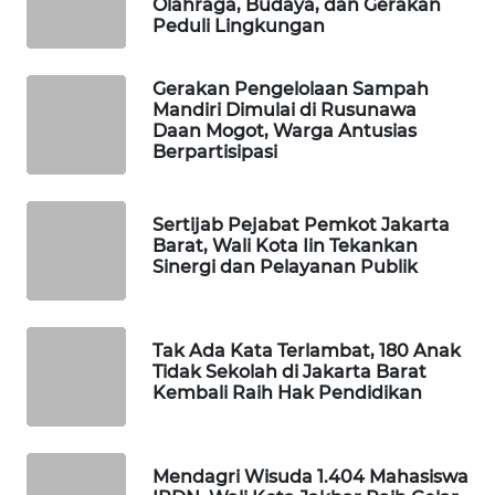
Olahraga, Budaya, dan Gerakan
Peduli Lingkungan
WAHANA
DESA
Gerakan Pengelolaan Sampah
WISATA
Mandiri Dimulai di Rusunawa
Daan Mogot, Warga Antusias
LAPAK
Berpartisipasi
WAHANA
Sertijab Pejabat Pemkot Jakarta
Wahana
Barat, Wali Kota Iin Tekankan
Network
Sinergi dan Pelayanan Publik
KONSUMEN
LISTRIK
Tak Ada Kata Terlambat, 180 Anak
Tidak Sekolah di Jakarta Barat
MASYARAKAT
Kembali Raih Hak Pendidikan
KELISTRIKAN
WALINKI
Mendagri Wisuda 1.404 Mahasiswa
ID