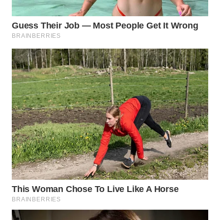
WN
TAPANULI
SELATAN
WN
TANJUNG
LESUNG
WN
KARO
WN
SIMALUNGUN
WN
LABUHANBATU