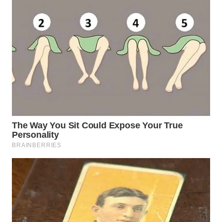
BEKASI
WN
BOGOR
WN
DEPOK
WN
TAPANULI
UTARA
WN
SAMOSIR
WN
PADANG
LAWAS