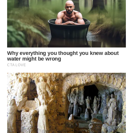
Wahana
Media
Group
WAHANA
NEWS
WAHANA
TANI
WAHANA
ADVOKAT
WAHANA
INFRASTRUKTUR
WAHANA
KONSUMEN