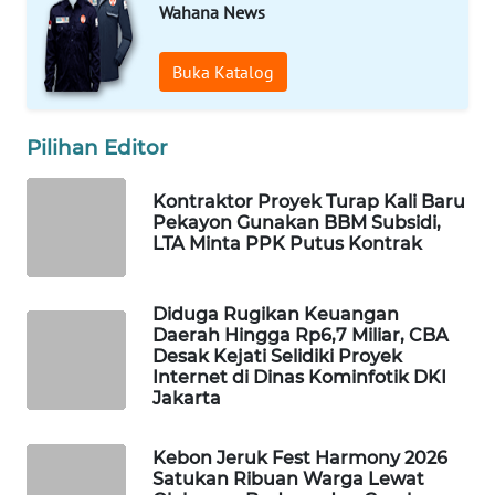
Wahana News
WAHANA
Buka Katalog
SPORT
WAHANA
Pilihan Editor
UMKM
Kontraktor Proyek Turap Kali Baru
WAHANA
Pekayon Gunakan BBM Subsidi,
SELEB
LTA Minta PPK Putus Kontrak
WAHANA
Diduga Rugikan Keuangan
PERSONA
Daerah Hingga Rp6,7 Miliar, CBA
Desak Kejati Selidiki Proyek
WAHANA
Internet di Dinas Kominfotik DKI
Jakarta
OTOMOTIF
WAHANA
Kebon Jeruk Fest Harmony 2026
Satukan Ribuan Warga Lewat
HEALTH