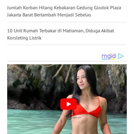
Jumlah Korban Hilang Kebakaran Gedung Glodok Plaza
WN
Jakarta Barat Bertambah Menjadi Sebelas
MALUKU
10 Unit Rumah Terbakar di Matraman, Diduga Akibat
WN
Korsleting Listrik
MALUT
WN
DAIRI
WN
DANAU
TOBA
WN
NIAS
WN
LANGKAT