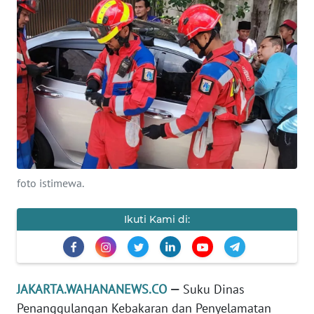
Informasi
INDEKS
BERITA
KONTAK
KAMI
INFO
IKLAN
foto istimewa.
TENTANG
KAMI
Ikuti Kami di:
PEDOMAN
MEDIA
SIBER
JAKARTA.WAHANANEWS.CO
—
Suku Dinas
Penanggulangan Kebakaran dan Penyelamatan