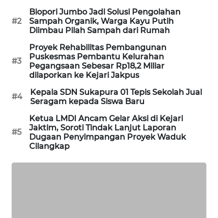
Biopori Jumbo Jadi Solusi Pengolahan
PORTAL
#2
Sampah Organik, Warga Kayu Putih
KONSUMEN
Diimbau Pilah Sampah dari Rumah
Proyek Rehabilitas Pembangunan
FORWAMKI
Puskesmas Pembantu Kelurahan
#3
Pegangsaan Sebesar Rp18,2 Miliar
dilaporkan ke Kejari Jakpus
ALPERKLINAS
Kepala SDN Sukapura 01 Tepis Sekolah Jual
#4
Seragam kepada Siswa Baru
FORJASIDA
Ketua LMDI Ancam Gelar Aksi di Kejari
Jaktim, Soroti Tindak Lanjut Laporan
TAMBANG
#5
Dugaan Penyimpangan Proyek Waduk
NEWS
Cilangkap
SITUNGIR
NEWS
SIDIKALANG
NEWS