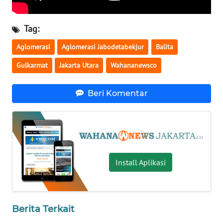
WN
Tag:
NUSANTARA
Aglomerasi
Aglomerasi Jabodetabekjur
Balita
WN
Gulkarmat
Jakarta Utara
Wahananewsco
JOGJA
Beri Komentar
WN
JATIM
WN
BALI
Install Aplikasi
WN
KALBAR
WN
Berita Terkait
KALTENG