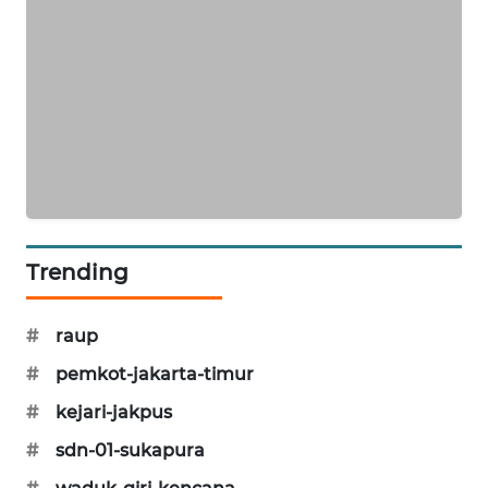
SIBARAGAS
NEWS
METRO
SIANTAR
NEWS
METRO
MEDAN
Trending
NEWS
#
raup
METRO
JAKARTA
#
pemkot-jakarta-timur
NEWS
#
kejari-jakpus
KRT
#
sdn-01-sukapura
NEWS