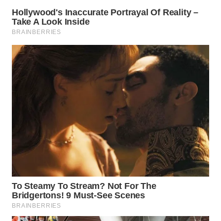
WN
PRIANGAN
TIMUR
WN
SEMARANG
WN
SOLO
WN
BOROBUDUR
WN
MADURA
WN
SURABAYA