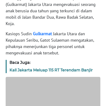
REDAKSI
(Gulkarmat) Jakarta Utara mengevakuasi seorang
anak berusia dua tahun yang terkunci di dalam
KARIR
mobil di Jalan Bandar Dua, Rawa Badak Selatan,
Koja.
DISCLAIMER
Kasiops Sudin
Gulkarmat
Jakarta Utara dan
Kepulauan Seribu, Gatot Sulaeman mengatakan,
Wahana
News
pihaknya menerjunkan tiga personel untuk
Regional
mengevakuasi anak tersebut.
WN
Baca Juga:
SUMUT
Kali Jakarta Meluap 115 RT Terendam Banjir
WN
JAKARTA
WN
JABAR