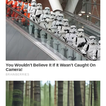
WN
NATUNA
WN
BINTAN
WN
MANDALIKA
WN
LIKUPANG
WN
LABUANBAJO
WN
BORNEO