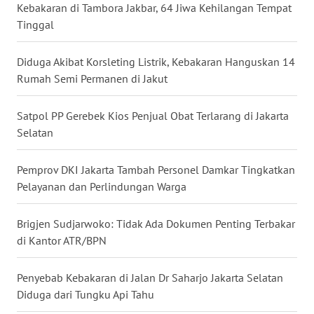
Kebakaran di Tambora Jakbar, 64 Jiwa Kehilangan Tempat
Tinggal
WN
KALTARA
Diduga Akibat Korsleting Listrik, Kebakaran Hanguskan 14
Rumah Semi Permanen di Jakut
WN
KALSEL
Satpol PP Gerebek Kios Penjual Obat Terlarang di Jakarta
WN
Selatan
KALTIM
Pemprov DKI Jakarta Tambah Personel Damkar Tingkatkan
WN
Pelayanan dan Perlindungan Warga
SULSEL
Brigjen Sudjarwoko: Tidak Ada Dokumen Penting Terbakar
WN
di Kantor ATR/BPN
GORONTALO
Penyebab Kebakaran di Jalan Dr Saharjo Jakarta Selatan
WN
Diduga dari Tungku Api Tahu
SULUT