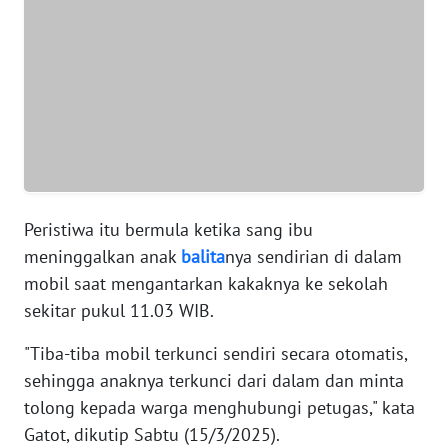
WN
BANTEN
WN
NTT
WN
KEPRI
Peristiwa itu bermula ketika sang ibu
meninggalkan anak
balita
nya sendirian di dalam
WN
PAPUA
mobil saat mengantarkan kakaknya ke sekolah
sekitar pukul 11.03 WIB.
WN
PAPUA
"Tiba-tiba mobil terkunci sendiri secara otomatis,
BARAT
sehingga anaknya terkunci dari dalam dan minta
tolong kepada warga menghubungi petugas," kata
WN
Gatot, dikutip Sabtu (15/3/2025).
RIAU