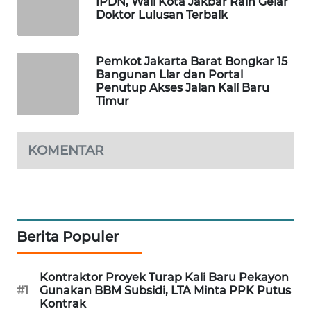
IPDN, Wali Kota Jakbar Raih Gelar
Doktor Lulusan Terbaik
MAWAKA
ID
Pemkot Jakarta Barat Bongkar 15
Bangunan Liar dan Portal
Penutup Akses Jalan Kali Baru
MARTABAT
Timur
NET
PLN
KOMENTAR
WATCH
MKLI
LPKKI
Berita Populer
LKKI
Kontraktor Proyek Turap Kali Baru Pekayon
#1
Gunakan BBM Subsidi, LTA Minta PPK Putus
KOPEKLIN
Kontrak