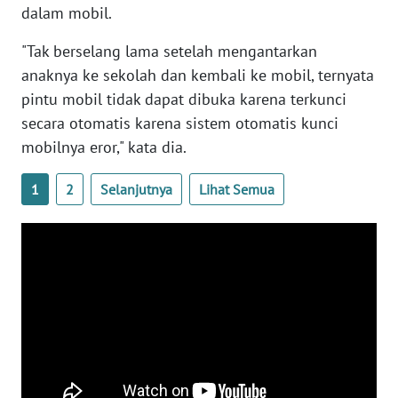
dalam mobil.
WN
"Tak berselang lama setelah mengantarkan
BABEL
anaknya ke sekolah dan kembali ke mobil, ternyata
pintu mobil tidak dapat dibuka karena terkunci
WN
secara otomatis karena sistem otomatis kunci
SUMBAR
mobilnya eror," kata dia.
WN
1
2
Selanjutnya
Lihat Semua
SUMSEL
WN
BENGKULU
WN
LAMPUNG
WN
JATENG