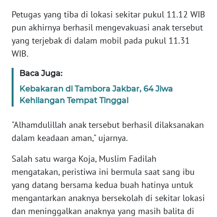
Petugas yang tiba di lokasi sekitar pukul 11.12 WIB
WN
pun akhirnya berhasil mengevakuasi anak tersebut
SERAMBI
yang terjebak di dalam mobil pada pukul 11.31
WIB.
WN
JAMBI
Baca Juga:
Kebakaran di Tambora Jakbar, 64 Jiwa
WN
Kehilangan Tempat Tinggal
SULTRA
"Alhamdulillah anak tersebut berhasil dilaksanakan
WN
dalam keadaan aman," ujarnya.
NTB
Salah satu warga Koja, Muslim Fadilah
WN
mengatakan, peristiwa ini bermula saat sang ibu
SULTENG
yang datang bersama kedua buah hatinya untuk
mengantarkan anaknya bersekolah di sekitar lokasi
WN
dan meninggalkan anaknya yang masih balita di
SULBAR