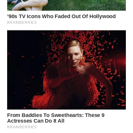
WN
INDRAMAYU
WN
KUNINGAN
WN
MAJALENGKA
WN
SUBANG
WN
SUKABUMI
WN
PURWAKARTA