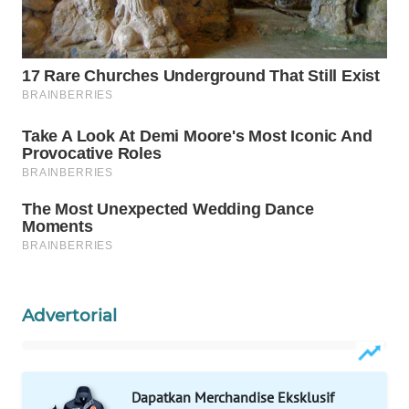
WAHANA
LISTRIK
WAHANA
TRAVEL
WAHANA
TV
WAHANANEWS
ID
Advertorial
WAHANANEWS
CO ID
WAHANANEWS
Dapatkan Merchandise Eksklusif
NET