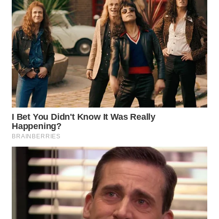
WN
TAPANULI
TENGAH
WN DELI
SERDANG
WN
TEBING
TINGGI
WN
PAKPAK
WN
KARAWANG
WN