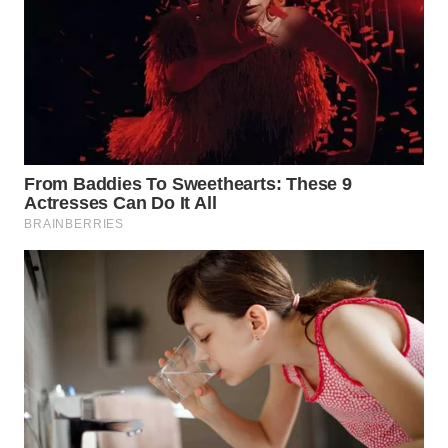
WN
NATUNA
WN
BINTAN
WN
MANDALIKA
WN
LIKUPANG
WN
LABUANBAJO
WN
BORNEO