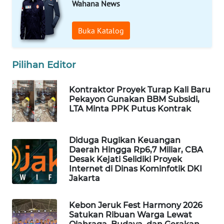
Wahana News
MAWAKA
Buka Katalog
ID
MARTABAT
Pilihan Editor
NET
Kontraktor Proyek Turap Kali Baru
Pekayon Gunakan BBM Subsidi,
PLN
LTA Minta PPK Putus Kontrak
WATCH
MKLI
Diduga Rugikan Keuangan
Daerah Hingga Rp6,7 Miliar, CBA
Desak Kejati Selidiki Proyek
LPKKI
Internet di Dinas Kominfotik DKI
Jakarta
LKKI
Kebon Jeruk Fest Harmony 2026
Satukan Ribuan Warga Lewat
KOPEKLIN