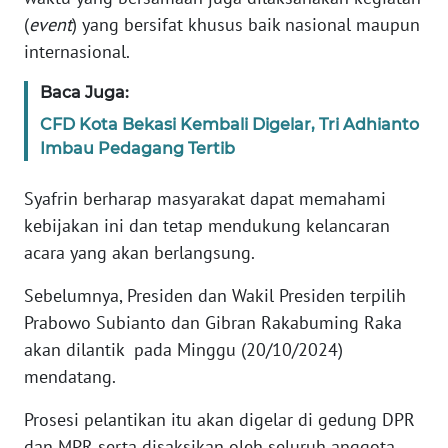
(
event
) yang bersifat khusus baik nasional maupun
WN
internasional.
BABEL
Baca Juga:
WN
CFD Kota Bekasi Kembali Digelar, Tri Adhianto
SUMBAR
Imbau Pedagang Tertib
WN
Syafrin berharap masyarakat dapat memahami
SUMSEL
kebijakan ini dan tetap mendukung kelancaran
acara yang akan berlangsung.
WN
BENGKULU
Sebelumnya, Presiden dan Wakil Presiden terpilih
Prabowo Subianto dan Gibran Rakabuming Raka
WN
akan dilantik pada Minggu (20/10/2024)
LAMPUNG
mendatang.
Prosesi pelantikan itu akan digelar di gedung DPR
WN
JATENG
dan MPR serta disaksikan oleh seluruh anggota