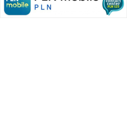
WAHANA MEDIA GROUP
|
|
|
WAHANA NEWS co
WAHANA TANI
WAHANA ADVOKAT
|
|
WAHANA INFRASTRUKTUR
WAHANA KONSUMEN
|
|
|
WAHANA LISTRIK
WAHANA TRAVEL
WAHANA TV
|
|
|
WAHANANEWS id
WAHANANEWS CO ID
WAHANANEWS NET
|
|
|
WAHANA SPORT ID
Wahana UMKM
Wahana Seleb
|
|
|
Wahana Persona
Wahana Otomotif
Wahana Health