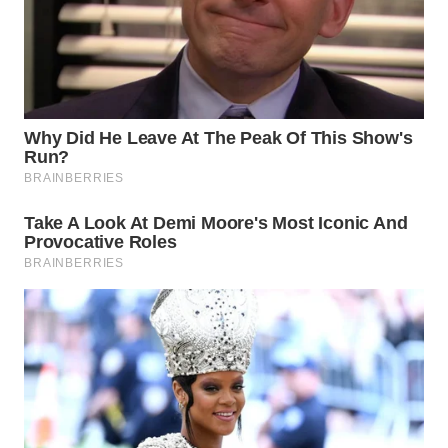
BEKASI
WN
BOGOR
WN
DEPOK
WN
TAPANULI
UTARA
WN
SAMOSIR
WN
PADANG
LAWAS