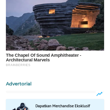
WAHANA
DESA
WISATA
LAPAK
WAHANA
Wahana
Network
KONSUMEN
LISTRIK
Advertorial
MASYARAKAT
KELISTRIKAN
WALINKI
Dapatkan Merchandise Eksklusif
ID