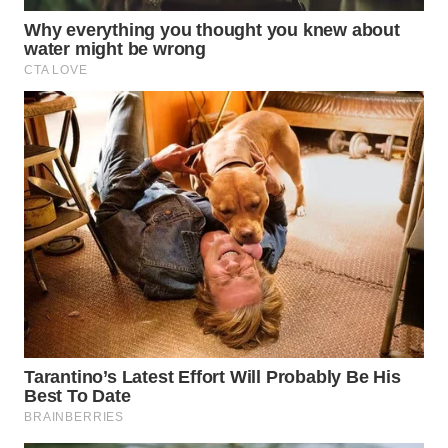
WN
INDRAMAYU
WN
KUNINGAN
WN
MAJALENGKA
WN
SUBANG
WN
SUKABUMI
WN
PURWAKARTA