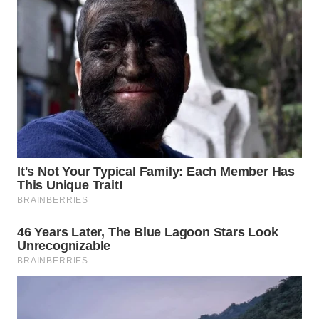
WAHANA
SPORT
WAHANA
UMKM
WAHANA
SELEB
WAHANA
PERSONA
WAHANA
OTOMOTIF
WAHANA
HEALTH