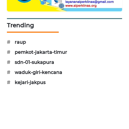
CILEUNGSI
NEWS
Trending
BERKAT
NEWS
#
raup
BERAMPU
#
pemkot-jakarta-timur
NEWS
#
sdn-01-sukapura
ANUGERAH
#
waduk-giri-kencana
NEWS
#
kejari-jakpus
AKHLAK
ID
PERAPKI
NEWS