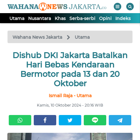
Utama
Nusantara
Khas
Serba-serbi
Opini
Indeks
WAHANA
Tutup
TV
Wahana News Jakarta
Utama
UTAMA
Dishub DKI Jakarta Batalkan
Hari Bebas Kendaraan
NUSANTARA
Bermotor pada 13 dan 20
Oktober
KHAS
Ismail Raja - Utama
Kamis, 10 Oktober 2024 - 20:16 WIB
SERBA-
SERBI
OPINI