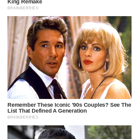
WAHANA
LISTRIK
WAHANA
TRAVEL
WAHANA
TV
WAHANANEWS
ID
WAHANANEWS
CO ID
WAHANANEWS
NET