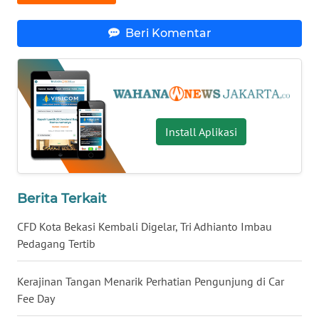
WN
Beri Komentar
KALTARA
WN
KALSEL
Install Aplikasi
WN
KALTIM
WN
Berita Terkait
SULSEL
CFD Kota Bekasi Kembali Digelar, Tri Adhianto Imbau
WN
Pedagang Tertib
GORONTALO
Kerajinan Tangan Menarik Perhatian Pengunjung di Car
WN
Fee Day
SULUT