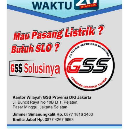
WN
BANTEN
WN
NTT
WN
KEPRI
WN
PAPUA
WN
PAPUA
BARAT
WN
RIAU