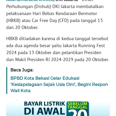
REDAKSI
Perhubungan (Dishub) DKI Jakarta membatalkan
pelaksanaan Hari Bebas Kendaraan Bermotor
KARIR
(HBKB) atau Car Free Day (CFD) pada tanggal 13
dan 20 Oktober.
DISCLAIMER
HBKB ditiadakan karena di kedua tanggal tersebut
Wahana
ada dua agenda besar yaitu Jakarta Running Fest
News
2024 pada 13 Oktober dan pelantikan Presiden
Regional
dan Wakil Presiden RI 2024-2029 pada 20 Oktober.
WN
Baca Juga:
SUMUT
BPBD Kota Bekasi Gelar Edukasi
‘Kesiapsiagaan Sejak Usia Dini’, Begini Respon
WN
Wali Kota
JAKARTA
WN
JABAR