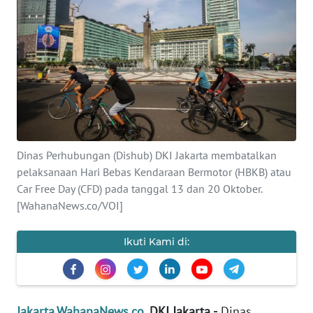
Informasi
INDEKS
BERITA
KONTAK
KAMI
INFO
Dinas Perhubungan (Dishub) DKI Jakarta membatalkan
IKLAN
pelaksanaan Hari Bebas Kendaraan Bermotor (HBKB) atau
Car Free Day (CFD) pada tanggal 13 dan 20 Oktober.
TENTANG
[WahanaNews.co/VOI]
KAMI
Ikuti Kami di:
PEDOMAN
MEDIA
SIBER
Jakarta.WahanaNews.co
, DKI Jakarta -
Dinas