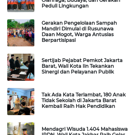
Olahraga, Budaya, dan Gerakan
Peduli Lingkungan
PORTAL
KONSUMEN
Gerakan Pengelolaan Sampah
Mandiri Dimulai di Rusunawa
FORWAMKI
Daan Mogot, Warga Antusias
Berpartisipasi
ALPERKLINAS
Sertijab Pejabat Pemkot Jakarta
FORJASIDA
Barat, Wali Kota Iin Tekankan
Sinergi dan Pelayanan Publik
TAMBANG
NEWS
Tak Ada Kata Terlambat, 180 Anak
Tidak Sekolah di Jakarta Barat
SITUNGIR
Kembali Raih Hak Pendidikan
NEWS
SIDIKALANG
Mendagri Wisuda 1.404 Mahasiswa
NEWS
IPDN, Wali Kota Jakbar Raih Gelar