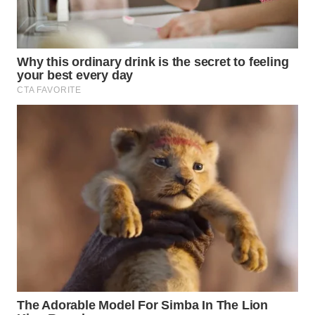
Wahana
Media
Group
WAHANA
NEWS
WAHANA
TANI
WAHANA
ADVOKAT
WAHANA
INFRASTRUKTUR
WAHANA
KONSUMEN