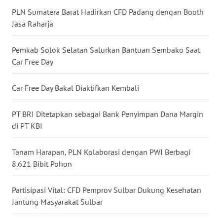
PLN Sumatera Barat Hadirkan CFD Padang dengan Booth
WN
Jasa Raharja
MALUKU
Pemkab Solok Selatan Salurkan Bantuan Sembako Saat
WN
Car Free Day
MALUT
Car Free Day Bakal Diaktifkan Kembali
WN
DAIRI
PT BRI Ditetapkan sebagai Bank Penyimpan Dana Margin
di PT KBI
WN
DANAU
TOBA
Tanam Harapan, PLN Kolaborasi dengan PWI Berbagi
8.621 Bibit Pohon
WN
NIAS
Partisipasi Vital: CFD Pemprov Sulbar Dukung Kesehatan
Jantung Masyarakat Sulbar
WN
LANGKAT