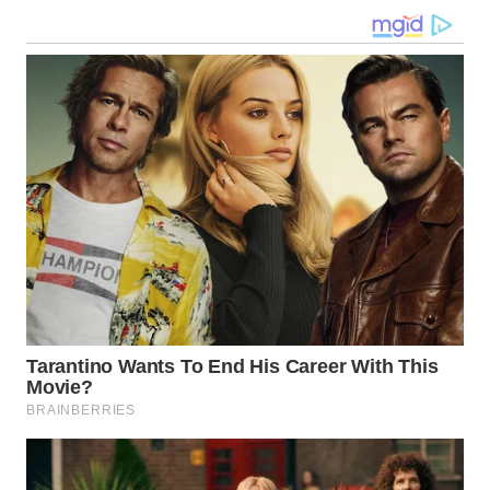
WN
TAPANULI
SELATAN
WN
TANJUNG
LESUNG
WN
KARO
WN
SIMALUNGUN
WN
LABUHANBATU