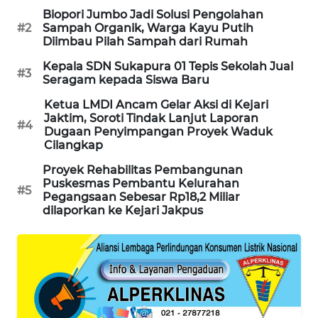
Biopori Jumbo Jadi Solusi Pengolahan
KARING
#2
Sampah Organik, Warga Kayu Putih
NEWS
Diimbau Pilah Sampah dari Rumah
Kepala SDN Sukapura 01 Tepis Sekolah Jual
#3
JURNAL
Seragam kepada Siswa Baru
MARITIM
Ketua LMDI Ancam Gelar Aksi di Kejari
Jaktim, Soroti Tindak Lanjut Laporan
#4
HUMBANG
Dugaan Penyimpangan Proyek Waduk
NEWS
Cilangkap
Proyek Rehabilitas Pembangunan
GARONGGANG
Puskesmas Pembantu Kelurahan
#5
NEWS
Pegangsaan Sebesar Rp18,2 Miliar
dilaporkan ke Kejari Jakpus
FISUELRI
ID
ENERGI
NEWS