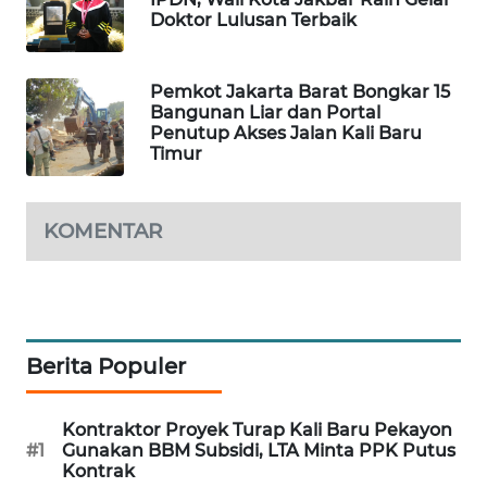
Doktor Lulusan Terbaik
SIBARAGAS
NEWS
Pemkot Jakarta Barat Bongkar 15
Bangunan Liar dan Portal
METRO
Penutup Akses Jalan Kali Baru
SIANTAR
Timur
NEWS
KOMENTAR
METRO
MEDAN
NEWS
METRO
JAKARTA
Berita Populer
NEWS
Kontraktor Proyek Turap Kali Baru Pekayon
KRT
#1
Gunakan BBM Subsidi, LTA Minta PPK Putus
NEWS
Kontrak