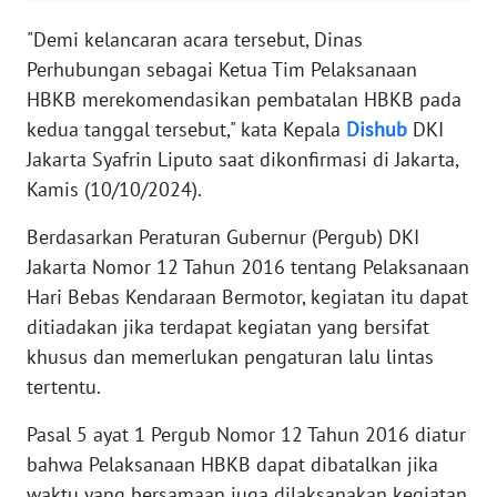
"Demi kelancaran acara tersebut, Dinas
WN
Perhubungan sebagai Ketua Tim Pelaksanaan
SERAMBI
HBKB merekomendasikan pembatalan HBKB pada
kedua tanggal tersebut," kata Kepala
Dishub
DKI
WN
Jakarta Syafrin Liputo saat dikonfirmasi di Jakarta,
JAMBI
Kamis (10/10/2024).
WN
Berdasarkan Peraturan Gubernur (Pergub) DKI
SULTRA
Jakarta Nomor 12 Tahun 2016 tentang Pelaksanaan
Hari Bebas Kendaraan Bermotor, kegiatan itu dapat
WN
ditiadakan jika terdapat kegiatan yang bersifat
NTB
khusus dan memerlukan pengaturan lalu lintas
tertentu.
WN
SULTENG
Pasal 5 ayat 1 Pergub Nomor 12 Tahun 2016 diatur
bahwa Pelaksanaan HBKB dapat dibatalkan jika
WN
SULBAR
waktu yang bersamaan juga dilaksanakan kegiatan