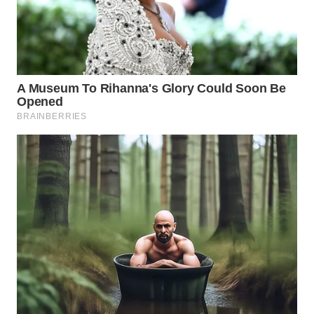
WN
SUMEDANG
WN
CIANJUR
WN
KEPULAUAN
SERIBU
WN
TANGERANG
WN
BINJAI
WN
CIREBON