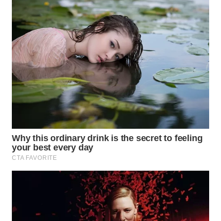
WN
PRIANGAN
TIMUR
WN
SEMARANG
WN
SOLO
WN
BOROBUDUR
WN
MADURA
WN
SURABAYA