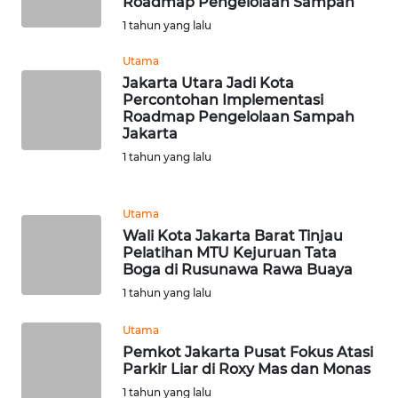
Roadmap Pengelolaan Sampah
1 tahun yang lalu
WN
BANTEN
Utama
Jakarta Utara Jadi Kota
WN
Percontohan Implementasi
NTT
Roadmap Pengelolaan Sampah
Jakarta
1 tahun yang lalu
WN
KEPRI
Utama
WN
Wali Kota Jakarta Barat Tinjau
PAPUA
Pelatihan MTU Kejuruan Tata
Boga di Rusunawa Rawa Buaya
WN
1 tahun yang lalu
PAPUA
BARAT
Utama
Pemkot Jakarta Pusat Fokus Atasi
Parkir Liar di Roxy Mas dan Monas
WN
1 tahun yang lalu
RIAU