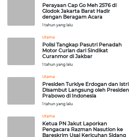
Perayaan Cap Go Meh 2576 di
WN
Glodok Jakarta Barat Hadir
SUMEDANG
dengan Beragam Acara
1 tahun yang lalu
WN
CIANJUR
Utama
Polisi Tangkap Pasutri Penadah
Motor Curian dari Sindikat
WN
Curanmor di Jakbar
KEPULAUAN
SERIBU
1 tahun yang lalu
Utama
WN
Presiden Turkiye Erdogan dan Istri
TANGERANG
Disambut Langsung oleh Presiden
Prabowo di Indonesia
WN
1 tahun yang lalu
BINJAI
Utama
Ketua PN Jakut Laporkan
WN
Pengacara Razman Nasution ke
CIREBON
Bareskrim Usai Kericuhan Sidang