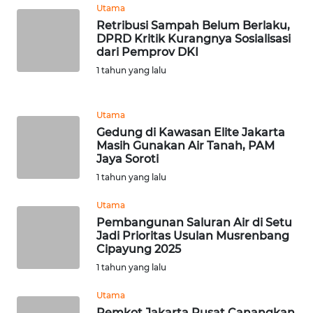
Utama
WN
Retribusi Sampah Belum Berlaku,
DPRD Kritik Kurangnya Sosialisasi
MALUKU
dari Pemprov DKI
1 tahun yang lalu
WN
MALUT
Utama
WN
Gedung di Kawasan Elite Jakarta
DAIRI
Masih Gunakan Air Tanah, PAM
Jaya Soroti
1 tahun yang lalu
WN
DANAU
Utama
TOBA
Pembangunan Saluran Air di Setu
Jadi Prioritas Usulan Musrenbang
WN
Cipayung 2025
NIAS
1 tahun yang lalu
Utama
WN
LANGKAT
Pemkot Jakarta Pusat Canangkan