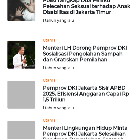
Polisi Tangkap Dua Pelaku
REDAKSI
Pelecehan Seksual terhadap Anak
Disabilitas di Jakarta Timur
KARIR
1 tahun yang lalu
DISCLAIMER
Utama
Menteri LH Dorong Pemprov DKI
Wahana
Sosialisasi Pengolahan Sampah
News
dan Gratiskan Pemilahan
Regional
1 tahun yang lalu
WN
Utama
SUMUT
Pemprov DKI Jakarta Sisir APBD
2025, Efisiensi Anggaran Capai Rp
1,5 Triliun
WN
1 tahun yang lalu
JAKARTA
Utama
WN
Menteri Lingkungan Hidup Minta
JABAR
Pemprov DKI Jakarta Selesaikan