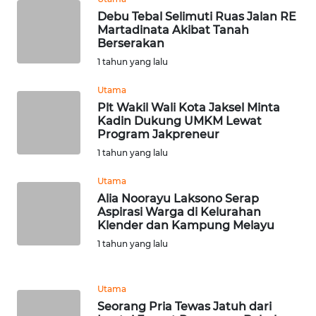
Debu Tebal Selimuti Ruas Jalan RE
Martadinata Akibat Tanah
WN
Berserakan
BABEL
1 tahun yang lalu
WN
Utama
SUMBAR
Plt Wakil Wali Kota Jaksel Minta
Kadin Dukung UMKM Lewat
Program Jakpreneur
WN
SUMSEL
1 tahun yang lalu
Utama
WN
Alia Noorayu Laksono Serap
BENGKULU
Aspirasi Warga di Kelurahan
Klender dan Kampung Melayu
WN
1 tahun yang lalu
LAMPUNG
Utama
WN
Seorang Pria Tewas Jatuh dari
JATENG