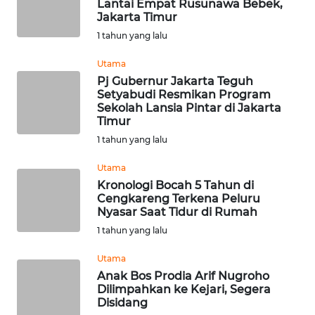
Lantai Empat Rusunawa Bebek,
Jakarta Timur
WN
1 tahun yang lalu
NUSANTARA
Utama
Pj Gubernur Jakarta Teguh
WN
Setyabudi Resmikan Program
JOGJA
Sekolah Lansia Pintar di Jakarta
Timur
WN
1 tahun yang lalu
JATIM
Utama
Kronologi Bocah 5 Tahun di
WN
Cengkareng Terkena Peluru
BALI
Nyasar Saat Tidur di Rumah
1 tahun yang lalu
WN
KALBAR
Utama
Anak Bos Prodia Arif Nugroho
Dilimpahkan ke Kejari, Segera
WN
Disidang
KALTENG