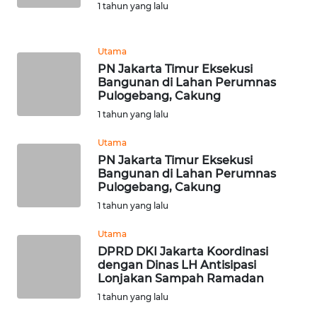
1 tahun yang lalu
WN
KALTARA
Utama
PN Jakarta Timur Eksekusi
WN
Bangunan di Lahan Perumnas
KALSEL
Pulogebang, Cakung
1 tahun yang lalu
WN
Utama
KALTIM
PN Jakarta Timur Eksekusi
Bangunan di Lahan Perumnas
WN
Pulogebang, Cakung
SULSEL
1 tahun yang lalu
Utama
WN
DPRD DKI Jakarta Koordinasi
GORONTALO
dengan Dinas LH Antisipasi
Lonjakan Sampah Ramadan
WN
1 tahun yang lalu
SULUT