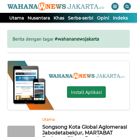
Utama
Nusantara
Khas
Serba-serbi
Opini
Indeks
WAHANA
Tutup
TV
Berita dengan tagar
#wahananewsjakarta
UTAMA
NUSANTARA
KHAS
Install Aplikasi
SERBA-
SERBI
Utama
Songsong Kota Global Aglomerasi
OPINI
Jabodetabekjur, MARTABAT