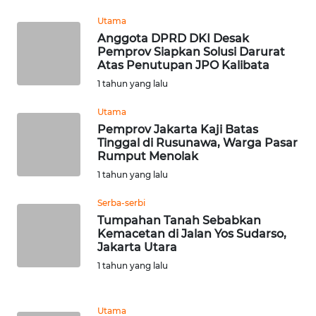
BEKASI
Utama
WN
Anggota DPRD DKI Desak
Pemprov Siapkan Solusi Darurat
BOGOR
Atas Penutupan JPO Kalibata
1 tahun yang lalu
WN
DEPOK
Utama
Pemprov Jakarta Kaji Batas
WN
Tinggal di Rusunawa, Warga Pasar
Rumput Menolak
TAPANULI
UTARA
1 tahun yang lalu
Serba-serbi
WN
Tumpahan Tanah Sebabkan
SAMOSIR
Kemacetan di Jalan Yos Sudarso,
Jakarta Utara
WN
1 tahun yang lalu
PADANG
LAWAS
Utama