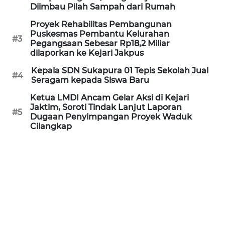
Diimbau Pilah Sampah dari Rumah
WN
Proyek Rehabilitas Pembangunan
PRIANGAN
Puskesmas Pembantu Kelurahan
TIMUR
#3
Pegangsaan Sebesar Rp18,2 Miliar
dilaporkan ke Kejari Jakpus
WN
Kepala SDN Sukapura 01 Tepis Sekolah Jual
SEMARANG
#4
Seragam kepada Siswa Baru
Ketua LMDI Ancam Gelar Aksi di Kejari
WN
Jaktim, Soroti Tindak Lanjut Laporan
SOLO
#5
Dugaan Penyimpangan Proyek Waduk
Cilangkap
WN
BOROBUDUR
WN
MADURA
WN
SURABAYA