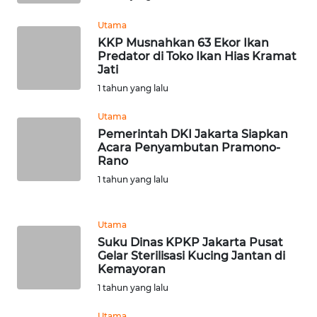
Utama
WN
KKP Musnahkan 63 Ekor Ikan
SERAMBI
Predator di Toko Ikan Hias Kramat
Jati
WN
1 tahun yang lalu
JAMBI
Utama
Pemerintah DKI Jakarta Siapkan
WN
Acara Penyambutan Pramono-
SULTRA
Rano
1 tahun yang lalu
WN
NTB
Utama
Suku Dinas KPKP Jakarta Pusat
WN
Gelar Sterilisasi Kucing Jantan di
SULTENG
Kemayoran
1 tahun yang lalu
WN
SULBAR
Utama