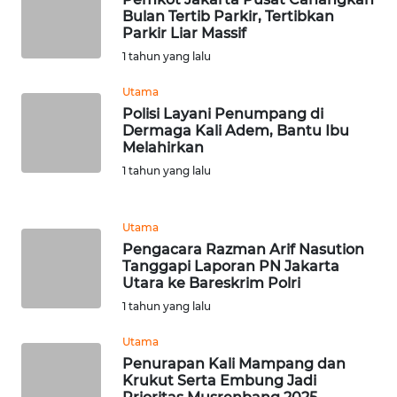
Bulan Tertib Parkir, Tertibkan
Parkir Liar Massif
WN
1 tahun yang lalu
TAPANULI
SELATAN
Utama
Polisi Layani Penumpang di
WN
Dermaga Kali Adem, Bantu Ibu
Melahirkan
TANJUNG
LESUNG
1 tahun yang lalu
WN
Utama
KARO
Pengacara Razman Arif Nasution
Tanggapi Laporan PN Jakarta
WN
Utara ke Bareskrim Polri
SIMALUNGUN
1 tahun yang lalu
Utama
WN
Penurapan Kali Mampang dan
LABUHANBATU
Krukut Serta Embung Jadi