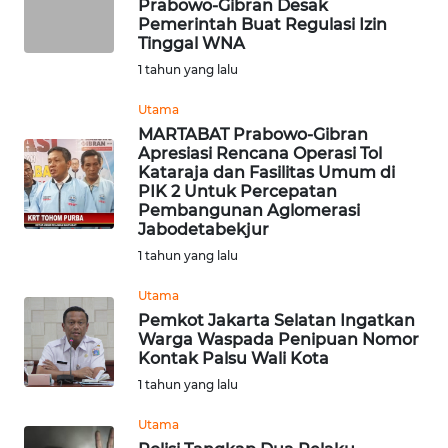
Prabowo-Gibran Desak
Informasi
Pemerintah Buat Regulasi Izin
Tinggal WNA
INDEKS
1 tahun yang lalu
BERITA
Utama
MARTABAT Prabowo-Gibran
KONTAK
Apresiasi Rencana Operasi Tol
KAMI
Kataraja dan Fasilitas Umum di
PIK 2 Untuk Percepatan
Pembangunan Aglomerasi
INFO
Jabodetabekjur
IKLAN
1 tahun yang lalu
TENTANG
Utama
KAMI
Pemkot Jakarta Selatan Ingatkan
Warga Waspada Penipuan Nomor
Kontak Palsu Wali Kota
PEDOMAN
MEDIA
1 tahun yang lalu
SIBER
Utama