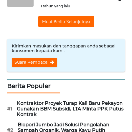
1 tahun yang lalu
WN
INDRAMAYU
Muat Berita Selanjutnya
WN
KUNINGAN
Kirimkan masukan dan tanggapan anda sebagai
konsumen kepada kami.
WN
MAJALENGKA
Suara Pembaca
WN
SUBANG
Berita Populer
WN
Kontraktor Proyek Turap Kali Baru Pekayon
SUKABUMI
#1
Gunakan BBM Subsidi, LTA Minta PPK Putus
Kontrak
WN
Biopori Jumbo Jadi Solusi Pengolahan
PURWAKARTA
#2
Sampah Organik, Warga Kayu Putih