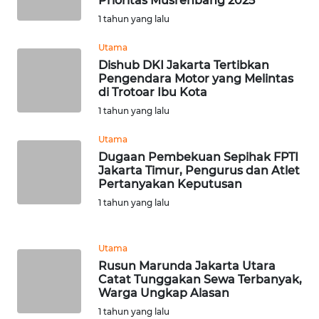
Prioritas Musrenbang 2025
WN
1 tahun yang lalu
TAPANULI
TENGAH
Utama
Dishub DKI Jakarta Tertibkan
Pengendara Motor yang Melintas
WN DELI
di Trotoar Ibu Kota
SERDANG
1 tahun yang lalu
WN
Utama
TEBING
Dugaan Pembekuan Sepihak FPTI
TINGGI
Jakarta Timur, Pengurus dan Atlet
Pertanyakan Keputusan
WN
1 tahun yang lalu
PAKPAK
Utama
WN
Rusun Marunda Jakarta Utara
KARAWANG
Catat Tunggakan Sewa Terbanyak,
Warga Ungkap Alasan
WN
1 tahun yang lalu