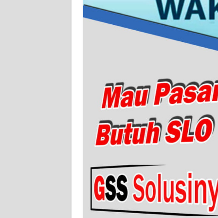
WN
SERAMBI
WN
JAMBI
WN
SULTRA
WN
NTB
WN
SULTENG
WN
SULBAR