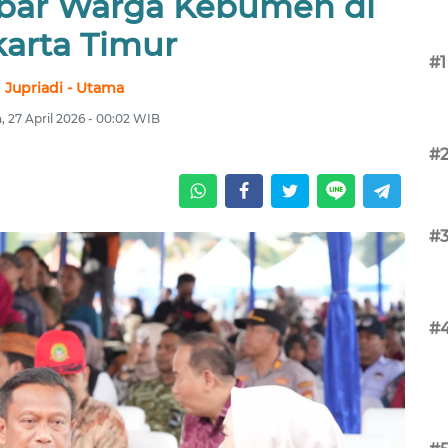
kbar Warga Kebumen di
karta Timur
#1
Jupriadi - Utama
, 27 April 2026 - 00:02 WIB
#
#
#