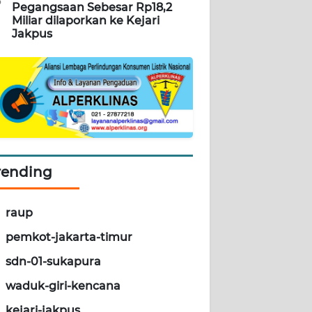
5
Pegangsaan Sebesar Rp18,2
Miliar dilaporkan ke Kejari
Jakpus
rending
raup
pemkot-jakarta-timur
sdn-01-sukapura
waduk-giri-kencana
kejari-jakpus