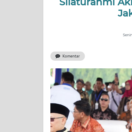
Silaturahmi A
Ja
INDEKS
BERITA
KONTAK
Senin
KAMI
Komentar
INFO
IKLAN
TENTANG
KAMI
PEDOMAN
MEDIA
SIBER
REDAKSI