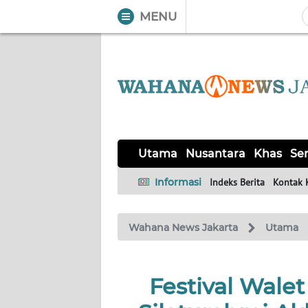
MENU
WAHANA
Tutup
TV
UTAMA
NUSANTARA
Utama
Nusantara
Khas
Ser
KHAS
Informasi
Indeks Berita
Kontak 
SERBA-
Wahana News Jakarta
Utama
SERBI
OPINI
Festival Wale
Informasi