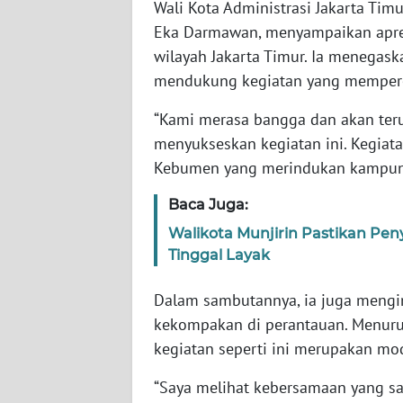
Wali Kota Administrasi Jakarta Timu
WN
Eka Darmawan, menyampaikan apresi
NUSANTARA
wilayah Jakarta Timur. Ia menegas
mendukung kegiatan yang mempere
WN
JOGJA
“Kami merasa bangga dan akan ter
menyukseskan kegiatan ini. Kegiata
WN
Kebumen yang merindukan kampung 
JATIM
Baca Juga:
WN
Walikota Munjirin Pastikan Pe
BALI
Tinggal Layak
WN
Dalam sambutannya, ia juga mengi
KALBAR
kekompakan di perantauan. Menuru
kegiatan seperti ini merupakan mod
WN
KALTENG
“Saya melihat kebersamaan yang sang