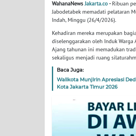
WN
WahanaNews
Jakarta.co
-
Ribuan pe
BANTEN
Jabodetabek memadati pelataran Mu
Indah, Minggu (26/4/2026).
WN
NTT
Kehadiran mereka merupakan bagia
diselenggarakan oleh Induk Warga
WN
Ajang tahunan ini memadukan tradis
KEPRI
sekaligus menjadi ruang silaturahm
Baca Juga:
WN
PAPUA
Walikota Munjirin Apresiasi De
Kota Jakarta Timur 2026
WN
PAPUA
BARAT
WN
RIAU