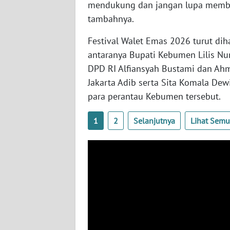
mendukung dan jangan lupa memba
WN
KALTARA
tambahnya.
Festival Walet Emas 2026 turut dih
WN
antaranya Bupati Kebumen Lilis Nu
KALSEL
DPD RI Alfiansyah Bustami dan Ahm
Jakarta Adib serta Sita Komala De
WN
KALTIM
para perantau Kebumen tersebut.
1
2
Selanjutnya
Lihat Sem
WN
SULSEL
WN
GORONTALO
WN
SULUT