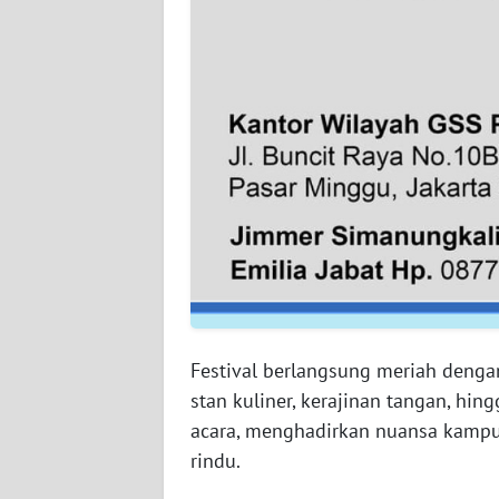
WN
BABEL
WN
SUMBAR
WN
SUMSEL
WN
BENGKULU
WN
Festival berlangsung meriah dengan
LAMPUNG
stan kuliner, kerajinan tangan, h
acara, menghadirkan nuansa kampu
WN
rindu.
JATENG