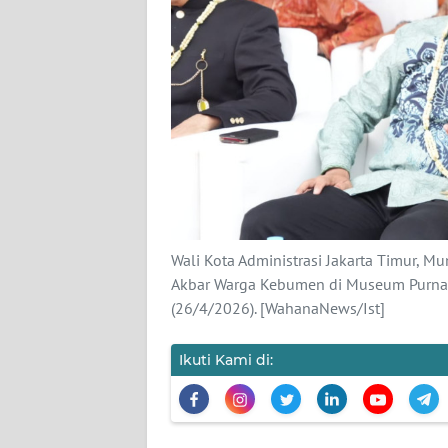
KARIR
DISCLAIMER
Wahana
News
Regional
WN
SUMUT
Wali Kota Administrasi Jakarta Timur, Mu
Akbar Warga Kebumen di Museum Purna B
(26/4/2026). [WahanaNews/Ist]
WN
JAKARTA
Ikuti Kami di:
WN
JABAR