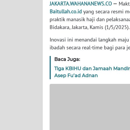
WN
JAKARTA.WAHANANEWS.CO
—
Makto
BANTEN
Baitullah.co.id
yang secara resmi me
praktik manasik haji dan pelaksana
WN
Bidakara, Jakarta, Kamis (1/5/2025).
NTT
Inovasi ini menandai langkah maju
WN
ibadah secara real-time bagi para 
KEPRI
Baca Juga:
WN
Tiga KBIHU dan Jamaah Mandiri 
PAPUA
Asep Fu’ad Adnan
WN
PAPUA
BARAT
WN
RIAU