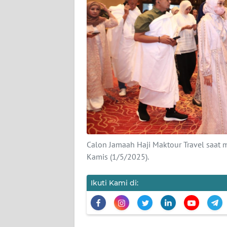
KARIR
DISCLAIMER
Wahana
News
Regional
WN
SUMUT
Calon Jamaah Haji Maktour Travel saat me
WN
Kamis (1/5/2025).
JAKARTA
Ikuti Kami di:
WN
JABAR