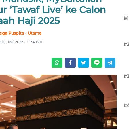
r ‘Tawaf Live’ ke Calon
ah Haji 2025
#1
ega Puspita - Utama
is, 1 Mei 2025 - 17:34 WIB
#
#
#