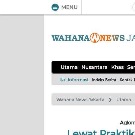
MENU
WAHANA
Tutup
TV
UTAMA
NUSANTARA
Utama
Nusantara
Khas
Ser
KHAS
Informasi
Indeks Berita
Kontak 
SERBA-
Wahana News Jakarta
Utama
SERBI
OPINI
Aglom
Lewat Praktik
Informasi