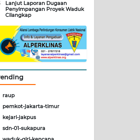
5
Lanjut Laporan Dugaan
Penyimpangan Proyek Waduk
Cilangkap
rending
raup
pemkot-jakarta-timur
kejari-jakpus
sdn-01-sukapura
waduk-giri-kencana