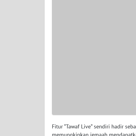
WN
SERAMBI
WN
JAMBI
WN
SULTRA
WN
NTB
WN
SULTENG
WN
Fitur ”Tawaf Live” sendiri hadir se
SULBAR
memungkinkan jemaah mendapatkan