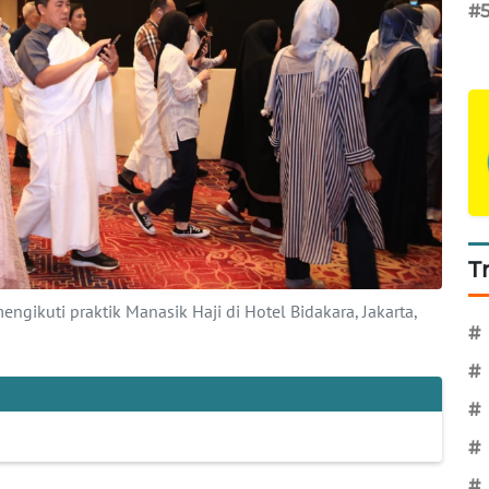
#
T
ngikuti praktik Manasik Haji di Hotel Bidakara, Jakarta,
#
#
#
#
#