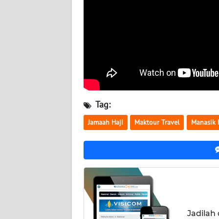
WN
KALTARA
WN
KALSEL
WN
KALTIM
Tag:
WN
Jamaah Haji
Maktour Travel
Manasik 
SULSEL
WN
GORONTALO
WN
SULUT
Jadilah