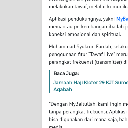
melakukan tawaf, melalui komunikas
WN
BABEL
Aplikasi pendukungnya, yakni
MyBa
memantau perkembangan ibadah je
WN
SUMBAR
koneksi emosional dan spiritual.
Muhammad Syukron Fardah, selaku
WN
penggunaan fitur “Tawaf Live” me
SUMSEL
perangkat frekuensi (transmitter) d
WN
Baca Juga:
BENGKULU
Jamaah Haji Kloter 29 KJT Sum
Aqabah
WN
LAMPUNG
”Dengan MyBaitullah, kami ingin 
tanpa perangkat frekuensi. Aplikasi 
WN
JATENG
bisa digunakan dari mana saja, bah
media.