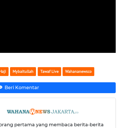
Haji
Mybaitullah
Tawaf Live
Wahananewsco
Beri Komentar
 orang pertama yang membaca berita-berita