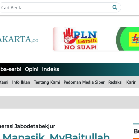
ba-serbi
Opini
Indeks
Kami
Info Iklan
Tentang Kami
Pedoman Media Siber
Redaksi
Karir
erasi Jabodetabekjur
B
 Manasik, MyBaitullah