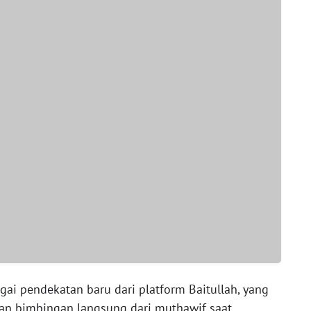
bagai pendekatan baru dari platform Baitullah, yang
 bimbingan langsung dari muthawif saat