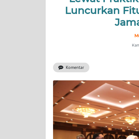
Luncurkan Fitu
INDEKS
Jama
BERITA
M
KONTAK
KAMI
Kam
INFO
IKLAN
Komentar
TENTANG
KAMI
PEDOMAN
MEDIA
SIBER
REDAKSI