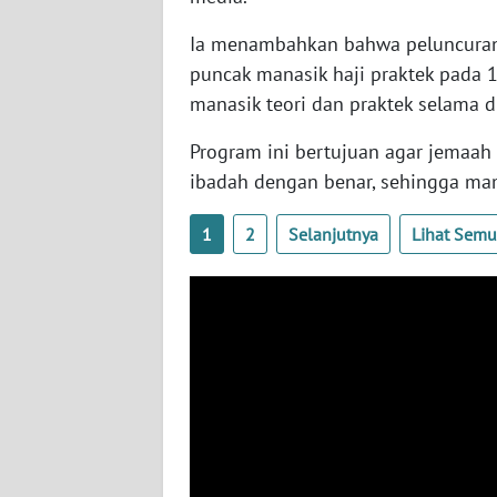
WN
Ia menambahkan bahwa peluncuran 
NUSANTARA
puncak manasik haji praktek pada 
manasik teori dan praktek selama 
WN
JOGJA
Program ini bertujuan agar jemaah
ibadah dengan benar, sehingga ma
WN
JATIM
1
2
Selanjutnya
Lihat Sem
WN
BALI
WN
KALBAR
WN
KALTENG