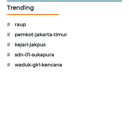
SONYA
Trending
ASA
NEWS
#
raup
#
pemkot-jakarta-timur
#
kejari-jakpus
#
sdn-01-sukapura
#
waduk-giri-kencana