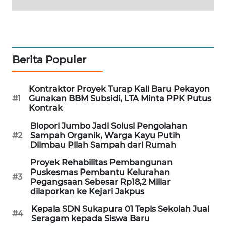
KARING
NEWS
JURNAL
Berita Populer
MARITIM
Kontraktor Proyek Turap Kali Baru Pekayon
HUMBANG
#1
Gunakan BBM Subsidi, LTA Minta PPK Putus
NEWS
Kontrak
Biopori Jumbo Jadi Solusi Pengolahan
GARONGGANG
#2
Sampah Organik, Warga Kayu Putih
NEWS
Diimbau Pilah Sampah dari Rumah
Proyek Rehabilitas Pembangunan
FISUELRI
Puskesmas Pembantu Kelurahan
ID
#3
Pegangsaan Sebesar Rp18,2 Miliar
dilaporkan ke Kejari Jakpus
ENERGI
Kepala SDN Sukapura 01 Tepis Sekolah Jual
NEWS
#4
Seragam kepada Siswa Baru