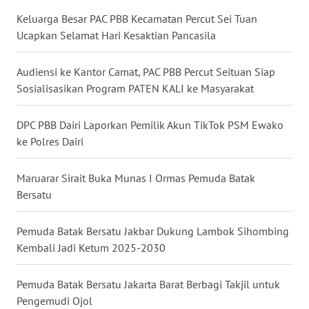
Keluarga Besar PAC PBB Kecamatan Percut Sei Tuan
Ucapkan Selamat Hari Kesaktian Pancasila
WN
TAPANULI
SELATAN
Audiensi ke Kantor Camat, PAC PBB Percut Seituan Siap
Sosialisasikan Program PATEN KALI ke Masyarakat
WN
TANJUNG
DPC PBB Dairi Laporkan Pemilik Akun TikTok PSM Ewako
LESUNG
ke Polres Dairi
WN
Maruarar Sirait Buka Munas I Ormas Pemuda Batak
KARO
Bersatu
WN
Pemuda Batak Bersatu Jakbar Dukung Lambok Sihombing
SIMALUNGUN
Kembali Jadi Ketum 2025-2030
WN
Pemuda Batak Bersatu Jakarta Barat Berbagi Takjil untuk
LABUHANBATU
Pengemudi Ojol