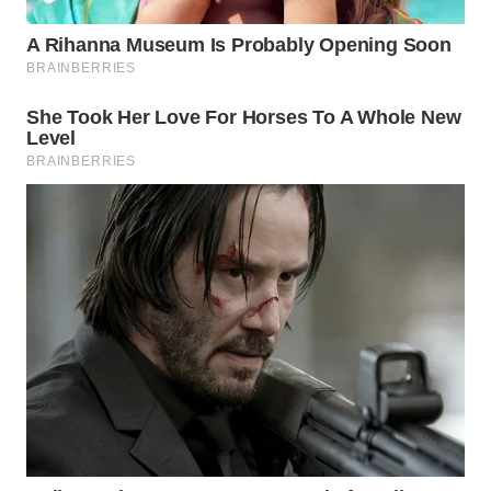
WAHANA
DESA
WISATA
LAPAK
WAHANA
Wahana
Network
KONSUMEN
LISTRIK
MASYARAKAT
KELISTRIKAN
WALINKI
ID