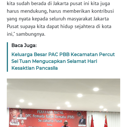
kita sudah berada di Jakarta pusat ini kita juga
harus mendukung, harus memberikan kontribusi
WN
yang nyata kepada seluruh masyarakat Jakarta
BABEL
Pusat supaya kita dapat hidup sejahtera di kota
ini," sambungnya.
WN
SUMBAR
Baca Juga:
Keluarga Besar PAC PBB Kecamatan Percut
WN
Sei Tuan Mengucapkan Selamat Hari
SUMSEL
Kesaktian Pancasila
WN
BENGKULU
WN
LAMPUNG
WN
JATENG