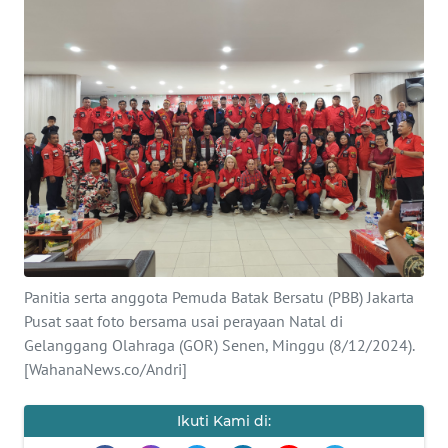
Informasi
INDEKS
BERITA
KONTAK
KAMI
INFO
IKLAN
TENTANG
Panitia serta anggota Pemuda Batak Bersatu (PBB) Jakarta
KAMI
Pusat saat foto bersama usai perayaan Natal di
Gelanggang Olahraga (GOR) Senen, Minggu (8/12/2024).
PEDOMAN
[WahanaNews.co/Andri]
MEDIA
SIBER
Ikuti Kami di: