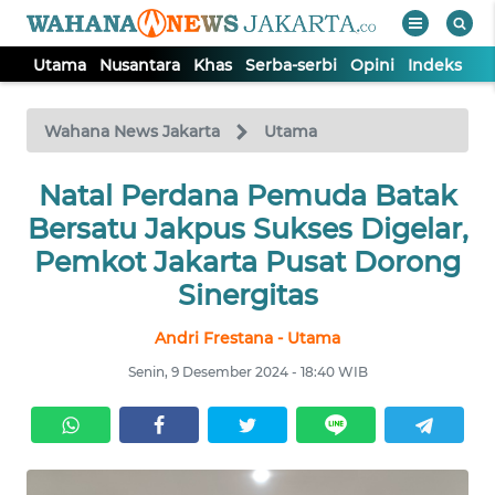
Utama
Nusantara
Khas
Serba-serbi
Opini
Indeks
WAHANA
Tutup
TV
Wahana News Jakarta
Utama
UTAMA
Natal Perdana Pemuda Batak
Bersatu Jakpus Sukses Digelar,
NUSANTARA
Pemkot Jakarta Pusat Dorong
Sinergitas
KHAS
Andri Frestana - Utama
Senin, 9 Desember 2024 - 18:40 WIB
SERBA-
SERBI
OPINI