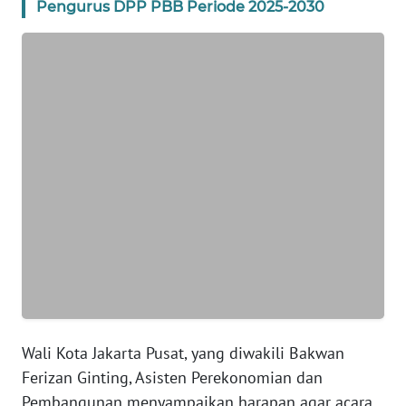
Pengurus DPP PBB Periode 2025-2030
WN
BANTEN
WN
NTT
WN
KEPRI
WN
PAPUA
WN
PAPUA
BARAT
Wali Kota Jakarta Pusat, yang diwakili Bakwan
Ferizan Ginting, Asisten Perekonomian dan
WN
Pembangunan menyampaikan harapan agar acara
RIAU