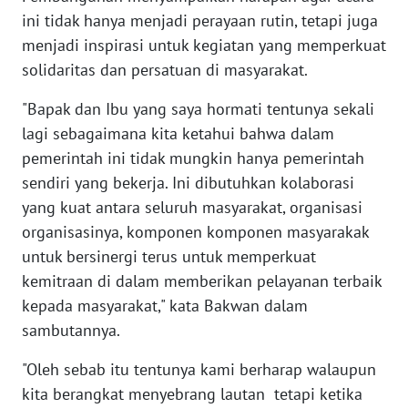
ini tidak hanya menjadi perayaan rutin, tetapi juga
menjadi inspirasi untuk kegiatan yang memperkuat
WN
SERAMBI
solidaritas dan persatuan di masyarakat.
"Bapak dan Ibu yang saya hormati tentunya sekali
WN
lagi sebagaimana kita ketahui bahwa dalam
JAMBI
pemerintah ini tidak mungkin hanya pemerintah
sendiri yang bekerja. Ini dibutuhkan kolaborasi
WN
SULTRA
yang kuat antara seluruh masyarakat, organisasi
organisasinya, komponen komponen masyarakak
WN
untuk bersinergi terus untuk memperkuat
NTB
kemitraan di dalam memberikan pelayanan terbaik
kepada masyarakat," kata Bakwan dalam
WN
sambutannya.
SULTENG
"Oleh sebab itu tentunya kami berharap walaupun
WN
kita berangkat menyebrang lautan tetapi ketika
SULBAR