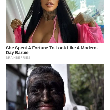
WN
PRIANGAN
TIMUR
WN
SEMARANG
WN
SOLO
WN
BOROBUDUR
WN
MADURA
WN
SURABAYA