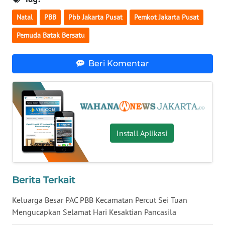
Natal
PBB
Pbb Jakarta Pusat
Pemkot Jakarta Pusat
WN
MALUKU
Pemuda Batak Bersatu
WN
Beri Komentar
MALUT
WN
DAIRI
WN
Install Aplikasi
DANAU
TOBA
WN
Berita Terkait
NIAS
Keluarga Besar PAC PBB Kecamatan Percut Sei Tuan
Mengucapkan Selamat Hari Kesaktian Pancasila
WN
LANGKAT