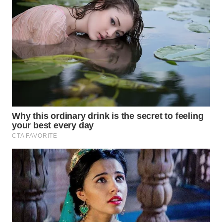
WAHANA
LISTRIK
WAHANA
TRAVEL
WAHANA
TV
WAHANANEWS
ID
WAHANANEWS
CO ID
WAHANANEWS
NET