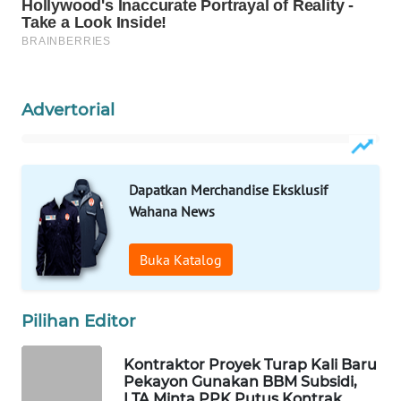
MAWAKA
ID
Advertorial
MARTABAT
NET
PLN
Dapatkan Merchandise Eksklusif
WATCH
Wahana News
MKLI
Buka Katalog
LPKKI
Pilihan Editor
LKKI
Kontraktor Proyek Turap Kali Baru
Pekayon Gunakan BBM Subsidi,
KOPEKLIN
LTA Minta PPK Putus Kontrak