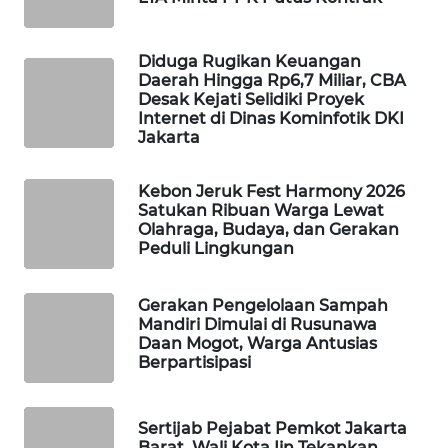
PORTAL
KONSUMEN
Diduga Rugikan Keuangan
Daerah Hingga Rp6,7 Miliar, CBA
Desak Kejati Selidiki Proyek
FORWAMKI
Internet di Dinas Kominfotik DKI
Jakarta
ALPERKLINAS
Kebon Jeruk Fest Harmony 2026
Satukan Ribuan Warga Lewat
FORJASIDA
Olahraga, Budaya, dan Gerakan
Peduli Lingkungan
TAMBANG
NEWS
Gerakan Pengelolaan Sampah
Mandiri Dimulai di Rusunawa
Daan Mogot, Warga Antusias
SITUNGIR
Berpartisipasi
NEWS
SIDIKALANG
Sertijab Pejabat Pemkot Jakarta
NEWS
Barat, Wali Kota Iin Tekankan