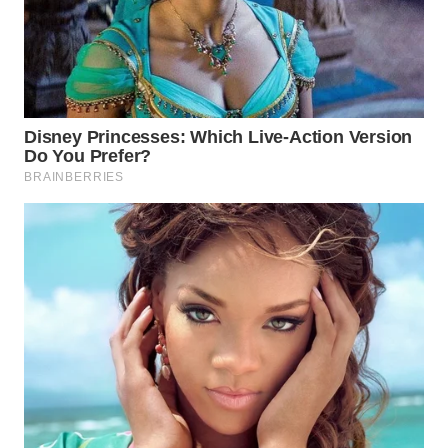
WAHANA
SPORT
WAHANA
UMKM
WAHANA
SELEB
WAHANA
PERSONA
WAHANA
OTOMOTIF
WAHANA
HEALTH