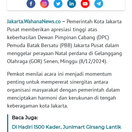
REDAKSI
KARIR
Jakarta.WahanaNews.co
–
Pemerintah Kota Jakarta
Pusat memberikan apresiasi tinggi atas
DISCLAIMER
keberhasilan Dewan Pimpinan Cabang (DPC)
Pemuda Batak Bersatu (PBB) Jakarta Pusat dalam
Wahana
menggelar perayaan Natal perdana di Gelanggang
News
Olahraga (GOR) Senen, Minggu (8/12/2024).
Regional
Pemkot menilai acara ini menjadi momentum
WN
penting untuk mempererat sinergitas antara
SUMUT
organisasi masyarakat dengan pemerintah dalam
menciptakan harmoni dan kerukunan di tengah
WN
JAKARTA
keberagaman kota Jakarta.
Baca Juga:
WN
JABAR
Di Hadiri 1500 Kader, Junimart Girsang Lantik