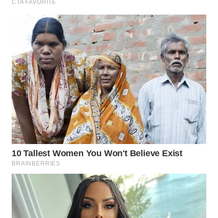
WN
INDRAMAYU
WN
KUNINGAN
WN
MAJALENGKA
WN
SUBANG
WN
SUKABUMI
WN
PURWAKARTA