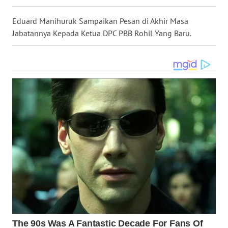
WN
TAPANULI
Eduard Manihuruk Sampaikan Pesan di Akhir Masa
TENGAH
Jabatannya Kepada Ketua DPC PBB Rohil Yang Baru.
WN DELI
SERDANG
WN
TEBING
TINGGI
WN
PAKPAK
WN
KARAWANG
WN