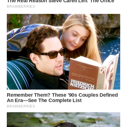
Wahana
Media
Group
WAHANA
NEWS
WAHANA
TANI
WAHANA
ADVOKAT
WAHANA
INFRASTRUKTUR
WAHANA
KONSUMEN