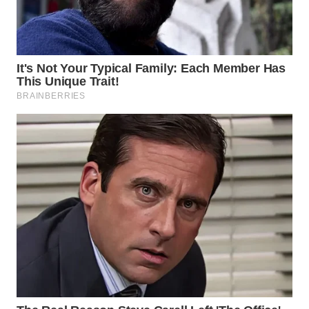
WN
NATUNA
WN
BINTAN
WN
MANDALIKA
WN
LIKUPANG
WN
LABUANBAJO
WN
BORNEO