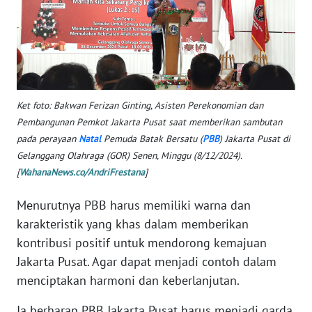
WN
NUSANTARA
WN
JOGJA
Ket foto: Bakwan Ferizan Ginting, Asisten Perekonomian dan
Pembangunan Pemkot Jakarta Pusat saat memberikan sambutan
WN
pada perayaan
Natal
Pemuda Batak Bersatu (
PBB
) Jakarta Pusat di
JATIM
Gelanggang Olahraga (GOR) Senen, Minggu (8/12/2024).
[
WahanaNews.co/AndriFrestana
]
WN
BALI
Menurutnya PBB harus memiliki warna dan
karakteristik yang khas dalam memberikan
WN
kontribusi positif untuk mendorong kemajuan
KALBAR
Jakarta Pusat. Agar dapat menjadi contoh dalam
menciptakan harmoni dan keberlanjutan.
WN
KALTENG
Ia berharap PBB Jakarta Pusat harus menjadi garda