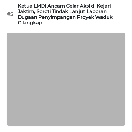
Ketua LMDI Ancam Gelar Aksi di Kejari
CILEUNGSI
Jaktim, Soroti Tindak Lanjut Laporan
NEWS
#5
Dugaan Penyimpangan Proyek Waduk
Cilangkap
BERKAT
NEWS
BERAMPU
NEWS
ANUGERAH
NEWS
AKHLAK
ID
PERAPKI
NEWS