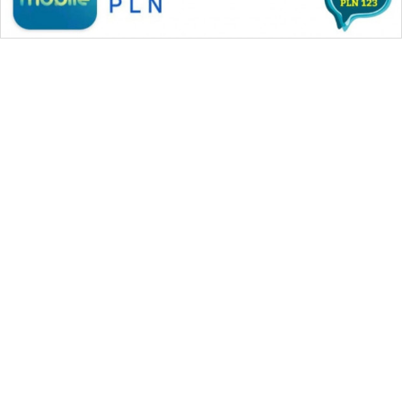
WAHANA MEDIA GROUP
|
|
|
WAHANA NEWS co
WAHANA TANI
WAHANA ADVOKAT
|
|
WAHANA INFRASTRUKTUR
WAHANA KONSUMEN
|
|
|
WAHANA LISTRIK
WAHANA TRAVEL
WAHANA TV
|
|
|
WAHANANEWS id
WAHANANEWS CO ID
WAHANANEWS NET
|
|
|
WAHANA SPORT ID
Wahana UMKM
Wahana Seleb
|
|
|
Wahana Persona
Wahana Otomotif
Wahana Health
|
Wahana Desa Wisata
Lapak Wahana