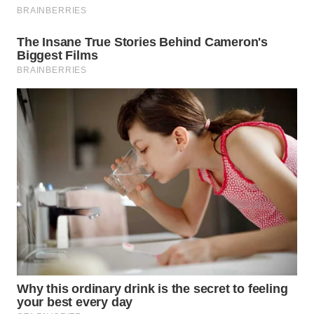
WN
SUMEDANG
WN
CIANJUR
WN
KEPULAUAN
SERIBU
WN
TANGERANG
WN
BINJAI
WN
CIREBON