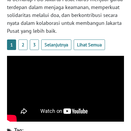
terdepan dalam menjaga keamanan, memperkuat
WN
solidaritas melalui doa, dan berkontribusi secara
KALTARA
nyata dalam kolaborasi untuk membangun Jakarta
Pusat yang lebih baik.
WN
KALSEL
1
2
3
Selanjutnya
Lihat Semua
WN
KALTIM
WN
SULSEL
WN
GORONTALO
WN
SULUT
Tag: