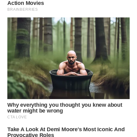
BEKASI
WN
BOGOR
WN
DEPOK
WN
TAPANULI
UTARA
WN
SAMOSIR
WN
PADANG
LAWAS