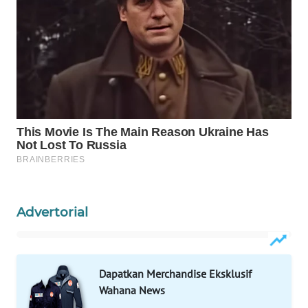
PORTAL
KONSUMEN
FORWAMKI
ALPERKLINAS
FORJASIDA
TAMBANG
NEWS
Advertorial
SITUNGIR
NEWS
Dapatkan Merchandise Eksklusif
SIDIKALANG
Wahana News
NEWS