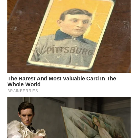
WAHANA
LISTRIK
WAHANA
TRAVEL
WAHANA
TV
WAHANANEWS
ID
WAHANANEWS
CO ID
WAHANANEWS
NET