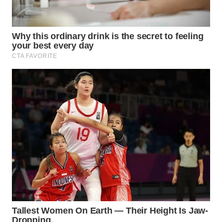
BEKASI
WN
BOGOR
WN
DEPOK
WN
TAPANULI
UTARA
WN
SAMOSIR
WN
PADANG
LAWAS