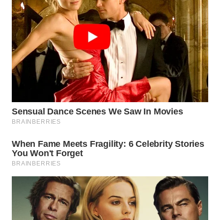
WN
INDRAMAYU
WN
KUNINGAN
WN
MAJALENGKA
WN
SUBANG
WN
SUKABUMI
WN
PURWAKARTA