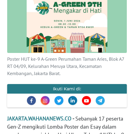
Informasi
INDEKS
BERITA
KONTAK
KAMI
Poster HUT ke-9 A-Green Perumahan Taman Aries, Blok A7
INFO
RT 04/09, Kelurahan Meruya Utara, Kecamatan
IKLAN
Kembangan, Jakarta Barat.
TENTANG
Ikuti Kami di:
KAMI
PEDOMAN
MEDIA
JAKARTA.WAHANANEWS.CO
-
Sebanyak 17 peserta
SIBER
Gen-Z mengikuti Lomba Poster dan Esay dalam