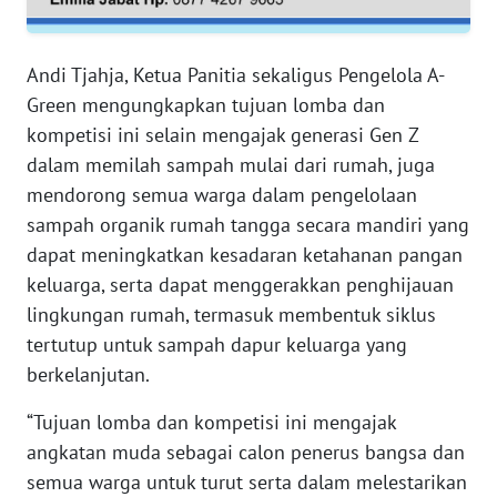
WN
Andi Tjahja, Ketua Panitia sekaligus Pengelola A-
SERAMBI
Green mengungkapkan tujuan lomba dan
kompetisi ini selain mengajak generasi Gen Z
WN
dalam memilah sampah mulai dari rumah, juga
JAMBI
mendorong semua warga dalam pengelolaan
WN
sampah organik rumah tangga secara mandiri yang
SULTRA
dapat meningkatkan kesadaran ketahanan pangan
keluarga, serta dapat menggerakkan penghijauan
WN
lingkungan rumah, termasuk membentuk siklus
NTB
tertutup untuk sampah dapur keluarga yang
berkelanjutan.
WN
SULTENG
“Tujuan lomba dan kompetisi ini mengajak
angkatan muda sebagai calon penerus bangsa dan
WN
semua warga untuk turut serta dalam melestarikan
SULBAR