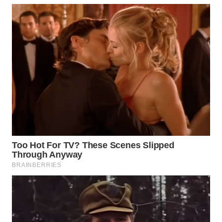
MAWAKA
ID
MARTABAT
NET
PLN
WATCH
MKLI
LPKKI
LKKI
KOPEKLIN