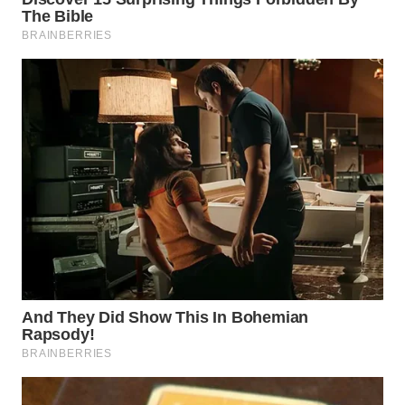
Wahana
Media
Group
WAHANA
NEWS
WAHANA
TANI
WAHANA
ADVOKAT
WAHANA
INFRASTRUKTUR
WAHANA
KONSUMEN