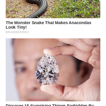
WN
NATUNA
WN
BINTAN
WN
MANDALIKA
WN
LIKUPANG
WN
LABUANBAJO
WN
BORNEO