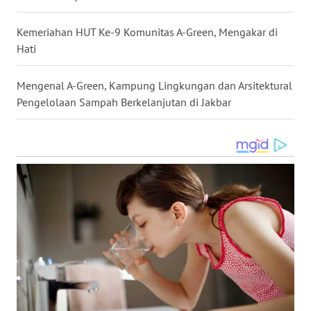
WN
TAPANULI
Kemeriahan HUT Ke-9 Komunitas A-Green, Mengakar di
TENGAH
Hati
WN DELI
Mengenal A-Green, Kampung Lingkungan dan Arsitektural
SERDANG
Pengelolaan Sampah Berkelanjutan di Jakbar
WN
TEBING
TINGGI
WN
PAKPAK
WN
KARAWANG
WN