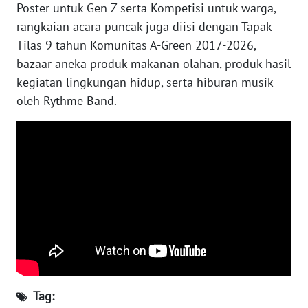
Poster untuk Gen Z serta Kompetisi untuk warga,
rangkaian acara puncak juga diisi dengan Tapak
WN
KALTARA
Tilas 9 tahun Komunitas A-Green 2017-2026,
bazaar aneka produk makanan olahan, produk hasil
WN
kegiatan lingkungan hidup, serta hiburan musik
KALSEL
oleh Rythme Band.
WN
KALTIM
WN
SULSEL
WN
GORONTALO
WN
Tag:
SULUT