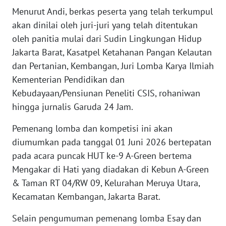
Menurut Andi, berkas peserta yang telah terkumpul
WN
akan dinilai oleh juri-juri yang telah ditentukan
NUSANTARA
oleh panitia mulai dari Sudin Lingkungan Hidup
Jakarta Barat, Kasatpel Ketahanan Pangan Kelautan
WN
dan Pertanian, Kembangan, Juri Lomba Karya Ilmiah
JOGJA
Kementerian Pendidikan dan
Kebudayaan/Pensiunan Peneliti CSIS, rohaniwan
WN
hingga jurnalis Garuda 24 Jam.
JATIM
Pemenang lomba dan kompetisi ini akan
WN
diumumkan pada tanggal 01 Juni 2026 bertepatan
BALI
pada acara puncak HUT ke-9 A-Green bertema
Mengakar di Hati yang diadakan di Kebun A-Green
WN
& Taman RT 04/RW 09, Kelurahan Meruya Utara,
KALBAR
Kecamatan Kembangan, Jakarta Barat.
WN
Selain pengumuman pemenang lomba Esay dan
KALTENG