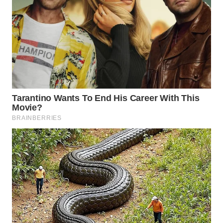
WN
PRIANGAN
TIMUR
WN
SEMARANG
WN
SOLO
WN
BOROBUDUR
WN
MADURA
WN
SURABAYA