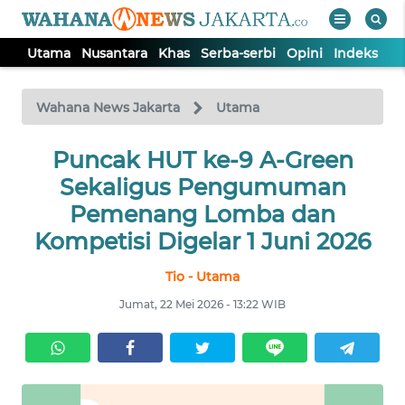
Utama
Nusantara
Khas
Serba-serbi
Opini
Indeks
WAHANA
Tutup
TV
Wahana News Jakarta
Utama
UTAMA
Puncak HUT ke-9 A-Green
Sekaligus Pengumuman
NUSANTARA
Pemenang Lomba dan
Kompetisi Digelar 1 Juni 2026
KHAS
Tio - Utama
Jumat, 22 Mei 2026 - 13:22 WIB
SERBA-
SERBI
OPINI