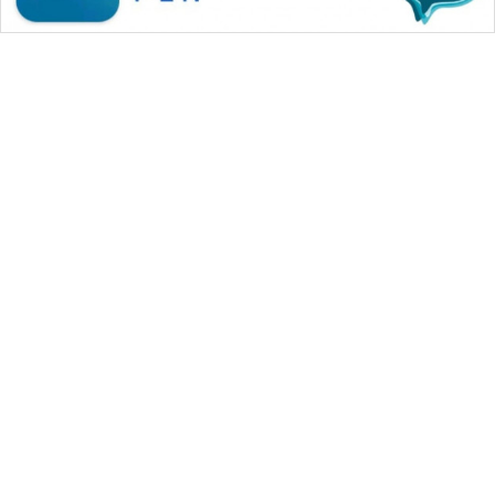
WAHANA MEDIA GROUP
|
|
|
WAHANA NEWS co
WAHANA TANI
WAHANA ADVOKAT
|
|
WAHANA INFRASTRUKTUR
WAHANA KONSUMEN
|
|
|
WAHANA LISTRIK
WAHANA TRAVEL
WAHANA TV
|
|
|
WAHANANEWS id
WAHANANEWS CO ID
WAHANANEWS NET
|
|
|
WAHANA SPORT ID
Wahana UMKM
Wahana Seleb
|
|
|
Wahana Persona
Wahana Otomotif
Wahana Health
|
Wahana Desa Wisata
Lapak Wahana