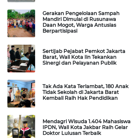
KARING
Gerakan Pengelolaan Sampah
NEWS
Mandiri Dimulai di Rusunawa
Daan Mogot, Warga Antusias
Berpartisipasi
JURNAL
MARITIM
Sertijab Pejabat Pemkot Jakarta
HUMBANG
Barat, Wali Kota Iin Tekankan
NEWS
Sinergi dan Pelayanan Publik
GARONGGANG
NEWS
Tak Ada Kata Terlambat, 180 Anak
Tidak Sekolah di Jakarta Barat
Kembali Raih Hak Pendidikan
FISUELRI
ID
Mendagri Wisuda 1.404 Mahasiswa
ENERGI
IPDN, Wali Kota Jakbar Raih Gelar
NEWS
Doktor Lulusan Terbaik