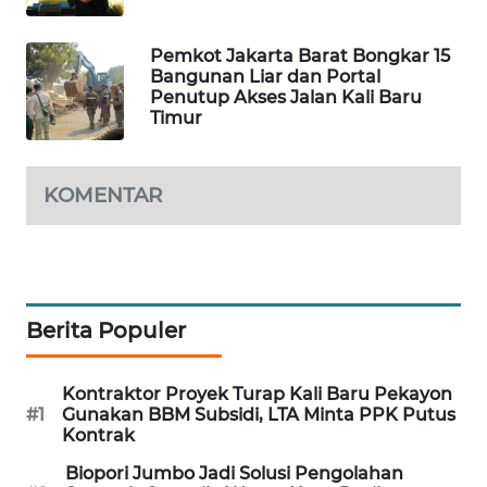
CILEUNGSI
NEWS
Pemkot Jakarta Barat Bongkar 15
Bangunan Liar dan Portal
Penutup Akses Jalan Kali Baru
BERKAT
Timur
NEWS
BERAMPU
KOMENTAR
NEWS
ANUGERAH
NEWS
Berita Populer
AKHLAK
ID
Kontraktor Proyek Turap Kali Baru Pekayon
#1
Gunakan BBM Subsidi, LTA Minta PPK Putus
PERAPKI
Kontrak
NEWS
Biopori Jumbo Jadi Solusi Pengolahan