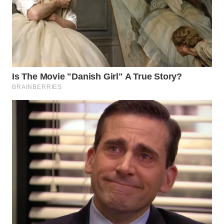
WAHANA
SPORT
WAHANA
UMKM
WAHANA
SELEB
WAHANA
PERSONA
WAHANA
OTOMOTIF
WAHANA
HEALTH