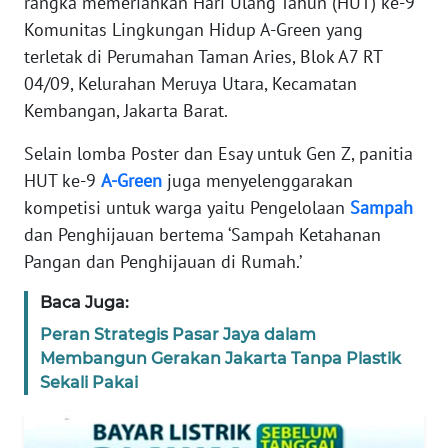
rangka memeriahkan Hari Ulang Tahun (HUT) ke-9
REDAKSI
Komunitas Lingkungan Hidup A-Green yang
terletak di Perumahan Taman Aries, Blok A7 RT
KARIR
04/09, Kelurahan Meruya Utara, Kecamatan
Kembangan, Jakarta Barat.
DISCLAIMER
Selain lomba Poster dan Esay untuk Gen Z, panitia
Wahana
HUT ke-9
A-Green
juga menyelenggarakan
News
kompetisi untuk warga yaitu Pengelolaan
Sampah
Regional
dan Penghijauan bertema ‘Sampah Ketahanan
Pangan dan Penghijauan di Rumah.’
WN
SUMUT
Baca Juga:
WN
Peran Strategis Pasar Jaya dalam
JAKARTA
Membangun Gerakan Jakarta Tanpa Plastik
Sekali Pakai
WN
JABAR