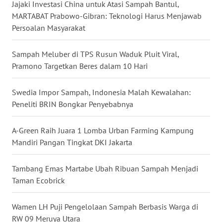
Jajaki Investasi China untuk Atasi Sampah Bantul,
MARTABAT Prabowo-Gibran: Teknologi Harus Menjawab
WN
Persoalan Masyarakat
TAPANULI
SELATAN
Sampah Meluber di TPS Rusun Waduk Pluit Viral,
Pramono Targetkan Beres dalam 10 Hari
WN
TANJUNG
Swedia Impor Sampah, Indonesia Malah Kewalahan:
LESUNG
Peneliti BRIN Bongkar Penyebabnya
WN
A-Green Raih Juara 1 Lomba Urban Farming Kampung
KARO
Mandiri Pangan Tingkat DKI Jakarta
WN
SIMALUNGUN
Tambang Emas Martabe Ubah Ribuan Sampah Menjadi
Taman Ecobrick
WN
LABUHANBATU
Wamen LH Puji Pengelolaan Sampah Berbasis Warga di
RW 09 Meruya Utara