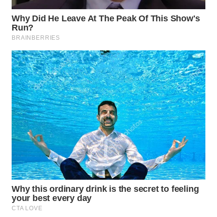
WAHANA
DESA
WISATA
LAPAK
WAHANA
Wahana
Network
KONSUMEN
LISTRIK
MASYARAKAT
KELISTRIKAN
WALINKI
ID