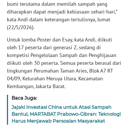
bumi terutama dalam memilah sampah yang
diharapkan dapat menjadi kebiasaan sehari-hari,”
WN
kata Andi dalam keterangan tertulisnya, Jumat
BABEL
(22/5/2026).
WN
Untuk lomba Poster dan Esay, kata Andi, diikuti
SUMBAR
oleh 17 peserta dari generasi Z, sedang di
kompetisi Pengelolaan Sampah dan Penghijauan
WN
diikuti oleh 30 peserta. Semua peserta berasal dari
SUMSEL
lingkungan Perumahan Taman Aries, Blok A7 RT
WN
04/09, Kelurahan Meruya Utara, Kecamatan
BENGKULU
Kembangan, Jakarta Barat.
Baca Juga:
WN
LAMPUNG
Jajaki Investasi China untuk Atasi Sampah
Bantul, MARTABAT Prabowo-Gibran: Teknologi
WN
Harus Menjawab Persoalan Masyarakat
JATENG