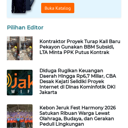
Buka Katalog
SIBARAGAS
NEWS
Pilihan Editor
METRO
SIANTAR
Kontraktor Proyek Turap Kali Baru
NEWS
Pekayon Gunakan BBM Subsidi,
LTA Minta PPK Putus Kontrak
METRO
MEDAN
Diduga Rugikan Keuangan
NEWS
Daerah Hingga Rp6,7 Miliar, CBA
Desak Kejati Selidiki Proyek
Internet di Dinas Kominfotik DKI
METRO
Jakarta
JAKARTA
NEWS
Kebon Jeruk Fest Harmony 2026
Satukan Ribuan Warga Lewat
KRT
Olahraga, Budaya, dan Gerakan
NEWS
Peduli Lingkungan