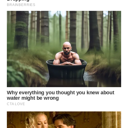
WN
SUMEDANG
WN
CIANJUR
WN
KEPULAUAN
SERIBU
WN
TANGERANG
WN
BINJAI
WN
CIREBON