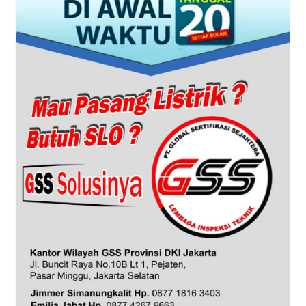
WN
BANTEN
WN
NTT
WN
KEPRI
WN
PAPUA
WN
PAPUA
BARAT
WN
RIAU