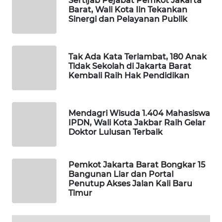
Sertijab Pejabat Pemkot Jakarta
Barat, Wali Kota Iin Tekankan
Sinergi dan Pelayanan Publik
MAWAKA
ID
Tak Ada Kata Terlambat, 180 Anak
MARTABAT
Tidak Sekolah di Jakarta Barat
NET
Kembali Raih Hak Pendidikan
PLN
WATCH
Mendagri Wisuda 1.404 Mahasiswa
IPDN, Wali Kota Jakbar Raih Gelar
Doktor Lulusan Terbaik
MKLI
LPKKI
Pemkot Jakarta Barat Bongkar 15
Bangunan Liar dan Portal
Penutup Akses Jalan Kali Baru
LKKI
Timur
KOPEKLIN