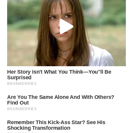
WN
TAPANULI
TENGAH
WN DELI
SERDANG
WN
TEBING
TINGGI
WN
PAKPAK
WN
KARAWANG
WN