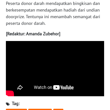
Peserta donor darah mendapatkan bingkisan dan
berkesempatan mendapatkan hadiah dari undian
WN
doorprize. Tentunya ini menambah semangat dari
BABEL
peserta donor darah.
WN
[Redaktur: Amanda Zubehor]
SUMBAR
WN
SUMSEL
WN
BENGKULU
WN
LAMPUNG
WN
Tag:
JATENG