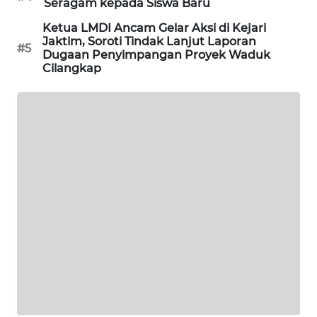
Seragam kepada Siswa Baru
Ketua LMDI Ancam Gelar Aksi di Kejari
SIBARAGAS
Jaktim, Soroti Tindak Lanjut Laporan
NEWS
#5
Dugaan Penyimpangan Proyek Waduk
Cilangkap
METRO
SIANTAR
NEWS
METRO
MEDAN
NEWS
METRO
JAKARTA
NEWS
KRT
NEWS