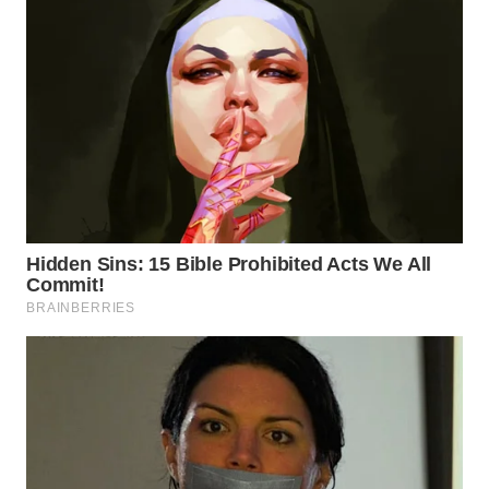
Wahana
Media
Group
WAHANA
NEWS
WAHANA
TANI
WAHANA
ADVOKAT
WAHANA
INFRASTRUKTUR
WAHANA
KONSUMEN