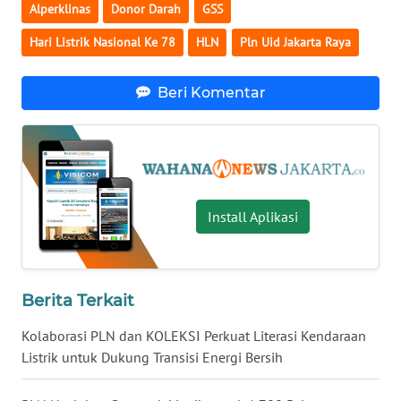
Alperklinas
Donor Darah
GSS
WN
Hari Listrik Nasional Ke 78
HLN
Pln Uid Jakarta Raya
NUSANTARA
Beri Komentar
WN
JOGJA
WN
JATIM
Install Aplikasi
WN
BALI
Berita Terkait
WN
KALBAR
Kolaborasi PLN dan KOLEKSI Perkuat Literasi Kendaraan
Listrik untuk Dukung Transisi Energi Bersih
WN
KALTENG