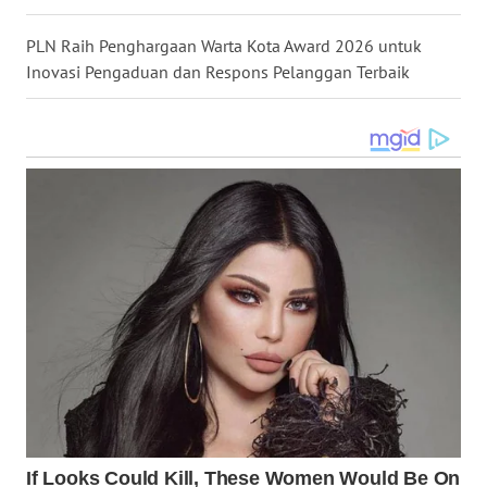
WN
PLN Raih Penghargaan Warta Kota Award 2026 untuk
MALUKU
Inovasi Pengaduan dan Respons Pelanggan Terbaik
WN
MALUT
WN
DAIRI
WN
DANAU
TOBA
WN
NIAS
WN
LANGKAT