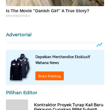
WAHANA
SPORT
WAHANA
UMKM
Advertorial
WAHANA
SELEB
Dapatkan Merchandise Eksklusif
Wahana News
WAHANA
PERSONA
Buka Katalog
WAHANA
OTOMOTIF
Pilihan Editor
WAHANA
Kontraktor Proyek Turap Kali Baru
HEALTH
Pekayon Gunakan BBM Subsidi,