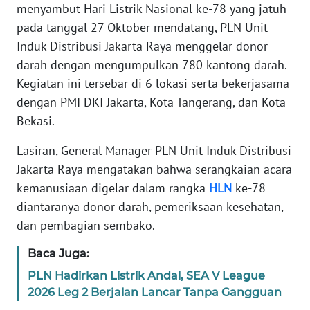
menyambut Hari Listrik Nasional ke-78 yang jatuh
REDAKSI
pada tanggal 27 Oktober mendatang, PLN Unit
Induk Distribusi Jakarta Raya menggelar donor
KARIR
darah dengan mengumpulkan 780 kantong darah.
DISCLAIMER
Kegiatan ini tersebar di 6 lokasi serta bekerjasama
dengan PMI DKI Jakarta, Kota Tangerang, dan Kota
Wahana
Bekasi.
News
Regional
Lasiran, General Manager PLN Unit Induk Distribusi
Jakarta Raya mengatakan bahwa serangkaian acara
WN
kemanusiaan digelar dalam rangka
HLN
ke-78
SUMUT
diantaranya donor darah, pemeriksaan kesehatan,
dan pembagian sembako.
WN
JAKARTA
Baca Juga:
PLN Hadirkan Listrik Andal, SEA V League
WN
2026 Leg 2 Berjalan Lancar Tanpa Gangguan
JABAR