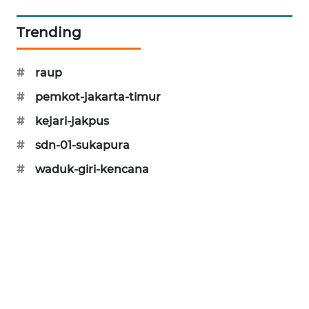
KARING
Trending
NEWS
JURNAL
#
raup
MARITIM
#
pemkot-jakarta-timur
#
kejari-jakpus
HUMBANG
NEWS
#
sdn-01-sukapura
#
waduk-giri-kencana
GARONGGANG
NEWS
FISUELRI
ID
ENERGI
NEWS