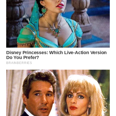
WN
INDRAMAYU
WN
KUNINGAN
WN
MAJALENGKA
WN
SUBANG
WN
SUKABUMI
WN
PURWAKARTA