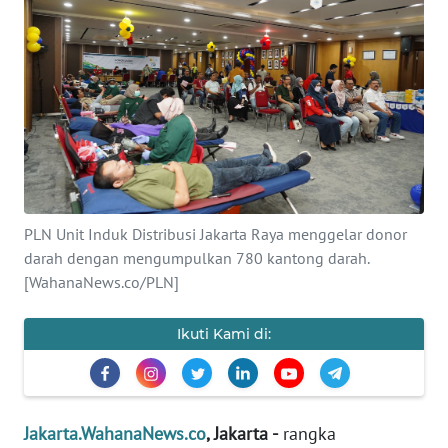
Informasi
INDEKS
BERITA
KONTAK
KAMI
INFO
PLN Unit Induk Distribusi Jakarta Raya menggelar donor
IKLAN
darah dengan mengumpulkan 780 kantong darah.
[WahanaNews.co/PLN]
TENTANG
KAMI
Ikuti Kami di:
PEDOMAN
MEDIA
SIBER
Jakarta.WahanaNews.co
, Jakarta -
rangka