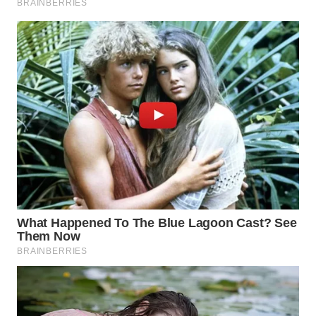
BEKASI
WN
BOGOR
WN
DEPOK
WN
TAPANULI
UTARA
WN
SAMOSIR
WN
PADANG
LAWAS