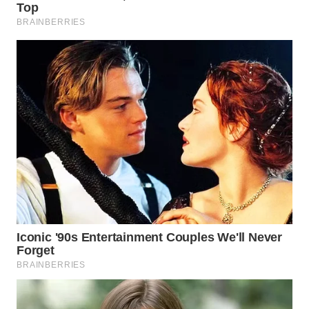
WN
TAPANULI
SELATAN
WN
TANJUNG
LESUNG
WN
KARO
WN
SIMALUNGUN
WN
LABUHANBATU