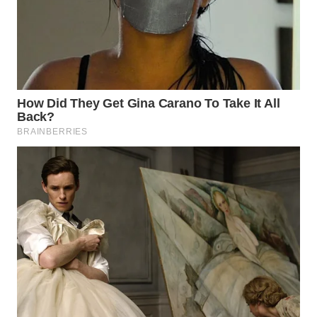
WAHANA
LISTRIK
WAHANA
TRAVEL
WAHANA
TV
WAHANANEWS
ID
WAHANANEWS
CO ID
WAHANANEWS
NET