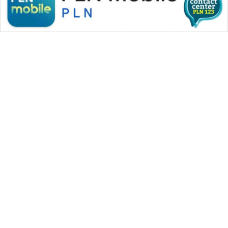
WAHANA MEDIA GROUP
|
|
|
WAHANA NEWS co
WAHANA TANI
WAHANA ADVOKAT
|
|
WAHANA INFRASTRUKTUR
WAHANA KONSUMEN
|
|
|
WAHANA LISTRIK
WAHANA TRAVEL
WAHANA TV
|
|
|
WAHANANEWS id
WAHANANEWS CO ID
WAHANANEWS NET
|
|
|
WAHANA SPORT ID
Wahana UMKM
Wahana Seleb
|
|
|
Wahana Persona
Wahana Otomotif
Wahana Health