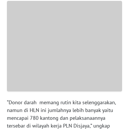
WN
BANTEN
WN
NTT
WN
KEPRI
WN
PAPUA
WN
PAPUA
“Donor darah memang rutin kita selenggarakan,
BARAT
namun di HLN ini jumlahnya lebih banyak yaitu
mencapai 780 kantong dan pelaksanaannya
WN
tersebar di wilayah kerja PLN Disjaya,” ungkap
RIAU