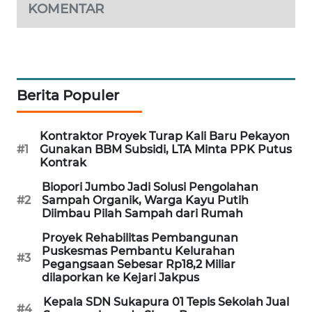
KOMENTAR
PORTAL
KONSUMEN
FORWAMKI
Berita Populer
ALPERKLINAS
Kontraktor Proyek Turap Kali Baru Pekayon
#1
Gunakan BBM Subsidi, LTA Minta PPK Putus
FORJASIDA
Kontrak
Biopori Jumbo Jadi Solusi Pengolahan
TAMBANG
#2
Sampah Organik, Warga Kayu Putih
NEWS
Diimbau Pilah Sampah dari Rumah
Proyek Rehabilitas Pembangunan
SITUNGIR
Puskesmas Pembantu Kelurahan
NEWS
#3
Pegangsaan Sebesar Rp18,2 Miliar
dilaporkan ke Kejari Jakpus
SIDIKALANG
Kepala SDN Sukapura 01 Tepis Sekolah Jual
NEWS
#4