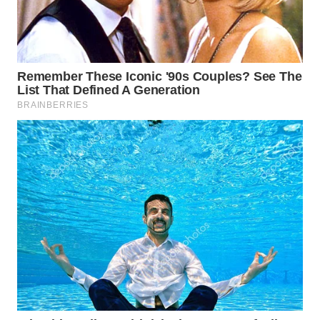
WN
PRIANGAN
TIMUR
WN
SEMARANG
WN
SOLO
WN
BOROBUDUR
WN
MADURA
WN
SURABAYA