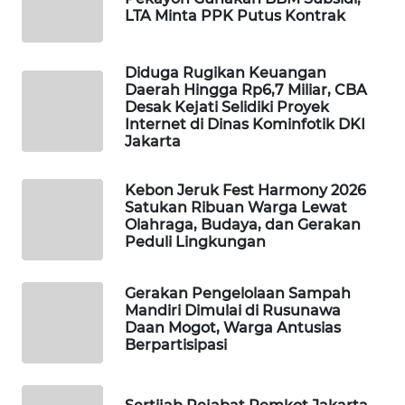
LTA Minta PPK Putus Kontrak
WAHANA
DESA
Diduga Rugikan Keuangan
WISATA
Daerah Hingga Rp6,7 Miliar, CBA
Desak Kejati Selidiki Proyek
LAPAK
Internet di Dinas Kominfotik DKI
WAHANA
Jakarta
Wahana
Kebon Jeruk Fest Harmony 2026
Network
Satukan Ribuan Warga Lewat
Olahraga, Budaya, dan Gerakan
Peduli Lingkungan
KONSUMEN
LISTRIK
Gerakan Pengelolaan Sampah
Mandiri Dimulai di Rusunawa
MASYARAKAT
Daan Mogot, Warga Antusias
KELISTRIKAN
Berpartisipasi
WALINKI
ID