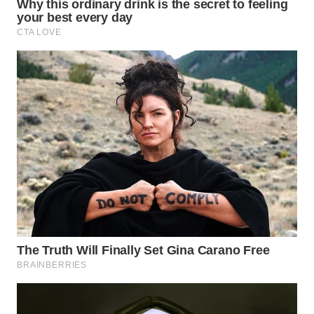
WN
NATUNA
WN
BINTAN
WN
MANDALIKA
WN
LIKUPANG
WN
LABUANBAJO
WN
BORNEO