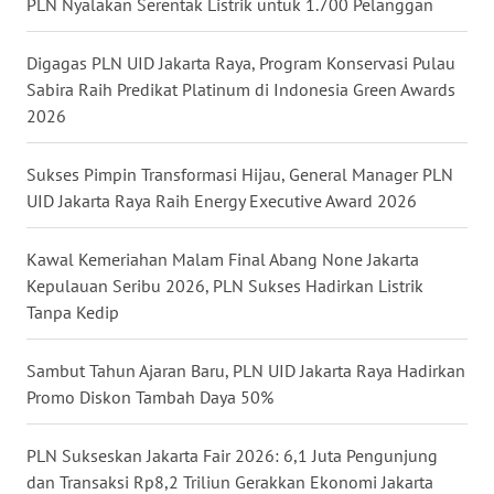
PLN Nyalakan Serentak Listrik untuk 1.700 Pelanggan
WN
Digagas PLN UID Jakarta Raya, Program Konservasi Pulau
KALTARA
Sabira Raih Predikat Platinum di Indonesia Green Awards
2026
WN
KALSEL
Sukses Pimpin Transformasi Hijau, General Manager PLN
UID Jakarta Raya Raih Energy Executive Award 2026
WN
KALTIM
Kawal Kemeriahan Malam Final Abang None Jakarta
Kepulauan Seribu 2026, PLN Sukses Hadirkan Listrik
WN
Tanpa Kedip
SULSEL
Sambut Tahun Ajaran Baru, PLN UID Jakarta Raya Hadirkan
WN
GORONTALO
Promo Diskon Tambah Daya 50%
WN
PLN Sukseskan Jakarta Fair 2026: 6,1 Juta Pengunjung
SULUT
dan Transaksi Rp8,2 Triliun Gerakkan Ekonomi Jakarta