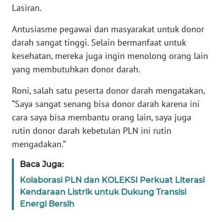
Lasiran.
WN
Antusiasme pegawai dan masyarakat untuk donor
SERAMBI
darah sangat tinggi. Selain bermanfaat untuk
kesehatan, mereka juga ingin menolong orang lain
WN
yang membutuhkan donor darah.
JAMBI
Roni, salah satu peserta donor darah mengatakan,
WN
“Saya sangat senang bisa donor darah karena ini
SULTRA
cara saya bisa membantu orang lain, saya juga
rutin donor darah kebetulan PLN ini rutin
WN
mengadakan.”
NTB
Baca Juga:
WN
Kolaborasi PLN dan KOLEKSI Perkuat Literasi
SULTENG
Kendaraan Listrik untuk Dukung Transisi
Energi Bersih
WN
SULBAR