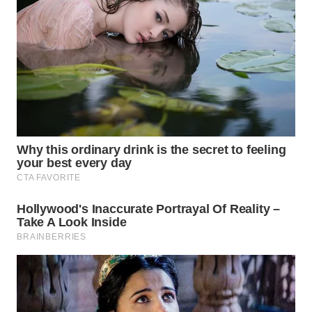
WN
SUMEDANG
WN
CIANJUR
WN
KEPULAUAN
SERIBU
WN
TANGERANG
WN
BINJAI
WN
CIREBON