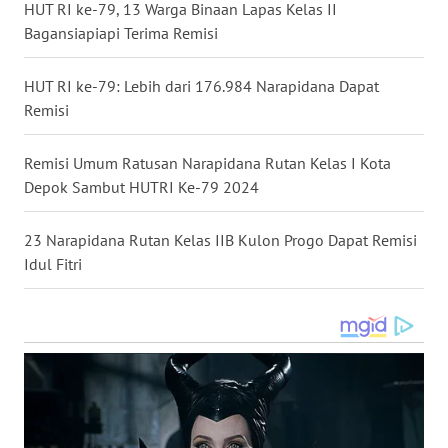
HUT RI ke-79, 13 Warga Binaan Lapas Kelas II
Bagansiapiapi Terima Remisi
WN
MALUKU
HUT RI ke-79: Lebih dari 176.984 Narapidana Dapat
WN
Remisi
MALUT
Remisi Umum Ratusan Narapidana Rutan Kelas I Kota
WN
Depok Sambut HUTRI Ke-79 2024
DAIRI
23 Narapidana Rutan Kelas IIB Kulon Progo Dapat Remisi
WN
Idul Fitri
DANAU
TOBA
WN
NIAS
WN
LANGKAT