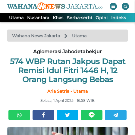
Utama
Nusantara
Khas
Serba-serbi
Opini
Indeks
WAHANA
Tutup
TV
Wahana News Jakarta
Utama
UTAMA
Aglomerasi Jabodetabekjur
574 WBP Rutan Jakpus Dapat
NUSANTARA
Remisi Idul Fitri 1446 H, 12
Orang Langsung Bebas
KHAS
Aria Satria - Utama
Selasa, 1 April 2025 - 16:58 WIB
SERBA-
SERBI
OPINI