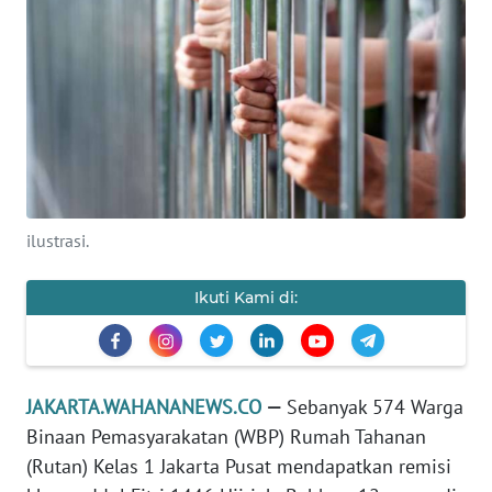
Informasi
INDEKS
BERITA
KONTAK
KAMI
INFO
ilustrasi.
IKLAN
Ikuti Kami di:
TENTANG
KAMI
PEDOMAN
JAKARTA.WAHANANEWS.CO
—
Sebanyak 574 Warga
MEDIA
Binaan Pemasyarakatan (WBP) Rumah Tahanan
SIBER
(Rutan) Kelas 1 Jakarta Pusat mendapatkan remisi