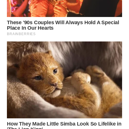
WAHANA
SPORT
WAHANA
UMKM
WAHANA
SELEB
WAHANA
PERSONA
WAHANA
OTOMOTIF
WAHANA
HEALTH