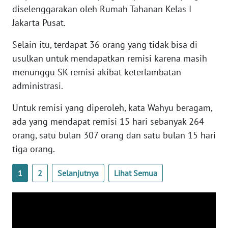
diselenggarakan oleh Rumah Tahanan Kelas I
Jakarta Pusat.
WN
BABEL
Selain itu, terdapat 36 orang yang tidak bisa di
usulkan untuk mendapatkan remisi karena masih
WN
menunggu SK remisi akibat keterlambatan
SUMBAR
administrasi.
WN
Untuk remisi yang diperoleh, kata Wahyu beragam,
SUMSEL
ada yang mendapat remisi 15 hari sebanyak 264
orang, satu bulan 307 orang dan satu bulan 15 hari
WN
tiga orang.
BENGKULU
1
2
Selanjutnya
Lihat Semua
WN
LAMPUNG
WN
JATENG