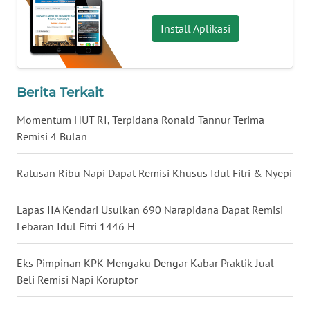
WN
Install Aplikasi
KALTARA
WN
Berita Terkait
KALSEL
Momentum HUT RI, Terpidana Ronald Tannur Terima
WN
Remisi 4 Bulan
KALTIM
Ratusan Ribu Napi Dapat Remisi Khusus Idul Fitri & Nyepi
WN
SULSEL
Lapas IIA Kendari Usulkan 690 Narapidana Dapat Remisi
Lebaran Idul Fitri 1446 H
WN
GORONTALO
Eks Pimpinan KPK Mengaku Dengar Kabar Praktik Jual
Beli Remisi Napi Koruptor
WN
SULUT