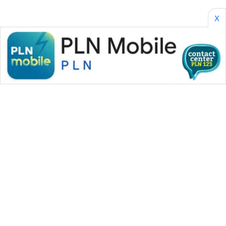
X
WAHANA MEDIA GROUP
|
|
|
WAHANA NEWS co
WAHANA TANI
WAHANA ADVOKAT
|
|
WAHANA INFRASTRUKTUR
WAHANA KONSUMEN