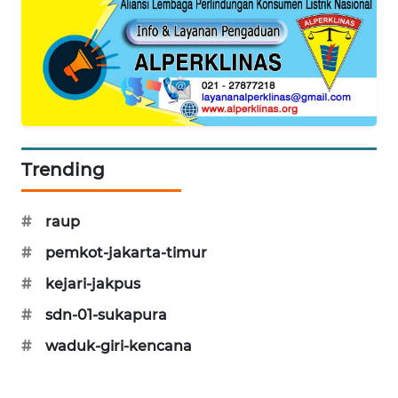
CILEUNGSI
NEWS
BERKAT
NEWS
BERAMPU
Trending
NEWS
ANUGERAH
#
raup
NEWS
#
pemkot-jakarta-timur
#
kejari-jakpus
AKHLAK
ID
#
sdn-01-sukapura
#
waduk-giri-kencana
PERAPKI
NEWS