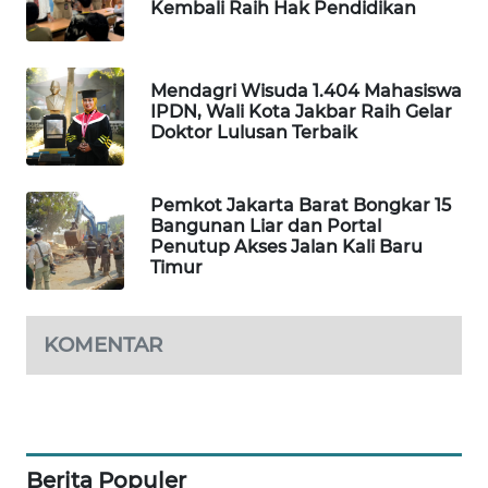
Kembali Raih Hak Pendidikan
SIBARAGAS
NEWS
Mendagri Wisuda 1.404 Mahasiswa
IPDN, Wali Kota Jakbar Raih Gelar
METRO
Doktor Lulusan Terbaik
SIANTAR
NEWS
Pemkot Jakarta Barat Bongkar 15
Bangunan Liar dan Portal
METRO
Penutup Akses Jalan Kali Baru
MEDAN
Timur
NEWS
METRO
KOMENTAR
JAKARTA
NEWS
KRT
NEWS
Berita Populer