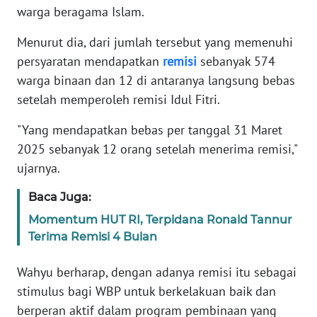
warga beragama Islam.
WN
Menurut dia, dari jumlah tersebut yang memenuhi
SERAMBI
persyaratan mendapatkan
remisi
sebanyak 574
warga binaan dan 12 di antaranya langsung bebas
WN
setelah memperoleh remisi Idul Fitri.
JAMBI
"Yang mendapatkan bebas per tanggal 31 Maret
WN
2025 sebanyak 12 orang setelah menerima remisi,"
SULTRA
ujarnya.
WN
Baca Juga:
NTB
Momentum HUT RI, Terpidana Ronald Tannur
Terima Remisi 4 Bulan
WN
SULTENG
Wahyu berharap, dengan adanya remisi itu sebagai
stimulus bagi WBP untuk berkelakuan baik dan
WN
berperan aktif dalam program pembinaan yang
SULBAR