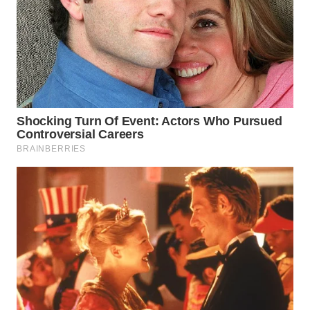
WAHANA
LISTRIK
WAHANA
TRAVEL
WAHANA
TV
WAHANANEWS
ID
WAHANANEWS
CO ID
WAHANANEWS
NET