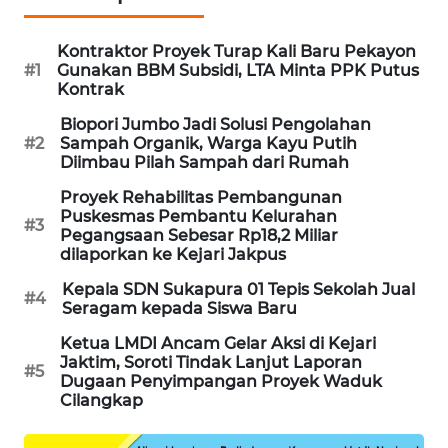
KARING
Kontraktor Proyek Turap Kali Baru Pekayon
NEWS
#1
Gunakan BBM Subsidi, LTA Minta PPK Putus
Kontrak
JURNAL
Biopori Jumbo Jadi Solusi Pengolahan
MARITIM
#2
Sampah Organik, Warga Kayu Putih
Diimbau Pilah Sampah dari Rumah
HUMBANG
Proyek Rehabilitas Pembangunan
NEWS
Puskesmas Pembantu Kelurahan
#3
Pegangsaan Sebesar Rp18,2 Miliar
GARONGGANG
dilaporkan ke Kejari Jakpus
NEWS
Kepala SDN Sukapura 01 Tepis Sekolah Jual
#4
Seragam kepada Siswa Baru
FISUELRI
Ketua LMDI Ancam Gelar Aksi di Kejari
ID
Jaktim, Soroti Tindak Lanjut Laporan
#5
Dugaan Penyimpangan Proyek Waduk
Cilangkap
ENERGI
NEWS