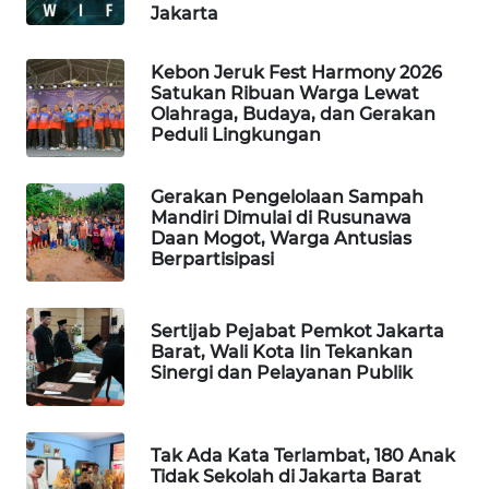
Jakarta
PORTAL
KONSUMEN
Kebon Jeruk Fest Harmony 2026
Satukan Ribuan Warga Lewat
Olahraga, Budaya, dan Gerakan
FORWAMKI
Peduli Lingkungan
ALPERKLINAS
Gerakan Pengelolaan Sampah
Mandiri Dimulai di Rusunawa
Daan Mogot, Warga Antusias
FORJASIDA
Berpartisipasi
TAMBANG
NEWS
Sertijab Pejabat Pemkot Jakarta
Barat, Wali Kota Iin Tekankan
Sinergi dan Pelayanan Publik
SITUNGIR
NEWS
Tak Ada Kata Terlambat, 180 Anak
SIDIKALANG
Tidak Sekolah di Jakarta Barat
NEWS