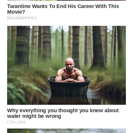
WN
NATUNA
WN
BINTAN
WN
MANDALIKA
WN
LIKUPANG
WN
LABUANBAJO
WN
BORNEO