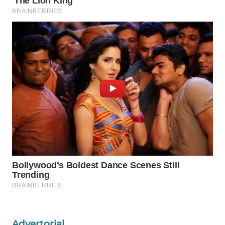
WAHANA
DESA
WISATA
LAPAK
WAHANA
Wahana
Network
KONSUMEN
LISTRIK
MASYARAKAT
KELISTRIKAN
WALINKI
Advertorial
ID