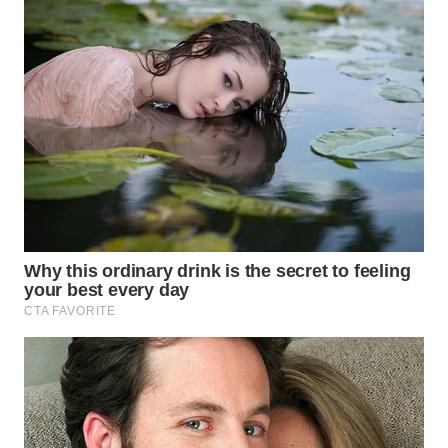
Wahana
Media
Group
WAHANA
NEWS
WAHANA
TANI
WAHANA
ADVOKAT
WAHANA
INFRASTRUKTUR
WAHANA
KONSUMEN