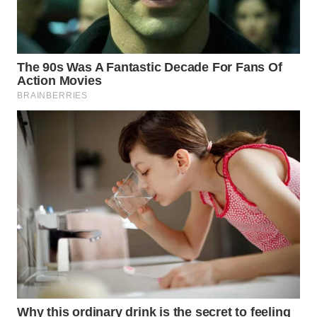
WN
TAPANULI
TENGAH
WN DELI
SERDANG
WN
TEBING
TINGGI
WN
PAKPAK
WN
KARAWANG
WN