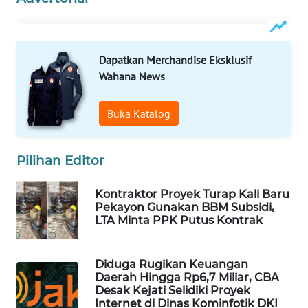
MAWAKA
ID
Dapatkan Merchandise Eksklusif
Wahana News
MARTABAT
NET
Buka Katalog
PLN
WATCH
Pilihan Editor
MKLI
Kontraktor Proyek Turap Kali Baru
Pekayon Gunakan BBM Subsidi,
LTA Minta PPK Putus Kontrak
LPKKI
LKKI
Diduga Rugikan Keuangan
Daerah Hingga Rp6,7 Miliar, CBA
Desak Kejati Selidiki Proyek
KOPEKLIN
Internet di Dinas Kominfotik DKI