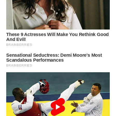
WN
INDRAMAYU
WN
KUNINGAN
WN
MAJALENGKA
WN
SUBANG
WN
SUKABUMI
WN
PURWAKARTA