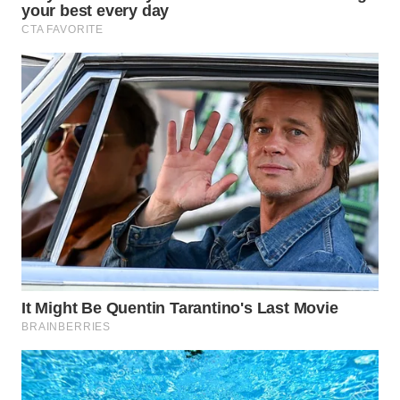
BEKASI
WN
BOGOR
WN
DEPOK
WN
TAPANULI
UTARA
WN
SAMOSIR
WN
PADANG
LAWAS