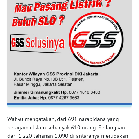
WN
BANTEN
WN
NTT
WN
KEPRI
WN
PAPUA
WN
PAPUA
BARAT
Wahyu mengatakan, dari 691 narapidana yang
beragama Islam sebanyak 610 orang. Sedangkan
WN
dari 1.220 tahanan 1.090 di antaranya merupakan
RIAU