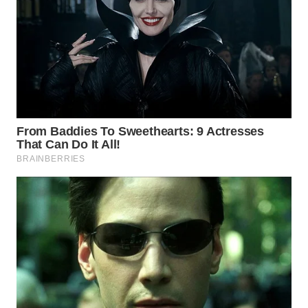
WN
TAPANULI
SELATAN
WN
TANJUNG
LESUNG
WN
KARO
WN
SIMALUNGUN
WN
LABUHANBATU