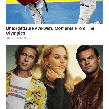
WN
PRIANGAN
TIMUR
WN
SEMARANG
WN
SOLO
WN
BOROBUDUR
WN
MADURA
WN
SURABAYA