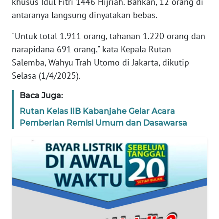
khusus Idul Fitri 1446 Hijriah. Bahkan, 12 orang di
REDAKSI
antaranya langsung dinyatakan bebas.
KARIR
"Untuk total 1.911 orang, tahanan 1.220 orang dan
narapidana 691 orang," kata Kepala Rutan
DISCLAIMER
Salemba, Wahyu Trah Utomo di Jakarta, dikutip
Selasa (1/4/2025).
Wahana
News
Baca Juga:
Regional
Rutan Kelas IIB Kabanjahe Gelar Acara
Pemberian Remisi Umum dan Dasawarsa
WN
SUMUT
WN
JAKARTA
WN
JABAR