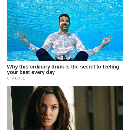
WN
SUMEDANG
WN
CIANJUR
WN
KEPULAUAN
SERIBU
WN
TANGERANG
WN
BINJAI
WN
CIREBON