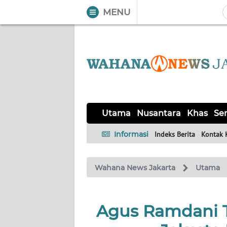
MENU
WAHANA
Tutup
TV
UTAMA
NUSANTARA
Utama
Nusantara
Khas
Ser
KHAS
Informasi
Indeks Berita
Kontak 
SERBA-
Wahana News Jakarta
Utama
SERBI
OPINI
Agus Ramdani T
Informasi