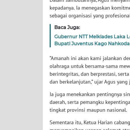
WN
kepadanya. Ia menegaskan komit
BABEL
sebagai organisasi yang profesional,
Baca Juga:
WN
SUMBAR
Gubernur NTT Melkiades Laka L
Bupati Juventus Kago Nahkodai
WN
SUMSEL
“Amanah ini akan kami jalankan de
olahraga untuk bersama-sama mewuj
WN
berintegritas, dan berprestasi, se
BENGKULU
dan berkelanjutan,” ujar Agus yang 
WN
Ia juga menekankan pentingnya sin
LAMPUNG
daerah, serta pemangku kepentingan
tingkat provinsi maupun nasional.
WN
JATENG
Sementara itu, Ketua Harian cabang 