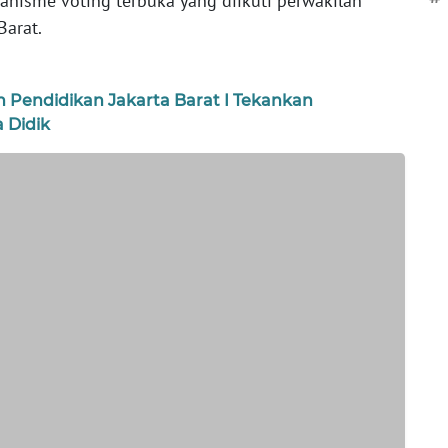
anisme voting terbuka yang diikuti perwakilan
Barat.
 Pendidikan Jakarta Barat I Tekankan
 Didik