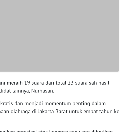
i meraih 19 suara dari total 23 suara sah hasil
didat lainnya, Nurhasan.
okratis dan menjadi momentum penting dalam
an olahraga di Jakarta Barat untuk empat tahun ke
ikan apresiasi atas kepercayaan yang diberikan