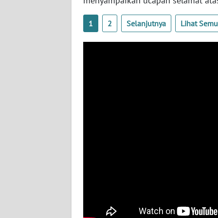
menyampaikan ucapan selamat atas
WN
NUSANTARA
1
2
Selanjutnya
Lihat Sem
WN
JOGJA
WN
JATIM
WN
BALI
WN
KALBAR
WN
KALTENG