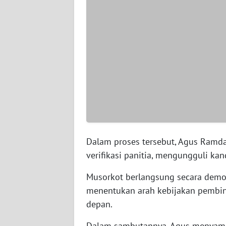
WN
SERAMBI
WN
JAMBI
WN
SULTRA
WN
NTB
Dalam proses tersebut, Agus Ramdan
verifikasi panitia, mengungguli kan
WN
SULTENG
Musorkot berlangsung secara dem
menentukan arah kebijakan pembina
WN
depan.
SULBAR
Dalam sambutannya, Agus menyampa