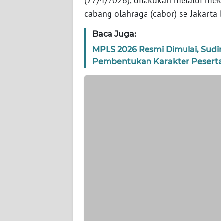
(27/4/2026), dilakukan melalui mek
WN
cabang olahraga (cabor) se-Jakarta 
BANTEN
Baca Juga:
WN
MPLS 2026 Resmi Dimulai, Sudin
NTT
Pembentukan Karakter Peserta
WN
KEPRI
WN
PAPUA
WN
PAPUA
BARAT
WN
RIAU