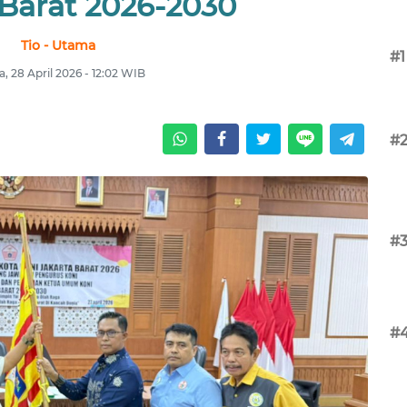
 Barat 2026-2030
Tio - Utama
#1
a, 28 April 2026 - 12:02 WIB
#
#
#