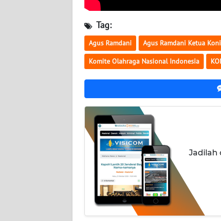
WN
KALTARA
Tag:
WN
Agus Ramdani
Agus Ramdani Ketua Koni
KALSEL
Komite Olahraga Nasional Indonesia
KO
WN
KALTIM
WN
SULSEL
WN
Jadilah
GORONTALO
WN
SULUT