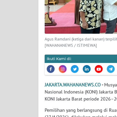
KARIR
DISCLAIMER
Wahana
Agus Ramdani (ketiga dari kanan) terpil
News
[WAHANANEWS / ISTIMEWA]
Regional
Ikuti Kami di:
WN
SUMUT
WN
JAKARTA.WAHANANEWS.CO
-
Musya
JAKARTA
Nasional Indonesia (KONI) Jakarta
KONI Jakarta Barat periode 2026–2
WN
JABAR
Pemilihan yang berlangsung di Ruang