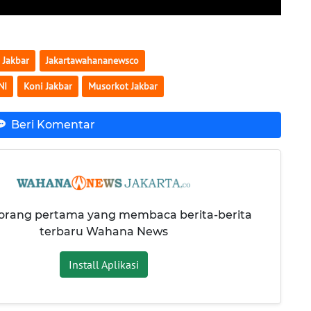
 Jakbar
Jakartawahananewsco
NI
Koni Jakbar
Musorkot Jakbar
Beri Komentar
 orang pertama yang membaca berita-berita
terbaru Wahana News
Install Aplikasi