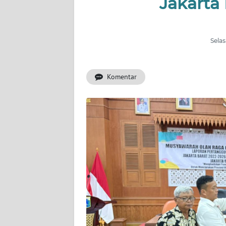
Jakarta
INDEKS
BERITA
Selas
KONTAK
KAMI
Komentar
INFO
IKLAN
TENTANG
KAMI
PEDOMAN
MEDIA
SIBER
REDAKSI