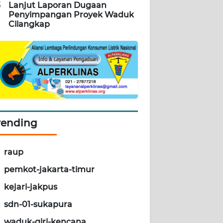
5
Lanjut Laporan Dugaan
Penyimpangan Proyek Waduk
Cilangkap
rending
raup
pemkot-jakarta-timur
kejari-jakpus
sdn-01-sukapura
waduk-giri-kencana