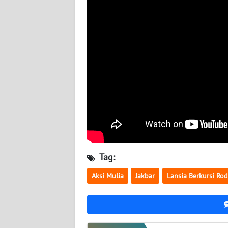
WN
NUSANTARA
WN
JOGJA
WN
JATIM
WN
BALI
Tag:
WN
KALBAR
Aksi Mulia
Jakbar
Lansia Berkursi Ro
WN
KALTENG