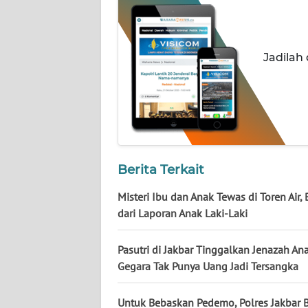
WN
KALTARA
Jadilah
WN
KALSEL
WN
KALTIM
WN
Berita Terkait
SULSEL
Misteri Ibu dan Anak Tewas di Toren Air,
dari Laporan Anak Laki-Laki
WN
GORONTALO
Pasutri di Jakbar Tinggalkan Jenazah An
WN
Gegara Tak Punya Uang Jadi Tersangka
SULUT
Untuk Bebaskan Pedemo, Polres Jakbar 