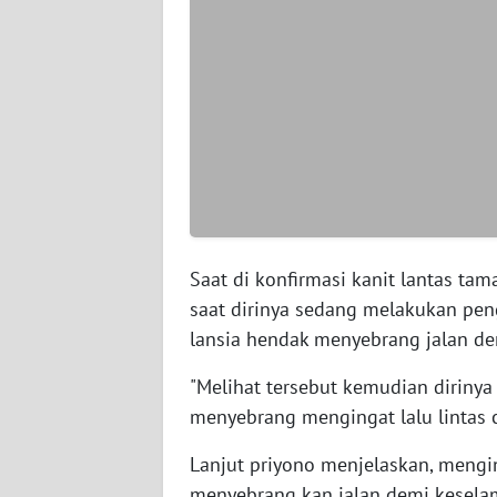
WN
SERAMBI
WN
JAMBI
WN
SULTRA
WN
Saat di konfirmasi kanit lantas ta
NTB
saat dirinya sedang melakukan peng
lansia hendak menyebrang jalan d
WN
SULTENG
"Melihat tersebut kemudian dirin
menyebrang mengingat lalu lintas c
WN
Lanjut priyono menjelaskan, mengi
SULBAR
menyebrang kan jalan demi keselam