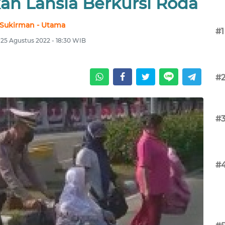
an Lansia Berkursi Roda
Sukirman - Utama
#1
 25 Agustus 2022 - 18:30 WIB
#
#
#