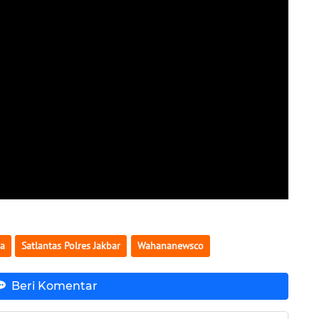
da
Satlantas Polres Jakbar
Wahananewsco
Beri Komentar