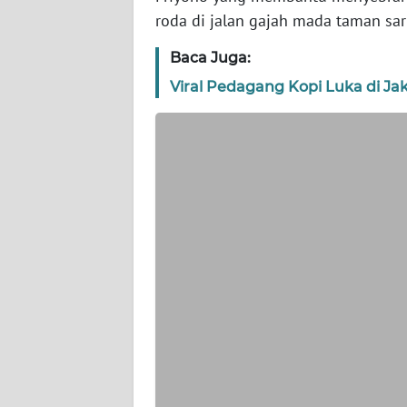
WN
roda di jalan gajah mada taman sari
BANTEN
Baca Juga:
WN
Viral Pedagang Kopi Luka di Jak
NTT
WN
KEPRI
WN
PAPUA
WN
PAPUA
BARAT
WN
RIAU