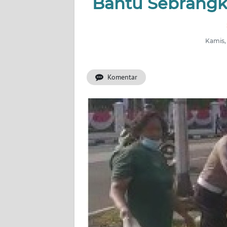
Bantu Sebrangk
INDEKS
BERITA
Kamis,
KONTAK
KAMI
Komentar
INFO
IKLAN
TENTANG
KAMI
PEDOMAN
MEDIA
SIBER
REDAKSI