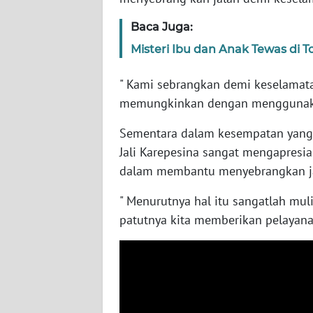
WN
Baca Juga:
BABEL
Misteri Ibu dan Anak Tewas di T
WN
SUMBAR
" Kami sebrangkan demi keselamata
memungkinkan dengan menggunakan 
WN
Sementara dalam kesempatan yang 
SUMSEL
Jali Karepesina sangat mengapresia
dalam membantu menyebrangkan jal
WN
BENGKULU
" Menurutnya hal itu sangatlah mul
patutnya kita memberikan pelayana
WN
LAMPUNG
WN
JATENG