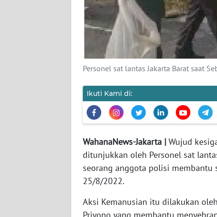
KARIR
DISCLAIMER
Personel sat lantas Jakarta Barat saat S
Wahana
News
Regional
Ikuti Kami di:
WN
SUMUT
WahanaNews-Jakarta |
Wujud kesigap
WN
ditunjukkan oleh Personel sat lant
JAKARTA
seorang anggota polisi membantu s
25/8/2022.
WN
JABAR
Aksi Kemanusian itu dilakukan oleh
Priyono yang membantu menyebrang