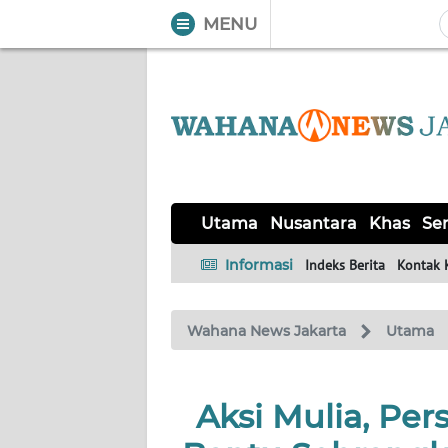
MENU
WAHANA
Tutup
TV
UTAMA
NUSANTARA
Utama
Nusantara
Khas
Ser
KHAS
Informasi
Indeks Berita
Kontak 
SERBA-
Wahana News Jakarta
Utama
SERBI
OPINI
Aksi Mulia, Per
Informasi