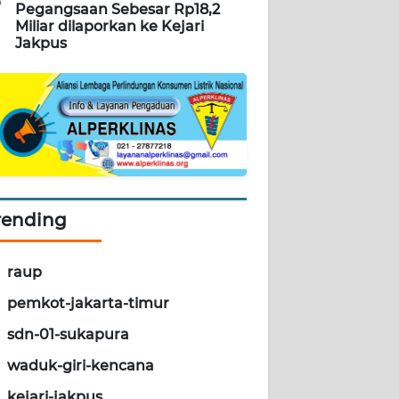
5
Pegangsaan Sebesar Rp18,2
Miliar dilaporkan ke Kejari
Jakpus
rending
raup
pemkot-jakarta-timur
sdn-01-sukapura
waduk-giri-kencana
kejari-jakpus