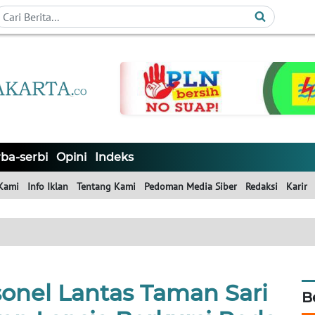
ba-serbi
Opini
Indeks
Kami
Info Iklan
Tentang Kami
Pedoman Media Siber
Redaksi
Karir
sonel Lantas Taman Sari
B