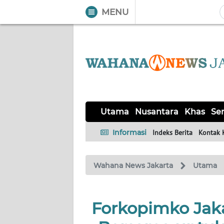
MENU
WAHANA
Tutup
TV
UTAMA
NUSANTARA
Utama
Nusantara
Khas
Ser
KHAS
Informasi
Indeks Berita
Kontak 
SERBA-
Wahana News Jakarta
Utama
SERBI
OPINI
Forkopimko Jak
Informasi