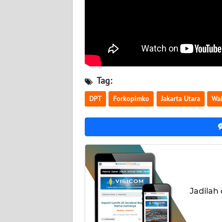
WN
KALTARA
WN
KALSEL
Tag:
WN
KALTIM
DPT
Forkopimko
Jakarta Utara
Wa
WN
SULSEL
WN
GORONTALO
WN
Jadilah
SULUT