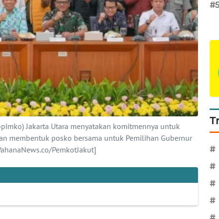
#
T
opimko) Jakarta Utara menyatakan komitmennya untuk
gan membentuk posko bersama untuk Pemilihan Gubernur
#
[WahanaNews.co/PemkotJakut]
#
#
#
#