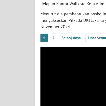
delapan Kantor Walikota Kota Admini
WN
NUSANTARA
Menurut dia pembentukan posko in
menyukseskan Pilkada DKI Jakarta 
WN
November 2024.
JOGJA
1
2
Selanjutnya
Lihat Sem
WN
JATIM
WN
BALI
WN
KALBAR
WN
KALTENG