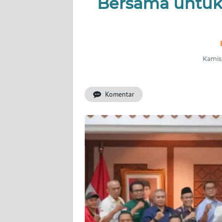
Bersama untuk
INDEKS
BERITA
KONTAK
Kamis,
KAMI
Komentar
INFO
IKLAN
TENTANG
KAMI
PEDOMAN
MEDIA
SIBER
REDAKSI