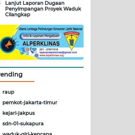
5
Lanjut Laporan Dugaan
Penyimpangan Proyek Waduk
Cilangkap
rending
raup
pemkot-jakarta-timur
kejari-jakpus
sdn-01-sukapura
waduk-giri-kencana