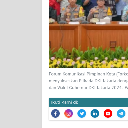
KARIR
DISCLAIMER
Wahana
News
Regional
WN
SUMUT
Forum Komunikasi Pimpinan Kota (Fork
menyukseskan Pilkada DKI Jakarta den
dan Wakil Gubernur DKI Jakarta 2024. 
WN
JAKARTA
Ikuti Kami di:
WN
JABAR