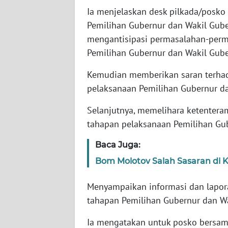
Ia menjelaskan desk pilkada/posk
WN
BABEL
Pemilihan Gubernur dan Wakil Guber
mengantisipasi permasalahan-perm
WN
Pemilihan Gubernur dan Wakil Guber
SUMBAR
Kemudian memberikan saran terha
WN
pelaksanaan Pemilihan Gubernur dan
SUMSEL
Selanjutnya, memelihara ketentera
tahapan pelaksanaan Pemilihan Gub
WN
BENGKULU
Baca Juga:
Bom Molotov Salah Sasaran di K
WN
LAMPUNG
Menyampaikan informasi dan lapora
tahapan Pemilihan Gubernur dan Wak
WN
JATENG
Ia mengatakan untuk posko bersama 