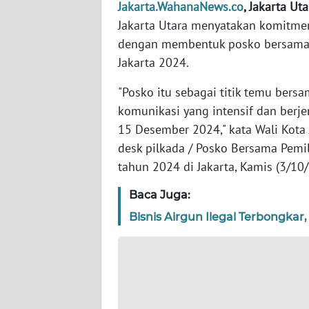
Jakarta.WahanaNews.co
, Jakarta Uta
WN
BANTEN
Jakarta Utara menyatakan komitme
dengan membentuk posko bersama 
WN
Jakarta 2024.
NTT
"Posko itu sebagai titik temu bers
WN
komunikasi yang intensif dan berje
KEPRI
15 Desember 2024," kata Wali Kota 
desk pilkada / Posko Bersama Pemi
WN
tahun 2024 di Jakarta, Kamis (3/10
PAPUA
Baca Juga:
WN
Bisnis Airgun Ilegal Terbongkar
PAPUA
BARAT
WN
RIAU