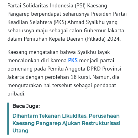
REDAKSI
Partai Solidaritas Indonesia (PSI) Kaesang
Pangarep berpendapat seharusnya Presiden Partai
KARIR
Keadilan Sejahtera (PKS) Ahmad Syaikhu yang
seharusnya maju sebagai calon Gubernur Jakarta
DISCLAIMER
dalam Pemilihan Kepala Daerah (Pilkada) 2024.
Kaesang mengatakan bahwa Syaikhu layak
Wahana
News
mencalonkan diri karena
PKS
menjadi partai
Regional
pemenang pada Pemilu Anggota DPRD Provinsi
Jakarta dengan perolehan 18 kursi. Namun, dia
WN
mengutarakan hal tersebut sebagai pendapat
SUMUT
pribadi.
WN
Baca Juga:
JAKARTA
Dihantam Tekanan Likuiditas, Perusahaan
Kaesang Pangarep Ajukan Restrukturisasi
WN
Utang
JABAR