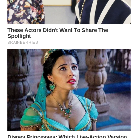
WAHANA
SPORT
WAHANA
UMKM
WAHANA
SELEB
WAHANA
PERSONA
WAHANA
OTOMOTIF
WAHANA
HEALTH