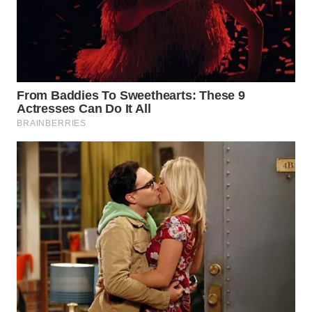
WN
PRIANGAN
TIMUR
WN
SEMARANG
WN
SOLO
WN
BOROBUDUR
WN
MADURA
WN
SURABAYA