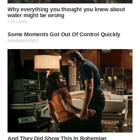
WN
TAPANULI
TENGAH
WN DELI
SERDANG
WN
TEBING
TINGGI
WN
PAKPAK
WN
KARAWANG
WN