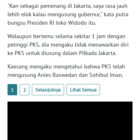
"Kan sebagai pemenang di Jakarta, saya rasa jauh
lebih elok kalau mengusung gubernur," kata putra
WN
BABEL
bungsu Presiden RI Joko Widodo itu.
Walaupun bertemu selama sekitar 1 jam dengan
WN
petinggi PKS, dia mengaku tidak menawarkan diri
SUMBAR
ke PKS untuk diusung dalam Pilkada Jakarta.
WN
Kaesang mengaku mengetahui bahwa PKS telah
SUMSEL
mengusung Anies Baswedan dan Sohibul Iman.
WN
1
2
Selanjutnya
Lihat Semua
BENGKULU
WN
LAMPUNG
WN
JATENG