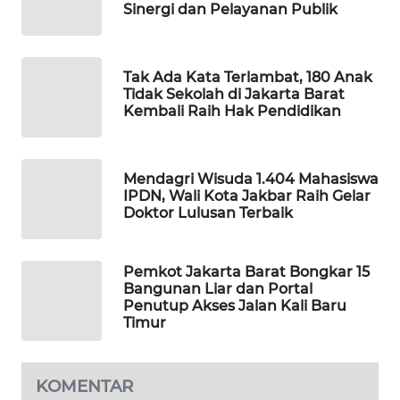
Sinergi dan Pelayanan Publik
PORTAL
KONSUMEN
Tak Ada Kata Terlambat, 180 Anak
Tidak Sekolah di Jakarta Barat
FORWAMKI
Kembali Raih Hak Pendidikan
ALPERKLINAS
Mendagri Wisuda 1.404 Mahasiswa
FORJASIDA
IPDN, Wali Kota Jakbar Raih Gelar
Doktor Lulusan Terbaik
TAMBANG
NEWS
Pemkot Jakarta Barat Bongkar 15
Bangunan Liar dan Portal
Penutup Akses Jalan Kali Baru
SITUNGIR
Timur
NEWS
SIDIKALANG
KOMENTAR
NEWS