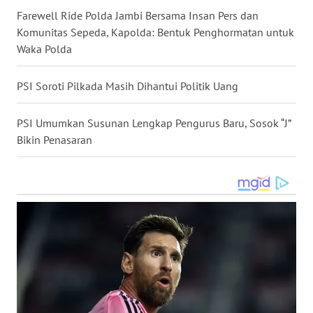
Farewell Ride Polda Jambi Bersama Insan Pers dan
WN
Komunitas Sepeda, Kapolda: Bentuk Penghormatan untuk
MALUKU
Waka Polda
WN
PSI Soroti Pilkada Masih Dihantui Politik Uang
MALUT
PSI Umumkan Susunan Lengkap Pengurus Baru, Sosok “J”
WN
Bikin Penasaran
DAIRI
WN
DANAU
TOBA
WN
NIAS
WN
LANGKAT