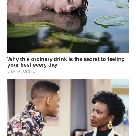
WAHANA
LISTRIK
WAHANA
TRAVEL
WAHANA
TV
WAHANANEWS
ID
WAHANANEWS
CO ID
WAHANANEWS
NET