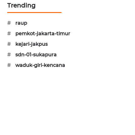
Trending
CILEUNGSI
NEWS
#
raup
BERKAT
#
pemkot-jakarta-timur
NEWS
#
kejari-jakpus
BERAMPU
#
sdn-01-sukapura
NEWS
#
waduk-giri-kencana
ANUGERAH
NEWS
AKHLAK
ID
PERAPKI
NEWS