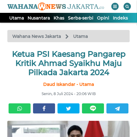
Utama
Nusantara
Khas
Serba-serbi
Opini
Indeks
WAHANA
Tutup
TV
Wahana News Jakarta
Utama
UTAMA
Ketua PSI Kaesang Pangarep
Kritik Ahmad Syaikhu Maju
NUSANTARA
Pilkada Jakarta 2024
Daud Iskandar - Utama
KHAS
Senin, 8 Juli 2024 - 20:06 WIB
SERBA-
SERBI
OPINI