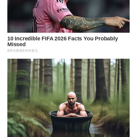
WN
TAPANULI
SELATAN
WN
TANJUNG
LESUNG
WN
KARO
WN
SIMALUNGUN
WN
LABUHANBATU