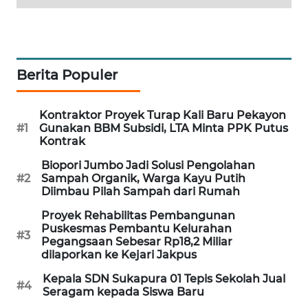
SIBARAGAS
NEWS
Berita Populer
METRO
SIANTAR
NEWS
Kontraktor Proyek Turap Kali Baru Pekayon
#1
Gunakan BBM Subsidi, LTA Minta PPK Putus
Kontrak
METRO
MEDAN
Biopori Jumbo Jadi Solusi Pengolahan
NEWS
#2
Sampah Organik, Warga Kayu Putih
Diimbau Pilah Sampah dari Rumah
METRO
Proyek Rehabilitas Pembangunan
JAKARTA
Puskesmas Pembantu Kelurahan
#3
NEWS
Pegangsaan Sebesar Rp18,2 Miliar
dilaporkan ke Kejari Jakpus
KRT
Kepala SDN Sukapura 01 Tepis Sekolah Jual
#4
Seragam kepada Siswa Baru
NEWS