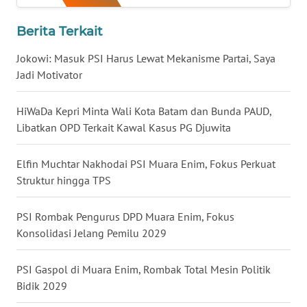
WN
Berita Terkait
KALTARA
Jokowi: Masuk PSI Harus Lewat Mekanisme Partai, Saya
Jadi Motivator
WN
KALSEL
HiWaDa Kepri Minta Wali Kota Batam dan Bunda PAUD,
Libatkan OPD Terkait Kawal Kasus PG Djuwita
WN
KALTIM
Elfin Muchtar Nakhodai PSI Muara Enim, Fokus Perkuat
WN
Struktur hingga TPS
SULSEL
PSI Rombak Pengurus DPD Muara Enim, Fokus
WN
Konsolidasi Jelang Pemilu 2029
GORONTALO
PSI Gaspol di Muara Enim, Rombak Total Mesin Politik
WN
Bidik 2029
SULUT