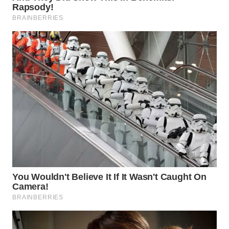
BEKASI
WN
BOGOR
WN
DEPOK
WN
TAPANULI
UTARA
WN
SAMOSIR
WN
PADANG
LAWAS