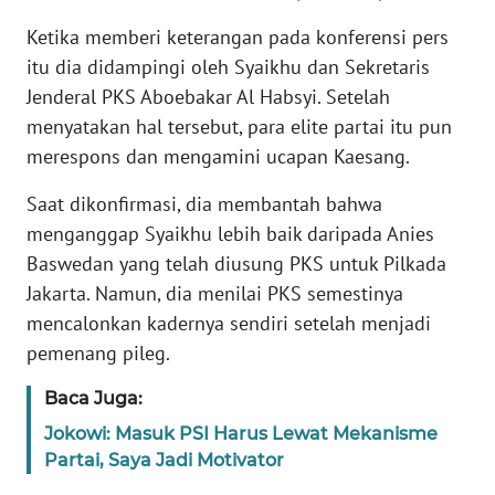
Ketika memberi keterangan pada konferensi pers
WN
itu dia didampingi oleh Syaikhu dan Sekretaris
SERAMBI
Jenderal PKS Aboebakar Al Habsyi. Setelah
menyatakan hal tersebut, para elite partai itu pun
WN
merespons dan mengamini ucapan Kaesang.
JAMBI
Saat dikonfirmasi, dia membantah bahwa
WN
menganggap Syaikhu lebih baik daripada Anies
SULTRA
Baswedan yang telah diusung PKS untuk Pilkada
Jakarta. Namun, dia menilai PKS semestinya
WN
mencalonkan kadernya sendiri setelah menjadi
NTB
pemenang pileg.
WN
Baca Juga:
SULTENG
Jokowi: Masuk PSI Harus Lewat Mekanisme
Partai, Saya Jadi Motivator
WN
SULBAR