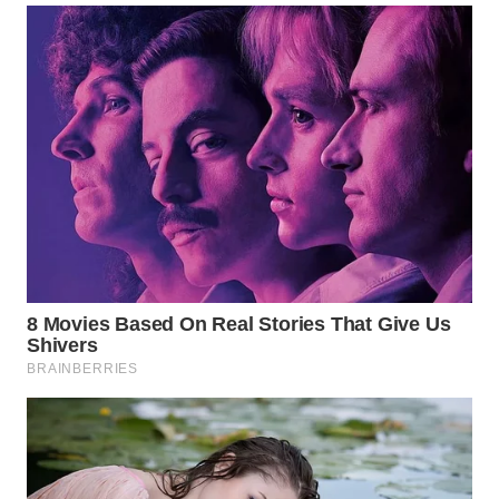
Wahana
Media
Group
WAHANA
NEWS
WAHANA
TANI
WAHANA
ADVOKAT
WAHANA
INFRASTRUKTUR
WAHANA
KONSUMEN