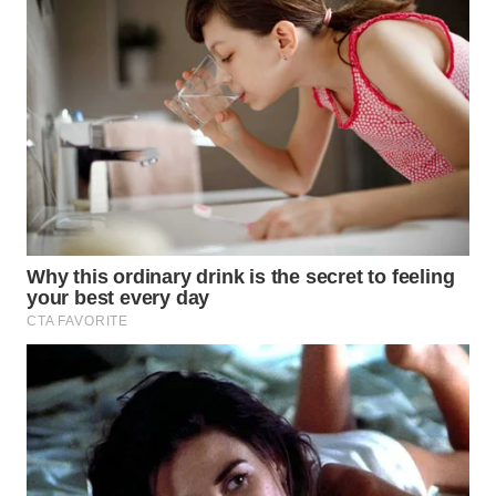
WN
SUMEDANG
WN
CIANJUR
WN
KEPULAUAN
SERIBU
WN
TANGERANG
WN
BINJAI
WN
CIREBON