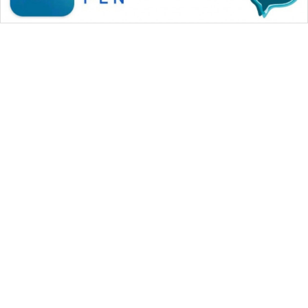
WAHANA MEDIA GROUP
|
|
|
WAHANA NEWS co
WAHANA TANI
WAHANA ADVOKAT
|
|
WAHANA INFRASTRUKTUR
WAHANA KONSUMEN
|
|
|
WAHANA LISTRIK
WAHANA TRAVEL
WAHANA TV
|
|
|
WAHANANEWS id
WAHANANEWS CO ID
WAHANANEWS NET
|
|
|
WAHANA SPORT ID
Wahana UMKM
Wahana Seleb
|
|
|
Wahana Persona
Wahana Otomotif
Wahana Health
|
Wahana Desa Wisata
Lapak Wahana