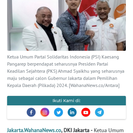
Informasi
INDEKS
BERITA
KONTAK
KAMI
Ketua Umum Partai Solidaritas Indonesia (PSI) Kaesang
Pangarep berpendapat seharusnya Presiden Partai
INFO
IKLAN
Keadilan Sejahtera (PKS) Ahmad Syaikhu yang seharusnya
maju sebagai calon Gubernur Jakarta dalam Pemilihan
Kepala Daerah (Pilkada) 2024. [WahanaNews.co/Antara]
TENTANG
KAMI
Ikuti Kami di:
PEDOMAN
MEDIA
SIBER
Jakarta.WahanaNews.co
, DKI Jakarta -
Ketua Umum