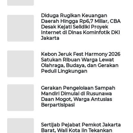
MAWAKA
Diduga Rugikan Keuangan
Daerah Hingga Rp6,7 Miliar, CBA
ID
Desak Kejati Selidiki Proyek
Internet di Dinas Kominfotik DKI
MARTABAT
Jakarta
NET
Kebon Jeruk Fest Harmony 2026
PLN
Satukan Ribuan Warga Lewat
Olahraga, Budaya, dan Gerakan
WATCH
Peduli Lingkungan
MKLI
Gerakan Pengelolaan Sampah
Mandiri Dimulai di Rusunawa
LPKKI
Daan Mogot, Warga Antusias
Berpartisipasi
LKKI
Sertijab Pejabat Pemkot Jakarta
KOPEKLIN
Barat, Wali Kota Iin Tekankan