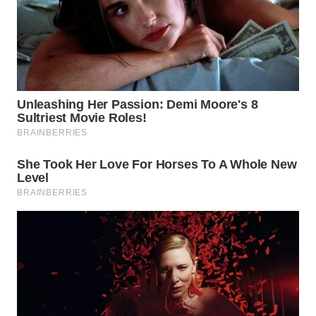
WN
INDRAMAYU
WN
KUNINGAN
WN
MAJALENGKA
WN
SUBANG
WN
SUKABUMI
WN
PURWAKARTA