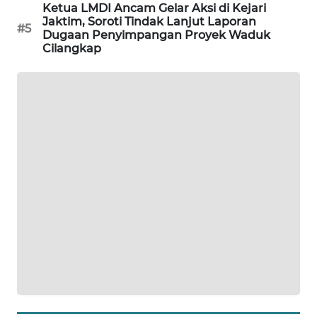
Ketua LMDI Ancam Gelar Aksi di Kejari
KARING
Jaktim, Soroti Tindak Lanjut Laporan
#5
Dugaan Penyimpangan Proyek Waduk
NEWS
Cilangkap
JURNAL
MARITIM
HUMBANG
NEWS
GARONGGANG
NEWS
FISUELRI
ID
ENERGI
NEWS