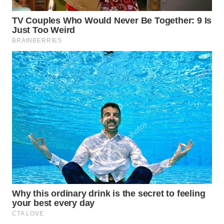
WN
NATUNA
WN
BINTAN
WN
MANDALIKA
WN
LIKUPANG
WN
LABUANBAJO
WN
BORNEO