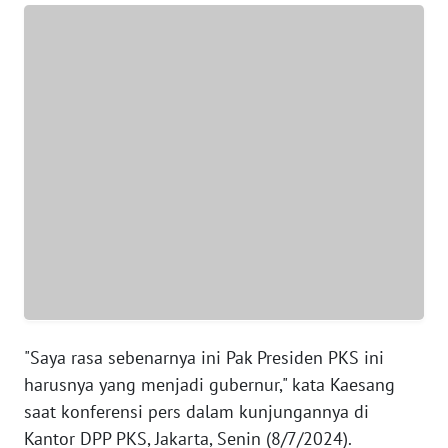
WN
BANTEN
WN
NTT
WN
KEPRI
WN
PAPUA
WN
PAPUA
"Saya rasa sebenarnya ini Pak Presiden PKS ini
BARAT
harusnya yang menjadi gubernur," kata Kaesang
saat konferensi pers dalam kunjungannya di
WN
Kantor DPP PKS, Jakarta, Senin (8/7/2024).
RIAU