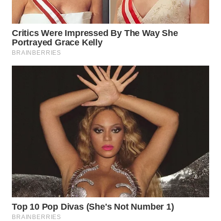
WN
PRIANGAN
TIMUR
WN
SEMARANG
WN
SOLO
WN
BOROBUDUR
WN
MADURA
WN
SURABAYA