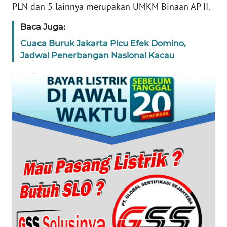
PLN dan 5 lainnya merupakan UMKM Binaan AP II.
WN
Baca Juga:
BANTEN
Cuaca Buruk Jakarta Picu Efek Domino,
WN
Jadwal Penerbangan Nasional Kacau
NTT
WN
KEPRI
WN
PAPUA
WN
PAPUA
BARAT
WN
RIAU