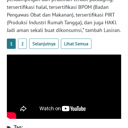
tersertifikasi halal, tersertifikasi BPOM (Badan
WN
Pengawas Obat dan Makanan), tersertifikasi PIRT
KALTARA
(Produksi Industri Rumah Tangga), dan juga HAKI.
Jadi aman sekali buat dikonsumsi,” tambah Lasiran.
WN
KALSEL
1
2
Selanjutnya
Lihat Semua
WN
KALTIM
WN
SULSEL
WN
GORONTALO
WN
SULUT
Tag: