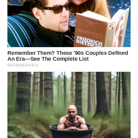
WAHANA
LISTRIK
WAHANA
TRAVEL
WAHANA
TV
WAHANANEWS
ID
WAHANANEWS
CO ID
WAHANANEWS
NET