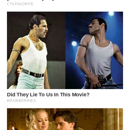
WAHANA
DESA
WISATA
LAPAK
WAHANA
Wahana
Network
KONSUMEN
LISTRIK
MASYARAKAT
KELISTRIKAN
WALINKI
ID