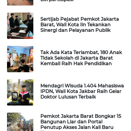
KARING
NEWS
Sertijab Pejabat Pemkot Jakarta
Barat, Wali Kota Iin Tekankan
Sinergi dan Pelayanan Publik
JURNAL
MARITIM
HUMBANG
Tak Ada Kata Terlambat, 180 Anak
Tidak Sekolah di Jakarta Barat
NEWS
Kembali Raih Hak Pendidikan
GARONGGANG
NEWS
Mendagri Wisuda 1.404 Mahasiswa
IPDN, Wali Kota Jakbar Raih Gelar
FISUELRI
Doktor Lulusan Terbaik
ID
Pemkot Jakarta Barat Bongkar 15
ENERGI
Bangunan Liar dan Portal
NEWS
Penutup Akses Jalan Kali Baru