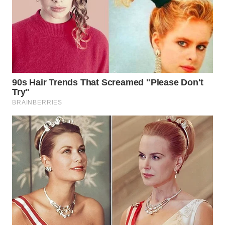
WN
INDRAMAYU
WN
KUNINGAN
WN
MAJALENGKA
WN
SUBANG
WN
SUKABUMI
WN
PURWAKARTA