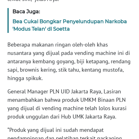
Baca Juga:
WN
NUSANTARA
Bea Cukai Bongkar Penyelundupan Narkoba
'Modus Telan' di Soetta
WN
JOGJA
Beberapa makanan ringan oleh-oleh khas
nusantara yang dijual pada vending machine ini di
WN
antaranya kembang goyang, biji ketapang, rendang
JATIM
sapi, brownis kering, stik tahu, kentang mustofa,
hingga spikuk.
WN
BALI
General Manager PLN UID Jakarta Raya, Lasiran
menambahkan bahwa produk UMKM Binaan PLN
WN
yang dijual di vending machine telah lolos kurasi
KALBAR
produk unggulan dari Hub UMK Jakarta Raya.
WN
“Produk yang dijual ini sudah mendapat
KALTENG
pendampingan dan pelatihan terkait packaging,