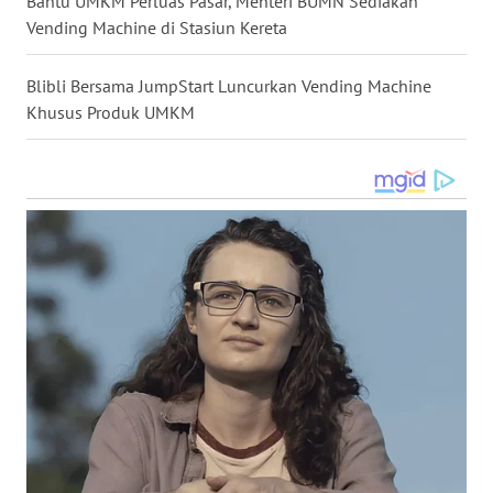
Bantu UMKM Perluas Pasar, Menteri BUMN Sediakan
WN
Vending Machine di Stasiun Kereta
TAPANULI
TENGAH
Blibli Bersama JumpStart Luncurkan Vending Machine
Khusus Produk UMKM
WN DELI
SERDANG
WN
TEBING
TINGGI
WN
PAKPAK
WN
KARAWANG
WN