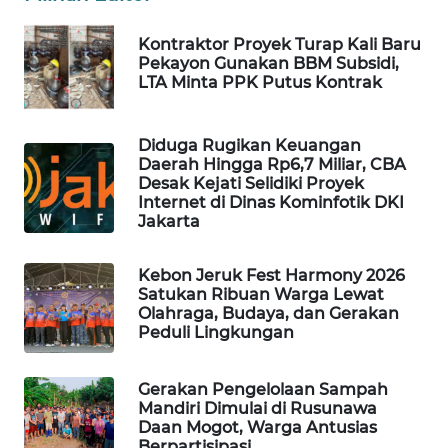
Kontraktor Proyek Turap Kali Baru
SIBARAGAS
Pekayon Gunakan BBM Subsidi,
NEWS
LTA Minta PPK Putus Kontrak
METRO
SIANTAR
Diduga Rugikan Keuangan
NEWS
Daerah Hingga Rp6,7 Miliar, CBA
Desak Kejati Selidiki Proyek
Internet di Dinas Kominfotik DKI
METRO
Jakarta
MEDAN
NEWS
Kebon Jeruk Fest Harmony 2026
Satukan Ribuan Warga Lewat
METRO
Olahraga, Budaya, dan Gerakan
JAKARTA
Peduli Lingkungan
NEWS
Gerakan Pengelolaan Sampah
KRT
Mandiri Dimulai di Rusunawa
NEWS
Daan Mogot, Warga Antusias
Berpartisipasi