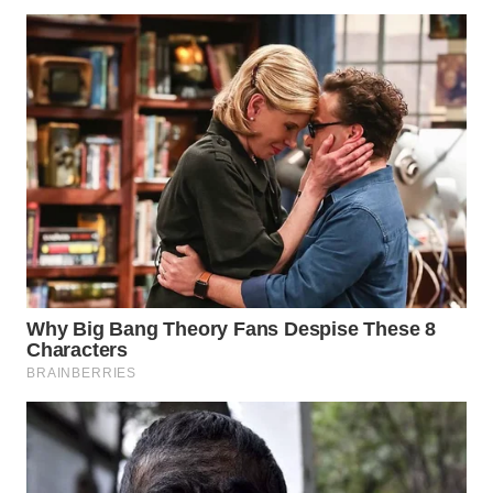
WN
NATUNA
WN
BINTAN
WN
MANDALIKA
WN
LIKUPANG
WN
LABUANBAJO
WN
BORNEO