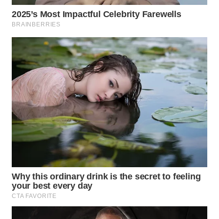
BEKASI
WN
BOGOR
WN
DEPOK
WN
TAPANULI
UTARA
WN
SAMOSIR
WN
PADANG
LAWAS