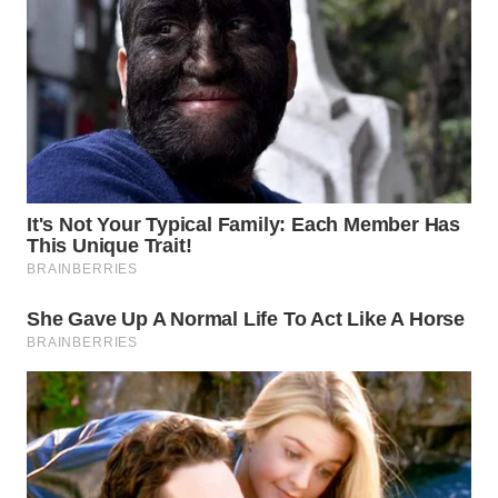
Wahana
Media
Group
WAHANA
NEWS
WAHANA
TANI
WAHANA
ADVOKAT
WAHANA
INFRASTRUKTUR
WAHANA
KONSUMEN