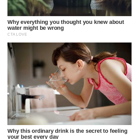
WAHANA
SPORT
WAHANA
UMKM
WAHANA
SELEB
WAHANA
PERSONA
WAHANA
OTOMOTIF
WAHANA
HEALTH