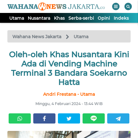
Utama
Nusantara
Khas
Serba-serbi
Opini
Indeks
WAHANA
Tutup
TV
Wahana News Jakarta
Utama
UTAMA
Oleh-oleh Khas Nusantara Kini
Ada di Vending Machine
NUSANTARA
Terminal 3 Bandara Soekarno
Hatta
KHAS
Andri Frestana - Utama
Minggu, 4 Februari 2024 - 13:44 WIB
SERBA-
SERBI
OPINI