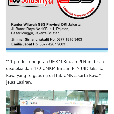
WN
SERAMBI
WN
JAMBI
WN
SULTRA
“11 produk unggulan UMKM Binaan PLN ini telah
diseleksi dari 479 UMKM Binaan PLN UID Jakarta
WN
Raya yang tergabung di Hub UMK Jakarta Raya,”
NTB
jelas Lasiran.
WN
SULTENG
WN
SULBAR