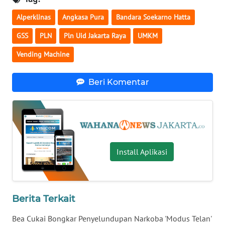
Alperklinas
Angkasa Pura
Bandara Soekarno Hatta
WN
MALUKU
GSS
PLN
Pln Uid Jakarta Raya
UMKM
Vending Machine
WN
MALUT
Beri Komentar
WN
DAIRI
WN
DANAU
TOBA
Install Aplikasi
WN
NIAS
Berita Terkait
WN
Bea Cukai Bongkar Penyelundupan Narkoba 'Modus Telan'
LANGKAT