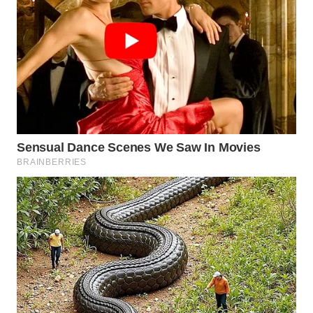
MAWAKA
ID
MARTABAT
NET
PLN
WATCH
MKLI
LPKKI
LKKI
KOPEKLIN