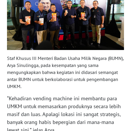
WN
BABEL
WN
SUMBAR
WN
Staf Khusus III Menteri Badan Usaha Milik Negara (BUMN),
SUMSEL
Arya Sinulingga, pada kesempatan yang sama
mengungkapkan bahwa kegiatan ini didasari semangat
WN
antar BUMN untuk berkolaborasi untuk pengembangan
BENGKULU
UMKM.
“Kehadiran vending machine ini membantu para
WN
UMKM untuk memasarkan produknya secara lebih
LAMPUNG
masif dan luas. Apalagi lokasi ini sangat strategis,
banyak orang habis bepergian dari mana-mana
WN
JATENG
lewat sini,” jelas Arya.