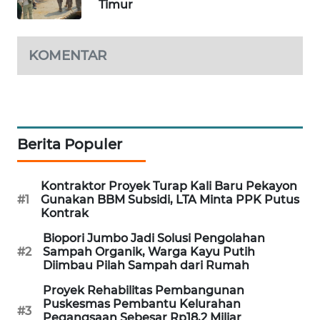
Timur
CILEUNGSI
NEWS
KOMENTAR
BERKAT
NEWS
BERAMPU
NEWS
Berita Populer
ANUGERAH
Kontraktor Proyek Turap Kali Baru Pekayon
NEWS
#1
Gunakan BBM Subsidi, LTA Minta PPK Putus
Kontrak
AKHLAK
Biopori Jumbo Jadi Solusi Pengolahan
ID
#2
Sampah Organik, Warga Kayu Putih
Diimbau Pilah Sampah dari Rumah
PERAPKI
Proyek Rehabilitas Pembangunan
NEWS
Puskesmas Pembantu Kelurahan
#3
Pegangsaan Sebesar Rp18,2 Miliar