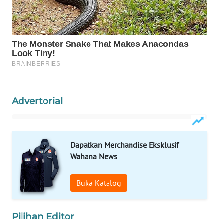
PORTAL
KONSUMEN
FORWAMKI
ALPERKLINAS
Advertorial
FORJASIDA
TAMBANG
NEWS
Dapatkan Merchandise Eksklusif
Wahana News
SITUNGIR
NEWS
Buka Katalog
SIDIKALANG
NEWS
Pilihan Editor