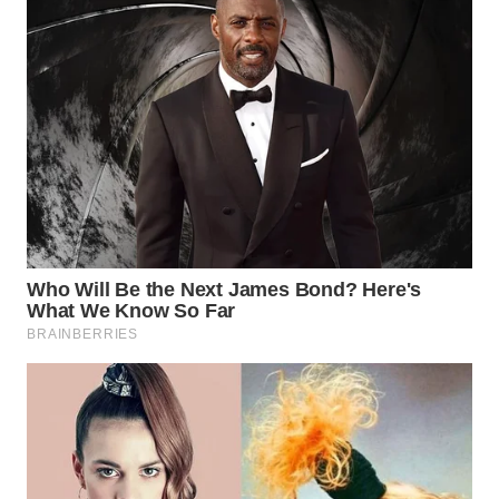
WN
SUMEDANG
WN
CIANJUR
WN
KEPULAUAN
SERIBU
WN
TANGERANG
WN
BINJAI
WN
CIREBON