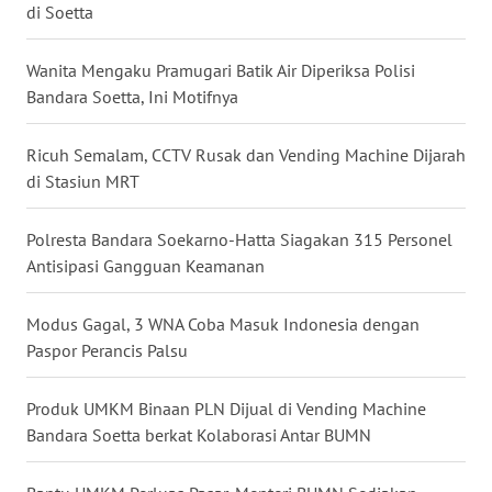
di Soetta
WN
Wanita Mengaku Pramugari Batik Air Diperiksa Polisi
TAPANULI
Bandara Soetta, Ini Motifnya
SELATAN
Ricuh Semalam, CCTV Rusak dan Vending Machine Dijarah
WN
di Stasiun MRT
TANJUNG
LESUNG
Polresta Bandara Soekarno-Hatta Siagakan 315 Personel
Antisipasi Gangguan Keamanan
WN
KARO
Modus Gagal, 3 WNA Coba Masuk Indonesia dengan
WN
Paspor Perancis Palsu
SIMALUNGUN
Produk UMKM Binaan PLN Dijual di Vending Machine
WN
Bandara Soetta berkat Kolaborasi Antar BUMN
LABUHANBATU