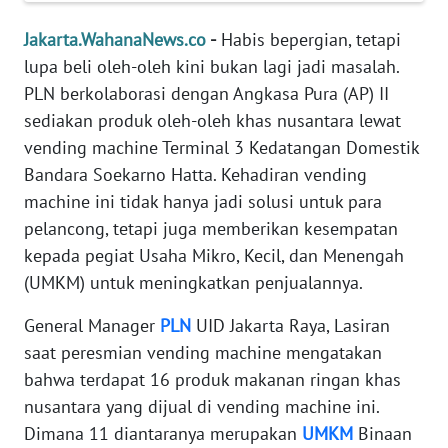
REDAKSI
Jakarta.WahanaNews.co
-
Habis bepergian, tetapi
lupa beli oleh-oleh kini bukan lagi jadi masalah.
KARIR
PLN berkolaborasi dengan Angkasa Pura (AP) II
DISCLAIMER
sediakan produk oleh-oleh khas nusantara lewat
vending machine Terminal 3 Kedatangan Domestik
Wahana
Bandara Soekarno Hatta. Kehadiran vending
News
machine ini tidak hanya jadi solusi untuk para
Regional
pelancong, tetapi juga memberikan kesempatan
kepada pegiat Usaha Mikro, Kecil, dan Menengah
WN
(UMKM) untuk meningkatkan penjualannya.
SUMUT
General Manager
PLN
UID Jakarta Raya, Lasiran
WN
saat peresmian vending machine mengatakan
JAKARTA
bahwa terdapat 16 produk makanan ringan khas
nusantara yang dijual di vending machine ini.
WN
JABAR
Dimana 11 diantaranya merupakan
UMKM
Binaan