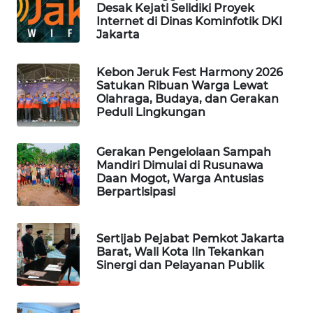
Desak Kejati Selidiki Proyek
Internet di Dinas Kominfotik DKI
WAHANA
Jakarta
DESA
WISATA
Kebon Jeruk Fest Harmony 2026
Satukan Ribuan Warga Lewat
LAPAK
Olahraga, Budaya, dan Gerakan
WAHANA
Peduli Lingkungan
Wahana
Gerakan Pengelolaan Sampah
Network
Mandiri Dimulai di Rusunawa
Daan Mogot, Warga Antusias
Berpartisipasi
KONSUMEN
LISTRIK
Sertijab Pejabat Pemkot Jakarta
MASYARAKAT
Barat, Wali Kota Iin Tekankan
KELISTRIKAN
Sinergi dan Pelayanan Publik
WALINKI
ID