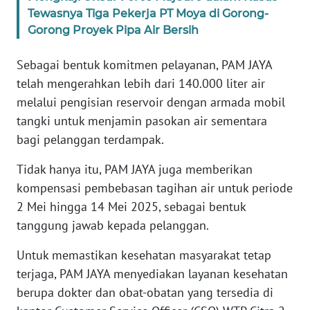
Tewasnya Tiga Pekerja PT Moya di Gorong-
Gorong Proyek Pipa Air Bersih
WN
BABEL
Sebagai bentuk komitmen pelayanan, PAM JAYA
telah mengerahkan lebih dari 140.000 liter air
WN
SUMBAR
melalui pengisian reservoir dengan armada mobil
tangki untuk menjamin pasokan air sementara
WN
bagi pelanggan terdampak.
SUMSEL
Tidak hanya itu, PAM JAYA juga memberikan
kompensasi pembebasan tagihan air untuk periode
WN
BENGKULU
2 Mei hingga 14 Mei 2025, sebagai bentuk
tanggung jawab kepada pelanggan.
WN
LAMPUNG
Untuk memastikan kesehatan masyarakat tetap
terjaga, PAM JAYA menyediakan layanan kesehatan
WN
berupa dokter dan obat-obatan yang tersedia di
JATENG