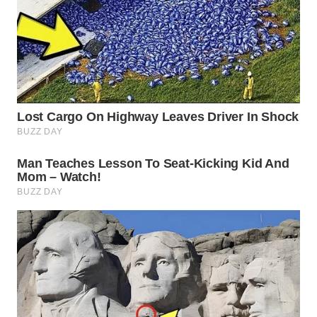
WN
NATUNA
WN
BINTAN
WN
MANDALIKA
WN
LIKUPANG
WN
LABUANBAJO
WN
BORNEO