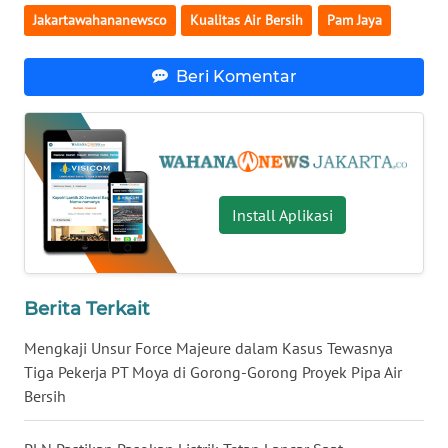
Jakartawahananewsco
Kualitas Air Bersih
Pam Jaya
WN
KALTARA
Beri Komentar
WN
KALSEL
WN
KALTIM
Install Aplikasi
WN
SULSEL
Berita Terkait
WN
Mengkaji Unsur Force Majeure dalam Kasus Tewasnya
GORONTALO
Tiga Pekerja PT Moya di Gorong-Gorong Proyek Pipa Air
Bersih
WN
SULUT