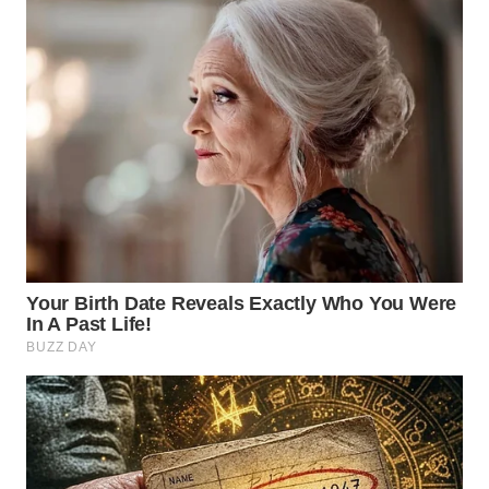
WN
INDRAMAYU
WN
KUNINGAN
WN
MAJALENGKA
WN
SUBANG
WN
SUKABUMI
WN
PURWAKARTA