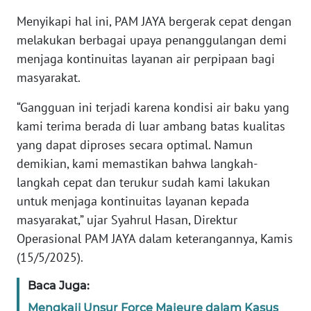
Menyikapi hal ini, PAM JAYA bergerak cepat dengan
WN
melakukan berbagai upaya penanggulangan demi
SERAMBI
menjaga kontinuitas layanan air perpipaan bagi
masyarakat.
WN
JAMBI
“Gangguan ini terjadi karena kondisi air baku yang
kami terima berada di luar ambang batas kualitas
WN
yang dapat diproses secara optimal. Namun
SULTRA
demikian, kami memastikan bahwa langkah-
langkah cepat dan terukur sudah kami lakukan
WN
untuk menjaga kontinuitas layanan kepada
NTB
masyarakat,” ujar Syahrul Hasan, Direktur
Operasional PAM JAYA dalam keterangannya, Kamis
WN
(15/5/2025).
SULTENG
Baca Juga:
WN
SULBAR
Mengkaji Unsur Force Majeure dalam Kasus