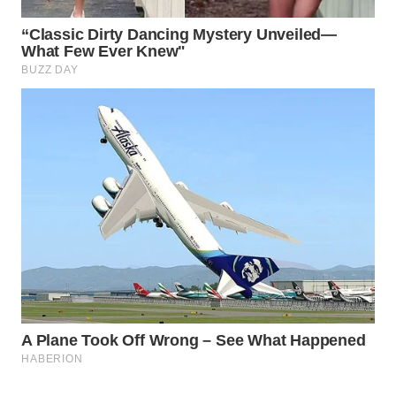
WAHANA
LISTRIK
WAHANA
TRAVEL
WAHANA
TV
WAHANANEWS
ID
WAHANANEWS
CO ID
WAHANANEWS
NET