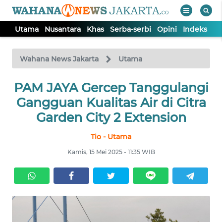
Utama
Nusantara
Khas
Serba-serbi
Opini
Indeks
WAHANA
Tutup
TV
Wahana News Jakarta
Utama
UTAMA
PAM JAYA Gercep Tanggulangi
Gangguan Kualitas Air di Citra
NUSANTARA
Garden City 2 Extension
Tio - Utama
KHAS
Kamis, 15 Mei 2025 - 11:35 WIB
SERBA-
SERBI
OPINI