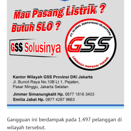
WN
BANTEN
WN
NTT
WN
KEPRI
WN
PAPUA
WN
PAPUA
BARAT
Gangguan ini berdampak pada 1.497 pelanggan di
WN
wilayah tersebut.
RIAU