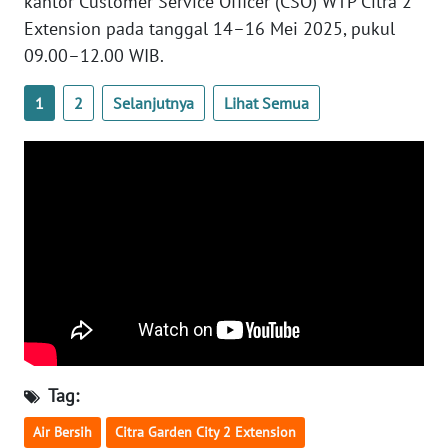
kantor Customer Service Officer (CSO) WTP Citra 2
Extension pada tanggal 14–16 Mei 2025, pukul
WN
09.00–12.00 WIB.
NUSANTARA
1
2
Selanjutnya
Lihat Semua
WN
JOGJA
WN
JATIM
WN
BALI
WN
KALBAR
Tag:
WN
Air Bersih
Citra Garden City 2 Extension
KALTENG