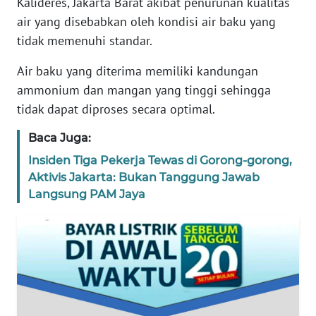
Kalideres, Jakarta Barat akibat penurunan kualitas
REDAKSI
air yang disebabkan oleh kondisi air baku yang
tidak memenuhi standar.
KARIR
Air baku yang diterima memiliki kandungan
DISCLAIMER
ammonium dan mangan yang tinggi sehingga
tidak dapat diproses secara optimal.
Wahana
News
Baca Juga:
Regional
Insiden Tiga Pekerja Tewas di Gorong-gorong,
Aktivis Jakarta: Bukan Tanggung Jawab
WN
Langsung PAM Jaya
SUMUT
WN
JAKARTA
WN
JABAR