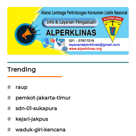
SIBARAGAS
NEWS
METRO
SIANTAR
NEWS
METRO
Trending
MEDAN
NEWS
#
raup
METRO
#
pemkot-jakarta-timur
JAKARTA
NEWS
#
sdn-01-sukapura
#
kejari-jakpus
KRT
NEWS
#
waduk-giri-kencana