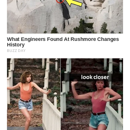
Wahana
Media
Group
WAHANA
NEWS
WAHANA
TANI
WAHANA
ADVOKAT
WAHANA
INFRASTRUKTUR
WAHANA
KONSUMEN