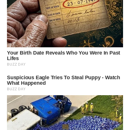
WN
PRIANGAN
TIMUR
WN
SEMARANG
WN
SOLO
WN
BOROBUDUR
WN
MADURA
WN
SURABAYA