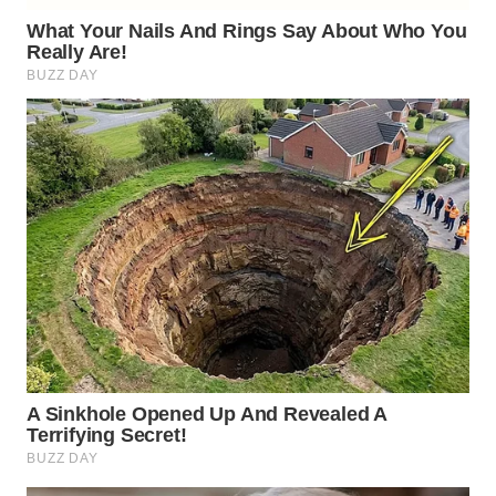
WN
SUMEDANG
WN
CIANJUR
WN
KEPULAUAN
SERIBU
WN
TANGERANG
WN
BINJAI
WN
CIREBON