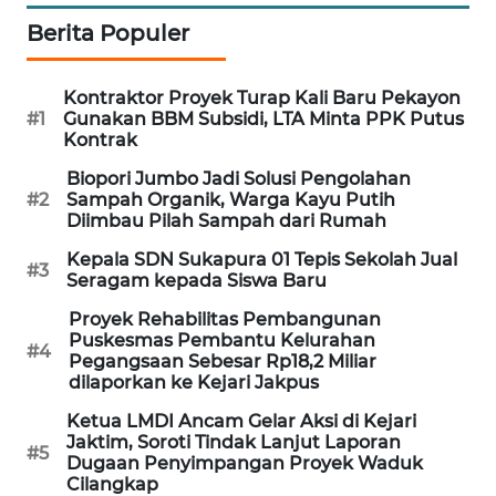
Berita Populer
PORTAL
KONSUMEN
Kontraktor Proyek Turap Kali Baru Pekayon
#1
Gunakan BBM Subsidi, LTA Minta PPK Putus
FORWAMKI
Kontrak
Biopori Jumbo Jadi Solusi Pengolahan
ALPERKLINAS
#2
Sampah Organik, Warga Kayu Putih
Diimbau Pilah Sampah dari Rumah
FORJASIDA
Kepala SDN Sukapura 01 Tepis Sekolah Jual
#3
Seragam kepada Siswa Baru
TAMBANG
Proyek Rehabilitas Pembangunan
NEWS
Puskesmas Pembantu Kelurahan
#4
Pegangsaan Sebesar Rp18,2 Miliar
SITUNGIR
dilaporkan ke Kejari Jakpus
NEWS
Ketua LMDI Ancam Gelar Aksi di Kejari
Jaktim, Soroti Tindak Lanjut Laporan
#5
Dugaan Penyimpangan Proyek Waduk
SIDIKALANG
Cilangkap
NEWS