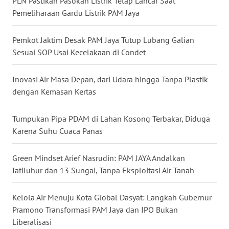
PLN Pastikan Pasokan Listrik Tetap Lancar Saat
Pemeliharaan Gardu Listrik PAM Jaya
WN
MALUKU
Pemkot Jaktim Desak PAM Jaya Tutup Lubang Galian
Sesuai SOP Usai Kecelakaan di Condet
WN
MALUT
Inovasi Air Masa Depan, dari Udara hingga Tanpa Plastik
dengan Kemasan Kertas
WN
DAIRI
Tumpukan Pipa PDAM di Lahan Kosong Terbakar, Diduga
Karena Suhu Cuaca Panas
WN
DANAU
TOBA
Green Mindset Arief Nasrudin: PAM JAYA Andalkan
Jatiluhur dan 13 Sungai, Tanpa Eksploitasi Air Tanah
WN
NIAS
Kelola Air Menuju Kota Global Dasyat: Langkah Gubernur
Pramono Transformasi PAM Jaya dan IPO Bukan
WN
Liberalisasi
LANGKAT