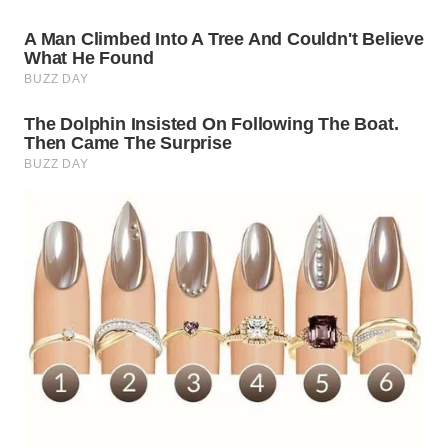
BEKASI
WN
BOGOR
WN
DEPOK
WN
TAPANULI
UTARA
WN
SAMOSIR
WN
PADANG
LAWAS