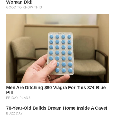
WN
TAPANULI
TENGAH
WN DELI
SERDANG
WN
TEBING
TINGGI
WN
PAKPAK
WN
KARAWANG
WN