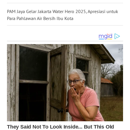
PAM Jaya Gelar Jakarta Water Hero 2025, Apresiasi untuk
WN
Para Pahlawan Air Bersih Ibu Kota
TAPANULI
SELATAN
WN
TANJUNG
LESUNG
WN
KARO
WN
SIMALUNGUN
WN
LABUHANBATU