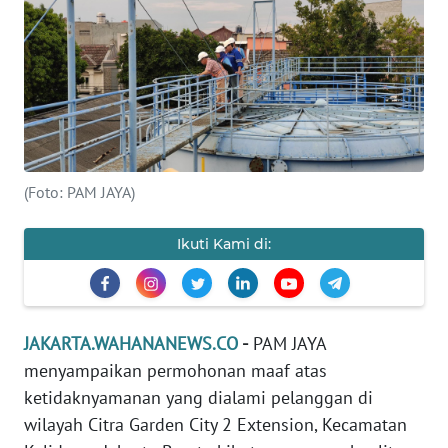
Informasi
INDEKS
BERITA
KONTAK
KAMI
(Foto: PAM JAYA)
INFO
IKLAN
Ikuti Kami di:
TENTANG
KAMI
JAKARTA.WAHANANEWS.CO
-
PAM JAYA
PEDOMAN
menyampaikan permohonan maaf atas
MEDIA
ketidaknyamanan yang dialami pelanggan di
SIBER
wilayah Citra Garden City 2 Extension, Kecamatan