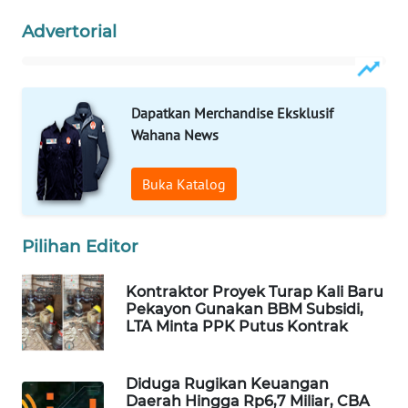
Advertorial
WAHANA
SPORT
WAHANA
Dapatkan Merchandise Eksklusif
UMKM
Wahana News
WAHANA
Buka Katalog
SELEB
WAHANA
Pilihan Editor
PERSONA
Kontraktor Proyek Turap Kali Baru
Pekayon Gunakan BBM Subsidi,
WAHANA
LTA Minta PPK Putus Kontrak
OTOMOTIF
WAHANA
Diduga Rugikan Keuangan
HEALTH
Daerah Hingga Rp6,7 Miliar, CBA