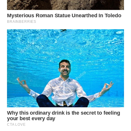
WAHANA
LISTRIK
WAHANA
TRAVEL
WAHANA
TV
WAHANANEWS
ID
WAHANANEWS
CO ID
WAHANANEWS
NET