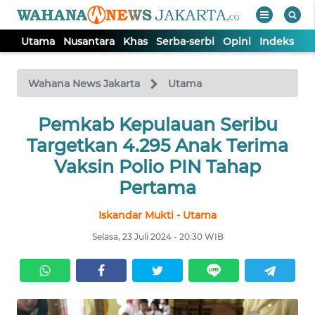
Utama
Nusantara
Khas
Serba-serbi
Opini
Indeks
WAHANA
Tutup
TV
Wahana News Jakarta
Utama
UTAMA
Pemkab Kepulauan Seribu
Targetkan 4.295 Anak Terima
NUSANTARA
Vaksin Polio PIN Tahap
Pertama
KHAS
Iskandar Mukti - Utama
Selasa, 23 Juli 2024 - 20:30 WIB
SERBA-
SERBI
OPINI