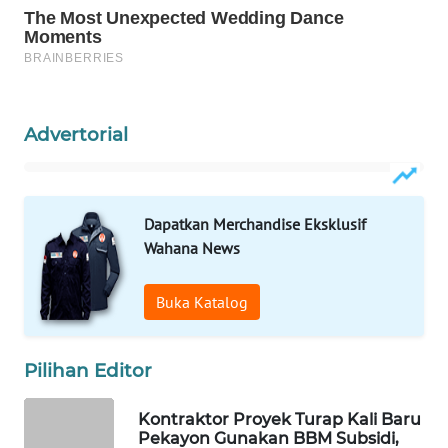
WAHANA
SPORT
WAHANA
Advertorial
UMKM
WAHANA
SELEB
Dapatkan Merchandise Eksklusif
Wahana News
WAHANA
PERSONA
Buka Katalog
WAHANA
OTOMOTIF
Pilihan Editor
WAHANA
Kontraktor Proyek Turap Kali Baru
HEALTH
Pekayon Gunakan BBM Subsidi,