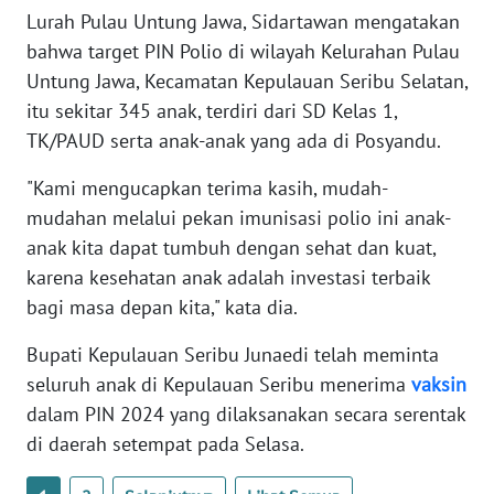
Lurah Pulau Untung Jawa, Sidartawan mengatakan
bahwa target PIN Polio di wilayah Kelurahan Pulau
WN
BABEL
Untung Jawa, Kecamatan Kepulauan Seribu Selatan,
itu sekitar 345 anak, terdiri dari SD Kelas 1,
WN
TK/PAUD serta anak-anak yang ada di Posyandu.
SUMBAR
"Kami mengucapkan terima kasih, mudah-
WN
mudahan melalui pekan imunisasi polio ini anak-
SUMSEL
anak kita dapat tumbuh dengan sehat dan kuat,
karena kesehatan anak adalah investasi terbaik
WN
bagi masa depan kita," kata dia.
BENGKULU
Bupati Kepulauan Seribu Junaedi telah meminta
WN
seluruh anak di Kepulauan Seribu menerima
vaksin
LAMPUNG
dalam PIN 2024 yang dilaksanakan secara serentak
di daerah setempat pada Selasa.
WN
JATENG