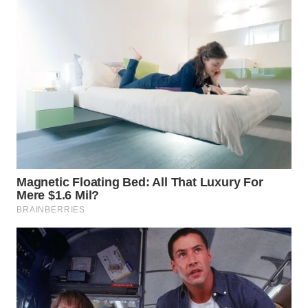
WN
NATUNA
WN
BINTAN
WN
MANDALIKA
WN
LIKUPANG
WN
LABUANBAJO
WN
BORNEO