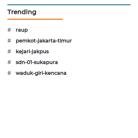
KARING
Trending
NEWS
#
raup
JURNAL
MARITIM
#
pemkot-jakarta-timur
#
kejari-jakpus
HUMBANG
NEWS
#
sdn-01-sukapura
#
waduk-giri-kencana
GARONGGANG
NEWS
FISUELRI
ID
ENERGI
NEWS