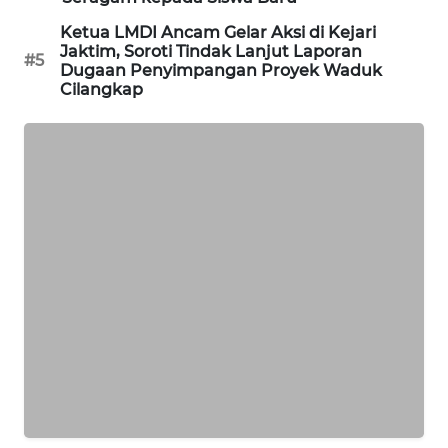
Ketua LMDI Ancam Gelar Aksi di Kejari
SIBARAGAS
Jaktim, Soroti Tindak Lanjut Laporan
#5
NEWS
Dugaan Penyimpangan Proyek Waduk
Cilangkap
METRO
SIANTAR
NEWS
METRO
MEDAN
NEWS
METRO
JAKARTA
NEWS
KRT
NEWS