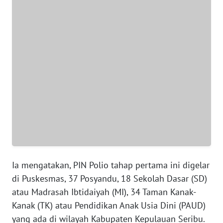
WN
BANTEN
WN
NTT
WN
KEPRI
WN
PAPUA
Ia mengatakan, PIN Polio tahap pertama ini digelar
WN
PAPUA
di Puskesmas, 37 Posyandu, 18 Sekolah Dasar (SD)
BARAT
atau Madrasah Ibtidaiyah (MI), 34 Taman Kanak-
Kanak (TK) atau Pendidikan Anak Usia Dini (PAUD)
WN
yang ada di wilayah Kabupaten Kepulauan Seribu.
RIAU