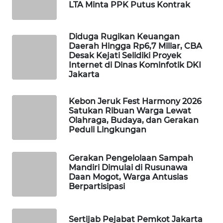
LTA Minta PPK Putus Kontrak
WAHANA
DESA
Diduga Rugikan Keuangan
WISATA
Daerah Hingga Rp6,7 Miliar, CBA
Desak Kejati Selidiki Proyek
Internet di Dinas Kominfotik DKI
LAPAK
Jakarta
WAHANA
Kebon Jeruk Fest Harmony 2026
Wahana
Satukan Ribuan Warga Lewat
Network
Olahraga, Budaya, dan Gerakan
Peduli Lingkungan
KONSUMEN
LISTRIK
Gerakan Pengelolaan Sampah
Mandiri Dimulai di Rusunawa
MASYARAKAT
Daan Mogot, Warga Antusias
KELISTRIKAN
Berpartisipasi
WALINKI
Sertijab Pejabat Pemkot Jakarta
ID