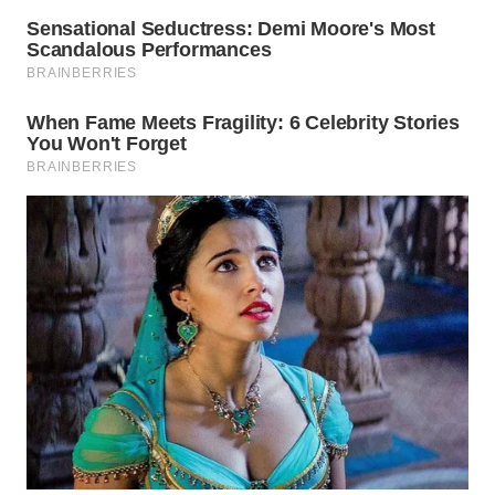
WN
INDRAMAYU
WN
KUNINGAN
WN
MAJALENGKA
WN
SUBANG
WN
SUKABUMI
WN
PURWAKARTA