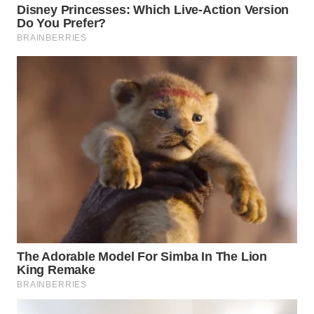
WN
PRIANGAN
TIMUR
WN
SEMARANG
WN
SOLO
WN
BOROBUDUR
WN
MADURA
WN
SURABAYA