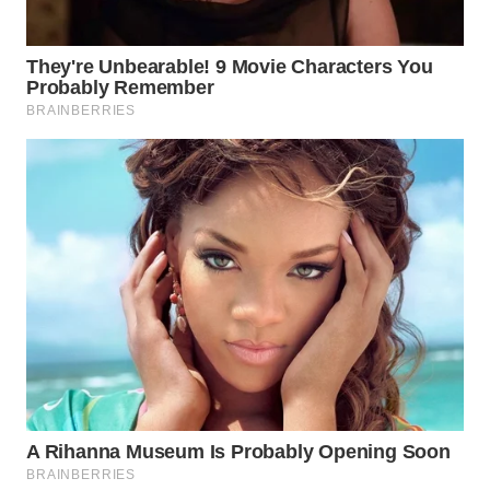
WN
SUMEDANG
WN
CIANJUR
WN
KEPULAUAN
SERIBU
WN
TANGERANG
WN
BINJAI
WN
CIREBON