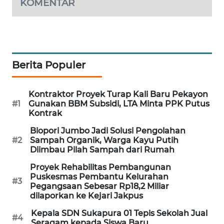
KOMENTAR
PORTAL
KONSUMEN
FORWAMKI
Berita Populer
ALPERKLINAS
Kontraktor Proyek Turap Kali Baru Pekayon
#1
Gunakan BBM Subsidi, LTA Minta PPK Putus
FORJASIDA
Kontrak
Biopori Jumbo Jadi Solusi Pengolahan
TAMBANG
#2
Sampah Organik, Warga Kayu Putih
NEWS
Diimbau Pilah Sampah dari Rumah
Proyek Rehabilitas Pembangunan
SITUNGIR
Puskesmas Pembantu Kelurahan
#3
NEWS
Pegangsaan Sebesar Rp18,2 Miliar
dilaporkan ke Kejari Jakpus
SIDIKALANG
Kepala SDN Sukapura 01 Tepis Sekolah Jual
#4
NEWS
Seragam kepada Siswa Baru