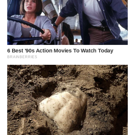
Wahana
Media
Group
WAHANA
NEWS
WAHANA
TANI
WAHANA
ADVOKAT
WAHANA
INFRASTRUKTUR
WAHANA
KONSUMEN