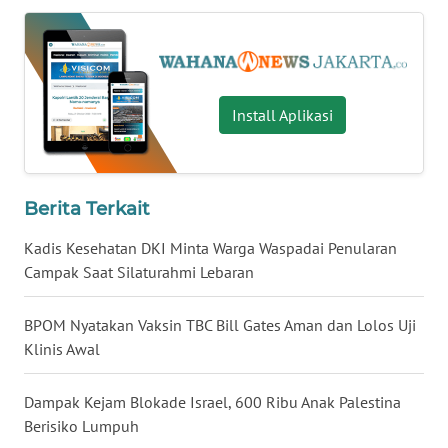
WN
KALTARA
WN
Install Aplikasi
KALSEL
WN
Berita Terkait
KALTIM
Kadis Kesehatan DKI Minta Warga Waspadai Penularan
WN
Campak Saat Silaturahmi Lebaran
SULSEL
BPOM Nyatakan Vaksin TBC Bill Gates Aman dan Lolos Uji
WN
Klinis Awal
GORONTALO
Dampak Kejam Blokade Israel, 600 Ribu Anak Palestina
WN
Berisiko Lumpuh
SULUT