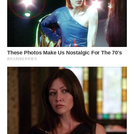
BEKASI
WN
BOGOR
WN
DEPOK
WN
TAPANULI
UTARA
WN
SAMOSIR
WN
PADANG
LAWAS