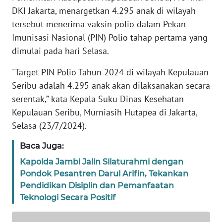
REDAKSI
DKI Jakarta, menargetkan 4.295 anak di wilayah
tersebut menerima vaksin polio dalam Pekan
KARIR
Imunisasi Nasional (PIN) Polio tahap pertama yang
dimulai pada hari Selasa.
DISCLAIMER
"Target PIN Polio Tahun 2024 di wilayah Kepulauan
Wahana
Seribu adalah 4.295 anak akan dilaksanakan secara
News
serentak,” kata Kepala Suku Dinas Kesehatan
Regional
Kepulauan Seribu, Murniasih Hutapea di Jakarta,
Selasa (23/7/2024).
WN
SUMUT
Baca Juga:
Kapolda Jambi Jalin Silaturahmi dengan
WN
Pondok Pesantren Darul Arifin, Tekankan
JAKARTA
Pendidikan Disiplin dan Pemanfaatan
Teknologi Secara Positif
WN
JABAR