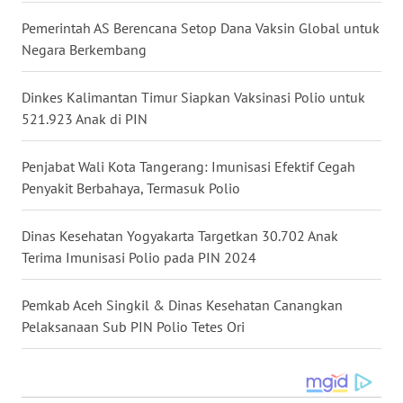
Pemerintah AS Berencana Setop Dana Vaksin Global untuk
WN
Negara Berkembang
MALUKU
Dinkes Kalimantan Timur Siapkan Vaksinasi Polio untuk
WN
MALUT
521.923 Anak di PIN
WN
Penjabat Wali Kota Tangerang: Imunisasi Efektif Cegah
DAIRI
Penyakit Berbahaya, Termasuk Polio
WN
Dinas Kesehatan Yogyakarta Targetkan 30.702 Anak
DANAU
Terima Imunisasi Polio pada PIN 2024
TOBA
Pemkab Aceh Singkil & Dinas Kesehatan Canangkan
WN
Pelaksanaan Sub PIN Polio Tetes Ori
NIAS
WN
LANGKAT