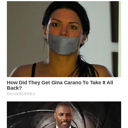
WN
TAPANULI
SELATAN
WN
TANJUNG
LESUNG
WN
KARO
WN
SIMALUNGUN
WN
LABUHANBATU