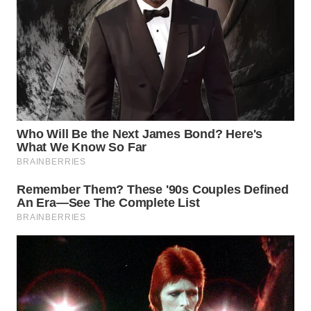
WN
TAPANULI
TENGAH
WN DELI
SERDANG
WN
TEBING
TINGGI
WN
PAKPAK
WN
KARAWANG
WN