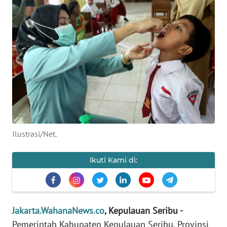
Informasi
INDEKS
BERITA
KONTAK
KAMI
INFO
IKLAN
Ilustrasi/Net.
TENTANG
KAMI
Ikuti Kami di:
PEDOMAN
MEDIA
SIBER
Jakarta.WahanaNews.co
, Kepulauan Seribu -
Pemerintah Kabupaten Kepulauan Seribu, Provinsi