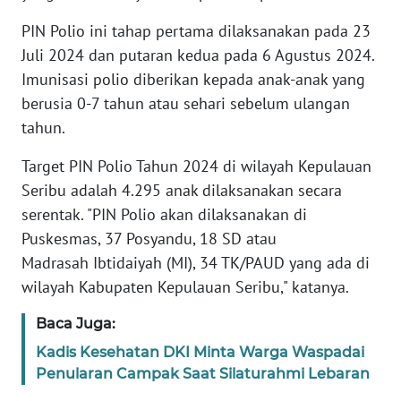
PIN Polio ini tahap pertama dilaksanakan pada 23
WN
Juli 2024 dan putaran kedua pada 6 Agustus 2024.
SERAMBI
Imunisasi polio diberikan kepada anak-anak yang
berusia 0-7 tahun atau sehari sebelum ulangan
WN
tahun.
JAMBI
Target PIN Polio Tahun 2024 di wilayah Kepulauan
WN
Seribu adalah 4.295 anak dilaksanakan secara
SULTRA
serentak. "PIN Polio akan dilaksanakan di
Puskesmas, 37 Posyandu, 18 SD atau
WN
Madrasah Ibtidaiyah (MI), 34 TK/PAUD yang ada di
NTB
wilayah Kabupaten Kepulauan Seribu," katanya.
WN
Baca Juga:
SULTENG
Kadis Kesehatan DKI Minta Warga Waspadai
Penularan Campak Saat Silaturahmi Lebaran
WN
SULBAR