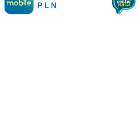
WAHANA MEDIA GROUP
|
|
|
WAHANA NEWS co
WAHANA TANI
WAHANA ADVOKAT
|
|
WAHANA INFRASTRUKTUR
WAHANA KONSUMEN
|
|
|
WAHANA LISTRIK
WAHANA TRAVEL
WAHANA TV
|
|
|
WAHANANEWS id
WAHANANEWS CO ID
WAHANANEWS NET
|
|
|
WAHANA SPORT ID
Wahana UMKM
Wahana Seleb
|
|
|
Wahana Persona
Wahana Otomotif
Wahana Health