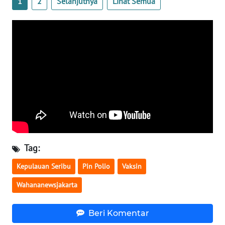
1
2
Selanjutnya
Lihat Semua
WN
NUSANTARA
WN
JOGJA
WN
JATIM
WN
BALI
Tag:
Kepulauan Seribu
Pin Polio
Vaksin
WN
KALBAR
Wahananewsjakarta
WN
Beri Komentar
KALTENG