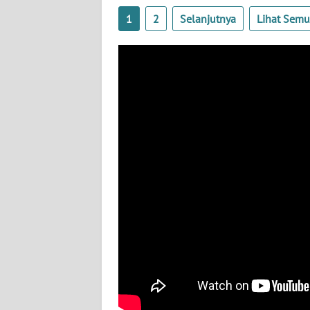
WN
1
2
Selanjutnya
Lihat Sem
NUSANTARA
WN
JOGJA
WN
JATIM
WN
BALI
WN
KALBAR
WN
KALTENG