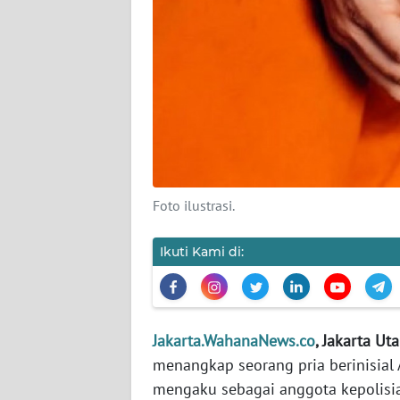
KARIR
DISCLAIMER
Wahana
News
Regional
Foto ilustrasi.
WN
SUMUT
Ikuti Kami di:
WN
JAKARTA
Jakarta.WahanaNews.co
, Jakarta Uta
WN
JABAR
menangkap seorang pria berinisia
mengaku sebagai anggota kepolisi