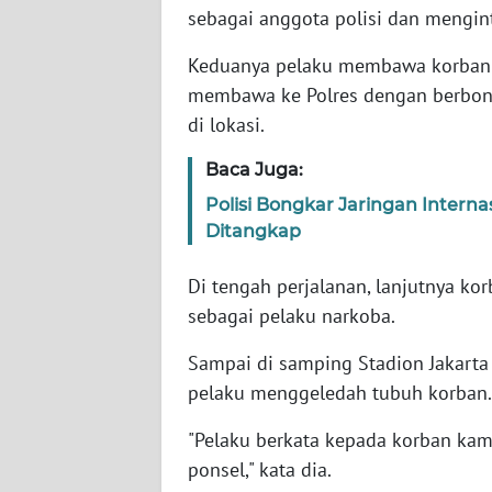
sebagai anggota polisi dan mengint
WN
BABEL
Keduanya pelaku membawa korban
membawa ke Polres dengan berbonc
WN
di lokasi.
SUMBAR
Baca Juga:
WN
Polisi Bongkar Jaringan Interna
SUMSEL
Ditangkap
WN
Di tengah perjalanan, lanjutnya k
BENGKULU
sebagai pelaku narkoba.
WN
Sampai di samping Stadion Jakarta 
LAMPUNG
pelaku menggeledah tubuh korban.
WN
"Pelaku berkata kepada korban kamu
JATENG
ponsel," kata dia.