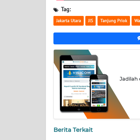
WN
Tag:
KALTARA
Jakarta Utara
JIS
Tanjung Priok
Wa
WN
KALSEL
WN
KALTIM
WN
Jadilah
SULSEL
WN
GORONTALO
WN
SULUT
Berita Terkait