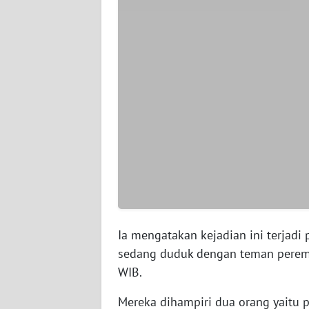
WN
SERAMBI
WN
JAMBI
WN
SULTRA
WN
NTB
WN
Ia mengatakan kejadian ini terjadi 
SULTENG
sedang duduk dengan teman peremp
WIB.
WN
SULBAR
Mereka dihampiri dua orang yaitu 