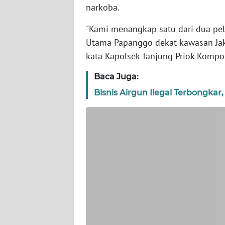
WN
narkoba.
BANTEN
"Kami menangkap satu dari dua pela
WN
Utama Papanggo dekat kawasan Jaka
NTT
kata Kapolsek Tanjung Priok Kompol
Baca Juga:
WN
KEPRI
Bisnis Airgun Ilegal Terbongkar
WN
PAPUA
WN
PAPUA
BARAT
WN
RIAU