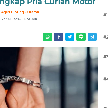
angkap Pria Curian Motor
 Agus Ginting - Utama
#1
sa, 14 Mei 2024 - 14:16 WIB
#
#
#