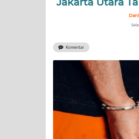
Jakarta Utara T
INDEKS
Dani
BERITA
Sela
KONTAK
KAMI
Komentar
INFO
IKLAN
TENTANG
KAMI
PEDOMAN
MEDIA
SIBER
REDAKSI