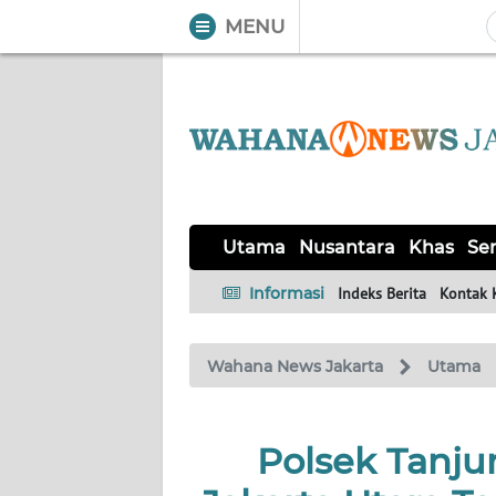
MENU
WAHANA
Tutup
TV
UTAMA
NUSANTARA
Utama
Nusantara
Khas
Ser
KHAS
Informasi
Indeks Berita
Kontak 
SERBA-
Wahana News Jakarta
Utama
SERBI
OPINI
Polsek Tanju
Informasi