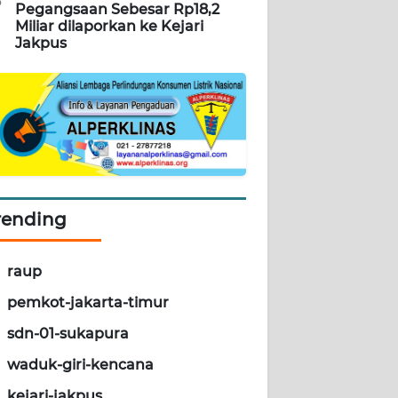
5
Pegangsaan Sebesar Rp18,2
Miliar dilaporkan ke Kejari
Jakpus
rending
raup
pemkot-jakarta-timur
sdn-01-sukapura
waduk-giri-kencana
kejari-jakpus