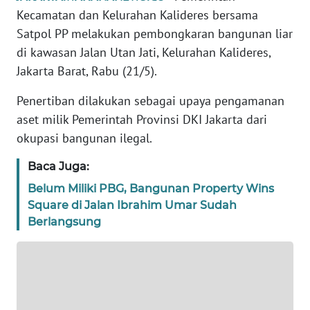
REDAKSI
Kecamatan dan Kelurahan Kalideres bersama
Satpol PP melakukan pembongkaran bangunan liar
KARIR
di kawasan Jalan Utan Jati, Kelurahan Kalideres,
Jakarta Barat, Rabu (21/5).
DISCLAIMER
Penertiban dilakukan sebagai upaya pengamanan
Wahana
aset milik Pemerintah Provinsi DKI Jakarta dari
News
okupasi bangunan ilegal.
Regional
Baca Juga:
WN
Belum Miliki PBG, Bangunan Property Wins
SUMUT
Square di Jalan Ibrahim Umar Sudah
Berlangsung
WN
JAKARTA
WN
JABAR