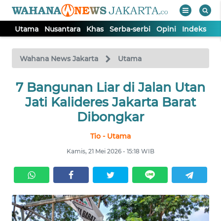
Utama
Nusantara
Khas
Serba-serbi
Opini
Indeks
WAHANA
Tutup
TV
Wahana News Jakarta
Utama
UTAMA
7 Bangunan Liar di Jalan Utan
Jati Kalideres Jakarta Barat
NUSANTARA
Dibongkar
Tio - Utama
KHAS
Kamis, 21 Mei 2026 - 15:18 WIB
SERBA-
SERBI
OPINI