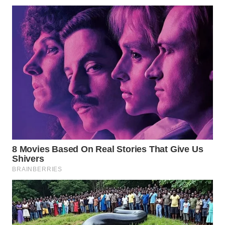
WAHANA
LISTRIK
WAHANA
TRAVEL
WAHANA
TV
WAHANANEWS
ID
WAHANANEWS
CO ID
WAHANANEWS
NET