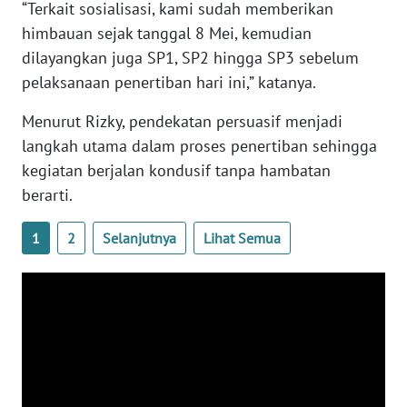
“Terkait sosialisasi, kami sudah memberikan
himbauan sejak tanggal 8 Mei, kemudian
WN
dilayangkan juga SP1, SP2 hingga SP3 sebelum
BABEL
pelaksanaan penertiban hari ini,” katanya.
WN
Menurut Rizky, pendekatan persuasif menjadi
SUMBAR
langkah utama dalam proses penertiban sehingga
kegiatan berjalan kondusif tanpa hambatan
WN
berarti.
SUMSEL
1
2
Selanjutnya
Lihat Semua
WN
BENGKULU
WN
LAMPUNG
WN
JATENG