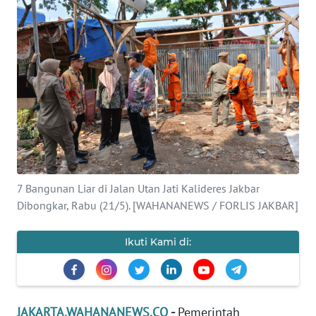
Informasi
INDEKS
BERITA
KONTAK
KAMI
INFO
IKLAN
7 Bangunan Liar di Jalan Utan Jati Kalideres Jakbar
Dibongkar, Rabu (21/5). [WAHANANEWS / FORLIS JAKBAR]
TENTANG
KAMI
Ikuti Kami di:
PEDOMAN
MEDIA
SIBER
JAKARTA.WAHANANEWS.CO
-
Pemerintah