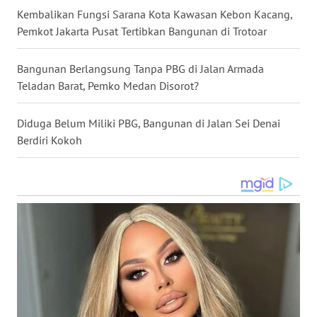
Kembalikan Fungsi Sarana Kota Kawasan Kebon Kacang,
WN
Pemkot Jakarta Pusat Tertibkan Bangunan di Trotoar
MALUKU
Bangunan Berlangsung Tanpa PBG di Jalan Armada
WN
Teladan Barat, Pemko Medan Disorot?
MALUT
Diduga Belum Miliki PBG, Bangunan di Jalan Sei Denai
WN
Berdiri Kokoh
DAIRI
WN
DANAU
TOBA
WN
NIAS
WN
LANGKAT