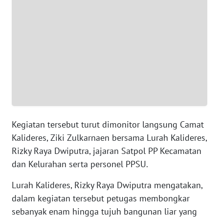
WN
BANTEN
WN
NTT
WN
KEPRI
Kegiatan tersebut turut dimonitor langsung Camat
WN
PAPUA
Kalideres, Ziki Zulkarnaen bersama Lurah Kalideres,
Rizky Raya Dwiputra, jajaran Satpol PP Kecamatan
WN
dan Kelurahan serta personel PPSU.
PAPUA
BARAT
Lurah Kalideres, Rizky Raya Dwiputra mengatakan,
dalam kegiatan tersebut petugas membongkar
WN
sebanyak enam hingga tujuh bangunan liar yang
RIAU