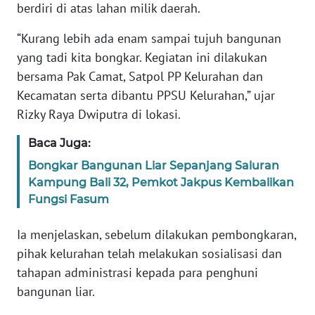
berdiri di atas lahan milik daerah.
WN
“Kurang lebih ada enam sampai tujuh bangunan
SERAMBI
yang tadi kita bongkar. Kegiatan ini dilakukan
bersama Pak Camat, Satpol PP Kelurahan dan
WN
Kecamatan serta dibantu PPSU Kelurahan,” ujar
JAMBI
Rizky Raya Dwiputra di lokasi.
WN
Baca Juga:
SULTRA
Bongkar Bangunan Liar Sepanjang Saluran
Kampung Bali 32, Pemkot Jakpus Kembalikan
WN
Fungsi Fasum
NTB
Ia menjelaskan, sebelum dilakukan pembongkaran,
WN
pihak kelurahan telah melakukan sosialisasi dan
SULTENG
tahapan administrasi kepada para penghuni
bangunan liar.
WN
SULBAR