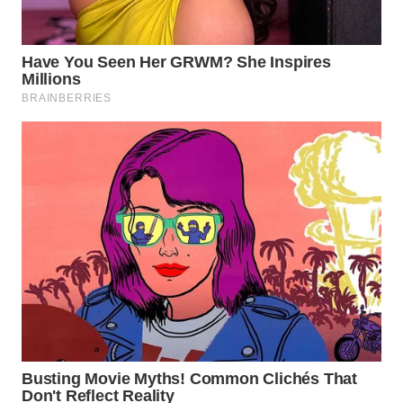
WN
PRIANGAN
TIMUR
WN
SEMARANG
WN
SOLO
WN
BOROBUDUR
WN
MADURA
WN
SURABAYA