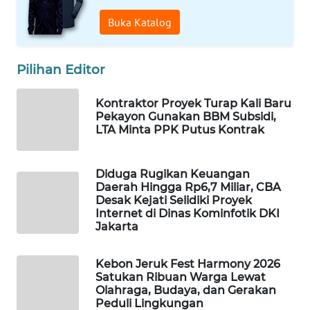
Buka Katalog
WAHANA
DESA
WISATA
Pilihan Editor
LAPAK
Kontraktor Proyek Turap Kali Baru
WAHANA
Pekayon Gunakan BBM Subsidi,
LTA Minta PPK Putus Kontrak
Wahana
Network
Diduga Rugikan Keuangan
Daerah Hingga Rp6,7 Miliar, CBA
KONSUMEN
Desak Kejati Selidiki Proyek
LISTRIK
Internet di Dinas Kominfotik DKI
Jakarta
MASYARAKAT
KELISTRIKAN
Kebon Jeruk Fest Harmony 2026
Satukan Ribuan Warga Lewat
Olahraga, Budaya, dan Gerakan
WALINKI
Peduli Lingkungan
ID