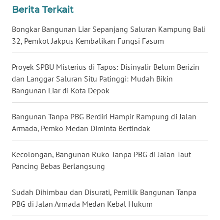
Berita Terkait
WN
Bongkar Bangunan Liar Sepanjang Saluran Kampung Bali
KALTARA
32, Pemkot Jakpus Kembalikan Fungsi Fasum
WN
KALSEL
Proyek SPBU Misterius di Tapos: Disinyalir Belum Berizin
dan Langgar Saluran Situ Patinggi: Mudah Bikin
Bangunan Liar di Kota Depok
WN
KALTIM
Bangunan Tanpa PBG Berdiri Hampir Rampung di Jalan
Armada, Pemko Medan Diminta Bertindak
WN
SULSEL
Kecolongan, Bangunan Ruko Tanpa PBG di Jalan Taut
WN
Pancing Bebas Berlangsung
GORONTALO
Sudah Dihimbau dan Disurati, Pemilik Bangunan Tanpa
WN
PBG di Jalan Armada Medan Kebal Hukum
SULUT