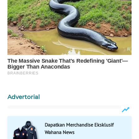
WAHANA
SPORT
WAHANA
UMKM
WAHANA
SELEB
WAHANA
PERSONA
Advertorial
WAHANA
OTOMOTIF
Dapatkan Merchandise Eksklusif
WAHANA
Wahana News
HEALTH