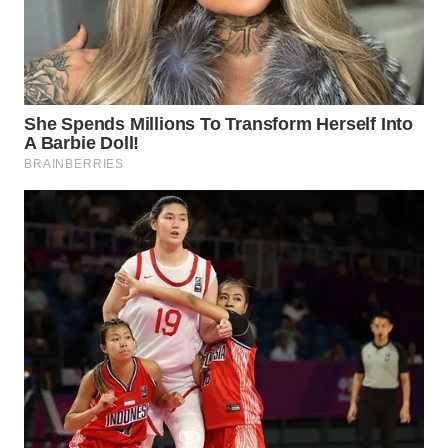
WN
TAPANULI
SELATAN
WN
TANJUNG
LESUNG
WN
KARO
WN
SIMALUNGUN
WN
LABUHANBATU