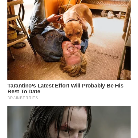
BEKASI
WN
BOGOR
WN
DEPOK
WN
TAPANULI
UTARA
WN
SAMOSIR
WN
PADANG
LAWAS