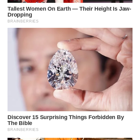
WN
TAPANULI
TENGAH
WN DELI
SERDANG
WN
TEBING
TINGGI
WN
PAKPAK
WN
KARAWANG
WN