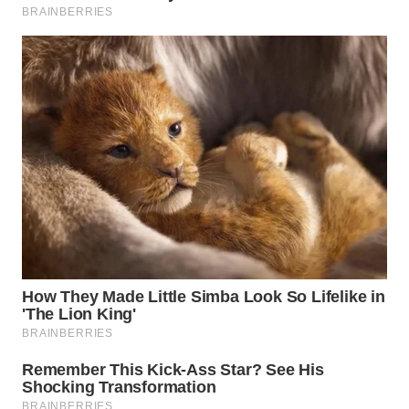
WN
NATUNA
WN
BINTAN
WN
MANDALIKA
WN
LIKUPANG
WN
LABUANBAJO
WN
BORNEO