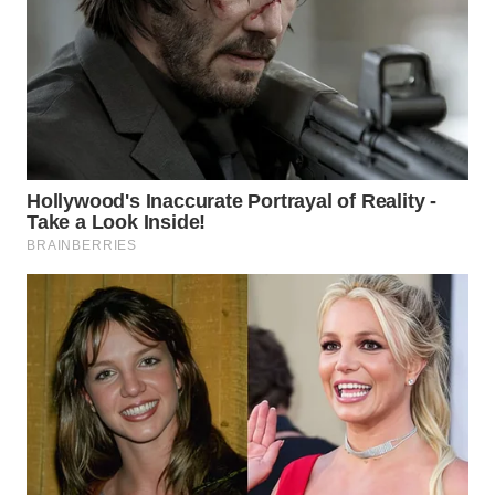
WN
SUMEDANG
WN
CIANJUR
WN
KEPULAUAN
SERIBU
WN
TANGERANG
WN
BINJAI
WN
CIREBON