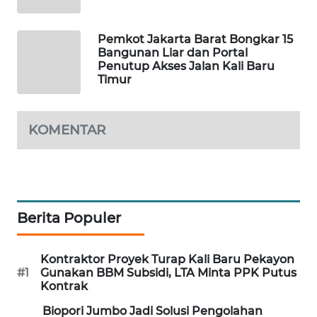
PORTAL
Pemkot Jakarta Barat Bongkar 15
KONSUMEN
Bangunan Liar dan Portal
Penutup Akses Jalan Kali Baru
Timur
FORWAMKI
ALPERKLINAS
KOMENTAR
FORJASIDA
TAMBANG
NEWS
Berita Populer
SITUNGIR
Kontraktor Proyek Turap Kali Baru Pekayon
NEWS
#1
Gunakan BBM Subsidi, LTA Minta PPK Putus
Kontrak
SIDIKALANG
Biopori Jumbo Jadi Solusi Pengolahan
NEWS