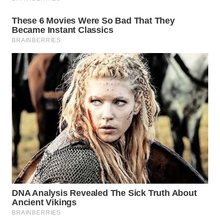
Wahana
Media
Group
WAHANA
NEWS
WAHANA
TANI
WAHANA
ADVOKAT
WAHANA
INFRASTRUKTUR
WAHANA
KONSUMEN