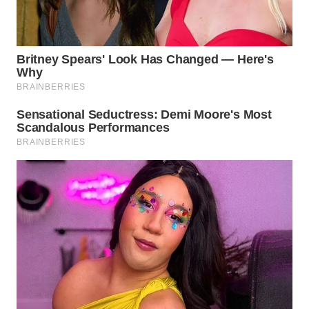
WN
INDRAMAYU
WN
KUNINGAN
WN
MAJALENGKA
WN
SUBANG
WN
SUKABUMI
WN
PURWAKARTA