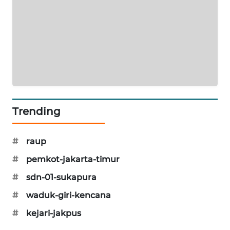
KARING
NEWS
JURNAL
MARITIM
HUMBANG
NEWS
Trending
GARONGGANG
NEWS
#
raup
#
pemkot-jakarta-timur
FISUELRI
#
sdn-01-sukapura
ID
#
waduk-giri-kencana
ENERGI
#
kejari-jakpus
NEWS