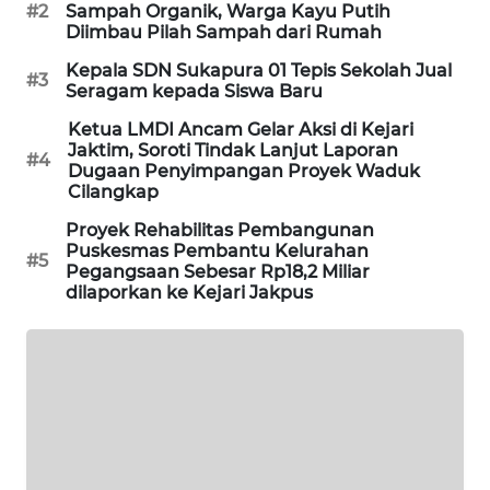
#2
Sampah Organik, Warga Kayu Putih
Diimbau Pilah Sampah dari Rumah
SIBARAGAS
Kepala SDN Sukapura 01 Tepis Sekolah Jual
NEWS
#3
Seragam kepada Siswa Baru
Ketua LMDI Ancam Gelar Aksi di Kejari
METRO
Jaktim, Soroti Tindak Lanjut Laporan
SIANTAR
#4
Dugaan Penyimpangan Proyek Waduk
NEWS
Cilangkap
Proyek Rehabilitas Pembangunan
METRO
Puskesmas Pembantu Kelurahan
MEDAN
#5
Pegangsaan Sebesar Rp18,2 Miliar
NEWS
dilaporkan ke Kejari Jakpus
METRO
JAKARTA
NEWS
KRT
NEWS