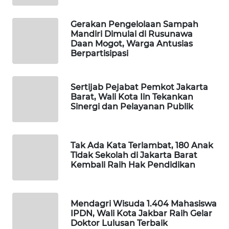
Gerakan Pengelolaan Sampah
MAWAKA
Mandiri Dimulai di Rusunawa
ID
Daan Mogot, Warga Antusias
Berpartisipasi
MARTABAT
NET
Sertijab Pejabat Pemkot Jakarta
Barat, Wali Kota Iin Tekankan
PLN
Sinergi dan Pelayanan Publik
WATCH
MKLI
Tak Ada Kata Terlambat, 180 Anak
Tidak Sekolah di Jakarta Barat
Kembali Raih Hak Pendidikan
LPKKI
LKKI
Mendagri Wisuda 1.404 Mahasiswa
IPDN, Wali Kota Jakbar Raih Gelar
KOPEKLIN
Doktor Lulusan Terbaik