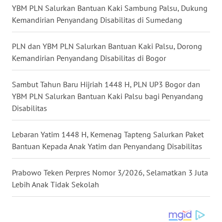
YBM PLN Salurkan Bantuan Kaki Sambung Palsu, Dukung
WN
Kemandirian Penyandang Disabilitas di Sumedang
MALUKU
PLN dan YBM PLN Salurkan Bantuan Kaki Palsu, Dorong
WN
Kemandirian Penyandang Disabilitas di Bogor
MALUT
Sambut Tahun Baru Hijriah 1448 H, PLN UP3 Bogor dan
WN
YBM PLN Salurkan Bantuan Kaki Palsu bagi Penyandang
DAIRI
Disabilitas
WN
Lebaran Yatim 1448 H, Kemenag Tapteng Salurkan Paket
DANAU
Bantuan Kepada Anak Yatim dan Penyandang Disabilitas
TOBA
Prabowo Teken Perpres Nomor 3/2026, Selamatkan 3 Juta
WN
Lebih Anak Tidak Sekolah
NIAS
WN
LANGKAT