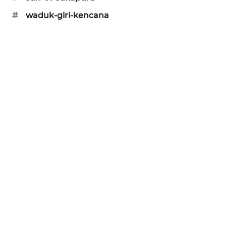
SONYA
#
waduk-giri-kencana
ASA
NEWS