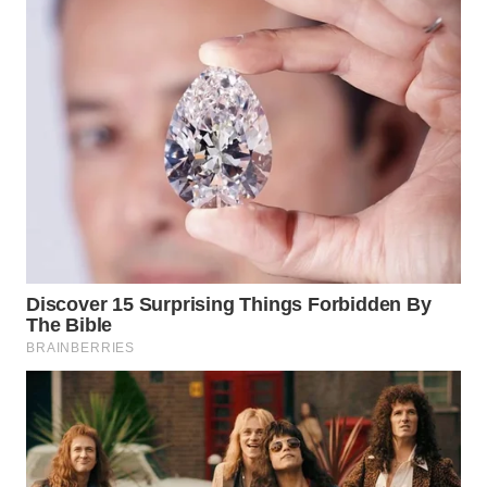
Wahana
Media
Group
WAHANA
NEWS
WAHANA
TANI
WAHANA
ADVOKAT
WAHANA
INFRASTRUKTUR
WAHANA
KONSUMEN