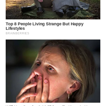
BEKASI
WN
BOGOR
WN
DEPOK
WN
TAPANULI
UTARA
WN
SAMOSIR
WN
PADANG
LAWAS