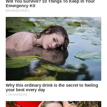
WN
SUMEDANG
WN
CIANJUR
WN
KEPULAUAN
SERIBU
WN
TANGERANG
WN
BINJAI
WN
CIREBON