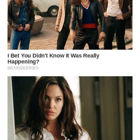
WAHANA
LISTRIK
WAHANA
TRAVEL
WAHANA
TV
WAHANANEWS
ID
WAHANANEWS
CO ID
WAHANANEWS
NET