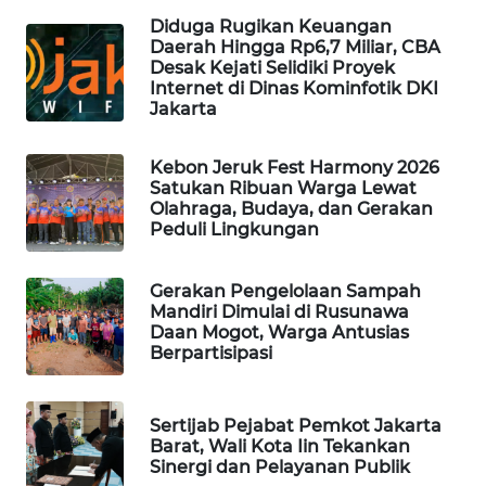
Diduga Rugikan Keuangan
PORTAL
Daerah Hingga Rp6,7 Miliar, CBA
KONSUMEN
Desak Kejati Selidiki Proyek
Internet di Dinas Kominfotik DKI
Jakarta
FORWAMKI
Kebon Jeruk Fest Harmony 2026
ALPERKLINAS
Satukan Ribuan Warga Lewat
Olahraga, Budaya, dan Gerakan
Peduli Lingkungan
FORJASIDA
Gerakan Pengelolaan Sampah
TAMBANG
Mandiri Dimulai di Rusunawa
NEWS
Daan Mogot, Warga Antusias
Berpartisipasi
SITUNGIR
NEWS
Sertijab Pejabat Pemkot Jakarta
Barat, Wali Kota Iin Tekankan
SIDIKALANG
Sinergi dan Pelayanan Publik
NEWS