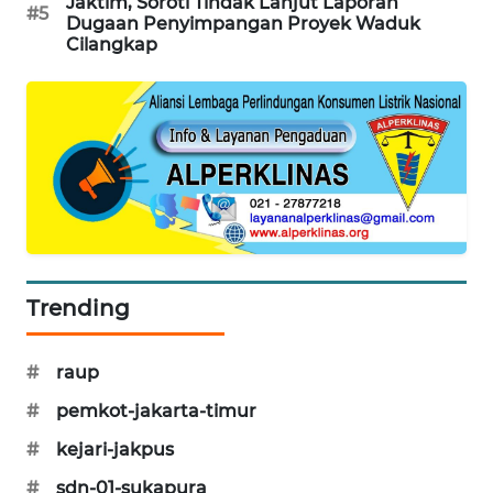
Jaktim, Soroti Tindak Lanjut Laporan
#5
Dugaan Penyimpangan Proyek Waduk
CILEUNGSI
Cilangkap
NEWS
BERKAT
NEWS
BERAMPU
NEWS
ANUGERAH
NEWS
Trending
AKHLAK
#
raup
ID
#
pemkot-jakarta-timur
PERAPKI
#
kejari-jakpus
NEWS
#
sdn-01-sukapura