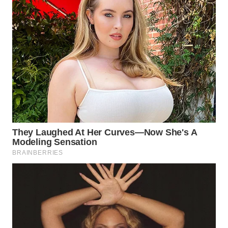
WN
INDRAMAYU
WN
KUNINGAN
WN
MAJALENGKA
WN
SUBANG
WN
SUKABUMI
WN
PURWAKARTA