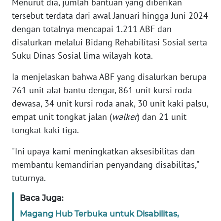
Menurut dia, jumlah bantuan yang diberikan
tersebut terdata dari awal Januari hingga Juni 2024
WN
dengan totalnya mencapai 1.211 ABF dan
SERAMBI
disalurkan melalui Bidang Rehabilitasi Sosial serta
Suku Dinas Sosial lima wilayah kota.
WN
JAMBI
Ia menjelaskan bahwa ABF yang disalurkan berupa
261 unit alat bantu dengar, 861 unit kursi roda
WN
dewasa, 34 unit kursi roda anak, 30 unit kaki palsu,
SULTRA
empat unit tongkat jalan (
walker
) dan 21 unit
tongkat kaki tiga.
WN
NTB
"Ini upaya kami meningkatkan aksesibilitas dan
membantu kemandirian penyandang disabilitas,"
WN
tuturnya.
SULTENG
Baca Juga:
WN
Magang Hub Terbuka untuk Disabilitas,
SULBAR