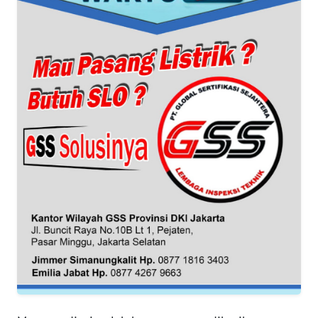
WN
BANTEN
WN
NTT
WN
KEPRI
WN
PAPUA
WN
PAPUA
BARAT
WN
RIAU