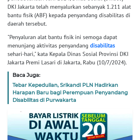
REDAKSI
DKI Jakarta telah menyalurkan sebanyak 1.211 alat
bantu fisik (ABF) kepada penyandang disabilitas di
KARIR
daerah tersebut.
"Penyaluran alat bantu fisik ini semoga dapat
DISCLAIMER
menunjang aktivitas penyandang
disabilitas
Wahana
sehari-hari," kata Kepala Dinas Sosial Provinsi DKI
News
Jakarta Premi Lasari di Jakarta, Rabu (10/7/2024).
Regional
Baca Juga:
WN
Tebar Kepedulian, Srikandi PLN Hadirkan
SUMUT
Harapan Baru bagi Perempuan Penyandang
Disabilitas di Purwakarta
WN
JAKARTA
WN
JABAR