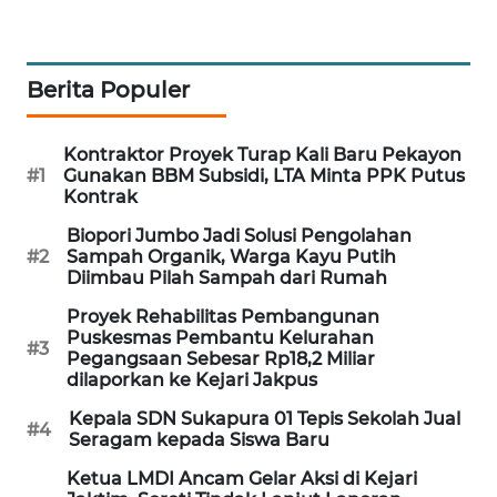
KARING
NEWS
Berita Populer
JURNAL
MARITIM
Kontraktor Proyek Turap Kali Baru Pekayon
#1
Gunakan BBM Subsidi, LTA Minta PPK Putus
Kontrak
HUMBANG
NEWS
Biopori Jumbo Jadi Solusi Pengolahan
#2
Sampah Organik, Warga Kayu Putih
Diimbau Pilah Sampah dari Rumah
GARONGGANG
NEWS
Proyek Rehabilitas Pembangunan
Puskesmas Pembantu Kelurahan
#3
Pegangsaan Sebesar Rp18,2 Miliar
FISUELRI
dilaporkan ke Kejari Jakpus
ID
Kepala SDN Sukapura 01 Tepis Sekolah Jual
#4
Seragam kepada Siswa Baru
ENERGI
NEWS
Ketua LMDI Ancam Gelar Aksi di Kejari