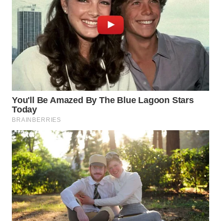
WN
TAPANULI
TENGAH
WN DELI
SERDANG
WN
TEBING
TINGGI
WN
PAKPAK
WN
KARAWANG
WN