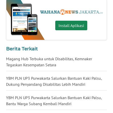
WN
KALTARA
Install Aplikasi
WN
KALSEL
WN
Berita Terkait
KALTIM
Magang Hub Terbuka untuk Disabilitas, Kemnaker
Tegaskan Kesempatan Setara
WN
SULSEL
YBM PLN UP3 Purwakarta Salurkan Bantuan Kaki Palsu,
Dukung Penyandang Disabilitas Lebih Mandiri
WN
GORONTALO
YBM PLN UP3 Purwakarta Salurkan Bantuan Kaki Palsu,
WN
Bantu Warga Subang Kembali Mandiri
SULUT