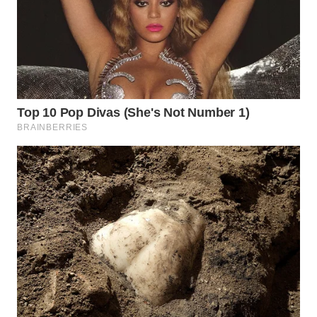
WN
PRIANGAN
TIMUR
WN
SEMARANG
WN
SOLO
WN
BOROBUDUR
WN
MADURA
WN
SURABAYA