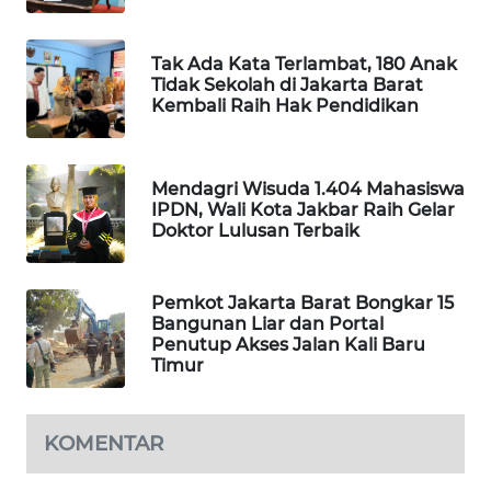
SIBARAGAS
Tak Ada Kata Terlambat, 180 Anak
NEWS
Tidak Sekolah di Jakarta Barat
Kembali Raih Hak Pendidikan
METRO
SIANTAR
NEWS
Mendagri Wisuda 1.404 Mahasiswa
IPDN, Wali Kota Jakbar Raih Gelar
Doktor Lulusan Terbaik
METRO
MEDAN
NEWS
Pemkot Jakarta Barat Bongkar 15
Bangunan Liar dan Portal
METRO
Penutup Akses Jalan Kali Baru
JAKARTA
Timur
NEWS
KOMENTAR
KRT
NEWS