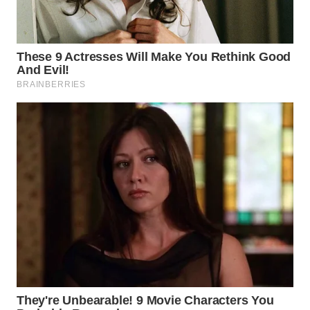
WAHANA
SPORT
WAHANA
UMKM
WAHANA
SELEB
WAHANA
PERSONA
WAHANA
OTOMOTIF
WAHANA
HEALTH