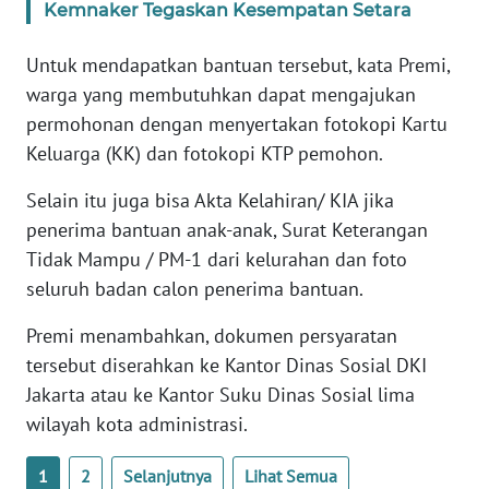
Kemnaker Tegaskan Kesempatan Setara
WN
Untuk mendapatkan bantuan tersebut, kata Premi,
BABEL
warga yang membutuhkan dapat mengajukan
permohonan dengan menyertakan fotokopi Kartu
WN
Keluarga (KK) dan fotokopi KTP pemohon.
SUMBAR
Selain itu juga bisa Akta Kelahiran/ KIA jika
WN
penerima bantuan anak-anak, Surat Keterangan
SUMSEL
Tidak Mampu / PM-1 dari kelurahan dan foto
seluruh badan calon penerima bantuan.
WN
BENGKULU
Premi menambahkan, dokumen persyaratan
tersebut diserahkan ke Kantor Dinas Sosial DKI
WN
Jakarta atau ke Kantor Suku Dinas Sosial lima
LAMPUNG
wilayah kota administrasi.
WN
1
2
Selanjutnya
Lihat Semua
JATENG