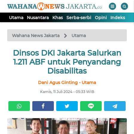
Utama
Nusantara
Khas
Serba-serbi
Opini
Indeks
WAHANA
Tutup
TV
Wahana News Jakarta
Utama
UTAMA
Dinsos DKI Jakarta Salurkan
1.211 ABF untuk Penyandang
NUSANTARA
Disabilitas
Dani Agus Ginting - Utama
KHAS
Kamis, 11 Juli 2024 - 05:33 WIB
SERBA-
SERBI
OPINI