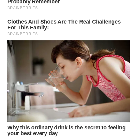
WAHANA
DESA
WISATA
LAPAK
WAHANA
Wahana
Network
KONSUMEN
LISTRIK
MASYARAKAT
KELISTRIKAN
WALINKI
ID