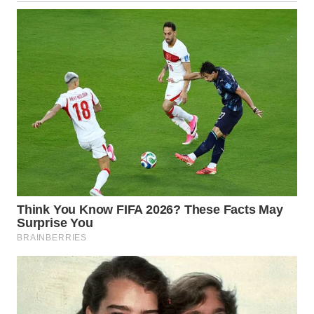
WN
TAPANULI
SELATAN
WN
TANJUNG
LESUNG
WN
KARO
WN
SIMALUNGUN
WN
LABUHANBATU