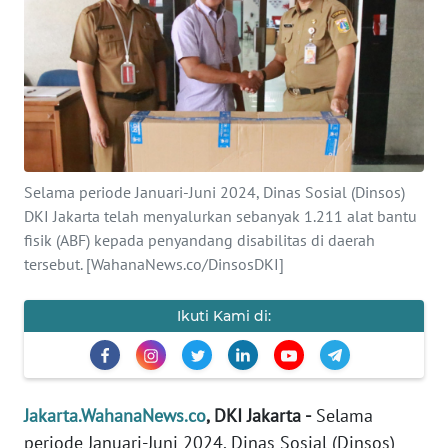
Informasi
INDEKS
BERITA
KONTAK
KAMI
Selama periode Januari-Juni 2024, Dinas Sosial (Dinsos)
DKI Jakarta telah menyalurkan sebanyak 1.211 alat bantu
INFO
IKLAN
fisik (ABF) kepada penyandang disabilitas di daerah
tersebut. [WahanaNews.co/DinsosDKI]
TENTANG
KAMI
Ikuti Kami di:
PEDOMAN
MEDIA
SIBER
Jakarta.WahanaNews.co
, DKI Jakarta -
Selama
periode Januari-Juni 2024, Dinas Sosial (Dinsos)