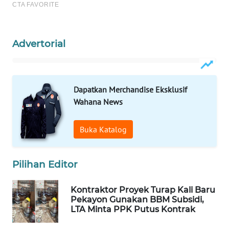
MAWAKA
ID
Advertorial
MARTABAT
NET
Dapatkan Merchandise Eksklusif
Wahana News
PLN
WATCH
Buka Katalog
MKLI
Pilihan Editor
LPKKI
Kontraktor Proyek Turap Kali Baru
LKKI
Pekayon Gunakan BBM Subsidi,
LTA Minta PPK Putus Kontrak
KOPEKLIN