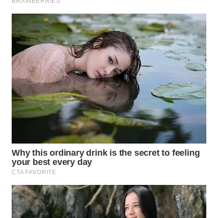
WN
INDRAMAYU
WN
KUNINGAN
WN
MAJALENGKA
WN
SUBANG
WN
SUKABUMI
WN
PURWAKARTA