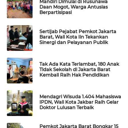
Mandiri Dimulai di Rusunawa
Daan Mogot, Warga Antusias
Berpartisipasi
MAWAKA
ID
Sertijab Pejabat Pemkot Jakarta
MARTABAT
Barat, Wali Kota Iin Tekankan
NET
Sinergi dan Pelayanan Publik
PLN
WATCH
Tak Ada Kata Terlambat, 180 Anak
Tidak Sekolah di Jakarta Barat
Kembali Raih Hak Pendidikan
MKLI
LPKKI
Mendagri Wisuda 1.404 Mahasiswa
IPDN, Wali Kota Jakbar Raih Gelar
Doktor Lulusan Terbaik
LKKI
KOPEKLIN
Pemkot Jakarta Barat Bongkar 15