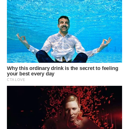
WAHANA
LISTRIK
WAHANA
TRAVEL
WAHANA
TV
WAHANANEWS
ID
WAHANANEWS
CO ID
WAHANANEWS
NET