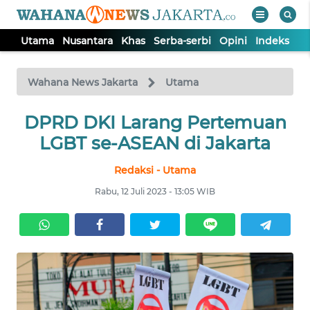
Utama
Nusantara
Khas
Serba-serbi
Opini
Indeks
WAHANA
Tutup
TV
Wahana News Jakarta
Utama
UTAMA
DPRD DKI Larang Pertemuan
LGBT se-ASEAN di Jakarta
NUSANTARA
Redaksi - Utama
Rabu, 12 Juli 2023 - 13:05 WIB
KHAS
SERBA-
SERBI
OPINI