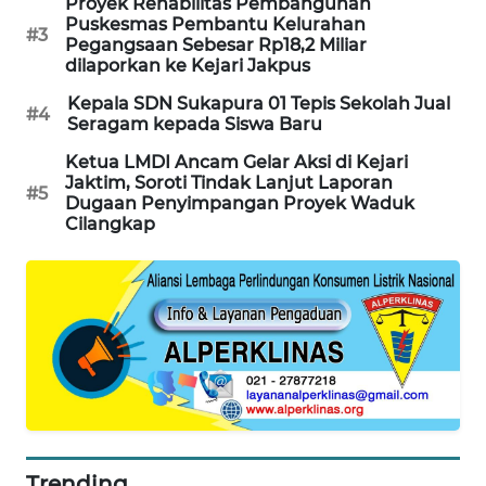
Proyek Rehabilitas Pembangunan
Puskesmas Pembantu Kelurahan
#3
Pegangsaan Sebesar Rp18,2 Miliar
SIBARAGAS
dilaporkan ke Kejari Jakpus
NEWS
Kepala SDN Sukapura 01 Tepis Sekolah Jual
#4
Seragam kepada Siswa Baru
METRO
SIANTAR
Ketua LMDI Ancam Gelar Aksi di Kejari
NEWS
Jaktim, Soroti Tindak Lanjut Laporan
#5
Dugaan Penyimpangan Proyek Waduk
Cilangkap
METRO
MEDAN
NEWS
METRO
JAKARTA
NEWS
KRT
NEWS
Trending