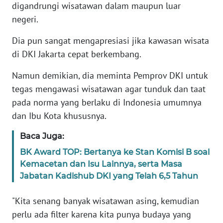
digandrungi wisatawan dalam maupun luar
negeri.
WN
SERAMBI
Dia pun sangat mengapresiasi jika kawasan wisata
di DKI Jakarta cepat berkembang.
WN
JAMBI
Namun demikian, dia meminta Pemprov DKI untuk
tegas mengawasi wisatawan agar tunduk dan taat
WN
pada norma yang berlaku di Indonesia umumnya
SULTRA
dan Ibu Kota khususnya.
Baca Juga:
WN
NTB
BK Award TOP: Bertanya ke Stan Komisi B soal
Kemacetan dan Isu Lainnya, serta Masa
WN
Jabatan Kadishub DKI yang Telah 6,5 Tahun
SULTENG
"Kita senang banyak wisatawan asing, kemudian
WN
perlu ada filter karena kita punya budaya yang
SULBAR