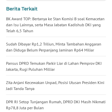
Berita Terkait
WN
KALTARA
BK Award TOP: Bertanya ke Stan Komisi B soal Kemacetan
dan Isu Lainnya, serta Masa Jabatan Kadishub DKI yang
WN
Telah 6,5 Tahun
KALSEL
Sudah Dibayar Rp1,2 Triliun, Minta Tambahan Anggaran
WN
dan Diduga Belum Perpanjang Jaminan Rp64 Miliar
KALTIM
Pansus DPRD Temukan Parkir Liar di Lahan Pemprov DKI
WN
Jakarta, Rugi Puluhan Milliar
SULSEL
Zita Anjani Kecewakan Unpad, Posisi Utusan Presiden Kini
WN
Jadi Tanda Tanya
GORONTALO
DPR RI Setop Tunjangan Rumah, DPRD DKI Masih Nikmati
WN
Rp78,8 Juta per Bulan
SULUT