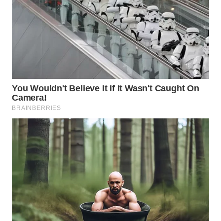
BEKASI
WN
BOGOR
WN
DEPOK
WN
TAPANULI
UTARA
WN
SAMOSIR
WN
PADANG
LAWAS