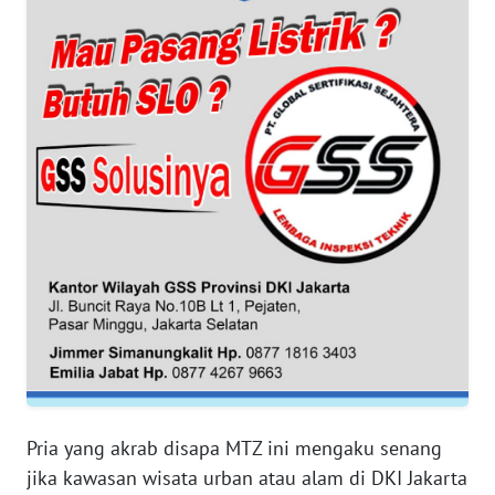
WN
BANTEN
WN
NTT
WN
KEPRI
WN
PAPUA
WN
PAPUA
BARAT
Pria yang akrab disapa MTZ ini mengaku senang
WN
jika kawasan wisata urban atau alam di DKI Jakarta
RIAU