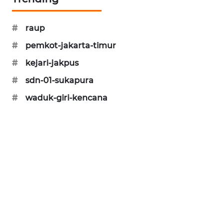
KARING
NEWS
#
raup
#
pemkot-jakarta-timur
JURNAL
MARITIM
#
kejari-jakpus
#
sdn-01-sukapura
HUMBANG
#
waduk-giri-kencana
NEWS
GARONGGANG
NEWS
FISUELRI
ID
ENERGI
NEWS