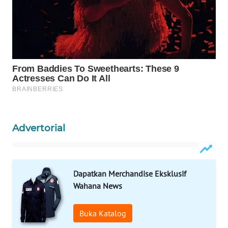
WAHANA
SPORT
WAHANA
UMKM
WAHANA
SELEB
Advertorial
WAHANA
PERSONA
WAHANA
Dapatkan Merchandise Eksklusif
OTOMOTIF
Wahana News
WAHANA
Buka Katalog
HEALTH