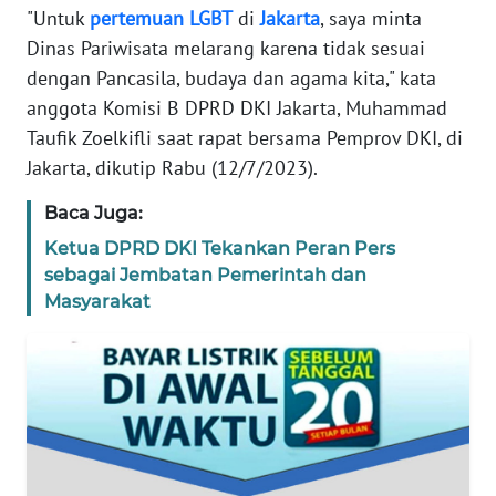
REDAKSI
"Untuk
pertemuan
LGBT
di
Jakarta
, saya minta
Dinas Pariwisata melarang karena tidak sesuai
KARIR
dengan Pancasila, budaya dan agama kita," kata
anggota Komisi B DPRD DKI Jakarta, Muhammad
DISCLAIMER
Taufik Zoelkifli saat rapat bersama Pemprov DKI, di
Jakarta, dikutip Rabu (12/7/2023).
Wahana
News
Baca Juga:
Regional
Ketua DPRD DKI Tekankan Peran Pers
sebagai Jembatan Pemerintah dan
WN
Masyarakat
SUMUT
WN
JAKARTA
WN
JABAR