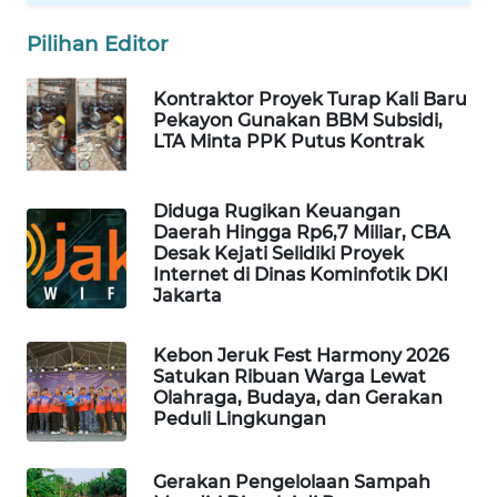
Pilihan Editor
WAHANA
DESA
WISATA
Kontraktor Proyek Turap Kali Baru
Pekayon Gunakan BBM Subsidi,
LTA Minta PPK Putus Kontrak
LAPAK
WAHANA
Diduga Rugikan Keuangan
Wahana
Daerah Hingga Rp6,7 Miliar, CBA
Network
Desak Kejati Selidiki Proyek
Internet di Dinas Kominfotik DKI
Jakarta
KONSUMEN
LISTRIK
Kebon Jeruk Fest Harmony 2026
Satukan Ribuan Warga Lewat
MASYARAKAT
Olahraga, Budaya, dan Gerakan
KELISTRIKAN
Peduli Lingkungan
WALINKI
Gerakan Pengelolaan Sampah
ID