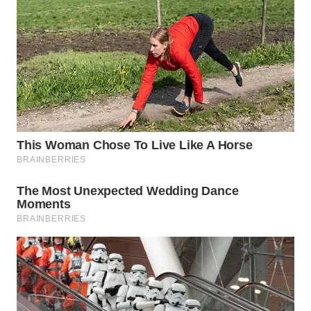
WN
TAPANULI
TENGAH
WN DELI
SERDANG
WN
TEBING
TINGGI
WN
PAKPAK
WN
KARAWANG
WN