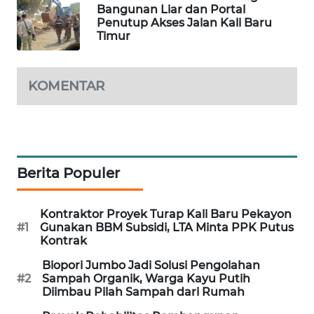
Bangunan Liar dan Portal
Penutup Akses Jalan Kali Baru
PORTAL
Timur
KONSUMEN
FORWAMKI
KOMENTAR
ALPERKLINAS
FORJASIDA
Berita Populer
TAMBANG
NEWS
Kontraktor Proyek Turap Kali Baru Pekayon
#1
Gunakan BBM Subsidi, LTA Minta PPK Putus
Kontrak
SITUNGIR
NEWS
Biopori Jumbo Jadi Solusi Pengolahan
#2
Sampah Organik, Warga Kayu Putih
Diimbau Pilah Sampah dari Rumah
SIDIKALANG
NEWS