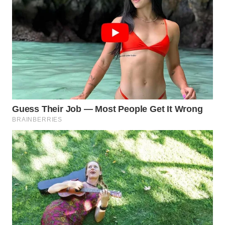
WN
PRIANGAN
TIMUR
WN
SEMARANG
WN
SOLO
WN
BOROBUDUR
WN
MADURA
WN
SURABAYA