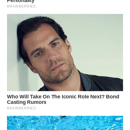
Wahana
Media
Group
WAHANA
NEWS
WAHANA
TANI
WAHANA
ADVOKAT
WAHANA
INFRASTRUKTUR
WAHANA
KONSUMEN