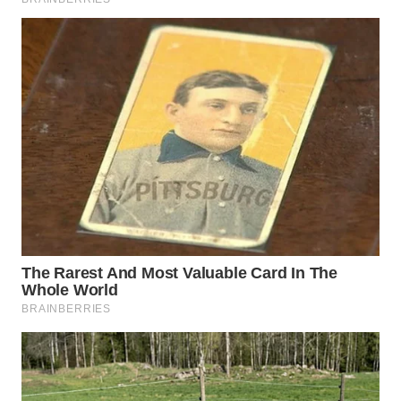
WN
TAPANULI
SELATAN
WN
TANJUNG
LESUNG
WN
KARO
WN
SIMALUNGUN
WN
LABUHANBATU