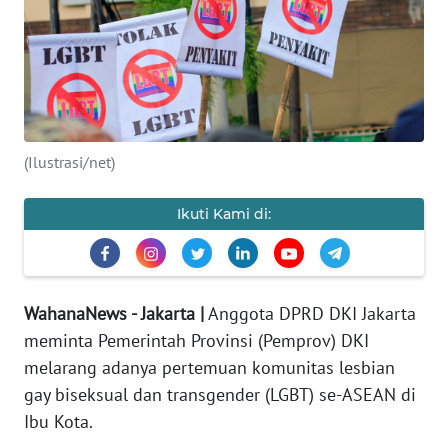
Informasi
INDEKS
BERITA
KONTAK
(Ilustrasi/net)
KAMI
Ikuti Kami di:
INFO
IKLAN
TENTANG
WahanaNews - Jakarta |
Anggota DPRD DKI Jakarta
KAMI
meminta Pemerintah Provinsi (Pemprov) DKI
PEDOMAN
melarang adanya pertemuan komunitas lesbian
MEDIA
gay biseksual dan transgender (LGBT) se-ASEAN di
SIBER
Ibu Kota.