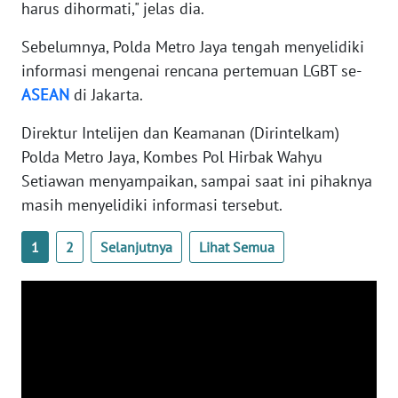
harus dihormati," jelas dia.
WN
Sebelumnya, Polda Metro Jaya tengah menyelidiki
BABEL
informasi mengenai rencana pertemuan LGBT se-
ASEAN
di Jakarta.
WN
SUMBAR
Direktur Intelijen dan Keamanan (Dirintelkam)
Polda Metro Jaya, Kombes Pol Hirbak Wahyu
WN
Setiawan menyampaikan, sampai saat ini pihaknya
SUMSEL
masih menyelidiki informasi tersebut.
WN
1
2
Selanjutnya
Lihat Semua
BENGKULU
WN
LAMPUNG
WN
JATENG