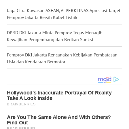
Jaga Citra Kawasan ASEAN, ALPERKLINAS Apresiasi Target
WN
MALUKU
Pemprov Jakarta Bersih Kabel Listrik
WN
DPRD DKI Jakarta Minta Pemprov Tegas Menagih
MALUT
Kewajiban Pengembang dan Berikan Sanksi
WN
Pemprov DKI Jakarta Rencanakan Kebijakan Pembatasan
DAIRI
Usia dan Kendaraan Bermotor
WN
DANAU
TOBA
WN
NIAS
WN
LANGKAT