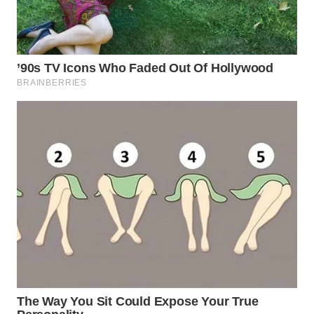
WN
NATUNA
WN
BINTAN
WN
MANDALIKA
WN
LIKUPANG
WN
LABUANBAJO
WN
BORNEO