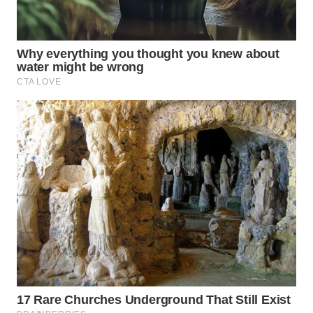
WN
SUMEDANG
WN
CIANJUR
WN
KEPULAUAN
SERIBU
WN
TANGERANG
WN
BINJAI
WN
CIREBON