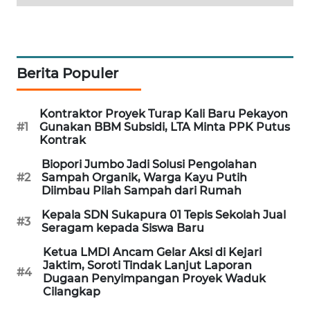
KARING
NEWS
Berita Populer
JURNAL
MARITIM
Kontraktor Proyek Turap Kali Baru Pekayon
HUMBANG
#1
Gunakan BBM Subsidi, LTA Minta PPK Putus
NEWS
Kontrak
Biopori Jumbo Jadi Solusi Pengolahan
GARONGGANG
#2
Sampah Organik, Warga Kayu Putih
NEWS
Diimbau Pilah Sampah dari Rumah
Kepala SDN Sukapura 01 Tepis Sekolah Jual
#3
FISUELRI
Seragam kepada Siswa Baru
ID
Ketua LMDI Ancam Gelar Aksi di Kejari
Jaktim, Soroti Tindak Lanjut Laporan
#4
ENERGI
Dugaan Penyimpangan Proyek Waduk
NEWS
Cilangkap