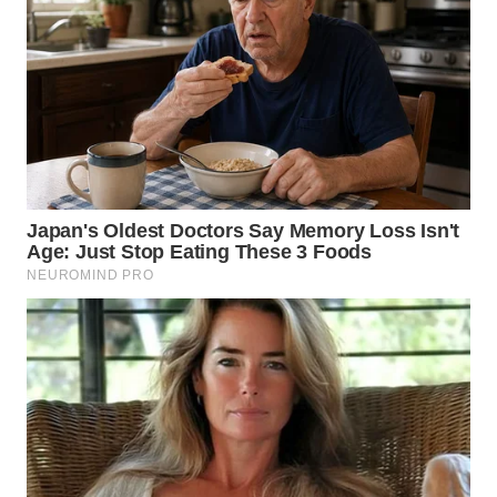
WN
TAPANULI
TENGAH
WN DELI
SERDANG
WN
TEBING
TINGGI
WN
PAKPAK
WN
KARAWANG
WN