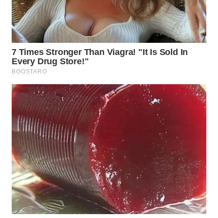
BEKASI
WN
BOGOR
WN
DEPOK
WN
TAPANULI
UTARA
WN
SAMOSIR
WN
PADANG
LAWAS