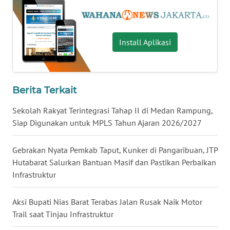
WN
KALTARA
Install Aplikasi
WN
KALSEL
Berita Terkait
WN
KALTIM
Sekolah Rakyat Terintegrasi Tahap II di Medan Rampung,
Siap Digunakan untuk MPLS Tahun Ajaran 2026/2027
WN
SULSEL
Gebrakan Nyata Pemkab Taput, Kunker di Pangaribuan, JTP
Hutabarat Salurkan Bantuan Masif dan Pastikan Perbaikan
WN
Infrastruktur
GORONTALO
Aksi Bupati Nias Barat Terabas Jalan Rusak Naik Motor
WN
Trail saat Tinjau Infrastruktur
SULUT