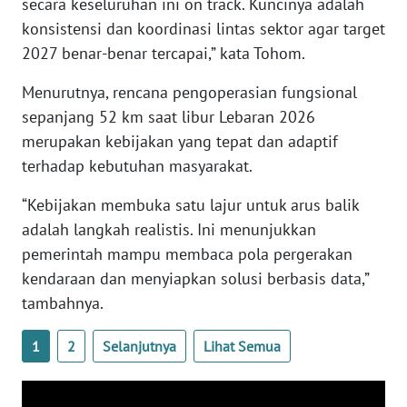
secara keseluruhan ini on track. Kuncinya adalah
konsistensi dan koordinasi lintas sektor agar target
WN
2027 benar-benar tercapai,” kata Tohom.
BABEL
Menurutnya, rencana pengoperasian fungsional
WN
sepanjang 52 km saat libur Lebaran 2026
SUMBAR
merupakan kebijakan yang tepat dan adaptif
terhadap kebutuhan masyarakat.
WN
SUMSEL
“Kebijakan membuka satu lajur untuk arus balik
adalah langkah realistis. Ini menunjukkan
WN
pemerintah mampu membaca pola pergerakan
BENGKULU
kendaraan dan menyiapkan solusi berbasis data,”
tambahnya.
WN
LAMPUNG
1
2
Selanjutnya
Lihat Semua
WN
JATENG