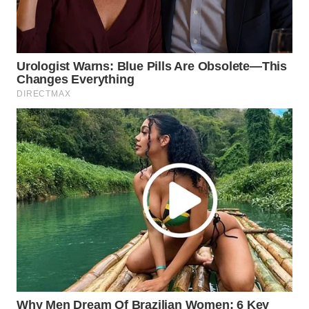
WAHANA
DESA
WISATA
LAPAK
WAHANA
Wahana
Network
KONSUMEN
LISTRIK
MASYARAKAT
KELISTRIKAN
WALINKI
ID