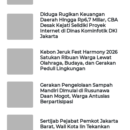
PORTAL
Diduga Rugikan Keuangan
KONSUMEN
Daerah Hingga Rp6,7 Miliar, CBA
Desak Kejati Selidiki Proyek
Internet di Dinas Kominfotik DKI
FORWAMKI
Jakarta
ALPERKLINAS
Kebon Jeruk Fest Harmony 2026
Satukan Ribuan Warga Lewat
Olahraga, Budaya, dan Gerakan
FORJASIDA
Peduli Lingkungan
TAMBANG
NEWS
Gerakan Pengelolaan Sampah
Mandiri Dimulai di Rusunawa
Daan Mogot, Warga Antusias
SITUNGIR
Berpartisipasi
NEWS
Sertijab Pejabat Pemkot Jakarta
SIDIKALANG
Barat, Wali Kota Iin Tekankan
NEWS