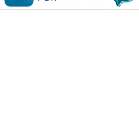
WAHANA MEDIA GROUP
|
|
|
WAHANA NEWS co
WAHANA TANI
WAHANA ADVOKAT
|
|
WAHANA INFRASTRUKTUR
WAHANA KONSUMEN
|
|
|
WAHANA LISTRIK
WAHANA TRAVEL
WAHANA TV
|
|
|
WAHANANEWS id
WAHANANEWS CO ID
WAHANANEWS NET
|
|
|
WAHANA SPORT ID
Wahana UMKM
Wahana Seleb
|
|
|
Wahana Persona
Wahana Otomotif
Wahana Health
|
Wahana Desa Wisata
Lapak Wahana