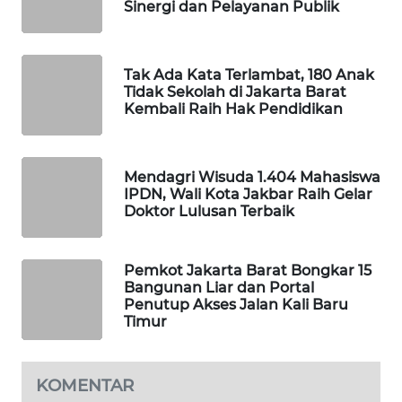
Sinergi dan Pelayanan Publik
SIBARAGAS
NEWS
Tak Ada Kata Terlambat, 180 Anak
Tidak Sekolah di Jakarta Barat
METRO
Kembali Raih Hak Pendidikan
SIANTAR
NEWS
Mendagri Wisuda 1.404 Mahasiswa
METRO
IPDN, Wali Kota Jakbar Raih Gelar
Doktor Lulusan Terbaik
MEDAN
NEWS
Pemkot Jakarta Barat Bongkar 15
METRO
Bangunan Liar dan Portal
JAKARTA
Penutup Akses Jalan Kali Baru
NEWS
Timur
KRT
NEWS
KOMENTAR