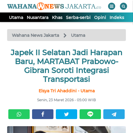
Utama
Nusantara
Khas
Serba-serbi
Opini
Indeks
WAHANA
Tutup
TV
Wahana News Jakarta
Utama
UTAMA
Japek II Selatan Jadi Harapan
Baru, MARTABAT Prabowo-
NUSANTARA
Gibran Soroti Integrasi
Transportasi
KHAS
Elsya Tri Ahaddini - Utama
Senin, 23 Maret 2026 - 05:00 WIB
SERBA-
SERBI
OPINI