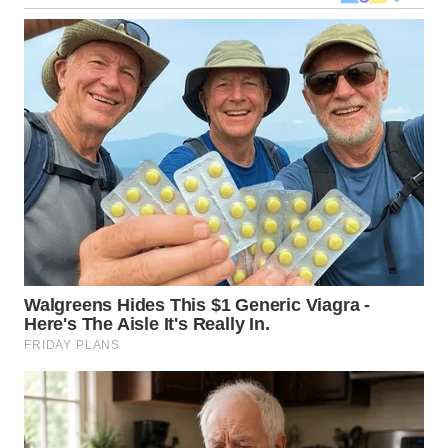
WN
TAPANULI
SELATAN
WN
TANJUNG
LESUNG
WN
KARO
WN
SIMALUNGUN
WN
LABUHANBATU