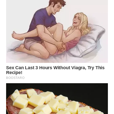
WN
INDRAMAYU
WN
KUNINGAN
WN
MAJALENGKA
WN
SUBANG
WN
SUKABUMI
WN
PURWAKARTA