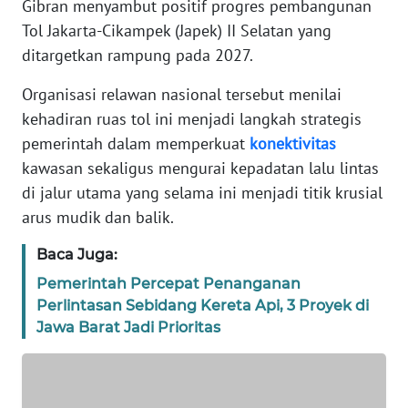
Gibran menyambut positif progres pembangunan
REDAKSI
Tol Jakarta-Cikampek (Japek) II Selatan yang
ditargetkan rampung pada 2027.
KARIR
Organisasi relawan nasional tersebut menilai
DISCLAIMER
kehadiran ruas tol ini menjadi langkah strategis
pemerintah dalam memperkuat
konektivitas
Wahana
kawasan sekaligus mengurai kepadatan lalu lintas
News
Regional
di jalur utama yang selama ini menjadi titik krusial
arus mudik dan balik.
WN
Baca Juga:
SUMUT
Pemerintah Percepat Penanganan
WN
Perlintasan Sebidang Kereta Api, 3 Proyek di
JAKARTA
Jawa Barat Jadi Prioritas
WN
JABAR