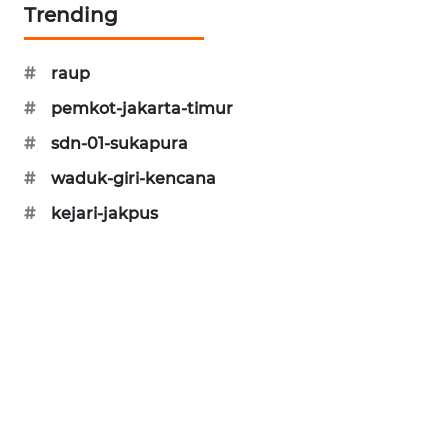
Trending
SONYA
ASA
NEWS
#
raup
#
pemkot-jakarta-timur
#
sdn-01-sukapura
#
waduk-giri-kencana
#
kejari-jakpus