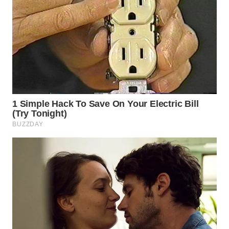
WAHANA
LISTRIK
WAHANA
TRAVEL
WAHANA
TV
WAHANANEWS
ID
WAHANANEWS
CO ID
WAHANANEWS
NET