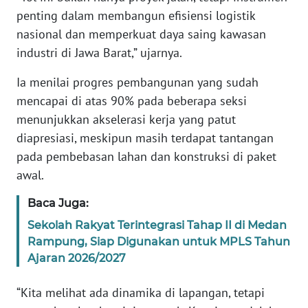
penting dalam membangun efisiensi logistik
nasional dan memperkuat daya saing kawasan
WN
SERAMBI
industri di Jawa Barat,” ujarnya.
Ia menilai progres pembangunan yang sudah
WN
mencapai di atas 90% pada beberapa seksi
JAMBI
menunjukkan akselerasi kerja yang patut
diapresiasi, meskipun masih terdapat tantangan
WN
SULTRA
pada pembebasan lahan dan konstruksi di paket
awal.
WN
NTB
Baca Juga:
Sekolah Rakyat Terintegrasi Tahap II di Medan
WN
Rampung, Siap Digunakan untuk MPLS Tahun
SULTENG
Ajaran 2026/2027
WN
“Kita melihat ada dinamika di lapangan, tetapi
SULBAR