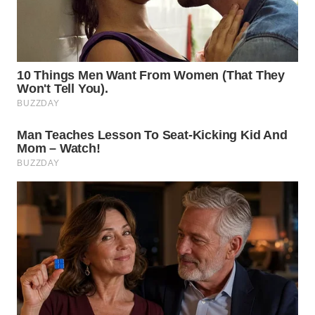
WAHANA
SPORT
WAHANA
UMKM
WAHANA
SELEB
WAHANA
PERSONA
WAHANA
OTOMOTIF
WAHANA
HEALTH