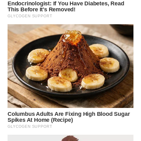
WN
SUMEDANG
WN
CIANJUR
WN
KEPULAUAN
SERIBU
WN
TANGERANG
WN
BINJAI
WN
CIREBON