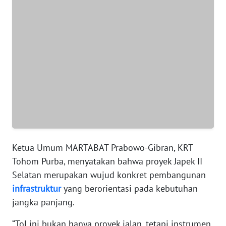
WN
BANTEN
WN
NTT
WN
KEPRI
WN
PAPUA
Ketua Umum MARTABAT Prabowo-Gibran, KRT
Tohom Purba, menyatakan bahwa proyek Japek II
WN
Selatan merupakan wujud konkret pembangunan
PAPUA
infrastruktur
yang berorientasi pada kebutuhan
BARAT
jangka panjang.
WN
“Tol ini bukan hanya proyek jalan, tetapi instrumen
RIAU