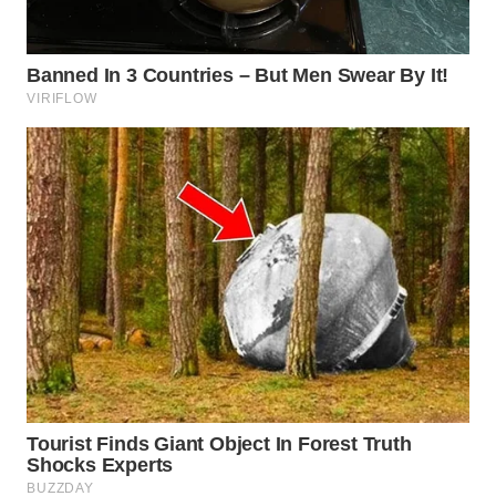
WN
NATUNA
WN
BINTAN
WN
MANDALIKA
WN
LIKUPANG
WN
LABUANBAJO
WN
BORNEO