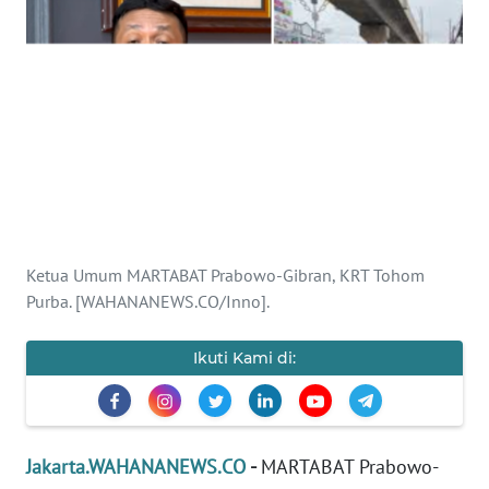
Informasi
INDEKS
BERITA
KONTAK
KAMI
INFO
IKLAN
Ketua Umum MARTABAT Prabowo-Gibran, KRT Tohom
Purba. [WAHANANEWS.CO/Inno].
TENTANG
KAMI
Ikuti Kami di:
PEDOMAN
MEDIA
SIBER
Jakarta.WAHANANEWS.CO
-
MARTABAT Prabowo-