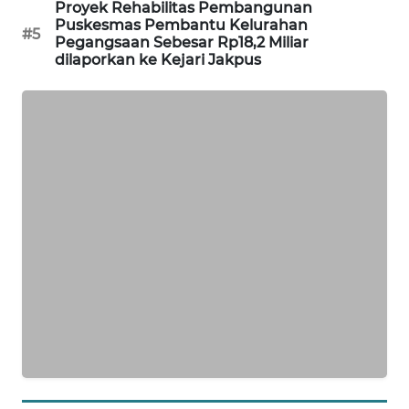
Proyek Rehabilitas Pembangunan
CILEUNGSI
Puskesmas Pembantu Kelurahan
#5
Pegangsaan Sebesar Rp18,2 Miliar
NEWS
dilaporkan ke Kejari Jakpus
BERKAT
NEWS
BERAMPU
NEWS
ANUGERAH
NEWS
AKHLAK
ID
PERAPKI
NEWS