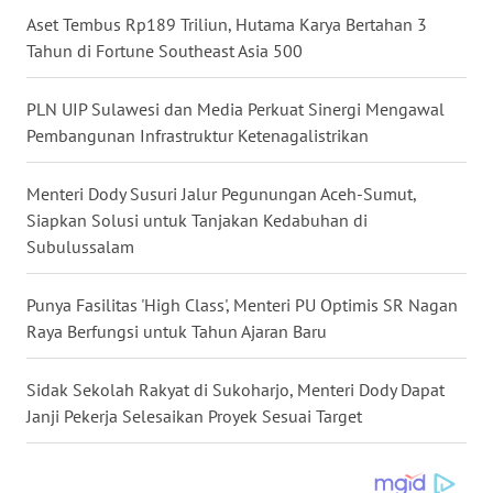
Aset Tembus Rp189 Triliun, Hutama Karya Bertahan 3
WN
Tahun di Fortune Southeast Asia 500
MALUKU
PLN UIP Sulawesi dan Media Perkuat Sinergi Mengawal
WN
Pembangunan Infrastruktur Ketenagalistrikan
MALUT
Menteri Dody Susuri Jalur Pegunungan Aceh-Sumut,
WN
Siapkan Solusi untuk Tanjakan Kedabuhan di
DAIRI
Subulussalam
WN
Punya Fasilitas 'High Class', Menteri PU Optimis SR Nagan
DANAU
TOBA
Raya Berfungsi untuk Tahun Ajaran Baru
WN
Sidak Sekolah Rakyat di Sukoharjo, Menteri Dody Dapat
NIAS
Janji Pekerja Selesaikan Proyek Sesuai Target
WN
LANGKAT