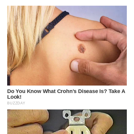
Wahana
Media
Group
WAHANA
NEWS
WAHANA
TANI
WAHANA
ADVOKAT
WAHANA
INFRASTRUKTUR
WAHANA
KONSUMEN