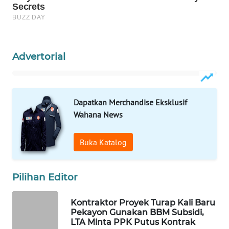
MAWAKA
ID
Advertorial
MARTABAT
NET
Dapatkan Merchandise Eksklusif
PLN
WATCH
Wahana News
MKLI
Buka Katalog
LPKKI
Pilihan Editor
LKKI
Kontraktor Proyek Turap Kali Baru
Pekayon Gunakan BBM Subsidi,
KOPEKLIN
LTA Minta PPK Putus Kontrak