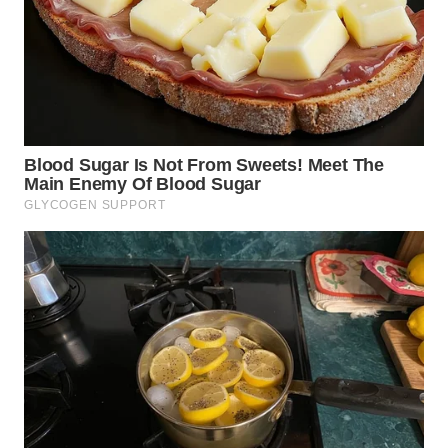
WN
PRIANGAN
TIMUR
WN
SEMARANG
WN
SOLO
WN
BOROBUDUR
WN
MADURA
WN
SURABAYA