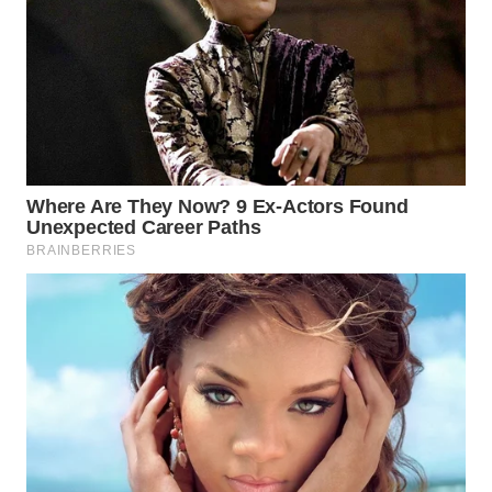
WN
PRIANGAN
TIMUR
WN
SEMARANG
WN
SOLO
WN
BOROBUDUR
WN
MADURA
WN
SURABAYA