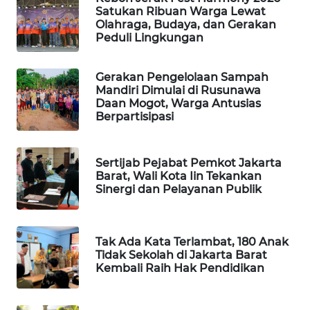
Satukan Ribuan Warga Lewat
Olahraga, Budaya, dan Gerakan
PORTAL
Peduli Lingkungan
KONSUMEN
Gerakan Pengelolaan Sampah
FORWAMKI
Mandiri Dimulai di Rusunawa
Daan Mogot, Warga Antusias
ALPERKLINAS
Berpartisipasi
FORJASIDA
Sertijab Pejabat Pemkot Jakarta
Barat, Wali Kota Iin Tekankan
TAMBANG
Sinergi dan Pelayanan Publik
NEWS
SITUNGIR
Tak Ada Kata Terlambat, 180 Anak
NEWS
Tidak Sekolah di Jakarta Barat
Kembali Raih Hak Pendidikan
SIDIKALANG
NEWS