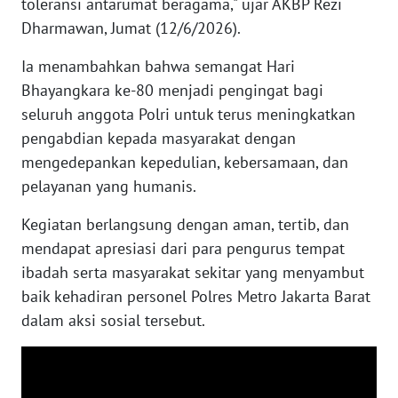
toleransi antarumat beragama," ujar AKBP Rezi
Dharmawan, Jumat (12/6/2026).
WN
NUSANTARA
Ia menambahkan bahwa semangat Hari
Bhayangkara ke-80 menjadi pengingat bagi
WN
seluruh anggota Polri untuk terus meningkatkan
JOGJA
pengabdian kepada masyarakat dengan
mengedepankan kepedulian, kebersamaan, dan
WN
pelayanan yang humanis.
JATIM
Kegiatan berlangsung dengan aman, tertib, dan
WN
mendapat apresiasi dari para pengurus tempat
BALI
ibadah serta masyarakat sekitar yang menyambut
baik kehadiran personel Polres Metro Jakarta Barat
WN
dalam aksi sosial tersebut.
KALBAR
WN
KALTENG