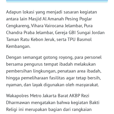
Adapun lokasi yang menjadi sasaran kegiatan
WN
antara lain Masjid Al Amanah Pesing Poglar
SERAMBI
Cengkareng, Vihara Vairocana Jelambar, Pura
Chandra Praba Jelambar, Gereja GBI Sungai Jordan
WN
JAMBI
Taman Ratu Kebon Jeruk, serta TPU Basmol
Kembangan.
WN
SULTRA
Dengan semangat gotong royong, para personel
bersama pengurus tempat ibadah melakukan
WN
pembersihan lingkungan, penataan area ibadah,
NTB
hingga pemeliharaan fasilitas agar tetap bersih,
nyaman, dan layak digunakan oleh masyarakat.
WN
SULTENG
Wakapolres Metro Jakarta Barat AKBP Rezi
Dharmawan mengatakan bahwa kegiatan Bakti
WN
Religi ini merupakan bagian dari rangkaian
SULBAR