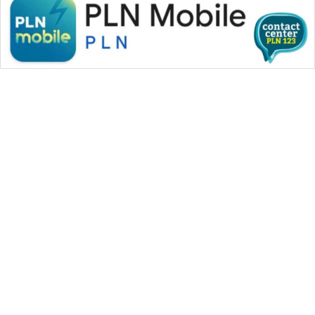
WAHANA MEDIA GROUP
|
|
|
WAHANA NEWS co
WAHANA TANI
WAHANA ADVOKAT
|
|
WAHANA INFRASTRUKTUR
WAHANA KONSUMEN
|
|
|
WAHANA LISTRIK
WAHANA TRAVEL
WAHANA TV
|
|
|
WAHANANEWS id
WAHANANEWS CO ID
WAHANANEWS NET
|
|
|