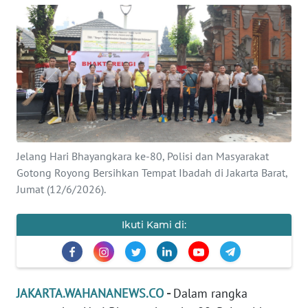
Informasi
INDEKS
BERITA
KONTAK
KAMI
INFO
Jelang Hari Bhayangkara ke-80, Polisi dan Masyarakat
IKLAN
Gotong Royong Bersihkan Tempat Ibadah di Jakarta Barat,
Jumat (12/6/2026).
TENTANG
KAMI
Ikuti Kami di:
PEDOMAN
MEDIA
SIBER
JAKARTA.WAHANANEWS.CO
-
Dalam rangka