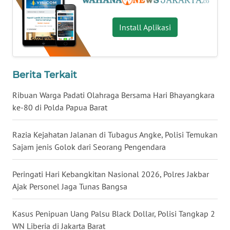
WN
Install Aplikasi
MALUKU
WN
MALUT
Berita Terkait
WN
Ribuan Warga Padati Olahraga Bersama Hari Bhayangkara
DAIRI
ke-80 di Polda Papua Barat
WN
Razia Kejahatan Jalanan di Tubagus Angke, Polisi Temukan
DANAU
Sajam jenis Golok dari Seorang Pengendara
TOBA
Peringati Hari Kebangkitan Nasional 2026, Polres Jakbar
WN
Ajak Personel Jaga Tunas Bangsa
NIAS
Kasus Penipuan Uang Palsu Black Dollar, Polisi Tangkap 2
WN
WN Liberia di Jakarta Barat
LANGKAT