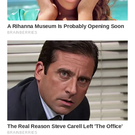
WN
NATUNA
WN
BINTAN
WN
MANDALIKA
WN
LIKUPANG
WN
LABUANBAJO
WN
BORNEO