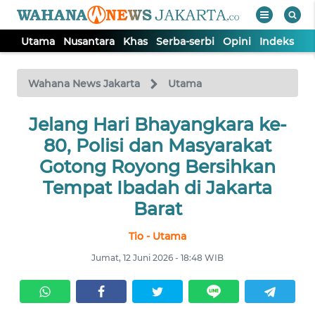
Utama
Nusantara
Khas
Serba-serbi
Opini
Indeks
WAHANA
Tutup
TV
Wahana News Jakarta
Utama
UTAMA
Jelang Hari Bhayangkara ke-
80, Polisi dan Masyarakat
NUSANTARA
Gotong Royong Bersihkan
Tempat Ibadah di Jakarta
KHAS
Barat
Tio - Utama
SERBA-
SERBI
Jumat, 12 Juni 2026 - 18:48 WIB
OPINI