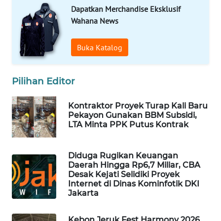
Dapatkan Merchandise Eksklusif
Wahana News
MAWAKA
ID
Buka Katalog
MARTABAT
NET
Pilihan Editor
PLN
Kontraktor Proyek Turap Kali Baru
WATCH
Pekayon Gunakan BBM Subsidi,
LTA Minta PPK Putus Kontrak
MKLI
Diduga Rugikan Keuangan
LPKKI
Daerah Hingga Rp6,7 Miliar, CBA
Desak Kejati Selidiki Proyek
Internet di Dinas Kominfotik DKI
LKKI
Jakarta
KOPEKLIN
Kebon Jeruk Fest Harmony 2026