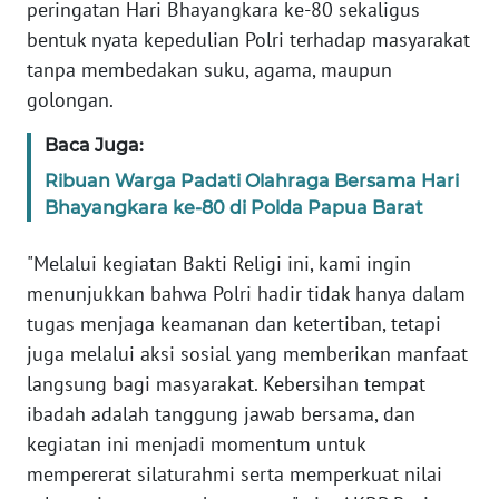
peringatan Hari Bhayangkara ke-80 sekaligus
bentuk nyata kepedulian Polri terhadap masyarakat
WN
tanpa membedakan suku, agama, maupun
BABEL
golongan.
WN
Baca Juga:
SUMBAR
Ribuan Warga Padati Olahraga Bersama Hari
Bhayangkara ke-80 di Polda Papua Barat
WN
SUMSEL
"Melalui kegiatan Bakti Religi ini, kami ingin
menunjukkan bahwa Polri hadir tidak hanya dalam
WN
tugas menjaga keamanan dan ketertiban, tetapi
BENGKULU
juga melalui aksi sosial yang memberikan manfaat
langsung bagi masyarakat. Kebersihan tempat
WN
LAMPUNG
ibadah adalah tanggung jawab bersama, dan
kegiatan ini menjadi momentum untuk
WN
mempererat silaturahmi serta memperkuat nilai
JATENG