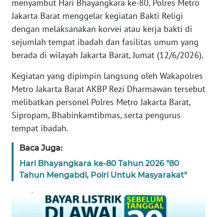
menyambut Hari Bhayangkara ke-80, Polres Metro
REDAKSI
Jakarta Barat menggelar kegiatan Bakti Religi
dengan melaksanakan korvei atau kerja bakti di
KARIR
sejumlah tempat ibadah dan fasilitas umum yang
berada di wilayah Jakarta Barat, Jumat (12/6/2026).
DISCLAIMER
Kegiatan yang dipimpin langsung oleh Wakapolres
Wahana
Metro Jakarta Barat AKBP Rezi Dharmawan tersebut
News
Regional
melibatkan personel Polres Metro Jakarta Barat,
Sipropam, Bhabinkamtibmas, serta pengurus
WN
tempat ibadah.
SUMUT
Baca Juga:
WN
Hari Bhayangkara ke-80 Tahun 2026 "80
JAKARTA
Tahun Mengabdi, Polri Untuk Masyarakat"
WN
JABAR