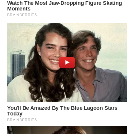
WAHANA
SPORT
WAHANA
UMKM
WAHANA
SELEB
WAHANA
PERSONA
WAHANA
OTOMOTIF
WAHANA
HEALTH