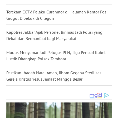
Terekam CCTV, Pelaku Curanmor di Halaman Kantor Pos
WN
Grogol Dibekuk di Cilegon
TAPANULI
SELATAN
Kapolres Jakbar Ajak Personel Binmas Jadi Polisi yang
Dekat dan Bermanfaat bagi Masyarakat
WN
TANJUNG
LESUNG
Modus Menyamar Jadi Petugas PLN, Tiga Pencuri Kabel
Listrik Ditangkap Polsek Tambora
WN
KARO
Pastikan Ibadah Natal Aman, Jibom Gegana Sterilisasi
Gereja Kristus Yesus Jemaat Mangga Besar
WN
SIMALUNGUN
WN
LABUHANBATU