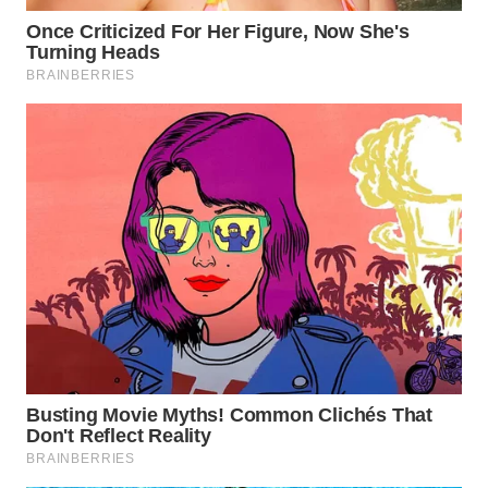
WN
SUMEDANG
WN
CIANJUR
WN
KEPULAUAN
SERIBU
WN
TANGERANG
WN
BINJAI
WN
CIREBON