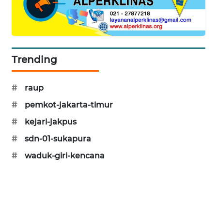
CILEUNGSI
NEWS
BERKAT
Trending
NEWS
BERAMPU
#
raup
NEWS
#
pemkot-jakarta-timur
ANUGERAH
#
kejari-jakpus
NEWS
#
sdn-01-sukapura
#
waduk-giri-kencana
AKHLAK
ID
PERAPKI
NEWS