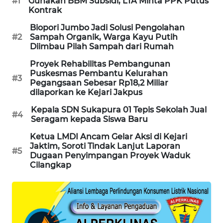
#1
Gunakan BBM Subsidi, LTA Minta PPK Putus
Kontrak
KARING
NEWS
Biopori Jumbo Jadi Solusi Pengolahan
#2
Sampah Organik, Warga Kayu Putih
Diimbau Pilah Sampah dari Rumah
JURNAL
MARITIM
Proyek Rehabilitas Pembangunan
Puskesmas Pembantu Kelurahan
#3
Pegangsaan Sebesar Rp18,2 Miliar
HUMBANG
dilaporkan ke Kejari Jakpus
NEWS
Kepala SDN Sukapura 01 Tepis Sekolah Jual
#4
Seragam kepada Siswa Baru
GARONGGANG
NEWS
Ketua LMDI Ancam Gelar Aksi di Kejari
Jaktim, Soroti Tindak Lanjut Laporan
#5
Dugaan Penyimpangan Proyek Waduk
FISUELRI
Cilangkap
ID
ENERGI
NEWS