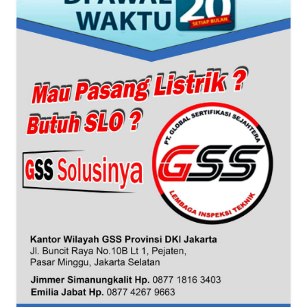
WN
BANTEN
WN
NTT
WN
KEPRI
WN
PAPUA
WN
PAPUA
BARAT
WN
RIAU