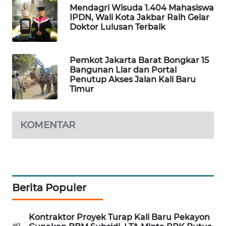
Mendagri Wisuda 1.404 Mahasiswa
IPDN, Wali Kota Jakbar Raih Gelar
SIBARAGAS
Doktor Lulusan Terbaik
NEWS
METRO
Pemkot Jakarta Barat Bongkar 15
Bangunan Liar dan Portal
SIANTAR
Penutup Akses Jalan Kali Baru
NEWS
Timur
METRO
MEDAN
KOMENTAR
NEWS
METRO
JAKARTA
NEWS
Berita Populer
KRT
NEWS
Kontraktor Proyek Turap Kali Baru Pekayon