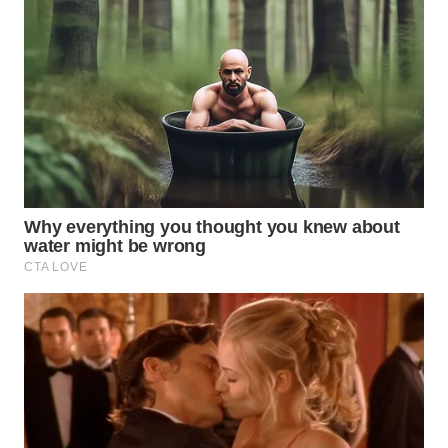
WN
TAPANULI
TENGAH
WN DELI
SERDANG
WN
TEBING
TINGGI
WN
PAKPAK
WN
KARAWANG
WN