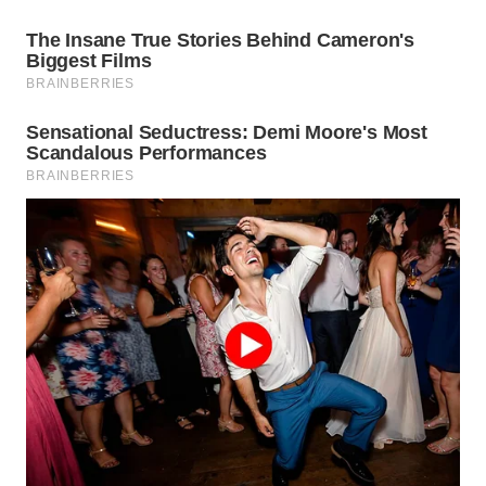
Wahana
Media
Group
WAHANA
NEWS
WAHANA
TANI
WAHANA
ADVOKAT
WAHANA
INFRASTRUKTUR
WAHANA
KONSUMEN