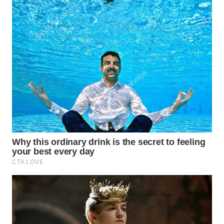
WN
INDRAMAYU
WN
KUNINGAN
WN
MAJALENGKA
WN
SUBANG
WN
SUKABUMI
WN
PURWAKARTA