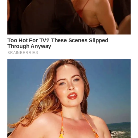
BEKASI
WN
BOGOR
WN
DEPOK
WN
TAPANULI
UTARA
WN
SAMOSIR
WN
PADANG
LAWAS