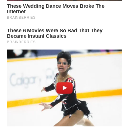
WAHANA
LISTRIK
WAHANA
TRAVEL
WAHANA
TV
WAHANANEWS
ID
WAHANANEWS
CO ID
WAHANANEWS
NET