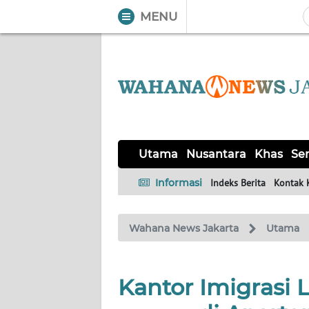
MENU
WAHANA
Tutup
TV
UTAMA
NUSANTARA
Utama
Nusantara
Khas
Ser
KHAS
Informasi
Indeks Berita
Kontak 
SERBA-
Wahana News Jakarta
Utama
SERBI
OPINI
Kantor Imigrasi
Informasi