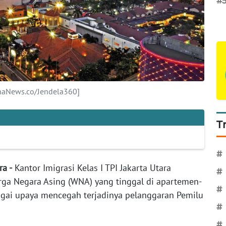
#
hanaNews.co/Jendela360]
T
#
ra -
Kantor Imigrasi Kelas I TPI Jakarta Utara
#
ga Negara Asing (WNA) yang tinggal di apartemen-
#
agai upaya mencegah terjadinya pelanggaran Pemilu
#
#