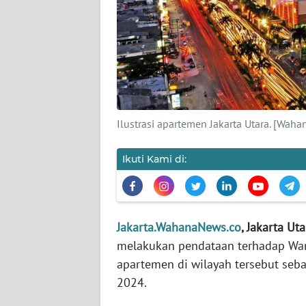
KARIR
DISCLAIMER
Wahana
News
Ilustrasi apartemen Jakarta Utara. [Wa
Regional
Ikuti Kami di:
WN
SUMUT
WN
JAKARTA
Jakarta.WahanaNews.co
, Jakarta Uta
melakukan pendataan terhadap War
WN
apartemen di wilayah tersebut seb
JABAR
2024.