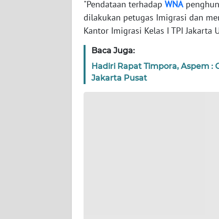
"Pendataan terhadap
WNA
penghuni
WN
BANTEN
dilakukan petugas Imigrasi dan men
Kantor Imigrasi Kelas I TPI Jakarta 
WN
NTT
Baca Juga:
Hadiri Rapat Timpora, Aspem : C
WN
Jakarta Pusat
KEPRI
WN
PAPUA
WN
PAPUA
BARAT
WN
RIAU