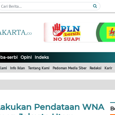
ba-serbi
Opini
Indeks
Kami
Info Iklan
Tentang Kami
Pedoman Media Siber
Redaksi
Karir
 Lakukan Pendataan WNA
B