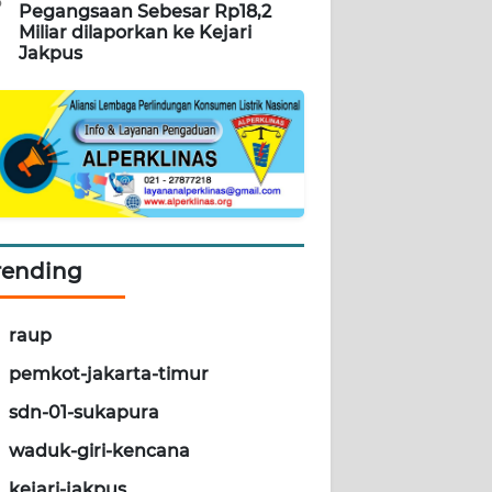
5
Pegangsaan Sebesar Rp18,2
Miliar dilaporkan ke Kejari
Jakpus
rending
raup
pemkot-jakarta-timur
sdn-01-sukapura
waduk-giri-kencana
kejari-jakpus