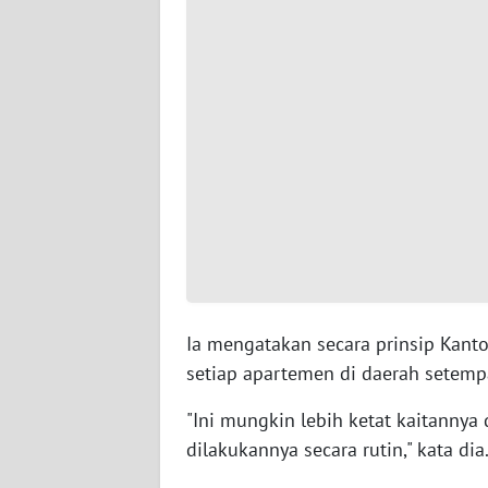
WN
SERAMBI
WN
JAMBI
WN
SULTRA
WN
NTB
Ia mengatakan secara prinsip Kant
WN
setiap apartemen di daerah setempa
SULTENG
"Ini mungkin lebih ketat kaitanny
WN
dilakukannya secara rutin," kata dia
SULBAR