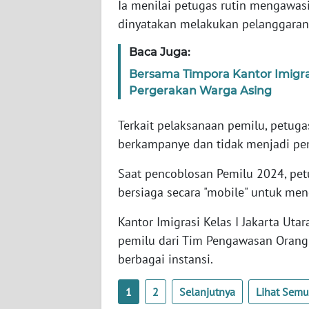
Ia menilai petugas rutin mengawa
WN
dinyatakan melakukan pelanggaran t
BABEL
Baca Juga:
WN
Bersama Timpora Kantor Imigra
SUMBAR
Pergerakan Warga Asing
WN
Terkait pelaksanaan pemilu, petuga
SUMSEL
berkampanye dan tidak menjadi pem
WN
Saat pencoblosan Pemilu 2024, petu
BENGKULU
bersiaga secara "mobile" untuk men
WN
Kantor Imigrasi Kelas I Jakarta Ut
LAMPUNG
pemilu dari Tim Pengawasan Orang 
berbagai instansi.
WN
JATENG
1
2
Selanjutnya
Lihat Sem