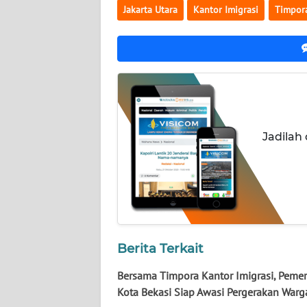
WN
Jakarta Utara
Kantor Imigrasi
Timpor
KALTARA
WN
KALSEL
WN
KALTIM
Jadilah
WN
SULSEL
WN
GORONTALO
Berita Terkait
WN
Bersama Timpora Kantor Imigrasi, Pemer
SULUT
Kota Bekasi Siap Awasi Pergerakan Warg