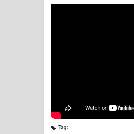
WN
NUSANTARA
WN
JOGJA
WN
JATIM
WN
BALI
WN
KALBAR
WN
KALTENG
Tag: