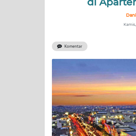
di Aparte
INDEKS
Dani
BERITA
Kamis,
KONTAK
KAMI
Komentar
INFO
IKLAN
TENTANG
KAMI
PEDOMAN
MEDIA
SIBER
REDAKSI