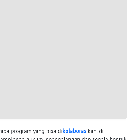
pa program yang bisa di
kolaborasi
kan, di
dampingan hukum, penggalangan dan segala bentuk