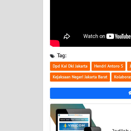
WN
KALTARA
WN
KALSEL
WN
KALTIM
Tag:
Dpd Kai Dki Jakarta
Hendri Antoro S
WN
SULSEL
Kejaksaan Negeri Jakarta Barat
Kolabora
WN
GORONTALO
WN
SULUT