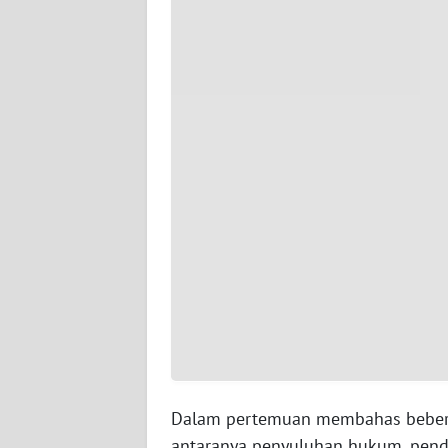
WN
SERAMBI
WN
JAMBI
WN
SULTRA
WN
NTB
WN
SULTENG
WN
SULBAR
Dalam pertemuan membahas bebera
antaranya penyuluhan hukum, pen