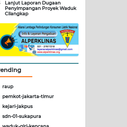
5
Lanjut Laporan Dugaan
Penyimpangan Proyek Waduk
Cilangkap
rending
raup
pemkot-jakarta-timur
kejari-jakpus
sdn-01-sukapura
waduk-giri-kencana