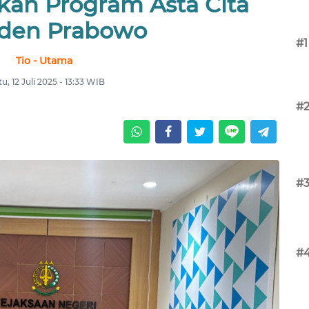
kan Program Asta Cita
iden Prabowo
#1
Tio - Utama
u, 12 Juli 2025 - 13:33 WIB
#
#
#