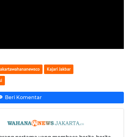
Jakartawahananewsco
Kajari Jakbar
si
Beri Komentar