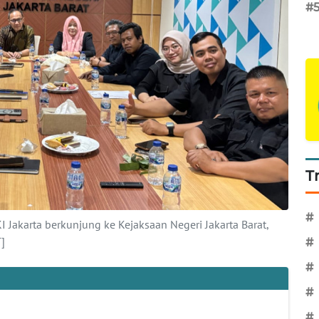
#
T
#
 Jakarta berkunjung ke Kejaksaan Negeri Jakarta Barat,
]
#
#
#
#