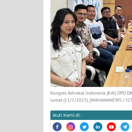
KARIR
DISCLAIMER
Wahana
News
Regional
WN
SUMUT
WN
Kongres Advokat Indonesia (KAI) DPD DKI
JAKARTA
Jumat (11/7/2025). [WAHANANEWS / IST
WN
Ikuti Kami di:
JABAR