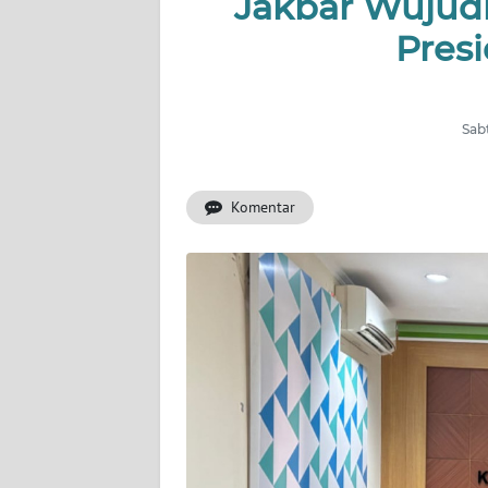
Jakbar Wujud
Pres
INDEKS
BERITA
KONTAK
Sabt
KAMI
Komentar
INFO
IKLAN
TENTANG
KAMI
PEDOMAN
MEDIA
SIBER
REDAKSI