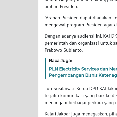
WN
arahan Presiden.
BABEL
"Arahan Presiden dapat diadakan 
mengawal program Presiden agar dap
WN
SUMBAR
Dengan adanya audiensi ini, KAI DKI
pemerintah dan organisasi untuk 
WN
Prabowo Subianto.
SUMSEL
Baca Juga:
WN
BENGKULU
PLN Electricity Services dan M
Pengembangan Bisnis Ketenaga
WN
Tuti Susilawati, Ketua DPD KAI Jak
LAMPUNG
terjalin komunikasi yang baik ke 
menangani berbagai perkara yang
WN
JATENG
Kajari Jakbar juga menegaskan, pi