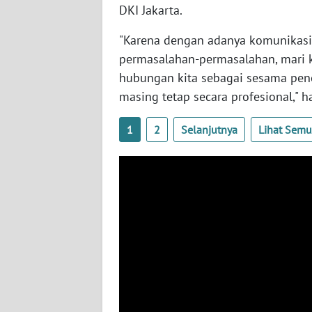
DKI Jakarta.
WN
NUSANTARA
"Karena dengan adanya komunikasi s
permasalahan-permasalahan, mari k
WN
hubungan kita sebagai sesama pen
JOGJA
masing tetap secara profesional," h
WN
1
2
Selanjutnya
Lihat Sem
JATIM
WN
BALI
WN
KALBAR
WN
KALTENG