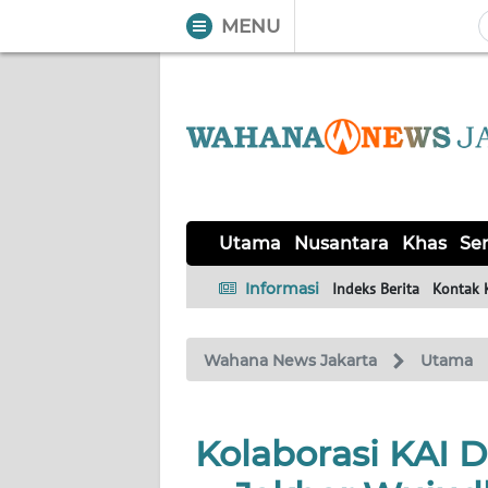
MENU
WAHANA
Tutup
TV
UTAMA
NUSANTARA
Utama
Nusantara
Khas
Ser
KHAS
Informasi
Indeks Berita
Kontak 
SERBA-
Wahana News Jakarta
Utama
SERBI
OPINI
Kolaborasi KAI D
Informasi