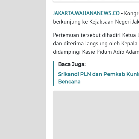
WN
BANTEN
JAKARTA.WAHANANEWS.CO
-
Kongre
berkunjung ke Kejaksaan Negeri Jak
WN
NTT
Pertemuan tersebut dihadiri Ketua D
dan diterima langsung oleh Kepala 
WN
didampingi Kasie Pidum Adib Adam, 
KEPRI
Baca Juga:
WN
Srikandi PLN dan Pemkab Kuni
PAPUA
Bencana
WN
PAPUA
BARAT
WN
RIAU