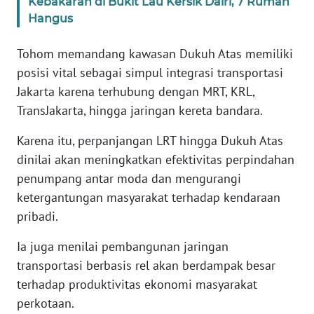
Kebakaran di Bukit Lau Kersik Dairi, 7 Rumah
Hangus
WN
BABEL
Tohom memandang kawasan Dukuh Atas memiliki
posisi vital sebagai simpul integrasi transportasi
WN
Jakarta karena terhubung dengan MRT, KRL,
SUMBAR
TransJakarta, hingga jaringan kereta bandara.
WN
Karena itu, perpanjangan LRT hingga Dukuh Atas
SUMSEL
dinilai akan meningkatkan efektivitas perpindahan
penumpang antar moda dan mengurangi
WN
ketergantungan masyarakat terhadap kendaraan
BENGKULU
pribadi.
WN
Ia juga menilai pembangunan jaringan
LAMPUNG
transportasi berbasis rel akan berdampak besar
terhadap produktivitas ekonomi masyarakat
WN
perkotaan.
JATENG