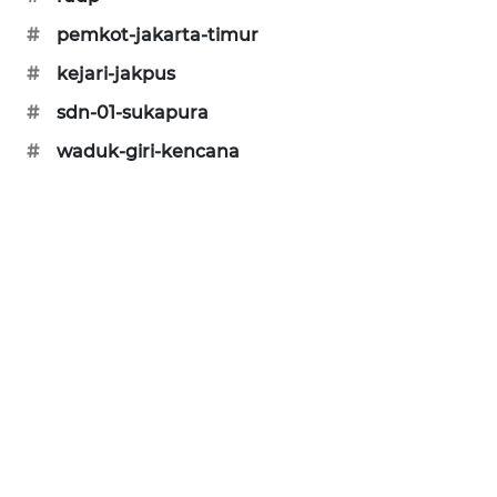
KARING
#
pemkot-jakarta-timur
NEWS
#
kejari-jakpus
#
sdn-01-sukapura
JURNAL
MARITIM
#
waduk-giri-kencana
HUMBANG
NEWS
GARONGGANG
NEWS
FISUELRI
ID
ENERGI
NEWS