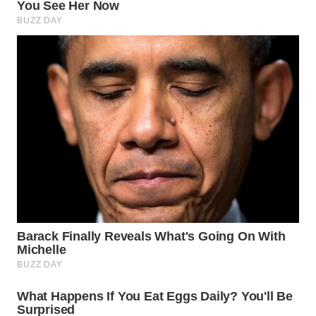
WN
SUMEDANG
WN
CIANJUR
WN
KEPULAUAN
SERIBU
WN
TANGERANG
WN
BINJAI
WN
CIREBON