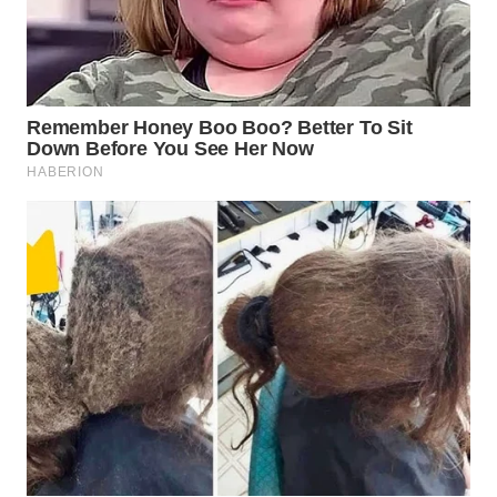
Wahana
Media
Group
WAHANA
NEWS
WAHANA
TANI
WAHANA
ADVOKAT
WAHANA
INFRASTRUKTUR
WAHANA
KONSUMEN