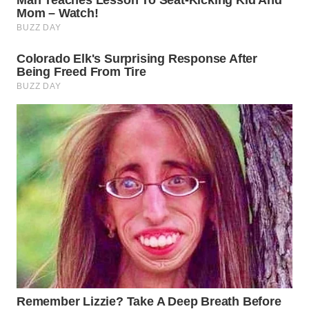
BEKASI
WN
BOGOR
WN
DEPOK
WN
TAPANULI
UTARA
WN
SAMOSIR
WN
PADANG
LAWAS