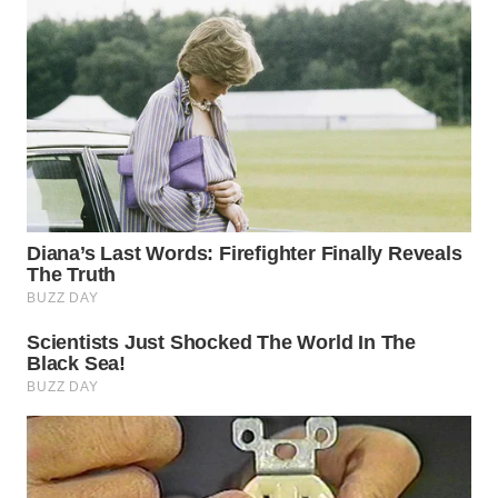
WN
PRIANGAN
TIMUR
WN
SEMARANG
WN
SOLO
WN
BOROBUDUR
WN
MADURA
WN
SURABAYA