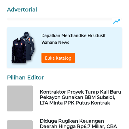
Advertorial
WAHANA
SPORT
WAHANA
Dapatkan Merchandise Eksklusif
UMKM
Wahana News
WAHANA
Buka Katalog
SELEB
WAHANA
Pilihan Editor
PERSONA
Kontraktor Proyek Turap Kali Baru
Pekayon Gunakan BBM Subsidi,
WAHANA
LTA Minta PPK Putus Kontrak
OTOMOTIF
WAHANA
Diduga Rugikan Keuangan
HEALTH
Daerah Hingga Rp6,7 Miliar, CBA