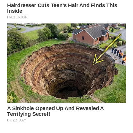
WAHANA
LISTRIK
WAHANA
TRAVEL
WAHANA
TV
WAHANANEWS
ID
WAHANANEWS
CO ID
WAHANANEWS
NET