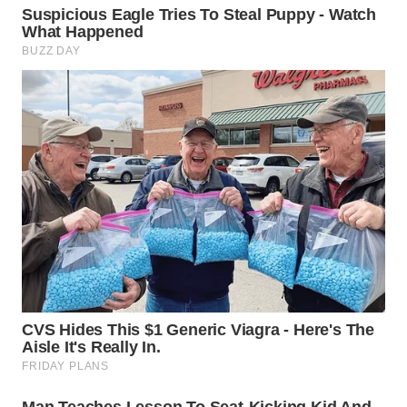
WN
TAPANULI
TENGAH
WN DELI
SERDANG
WN
TEBING
TINGGI
WN
PAKPAK
WN
KARAWANG
WN