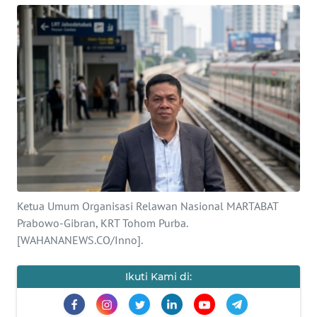
Informasi
INDEKS
BERITA
KONTAK
KAMI
INFO
IKLAN
Ketua Umum Organisasi Relawan Nasional MARTABAT
TENTANG
KAMI
Prabowo-Gibran, KRT Tohom Purba.
[WAHANANEWS.CO/Inno].
PEDOMAN
MEDIA
Ikuti Kami di:
SIBER