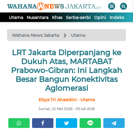
Utama
Nusantara
Khas
Serba-serbi
Opini
Indeks
WAHANA
Tutup
TV
Wahana News Jakarta
Utama
UTAMA
LRT Jakarta Diperpanjang ke
Dukuh Atas, MARTABAT
NUSANTARA
Prabowo-Gibran: Ini Langkah
Besar Bangun Konektivitas
KHAS
Aglomerasi
Elsya Tri Ahaddini - Utama
SERBA-
SERBI
Jumat, 22 Mei 2026 - 05:48 WIB
OPINI