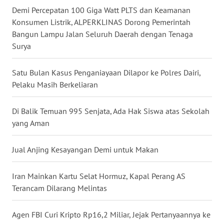
Demi Percepatan 100 Giga Watt PLTS dan Keamanan
WN
Konsumen Listrik, ALPERKLINAS Dorong Pemerintah
MALUKU
Bangun Lampu Jalan Seluruh Daerah dengan Tenaga
Surya
WN
MALUT
Satu Bulan Kasus Penganiayaan Dilapor ke Polres Dairi,
Pelaku Masih Berkeliaran
WN
DAIRI
Di Balik Temuan 995 Senjata, Ada Hak Siswa atas Sekolah
yang Aman
WN
DANAU
Jual Anjing Kesayangan Demi untuk Makan
TOBA
Iran Mainkan Kartu Selat Hormuz, Kapal Perang AS
WN
NIAS
Terancam Dilarang Melintas
WN
Agen FBI Curi Kripto Rp16,2 Miliar, Jejak Pertanyaannya ke
LANGKAT