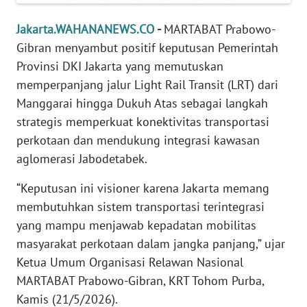
REDAKSI
Jakarta.WAHANANEWS.CO
-
MARTABAT Prabowo-
KARIR
Gibran menyambut positif keputusan Pemerintah
Provinsi DKI Jakarta yang memutuskan
DISCLAIMER
memperpanjang jalur Light Rail Transit (LRT) dari
Manggarai hingga Dukuh Atas sebagai langkah
Wahana
strategis memperkuat konektivitas transportasi
News
perkotaan dan mendukung integrasi kawasan
Regional
aglomerasi Jabodetabek.
WN
“Keputusan ini visioner karena Jakarta memang
SUMUT
membutuhkan sistem transportasi terintegrasi
yang mampu menjawab kepadatan mobilitas
WN
masyarakat perkotaan dalam jangka panjang,” ujar
JAKARTA
Ketua Umum Organisasi Relawan Nasional
MARTABAT Prabowo-Gibran, KRT Tohom Purba,
WN
JABAR
Kamis (21/5/2026).