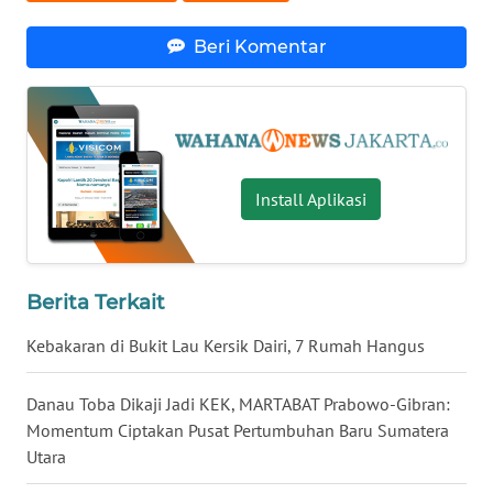
WN
Beri Komentar
KALTARA
WN
KALSEL
Install Aplikasi
WN
KALTIM
WN
Berita Terkait
SULSEL
Kebakaran di Bukit Lau Kersik Dairi, 7 Rumah Hangus
WN
GORONTALO
Danau Toba Dikaji Jadi KEK, MARTABAT Prabowo-Gibran:
Momentum Ciptakan Pusat Pertumbuhan Baru Sumatera
WN
Utara
SULUT