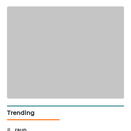
SIBARAGAS
NEWS
METRO
SIANTAR
NEWS
METRO
MEDAN
NEWS
METRO
JAKARTA
NEWS
Trending
KRT
NEWS
#
raup