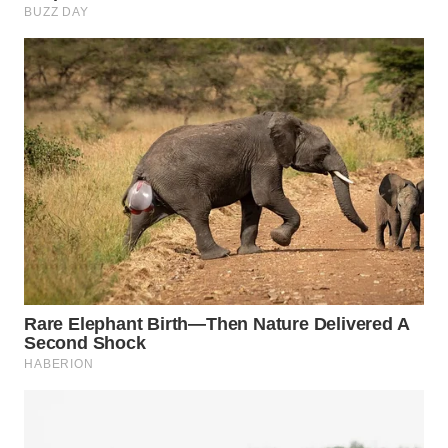
WN
INDRAMAYU
WN
KUNINGAN
WN
MAJALENGKA
WN
SUBANG
WN
SUKABUMI
WN
PURWAKARTA