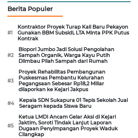
Berita Populer
PORTAL
KONSUMEN
Kontraktor Proyek Turap Kali Baru Pekayon
#1
Gunakan BBM Subsidi, LTA Minta PPK Putus
FORWAMKI
Kontrak
Biopori Jumbo Jadi Solusi Pengolahan
ALPERKLINAS
#2
Sampah Organik, Warga Kayu Putih
Diimbau Pilah Sampah dari Rumah
FORJASIDA
Proyek Rehabilitas Pembangunan
Puskesmas Pembantu Kelurahan
#3
TAMBANG
Pegangsaan Sebesar Rp18,2 Miliar
dilaporkan ke Kejari Jakpus
NEWS
Kepala SDN Sukapura 01 Tepis Sekolah Jual
#4
Seragam kepada Siswa Baru
SITUNGIR
NEWS
Ketua LMDI Ancam Gelar Aksi di Kejari
Jaktim, Soroti Tindak Lanjut Laporan
#5
Dugaan Penyimpangan Proyek Waduk
SIDIKALANG
Cilangkap
NEWS