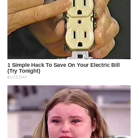
WN
NATUNA
WN
BINTAN
WN
MANDALIKA
WN
LIKUPANG
WN
LABUANBAJO
WN
BORNEO