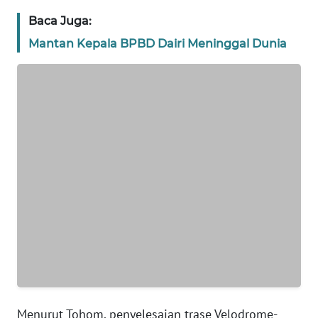
Baca Juga:
WN
BANTEN
Mantan Kepala BPBD Dairi Meninggal Dunia
WN
NTT
WN
KEPRI
WN
PAPUA
WN
PAPUA
BARAT
WN
Menurut Tohom, penyelesaian trase Velodrome-
RIAU