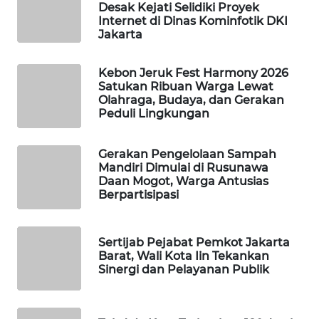
Desak Kejati Selidiki Proyek
Internet di Dinas Kominfotik DKI
WAHANA
Jakarta
DESA
WISATA
Kebon Jeruk Fest Harmony 2026
Satukan Ribuan Warga Lewat
LAPAK
Olahraga, Budaya, dan Gerakan
WAHANA
Peduli Lingkungan
Wahana
Gerakan Pengelolaan Sampah
Network
Mandiri Dimulai di Rusunawa
Daan Mogot, Warga Antusias
Berpartisipasi
KONSUMEN
LISTRIK
Sertijab Pejabat Pemkot Jakarta
MASYARAKAT
Barat, Wali Kota Iin Tekankan
KELISTRIKAN
Sinergi dan Pelayanan Publik
WALINKI
ID