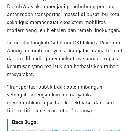
Dukuh Atas akan menjadi penghubung penting
antar moda transportasi massal di pusat ibu kota
WN
SERAMBI
sekaligus memperkuat ekosistem mobilitas
modern yang lebih efisien dan ramah lingkungan.
WN
Ia menilai langkah Gubernur DKI Jakarta Pramono
JAMBI
Anung memilih menyelesaikan jalur utama terlebih
dahulu dibanding membuka trase baru merupakan
WN
SULTRA
keputusan yang realistis dan berbasis kebutuhan
masyarakat.
WN
“Transportasi publik tidak boleh dibangun
NTB
setengah-setengah karena masyarakat
WN
membutuhkan kepastian konektivitas dari satu
SULTENG
titik ke titik lain secara utuh,” katanya.
Baca Juga:
WN
SULBAR