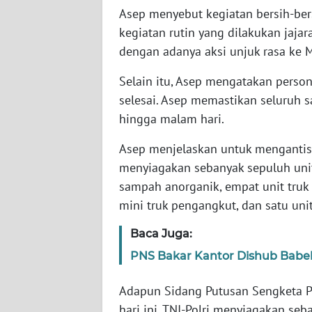
Asep menyebut kegiatan bersih-be
WN
BABEL
kegiatan rutin yang dilakukan jajar
dengan adanya aksi unjuk rasa ke 
WN
Selain itu, Asep mengatakan person
SUMBAR
selesai. Asep memastikan seluruh
hingga malam hari.
WN
SUMSEL
Asep menjelaskan untuk menganti
menyiagakan sebanyak sepuluh unit 
WN
BENGKULU
sampah anorganik, empat unit truk
mini truk pengangkut, dan satu unit
WN
Baca Juga:
LAMPUNG
PNS Bakar Kantor Dishub Babel
WN
JATENG
Adapun Sidang Putusan Sengketa P
hari ini, TNI-Polri menyiagakan se