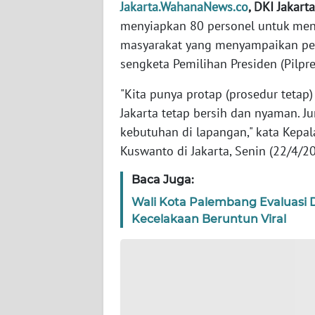
Jakarta.WahanaNews.co
, DKI Jakarta
WN
BANTEN
menyiapkan 80 personel untuk men
masyarakat yang menyampaikan pen
WN
sengketa Pemilihan Presiden (Pilpre
NTT
"Kita punya protap (prosedur tetap
WN
Jakarta tetap bersih dan nyaman. J
KEPRI
kebutuhan di lapangan," kata Kepa
Kuswanto di Jakarta, Senin (22/4/20
WN
PAPUA
Baca Juga:
Wali Kota Palembang Evaluasi D
WN
Kecelakaan Beruntun Viral
PAPUA
BARAT
WN
RIAU