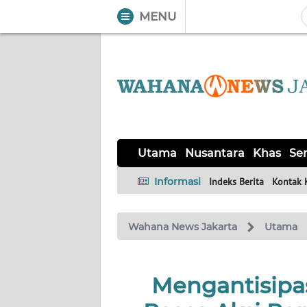
MENU
WAHANA
Tutup
TV
UTAMA
NUSANTARA
Utama
Nusantara
Khas
Ser
KHAS
Informasi
Indeks Berita
Kontak 
SERBA-
Wahana News Jakarta
Utama
SERBI
OPINI
Mengantisip
Informasi