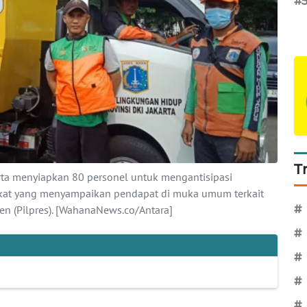
#
T
rta menyiapkan 80 personel untuk mengantisipasi
kat yang menyampaikan pendapat di muka umum terkait
#
en (Pilpres). [WahanaNews.co/Antara]
#
#
#
#