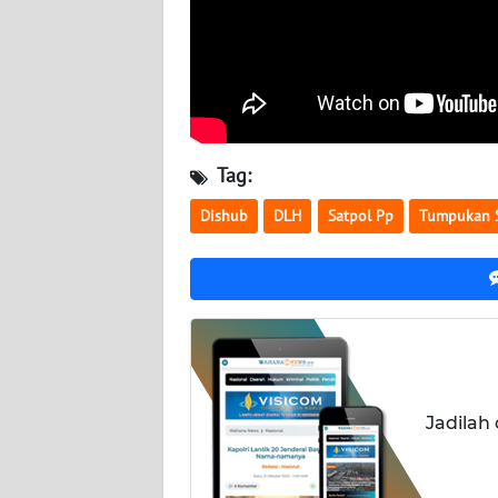
WN
KALTARA
WN
KALSEL
Tag:
WN
KALTIM
Dishub
DLH
Satpol Pp
Tumpukan 
WN
SULSEL
WN
GORONTALO
Jadilah
WN
SULUT