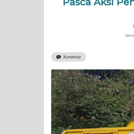
Pasca Aksi Pe
INDEKS
BERITA
KONTAK
Seni
KAMI
Komentar
INFO
IKLAN
TENTANG
KAMI
PEDOMAN
MEDIA
SIBER
REDAKSI