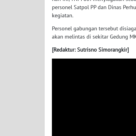
WN
personel Satpol PP dan Dinas Perh
NUSANTARA
kegiatan.
Personel gabungan tersebut disiaga
WN
JOGJA
akan melintas di sekitar Gedung MK
[Redaktur: Sutrisno Simorangkir]
WN
JATIM
WN
BALI
WN
KALBAR
WN
KALTENG