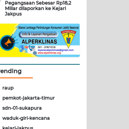
5
Pegangsaan Sebesar Rp18,2
Miliar dilaporkan ke Kejari
Jakpus
rending
raup
pemkot-jakarta-timur
sdn-01-sukapura
waduk-giri-kencana
kejari-jakpus