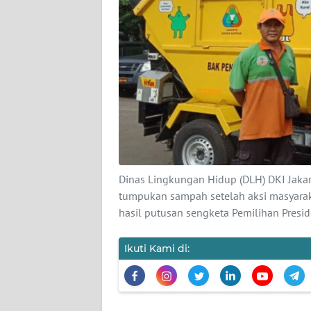
KARIR
DISCLAIMER
Wahana
News
Regional
WN
SUMUT
Dinas Lingkungan Hidup (DLH) DKI Jaka
tumpukan sampah setelah aksi masyara
hasil putusan sengketa Pemilihan Presid
WN
JAKARTA
Ikuti Kami di:
WN
JABAR