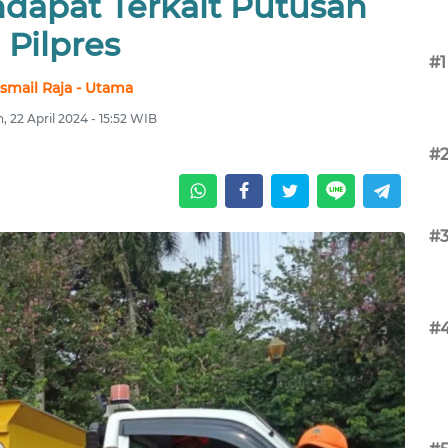
ndapat Terkait Putusan
Pilpres
#1
Ismail Raja - Utama
n, 22 April 2024 - 15:52 WIB
#
#
#