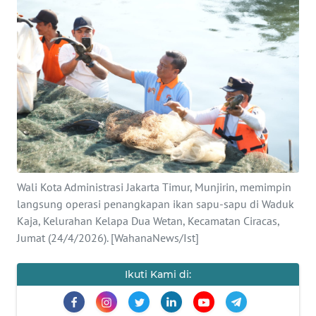
Informasi
INDEKS
BERITA
KONTAK
KAMI
INFO
IKLAN
Wali Kota Administrasi Jakarta Timur, Munjirin, memimpin
langsung operasi penangkapan ikan sapu-sapu di Waduk
TENTANG
KAMI
Kaja, Kelurahan Kelapa Dua Wetan, Kecamatan Ciracas,
Jumat (24/4/2026). [WahanaNews/Ist]
PEDOMAN
MEDIA
Ikuti Kami di:
SIBER