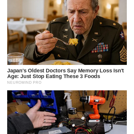
BEKASI
WN
BOGOR
WN
DEPOK
WN
TAPANULI
UTARA
WN
SAMOSIR
WN
PADANG
LAWAS