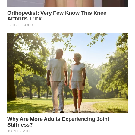
WN
INDRAMAYU
WN
KUNINGAN
WN
MAJALENGKA
WN
SUBANG
WN
SUKABUMI
WN
PURWAKARTA