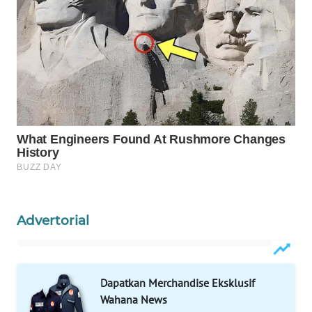
WAHANA
SPORT
WAHANA
UMKM
WAHANA
SELEB
WAHANA
PERSONA
Advertorial
WAHANA
OTOMOTIF
Dapatkan Merchandise Eksklusif
WAHANA
Wahana News
HEALTH