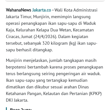
REDAKSI
WahanaNews
Jakarta.co
-
Wali Kota Administrasi
KARIR
Jakarta Timur, Munjirin, memimpin langsung
operasi penangkapan ikan sapu-sapu di Waduk
DISCLAIMER
Kaja, Kelurahan Kelapa Dua Wetan, Kecamatan
Ciracas, Jumat (24/4/2026). Dalam kegiatan
Wahana
tersebut, sebanyak 320 kilogram (kg) ikan sapu-
News
sapu berhasil ditangkap.
Regional
Munjirin menjelaskan, jumlah tangkapan masih
WN
berpotensi bertambah karena proses penangkapan
SUMUT
terus berlangsung seiring pengeringan air waduk.
Ikan sapu-sapu yang tertangkap kemudian
WN
dimatikan dan dikubur sesuai arahan Dinas
JAKARTA
Ketahanan Pangan, Kelautan dan Pertanian (KPKP)
DKI Jakarta.
WN
JABAR