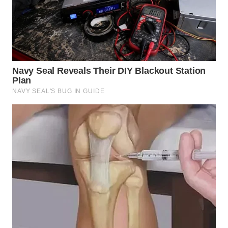
WN
SUMEDANG
WN
CIANJUR
WN
KEPULAUAN
SERIBU
WN
TANGERANG
WN
BINJAI
WN
CIREBON