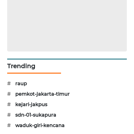
KARING
NEWS
JURNAL
MARITIM
HUMBANG
NEWS
Trending
GARONGGANG
NEWS
#
raup
#
pemkot-jakarta-timur
FISUELRI
ID
#
kejari-jakpus
#
sdn-01-sukapura
ENERGI
#
waduk-giri-kencana
NEWS