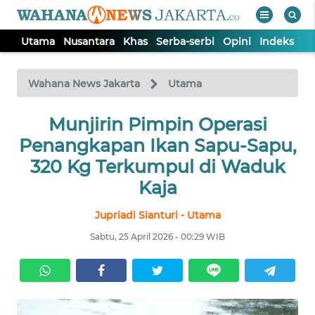
Utama
Nusantara
Khas
Serba-serbi
Opini
Indeks
WAHANA
Tutup
TV
Wahana News Jakarta
Utama
UTAMA
Munjirin Pimpin Operasi
Penangkapan Ikan Sapu-Sapu,
NUSANTARA
320 Kg Terkumpul di Waduk
Kaja
KHAS
Jupriadi Sianturi - Utama
Sabtu, 25 April 2026 - 00:29 WIB
SERBA-
SERBI
OPINI