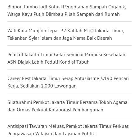
Biopori Jumbo Jadi Solusi Pengolahan Sampah Organik,
WN
Warga Kayu Putih Diimbau Pilah Sampah dari Rumah
MALUKU
Wali Kota Munjirin Lepas 37 Kafilah MTQ Jakarta Timur,
WN
Tekankan Syiar Islam dan Jaga Nama Baik Daerah
MALUT
Pemkot Jakarta Timur Gelar Seminar Promosi Kesehatan,
WN
ASN Diajak Lebih Peduli Kondisi Tubuh
DAIRI
Career Fest Jakarta Timur Serap Antusiasme 3.190 Pencari
WN
Kerja, Sediakan 2.000 Lowongan
DANAU
TOBA
Silaturahmi Pemkot Jakarta Timur Bersama Tokoh Agama
dan Ormas Perkuat Kolaborasi Pembangunan
WN
NIAS
Antisipasi Tawuran Meluas, Pemkot Jakarta Timur Perkuat
WN
Pengawasan Wilayah dan Layanan Publik
LANGKAT