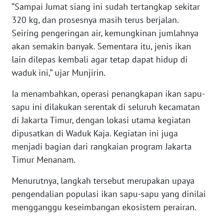
“Sampai Jumat siang ini sudah tertangkap sekitar
320 kg, dan prosesnya masih terus berjalan.
WN
Seiring pengeringan air, kemungkinan jumlahnya
SERAMBI
akan semakin banyak. Sementara itu, jenis ikan
lain dilepas kembali agar tetap dapat hidup di
WN
JAMBI
waduk ini,” ujar Munjirin.
Ia menambahkan, operasi penangkapan ikan sapu-
WN
sapu ini dilakukan serentak di seluruh kecamatan
SULTRA
di Jakarta Timur, dengan lokasi utama kegiatan
dipusatkan di Waduk Kaja. Kegiatan ini juga
WN
NTB
menjadi bagian dari rangkaian program Jakarta
Timur Menanam.
WN
Menurutnya, langkah tersebut merupakan upaya
SULTENG
pengendalian populasi ikan sapu-sapu yang dinilai
WN
mengganggu keseimbangan ekosistem perairan.
SULBAR