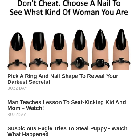
Wahana
Media
Group
WAHANA
NEWS
WAHANA
TANI
WAHANA
ADVOKAT
WAHANA
INFRASTRUKTUR
WAHANA
KONSUMEN