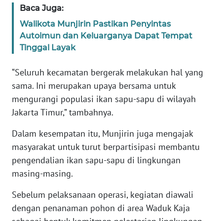
Baca Juga:
WN
Walikota Munjirin Pastikan Penyintas
BABEL
Autoimun dan Keluarganya Dapat Tempat
Tinggal Layak
WN
SUMBAR
“Seluruh kecamatan bergerak melakukan hal yang
sama. Ini merupakan upaya bersama untuk
WN
mengurangi populasi ikan sapu-sapu di wilayah
SUMSEL
Jakarta Timur,” tambahnya.
Dalam kesempatan itu, Munjirin juga mengajak
WN
BENGKULU
masyarakat untuk turut berpartisipasi membantu
pengendalian ikan sapu-sapu di lingkungan
WN
masing-masing.
LAMPUNG
Sebelum pelaksanaan operasi, kegiatan diawali
WN
dengan penanaman pohon di area Waduk Kaja
JATENG