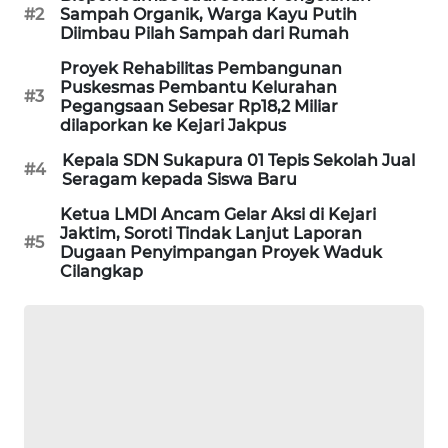
#2
Sampah Organik, Warga Kayu Putih
Diimbau Pilah Sampah dari Rumah
SIBARAGAS
NEWS
Proyek Rehabilitas Pembangunan
Puskesmas Pembantu Kelurahan
#3
Pegangsaan Sebesar Rp18,2 Miliar
METRO
dilaporkan ke Kejari Jakpus
SIANTAR
Kepala SDN Sukapura 01 Tepis Sekolah Jual
NEWS
#4
Seragam kepada Siswa Baru
Ketua LMDI Ancam Gelar Aksi di Kejari
METRO
Jaktim, Soroti Tindak Lanjut Laporan
MEDAN
#5
Dugaan Penyimpangan Proyek Waduk
NEWS
Cilangkap
METRO
JAKARTA
NEWS
KRT
NEWS