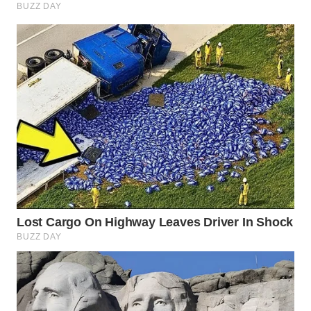
WAHANA
LISTRIK
WAHANA
TRAVEL
WAHANA
TV
WAHANANEWS
ID
WAHANANEWS
CO ID
WAHANANEWS
NET