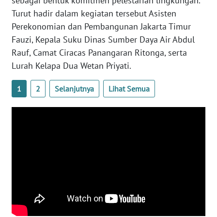
sebagai bentuk komitmen pelestarian lingkungan.
Turut hadir dalam kegiatan tersebut Asisten
WN
Perekonomian dan Pembangunan Jakarta Timur
NUSANTARA
Fauzi, Kepala Suku Dinas Sumber Daya Air Abdul
Rauf, Camat Ciracas Panangaran Ritonga, serta
WN
Lurah Kelapa Dua Wetan Priyati.
JOGJA
1
2
Selanjutnya
Lihat Semua
WN
JATIM
WN
BALI
WN
KALBAR
WN
KALTENG