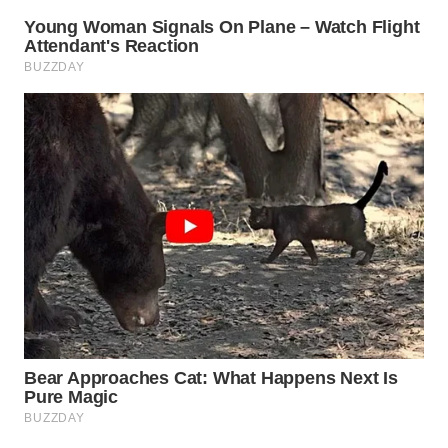
WN
PRIANGAN
TIMUR
WN
SEMARANG
WN
SOLO
WN
BOROBUDUR
WN
MADURA
WN
SURABAYA