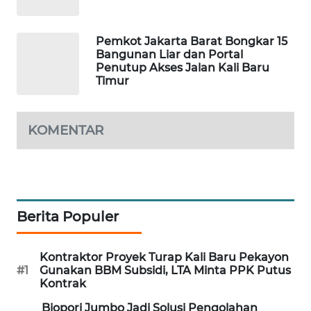
PORTAL
Pemkot Jakarta Barat Bongkar 15
KONSUMEN
Bangunan Liar dan Portal
Penutup Akses Jalan Kali Baru
FORWAMKI
Timur
ALPERKLINAS
KOMENTAR
FORJASIDA
TAMBANG
NEWS
Berita Populer
SITUNGIR
NEWS
Kontraktor Proyek Turap Kali Baru Pekayon
#1
Gunakan BBM Subsidi, LTA Minta PPK Putus
Kontrak
SIDIKALANG
NEWS
Biopori Jumbo Jadi Solusi Pengolahan