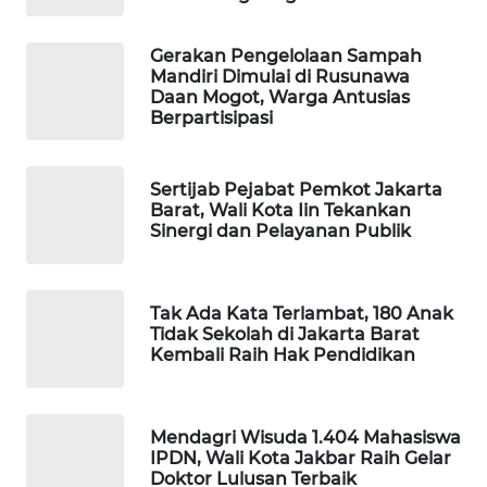
Gerakan Pengelolaan Sampah
MAWAKA
Mandiri Dimulai di Rusunawa
ID
Daan Mogot, Warga Antusias
Berpartisipasi
MARTABAT
NET
Sertijab Pejabat Pemkot Jakarta
Barat, Wali Kota Iin Tekankan
PLN
Sinergi dan Pelayanan Publik
WATCH
MKLI
Tak Ada Kata Terlambat, 180 Anak
Tidak Sekolah di Jakarta Barat
Kembali Raih Hak Pendidikan
LPKKI
LKKI
Mendagri Wisuda 1.404 Mahasiswa
IPDN, Wali Kota Jakbar Raih Gelar
KOPEKLIN
Doktor Lulusan Terbaik