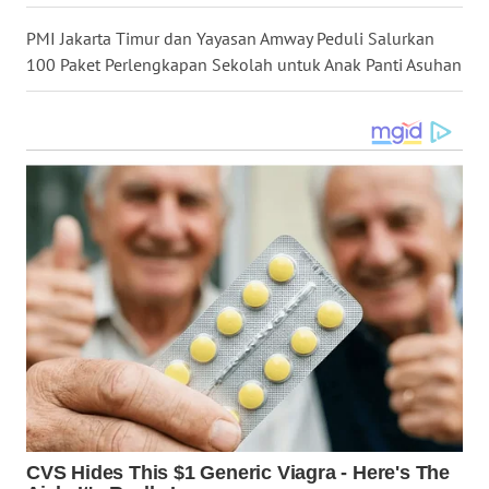
PMI Jakarta Timur dan Yayasan Amway Peduli Salurkan
WN
100 Paket Perlengkapan Sekolah untuk Anak Panti Asuhan
TAPANULI
SELATAN
WN
TANJUNG
LESUNG
WN
KARO
WN
SIMALUNGUN
WN
LABUHANBATU