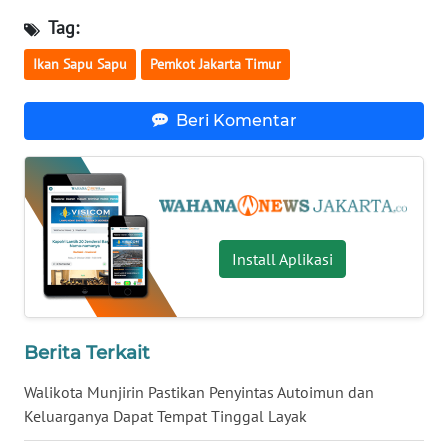
Tag:
WN
KALTARA
Ikan Sapu Sapu
Pemkot Jakarta Timur
WN
Beri Komentar
KALSEL
WN
KALTIM
Install Aplikasi
WN
SULSEL
WN
Berita Terkait
GORONTALO
Walikota Munjirin Pastikan Penyintas Autoimun dan
WN
Keluarganya Dapat Tempat Tinggal Layak
SULUT