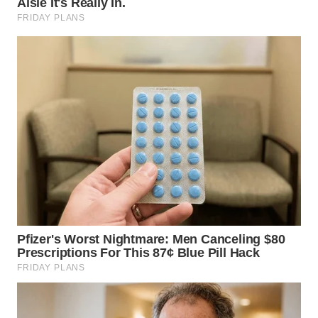
WN
TAPANULI
TENGAH
WN DELI
SERDANG
WN
TEBING
TINGGI
WN
PAKPAK
WN
KARAWANG
WN