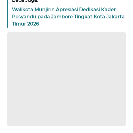
Baca Juga:
Walikota Munjirin Apresiasi Dedikasi Kader
WN
BANTEN
Posyandu pada Jambore Tingkat Kota Jakarta
Timur 2026
WN
NTT
WN
KEPRI
WN
PAPUA
WN
PAPUA
BARAT
WN
RIAU