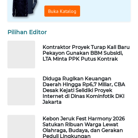
Buka Katalog
WAHANA
DESA
WISATA
Pilihan Editor
LAPAK
Kontraktor Proyek Turap Kali Baru
WAHANA
Pekayon Gunakan BBM Subsidi,
LTA Minta PPK Putus Kontrak
Wahana
Network
Diduga Rugikan Keuangan
Daerah Hingga Rp6,7 Miliar, CBA
KONSUMEN
Desak Kejati Selidiki Proyek
LISTRIK
Internet di Dinas Kominfotik DKI
Jakarta
MASYARAKAT
KELISTRIKAN
Kebon Jeruk Fest Harmony 2026
Satukan Ribuan Warga Lewat
Olahraga, Budaya, dan Gerakan
WALINKI
Peduli Lingkungan
ID