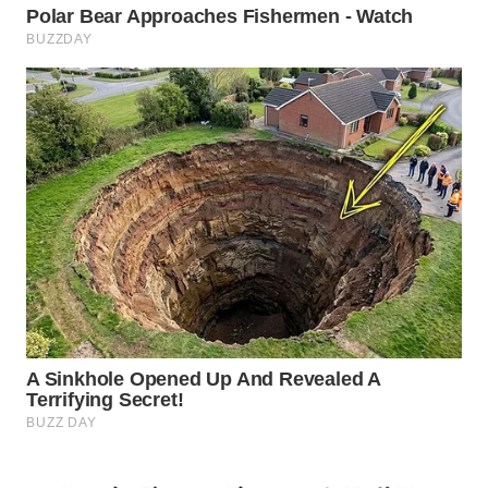
WN
NATUNA
WN
BINTAN
WN
MANDALIKA
WN
LIKUPANG
WN
LABUANBAJO
WN
BORNEO