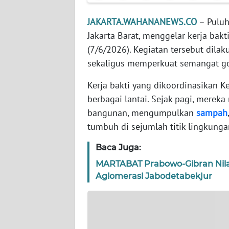
WN
BANTEN
JAKARTA.WAHANANEWS.CO
– Puluh
Jakarta Barat, menggelar kerja ba
WN
(7/6/2026). Kegiatan tersebut dil
NTT
sekaligus memperkuat semangat go
WN
Kerja bakti yang dikoordinasikan K
KEPRI
berbagai lantai. Sejak pagi, merek
bangunan, mengumpulkan
sampah
WN
tumbuh di sejumlah titik lingkunga
PAPUA
Baca Juga:
WN
MARTABAT Prabowo-Gibran Nilai 
PAPUA
Aglomerasi Jabodetabekjur
BARAT
WN
RIAU