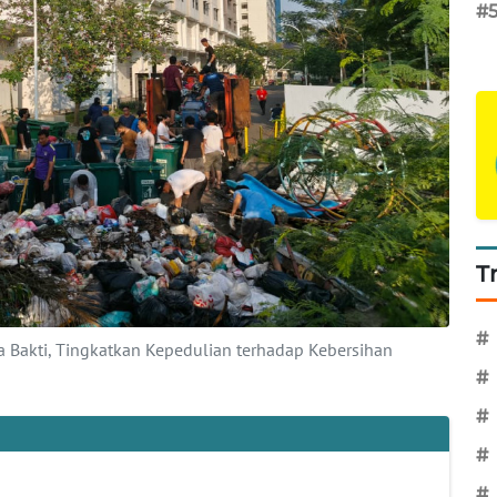
#
T
#
a Bakti, Tingkatkan Kepedulian terhadap Kebersihan
#
#
#
#