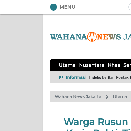
MENU
WAHANA
Tutup
TV
UTAMA
NUSANTARA
Utama
Nusantara
Khas
Ser
KHAS
Informasi
Indeks Berita
Kontak 
SERBA-
Wahana News Jakarta
Utama
SERBI
OPINI
Warga Rusun 
Informasi