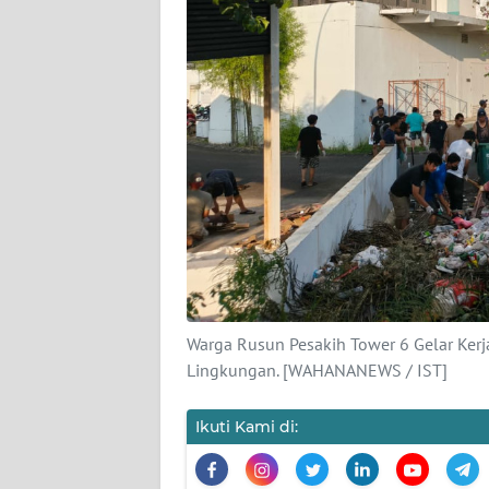
KARIR
DISCLAIMER
Wahana
News
Regional
WN
SUMUT
WN
Warga Rusun Pesakih Tower 6 Gelar Kerj
JAKARTA
Lingkungan. [WAHANANEWS / IST]
WN
Ikuti Kami di:
JABAR