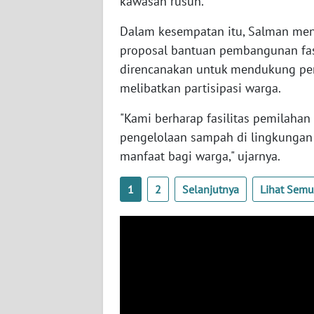
kawasan rusun.
WN
NUSANTARA
Dalam kesempatan itu, Salman me
proposal bantuan pembangunan fasi
WN
direncanakan untuk mendukung pen
JOGJA
melibatkan partisipasi warga.
WN
"Kami berharap fasilitas pemilaha
JATIM
pengelolaan sampah di lingkungan 
manfaat bagi warga," ujarnya.
WN
BALI
1
2
Selanjutnya
Lihat Sem
WN
KALBAR
WN
KALTENG