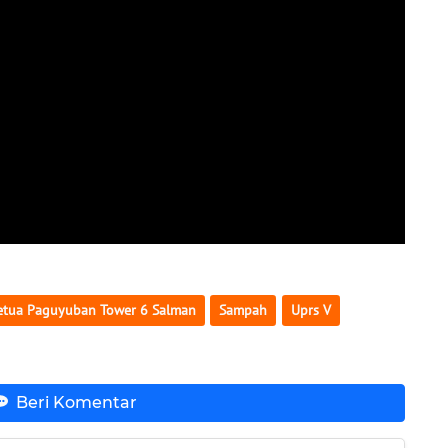
etua Paguyuban Tower 6 Salman
Sampah
Uprs V
Beri Komentar