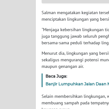
WN
BABEL
Salman mengatakan kegiatan terse
menciptakan lingkungan yang bersi
WN
SUMBAR
"Menjaga kebersihan lingkungan tid
juga tanggung jawab seluruh pengh
WN
bersama-sama peduli terhadap ling
SUMSEL
Menurut dia, lingkungan yang ber
WN
sekaligus mengurangi potensi mun
BENGKULU
maupun genangan air.
Baca Juga:
WN
LAMPUNG
Banjir Lumpuhkan Jalan Daan Mo
WN
Selain membersihkan lingkungan, 
JATENG
membuang sampah pada tempatnya d