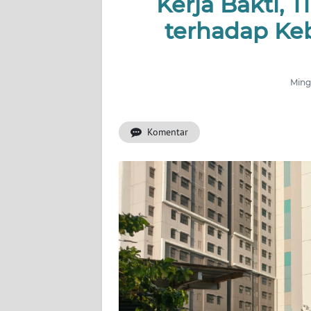
Kerja Bakti, 
terhadap Ke
INDEKS
BERITA
KONTAK
Ming
KAMI
Komentar
INFO
IKLAN
TENTANG
KAMI
PEDOMAN
MEDIA
SIBER
REDAKSI