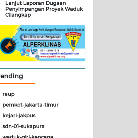
5
Lanjut Laporan Dugaan
Penyimpangan Proyek Waduk
Cilangkap
rending
raup
pemkot-jakarta-timur
kejari-jakpus
sdn-01-sukapura
waduk-giri-kencana