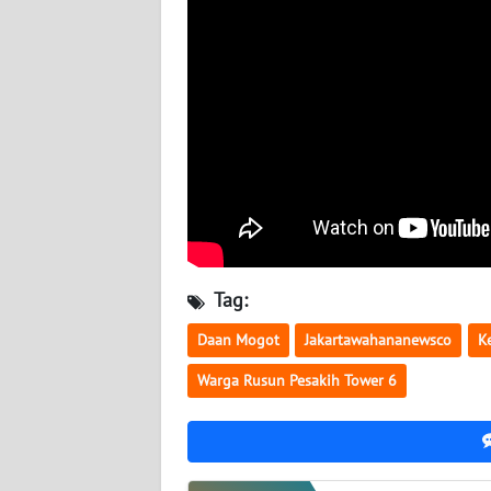
WN
KALTARA
WN
KALSEL
WN
KALTIM
WN
SULSEL
Tag:
WN
Daan Mogot
Jakartawahananewsco
K
GORONTALO
Warga Rusun Pesakih Tower 6
WN
SULUT