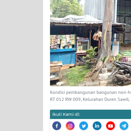
KARIR
DISCLAIMER
Wahana
News
Regional
WN
SUMUT
WN
Kondisi pembangunan bangunan non-hunia
JAKARTA
RT 012 RW 009, Kelurahan Duren Sawit,
WN
Ikuti Kami di:
JABAR