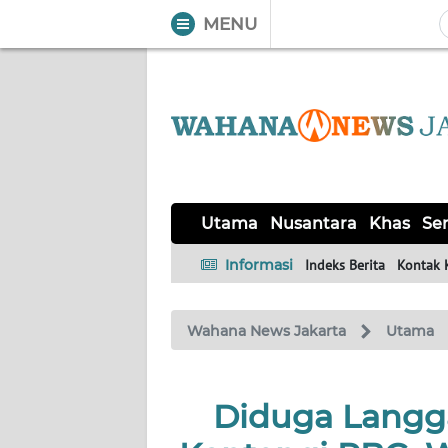
MENU
WAHANA
Tutup
TV
UTAMA
NUSANTARA
Utama
Nusantara
Khas
Ser
KHAS
Informasi
Indeks Berita
Kontak 
SERBA-
Wahana News Jakarta
Utama
SERBI
OPINI
Diduga Langg
Informasi