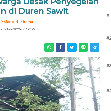
Warga Desak Penyegelan
 di Duren Sawit
#1
JP Sianturi - Utama
sa, 9 Juni 2026 - 03:29 WIB
#
#
#