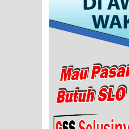
WN
SERAMBI
WN
JAMBI
WN
SULTRA
WN
NTB
WN
SULTENG
WN
SULBAR