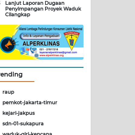
5
Lanjut Laporan Dugaan
Penyimpangan Proyek Waduk
Cilangkap
rending
raup
pemkot-jakarta-timur
kejari-jakpus
sdn-01-sukapura
waduk-giri-kencana