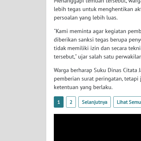
Menanggapi temuan tersebut, war
WN
lebih tegas untuk menghentikan a
KALTARA
persoalan yang lebih luas.
WN
"Kami meminta agar kegiatan pemba
KALSEL
diberikan sanksi tegas berupa peny
tidak memiliki izin dan secara tekni
WN
tersebut," ujar salah satu perwakila
KALTIM
Warga berharap Suku Dinas Citata J
WN
pemberian surat peringatan, tetap
SULSEL
ketentuan yang berlaku.
WN
1
2
Selanjutnya
Lihat Sem
GORONTALO
WN
SULUT