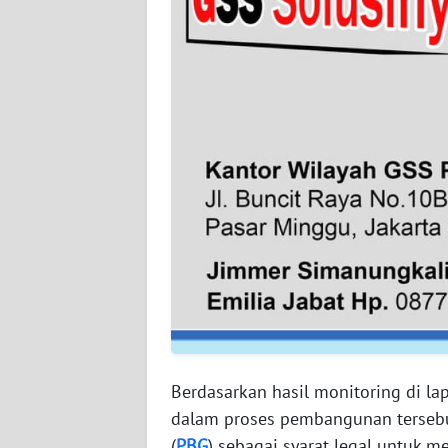
WN
BABEL
WN
SUMBAR
WN
SUMSEL
WN
BENGKULU
WN
LAMPUNG
Berdasarkan hasil monitoring di 
WN
JATENG
dalam proses pembangunan terseb
(
PBG
) sebagai syarat legal untuk 