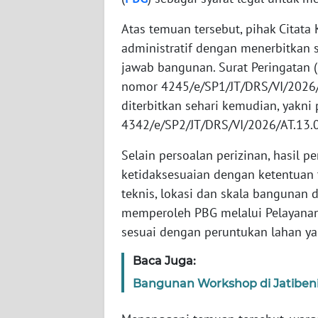
WN
Atas temuan tersebut, pihak Citat
NUSANTARA
administratif dengan menerbitkan 
WN
jawab bangunan. Surat Peringatan 
JOGJA
nomor 4245/e/SP1/JT/DRS/VI/2026/A
diterbitkan sehari kemudian, yakni
WN
4342/e/SP2/JT/DRS/VI/2026/AT.13.
JATIM
Selain persoalan perizinan, hasil
WN
ketidaksesuaian dengan ketentuan t
BALI
teknis, lokasi dan skala bangunan 
memperoleh PBG melalui Pelayanan 
WN
sesuai dengan peruntukan lahan ya
KALBAR
Baca Juga:
WN
Bangunan Workshop di Jatibenin
KALTENG