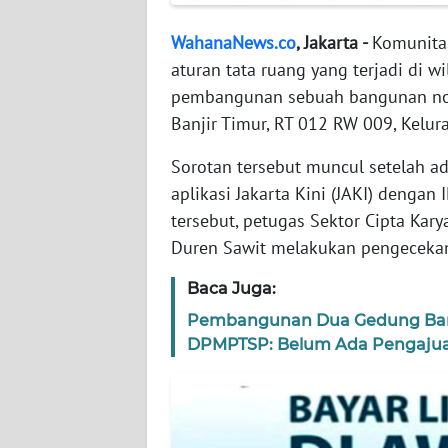
WN
BANTEN
WahanaNews.co
, Jakarta -
Komunita
aturan tata ruang yang terjadi di wi
WN
pembangunan sebuah bangunan non-
NTT
Banjir Timur, RT 012 RW 009, Kelu
WN
Sorotan tersebut muncul setelah a
KEPRI
aplikasi Jakarta Kini (JAKI) denga
tersebut, petugas Sektor Cipta Kary
WN
Duren Sawit melakukan pengecekan s
PAPUA
Baca Juga:
WN
Pembangunan Dua Gedung Bar
PAPUA
DPMPTSP: Belum Ada Pengaju
BARAT
WN
RIAU