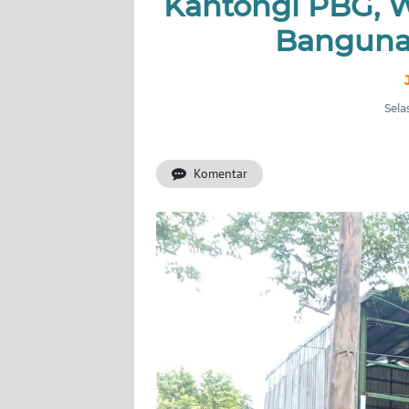
Kantongi PBG, 
Bangunan
INDEKS
BERITA
KONTAK
Sela
KAMI
Komentar
INFO
IKLAN
TENTANG
KAMI
PEDOMAN
MEDIA
SIBER
REDAKSI