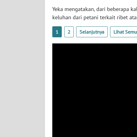
WN
Yeka mengatakan, dari beberapa k
NUSANTARA
keluhan dari petani terkait ribet 
WN
1
2
Selanjutnya
Lihat Sem
JOGJA
WN
JATIM
WN
BALI
WN
KALBAR
WN
KALTENG