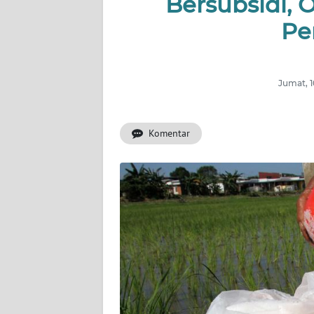
Bersubsidi,
Pe
INDEKS
BERITA
KONTAK
Jumat, 
KAMI
Komentar
INFO
IKLAN
TENTANG
KAMI
PEDOMAN
MEDIA
SIBER
REDAKSI