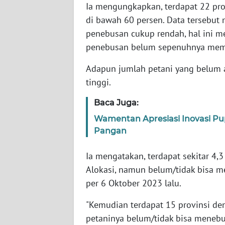
Ia mengungkapkan, terdapat 22 pro
WN
di bawah 60 persen. Data tersebut
BABEL
penebusan cukup rendah, hal ini m
penebusan belum sepenuhnya mem
WN
SUMBAR
Adapun jumlah petani yang belum 
tinggi.
WN
SUMSEL
Baca Juga:
Wamentan Apresiasi Inovasi Pu
WN
Pangan
BENGKULU
Ia mengatakan, terdapat sekitar 4,3 
WN
Alokasi, namun belum/tidak bisa me
LAMPUNG
per 6 Oktober 2023 lalu.
WN
"Kemudian terdapat 15 provinsi den
JATENG
petaninya belum/tidak bisa menebu