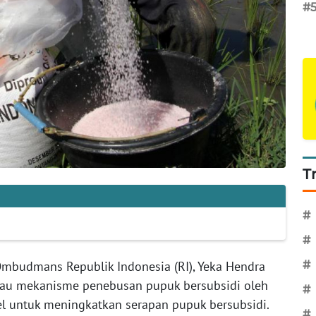
#
T
#
#
#
mbudmans Republik Indonesia (RI), Yeka Hendra
atau mekanisme penebusan pupuk bersubsidi oleh
#
l untuk meningkatkan serapan pupuk bersubsidi.
#