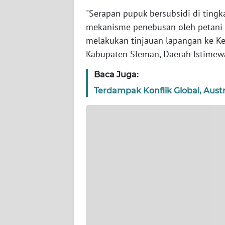
WN
"Serapan pupuk bersubsidi di tingk
BANTEN
mekanisme penebusan oleh petani ya
melakukan tinjauan lapangan ke Ke
WN
NTT
Kabupaten Sleman, Daerah Istimewa
Baca Juga:
WN
KEPRI
Terdampak Konflik Global, Aus
WN
PAPUA
WN
PAPUA
BARAT
WN
RIAU