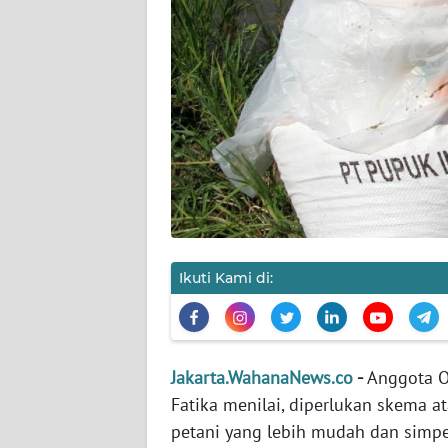
KARIR
DISCLAIMER
Wahana
News
Regional
WN
SUMUT
Ikuti Kami di:
WN
JAKARTA
Jakarta.WahanaNews.co
-
Anggota O
WN
Fatika menilai, diperlukan skema 
JABAR
petani yang lebih mudah dan simpe