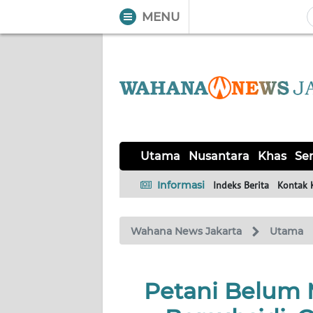
MENU
WAHANA
Tutup
TV
UTAMA
NUSANTARA
Utama
Nusantara
Khas
Ser
KHAS
Informasi
Indeks Berita
Kontak 
SERBA-
Wahana News Jakarta
Utama
SERBI
OPINI
Petani Belum 
Informasi