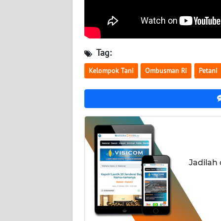
WN
KALTARA
WN
Tag:
KALSEL
Kelompok Tani
Ombusman Ri
Petani
WN
KALTIM
WN
SULSEL
WN
Jadilah
GORONTALO
WN
SULUT