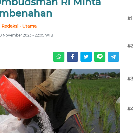
 Ombudsman RI Minta
mbenahan
#1
Redaksi - Utama
10 November 2023 - 22:05 WIB
#
#
#