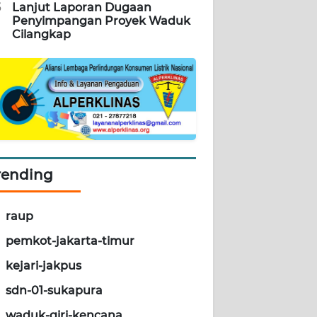
5
Lanjut Laporan Dugaan
Penyimpangan Proyek Waduk
Cilangkap
rending
raup
pemkot-jakarta-timur
kejari-jakpus
sdn-01-sukapura
waduk-giri-kencana