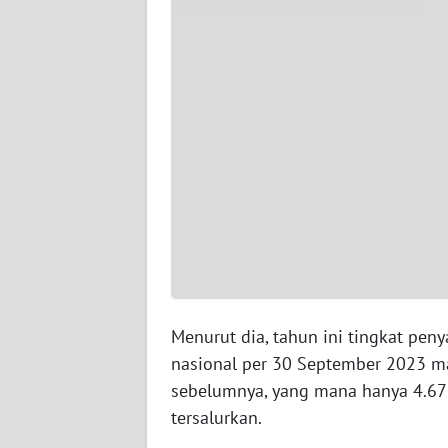
WN
SERAMBI
WN
JAMBI
WN
SULTRA
WN
NTB
WN
Menurut dia, tahun ini tingkat pen
SULTENG
nasional per 30 September 2023 m
sebelumnya, yang mana hanya 4.67
WN
tersalurkan.
SULBAR