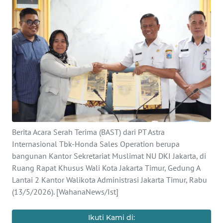
Informasi
INDEKS
BERITA
KONTAK
KAMI
INFO
IKLAN
Berita Acara Serah Terima (BAST) dari PT Astra
Internasional Tbk-Honda Sales Operation berupa
TENTANG
KAMI
bangunan Kantor Sekretariat Muslimat NU DKI Jakarta, di
Ruang Rapat Khusus Wali Kota Jakarta Timur, Gedung A
Lantai 2 Kantor Walikota Administrasi Jakarta Timur, Rabu
PEDOMAN
(13/5/2026). [WahanaNews/Ist]
MEDIA
SIBER
Ikuti Kami di: