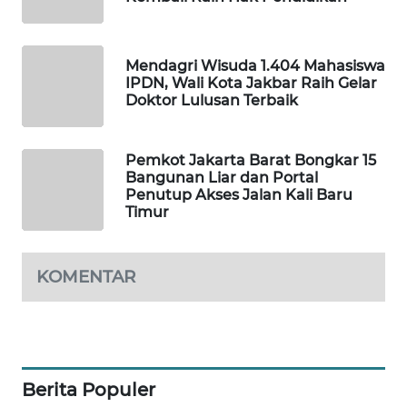
SIBARAGAS
NEWS
Mendagri Wisuda 1.404 Mahasiswa
IPDN, Wali Kota Jakbar Raih Gelar
Doktor Lulusan Terbaik
METRO
SIANTAR
NEWS
Pemkot Jakarta Barat Bongkar 15
Bangunan Liar dan Portal
METRO
Penutup Akses Jalan Kali Baru
Timur
MEDAN
NEWS
KOMENTAR
METRO
JAKARTA
NEWS
KRT
NEWS
Berita Populer