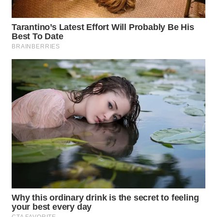
WN
INDRAMAYU
WN
KUNINGAN
WN
MAJALENGKA
WN
SUBANG
WN
SUKABUMI
WN
PURWAKARTA