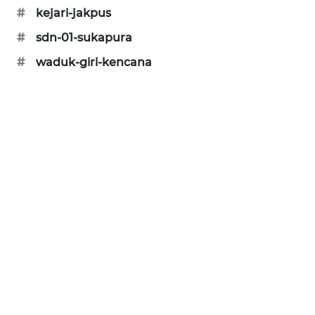
#
kejari-jakpus
SONYA
ASA
#
sdn-01-sukapura
NEWS
#
waduk-giri-kencana