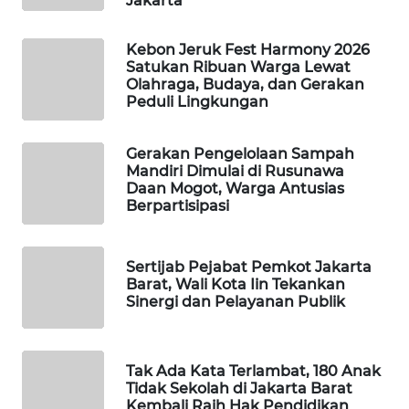
Jakarta
PORTAL
Kebon Jeruk Fest Harmony 2026
KONSUMEN
Satukan Ribuan Warga Lewat
Olahraga, Budaya, dan Gerakan
Peduli Lingkungan
FORWAMKI
ALPERKLINAS
Gerakan Pengelolaan Sampah
Mandiri Dimulai di Rusunawa
Daan Mogot, Warga Antusias
FORJASIDA
Berpartisipasi
TAMBANG
Sertijab Pejabat Pemkot Jakarta
NEWS
Barat, Wali Kota Iin Tekankan
Sinergi dan Pelayanan Publik
SITUNGIR
NEWS
Tak Ada Kata Terlambat, 180 Anak
SIDIKALANG
Tidak Sekolah di Jakarta Barat
NEWS
Kembali Raih Hak Pendidikan