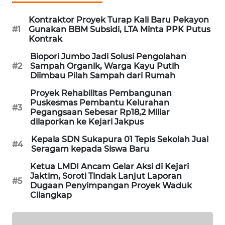
KARING
Kontraktor Proyek Turap Kali Baru Pekayon
NEWS
#1
Gunakan BBM Subsidi, LTA Minta PPK Putus
Kontrak
JURNAL
Biopori Jumbo Jadi Solusi Pengolahan
MARITIM
#2
Sampah Organik, Warga Kayu Putih
Diimbau Pilah Sampah dari Rumah
HUMBANG
Proyek Rehabilitas Pembangunan
NEWS
Puskesmas Pembantu Kelurahan
#3
Pegangsaan Sebesar Rp18,2 Miliar
dilaporkan ke Kejari Jakpus
GARONGGANG
NEWS
Kepala SDN Sukapura 01 Tepis Sekolah Jual
#4
Seragam kepada Siswa Baru
FISUELRI
Ketua LMDI Ancam Gelar Aksi di Kejari
ID
Jaktim, Soroti Tindak Lanjut Laporan
#5
Dugaan Penyimpangan Proyek Waduk
Cilangkap
ENERGI
NEWS