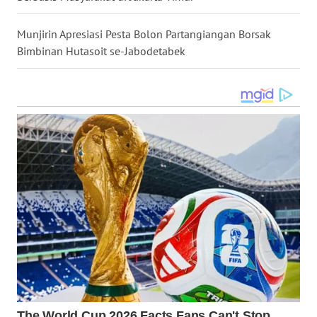
Munjirin Apresiasi Pesta Bolon Partangiangan Borsak
WN
Bimbinan Hutasoit se-Jabodetabek
TAPANULI
SELATAN
WN
TANJUNG
LESUNG
WN
KARO
WN
SIMALUNGUN
WN
LABUHANBATU