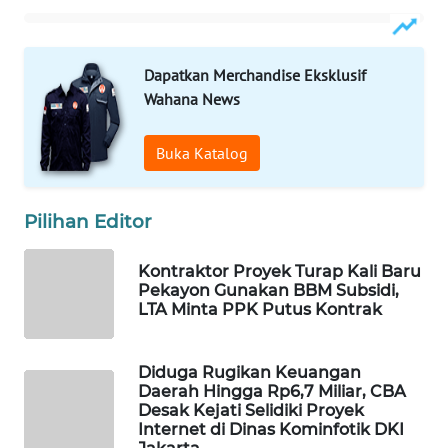
MAWAKA
ID
Dapatkan Merchandise Eksklusif
Wahana News
MARTABAT
NET
Buka Katalog
PLN
Pilihan Editor
WATCH
Kontraktor Proyek Turap Kali Baru
MKLI
Pekayon Gunakan BBM Subsidi,
LTA Minta PPK Putus Kontrak
LPKKI
Diduga Rugikan Keuangan
LKKI
Daerah Hingga Rp6,7 Miliar, CBA
Desak Kejati Selidiki Proyek
Internet di Dinas Kominfotik DKI
KOPEKLIN