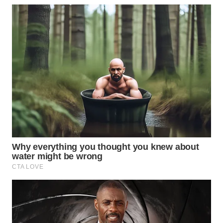
WN
NATUNA
WN
BINTAN
WN
MANDALIKA
WN
LIKUPANG
WN
LABUANBAJO
WN
BORNEO