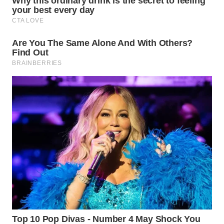
WAHANA
SPORT
WAHANA
UMKM
WAHANA
SELEB
WAHANA
PERSONA
WAHANA
OTOMOTIF
WAHANA
HEALTH