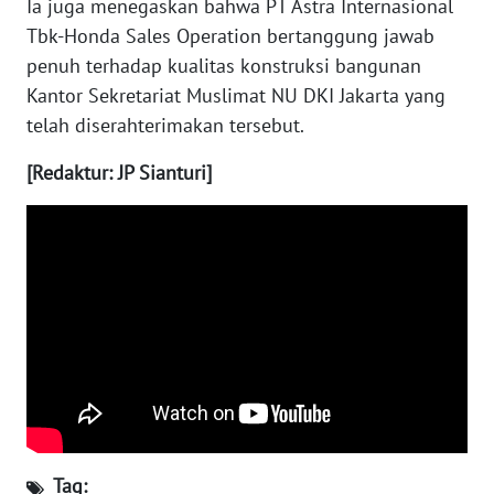
Ia juga menegaskan bahwa PT Astra Internasional
Tbk-Honda Sales Operation bertanggung jawab
WN
penuh terhadap kualitas konstruksi bangunan
NUSANTARA
Kantor Sekretariat Muslimat NU DKI Jakarta yang
telah diserahterimakan tersebut.
WN
JOGJA
[Redaktur: JP Sianturi]
WN
JATIM
WN
BALI
WN
KALBAR
WN
KALTENG
Tag: