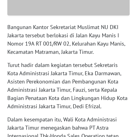
WN
SERAMBI
Bangunan Kantor Sekretariat Muslimat NU DKI
Jakarta tersebut berlokasi di Jalan Kayu Manis I
WN
Nomor 19A RT 001/RW 02, Kelurahan Kayu Manis,
JAMBI
Kecamatan Matraman, Jakarta Timur.
WN
Turut hadir dalam kegiatan tersebut Sekretaris
SULTRA
Kota Administrasi Jakarta Timur, Eka Darmawan,
Asisten Perekonomian dan Pembangunan Kota
WN
Administrasi Jakarta Timur, Fauzi, serta Kepala
NTB
Bagian Penataan Kota dan Lingkungan Hidup Kota
Administrasi Jakarta Timur, Dedi Efrizal.
WN
SULTENG
Dalam kesempatan itu, Wali Kota Administrasi
Jakarta Timur menegaskan bahwa PT Astra
WN
SULBAR
Internasional Tbk-Honda Sales Operation tetap