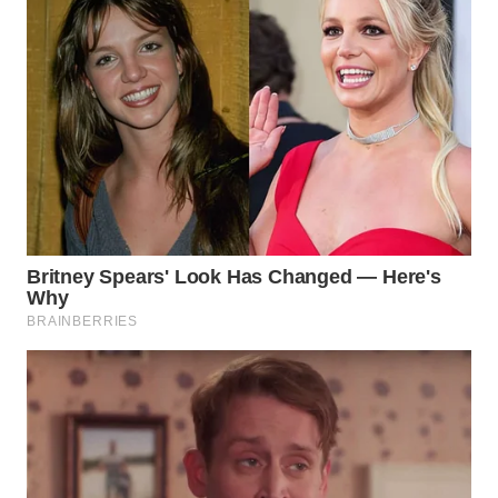
BEKASI
WN
BOGOR
WN
DEPOK
WN
TAPANULI
UTARA
WN
SAMOSIR
WN
PADANG
LAWAS