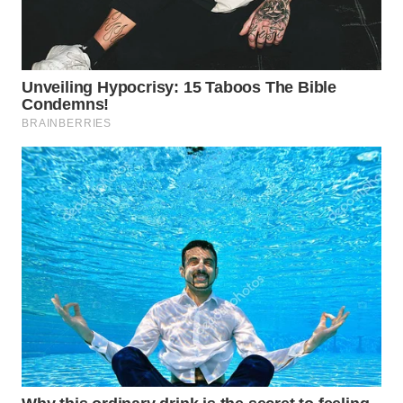
WAHANA
LISTRIK
WAHANA
TRAVEL
WAHANA
TV
WAHANANEWS
ID
WAHANANEWS
CO ID
WAHANANEWS
NET