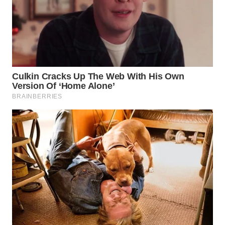
WN
SUMEDANG
WN
CIANJUR
WN
KEPULAUAN
SERIBU
WN
TANGERANG
WN
BINJAI
WN
CIREBON