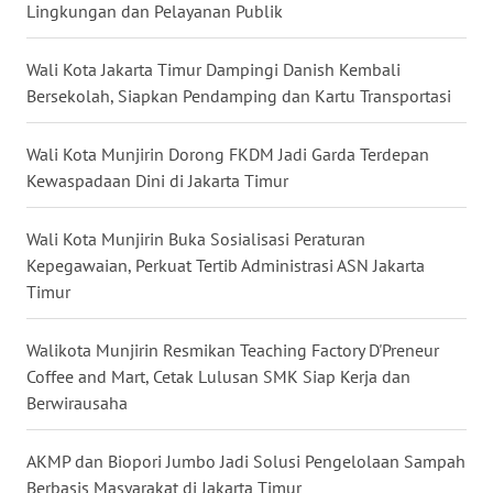
Lingkungan dan Pelayanan Publik
WN
MALUKU
Wali Kota Jakarta Timur Dampingi Danish Kembali
Bersekolah, Siapkan Pendamping dan Kartu Transportasi
WN
MALUT
Wali Kota Munjirin Dorong FKDM Jadi Garda Terdepan
Kewaspadaan Dini di Jakarta Timur
WN
DAIRI
Wali Kota Munjirin Buka Sosialisasi Peraturan
Kepegawaian, Perkuat Tertib Administrasi ASN Jakarta
WN
Timur
DANAU
TOBA
Walikota Munjirin Resmikan Teaching Factory D'Preneur
Coffee and Mart, Cetak Lulusan SMK Siap Kerja dan
WN
Berwirausaha
NIAS
AKMP dan Biopori Jumbo Jadi Solusi Pengelolaan Sampah
WN
Berbasis Masyarakat di Jakarta Timur
LANGKAT