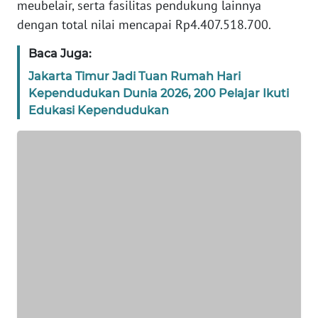
meubelair, serta fasilitas pendukung lainnya
dengan total nilai mencapai Rp4.407.518.700.
WN
BANTEN
Baca Juga:
Jakarta Timur Jadi Tuan Rumah Hari
WN
NTT
Kependudukan Dunia 2026, 200 Pelajar Ikuti
Edukasi Kependudukan
WN
KEPRI
WN
PAPUA
WN
PAPUA
BARAT
WN
RIAU