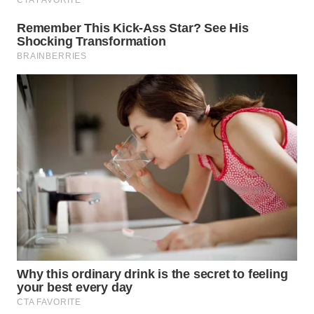
WN
PRIANGAN
TIMUR
WN
SEMARANG
WN
SOLO
WN
BOROBUDUR
WN
MADURA
WN
SURABAYA