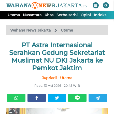
Utama
Nusantara
Khas
Serba-serbi
Opini
Indeks
WAHANA
Tutup
TV
Wahana News Jakarta
Utama
UTAMA
PT Astra Internasional
Serahkan Gedung Sekretariat
NUSANTARA
Muslimat NU DKI Jakarta ke
Pemkot Jaktim
KHAS
Jupriadi - Utama
Rabu, 13 Mei 2026 - 20:45 WIB
SERBA-
SERBI
OPINI