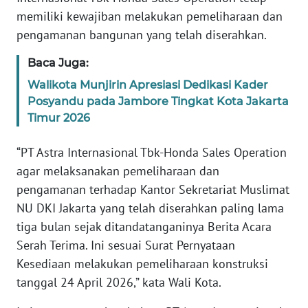
memiliki kewajiban melakukan pemeliharaan dan
WN
pengamanan bangunan yang telah diserahkan.
BABEL
Baca Juga:
WN
Walikota Munjirin Apresiasi Dedikasi Kader
SUMBAR
Posyandu pada Jambore Tingkat Kota Jakarta
Timur 2026
WN
SUMSEL
“PT Astra Internasional Tbk-Honda Sales Operation
agar melaksanakan pemeliharaan dan
WN
pengamanan terhadap Kantor Sekretariat Muslimat
BENGKULU
NU DKI Jakarta yang telah diserahkan paling lama
tiga bulan sejak ditandatanganinya Berita Acara
WN
Serah Terima. Ini sesuai Surat Pernyataan
LAMPUNG
Kesediaan melakukan pemeliharaan konstruksi
tanggal 24 April 2026,” kata Wali Kota.
WN
JATENG