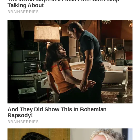
WN
TAPANULI
TENGAH
WN DELI
SERDANG
WN
TEBING
TINGGI
WN
PAKPAK
WN
KARAWANG
WN