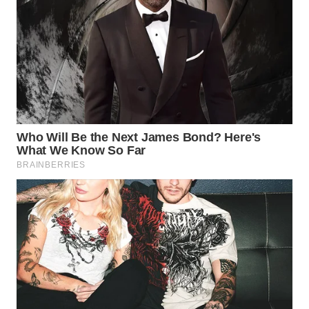
Wahana
Media
Group
WAHANA
NEWS
WAHANA
TANI
WAHANA
ADVOKAT
WAHANA
INFRASTRUKTUR
WAHANA
KONSUMEN