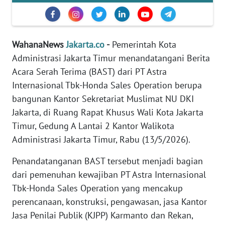
REDAKSI
KARIR
WahanaNews
Jakarta.co
-
Pemerintah Kota
Administrasi Jakarta Timur menandatangani Berita
DISCLAIMER
Acara Serah Terima (BAST) dari PT Astra
Internasional Tbk-Honda Sales Operation berupa
Wahana
News
bangunan Kantor Sekretariat Muslimat NU DKI
Regional
Jakarta, di Ruang Rapat Khusus Wali Kota Jakarta
Timur, Gedung A Lantai 2 Kantor Walikota
WN
Administrasi Jakarta Timur, Rabu (13/5/2026).
SUMUT
Penandatanganan BAST tersebut menjadi bagian
WN
dari pemenuhan kewajiban PT Astra Internasional
JAKARTA
Tbk-Honda Sales Operation yang mencakup
perencanaan, konstruksi, pengawasan, jasa Kantor
WN
Jasa Penilai Publik (KJPP) Karmanto dan Rekan,
JABAR