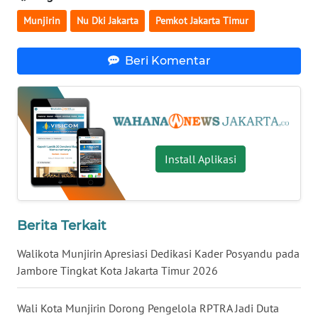
Munjirin
Nu Dki Jakarta
Pemkot Jakarta Timur
WN
KALTARA
Beri Komentar
WN
KALSEL
WN
KALTIM
Install Aplikasi
WN
SULSEL
Berita Terkait
WN
Walikota Munjirin Apresiasi Dedikasi Kader Posyandu pada
GORONTALO
Jambore Tingkat Kota Jakarta Timur 2026
WN
SULUT
Wali Kota Munjirin Dorong Pengelola RPTRA Jadi Duta