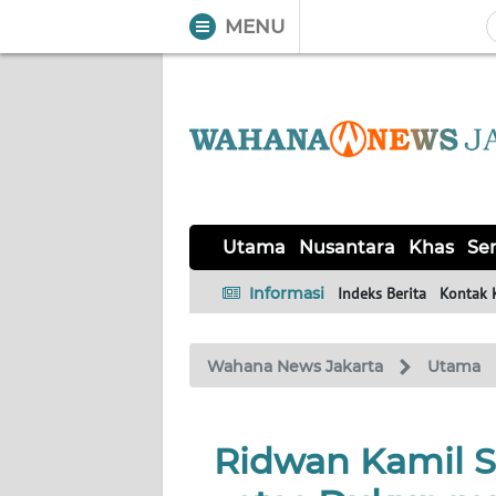
MENU
WAHANA
Tutup
TV
UTAMA
NUSANTARA
Utama
Nusantara
Khas
Ser
KHAS
Informasi
Indeks Berita
Kontak 
SERBA-
Wahana News Jakarta
Utama
SERBI
OPINI
Ridwan Kamil 
Informasi