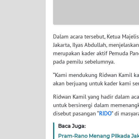
WN
BABEL
WN
Dalam acara tersebut, Ketua Majel
SUMBAR
Jakarta, Ilyas Abdullah, menjelas
WN
merupakan kader aktif Pemuda Panc
SUMSEL
pada pemilu sebelumnya.
“Kami mendukung Ridwan Kamil kare
WN
BENGKULU
akan berjuang untuk kader kami sendi
Ridwan Kamil yang hadir dalam aca
WN
untuk bersinergi dalam memenang
LAMPUNG
disebut pasangan “
RIDO
” di masyar
WN
Baca Juga:
JATENG
Pram-Rano Menang Pilkada Jak