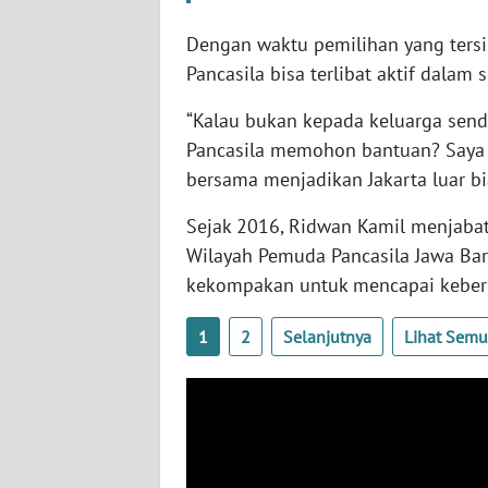
WN
NUSANTARA
Dengan waktu pemilihan yang tersi
Pancasila bisa terlibat aktif dalam s
WN
“Kalau bukan kepada keluarga sendi
JOGJA
Pancasila memohon bantuan? Saya 
bersama menjadikan Jakarta luar b
WN
JATIM
Sejak 2016, Ridwan Kamil menjabat
Wilayah Pemuda Pancasila Jawa Bar
WN
kekompakan untuk mencapai keberh
BALI
1
2
Selanjutnya
Lihat Sem
WN
KALBAR
WN
KALTENG