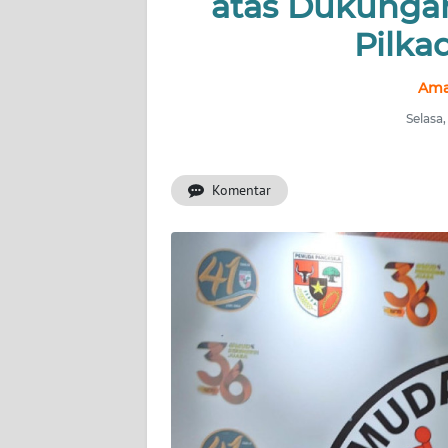
atas Dukunga
Pilka
INDEKS
BERITA
Ama
KONTAK
Selasa
KAMI
Komentar
INFO
IKLAN
TENTANG
KAMI
PEDOMAN
MEDIA
SIBER
REDAKSI