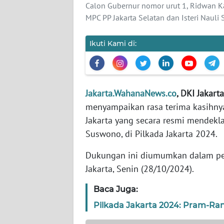
WN
Calon Gubernur nomor urut 1, Ridwan Ka
BANTEN
MPC PP Jakarta Selatan dan Isteri Naul
WN
Ikuti Kami di:
NTT
WN
KEPRI
Jakarta.WahanaNews.co
, DKI Jakarta
menyampaikan rasa terima kasihnya
WN
Jakarta yang secara resmi mendekl
PAPUA
Suswono, di Pilkada Jakarta 2024.
WN
Dukungan ini diumumkan dalam pe
PAPUA
Jakarta, Senin (28/10/2024).
BARAT
Baca Juga:
WN
Pilkada Jakarta 2024: Pram-Ra
RIAU