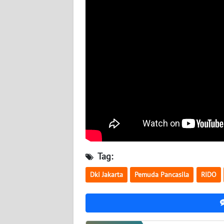
WN
KALTARA
WN
KALSEL
WN
KALTIM
WN
SULSEL
WN
Tag:
GORONTALO
Dki Jakarta
Pemuda Pancasila
RIDO
WN
SULUT