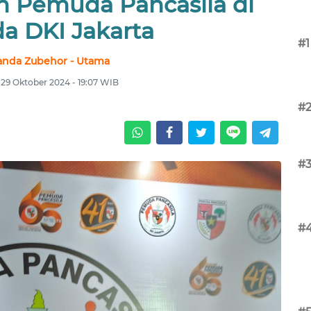
n Pemuda Pancasila di
da DKI Jakarta
#1
nda Zubehor - Utama
, 29 Oktober 2024 - 19:07 WIB
#
#
#