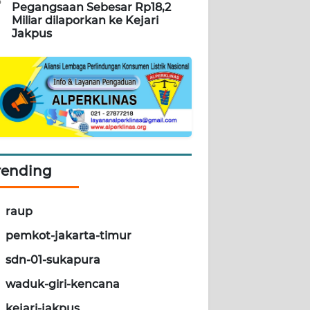
5
Pegangsaan Sebesar Rp18,2
Miliar dilaporkan ke Kejari
Jakpus
rending
raup
pemkot-jakarta-timur
sdn-01-sukapura
waduk-giri-kencana
kejari-jakpus