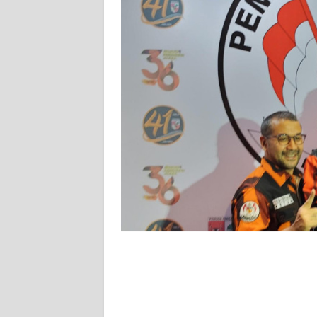
KARIR
DISCLAIMER
Wahana
News
Regional
WN
SUMUT
WN
JAKARTA
WN
JABAR