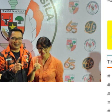
#
T
#
#
#
#
#