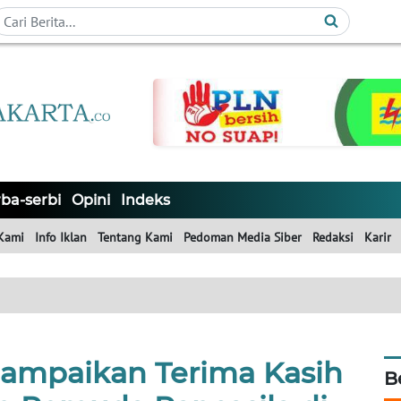
ba-serbi
Opini
Indeks
Kami
Info Iklan
Tentang Kami
Pedoman Media Siber
Redaksi
Karir
Sampaikan Terima Kasih
B