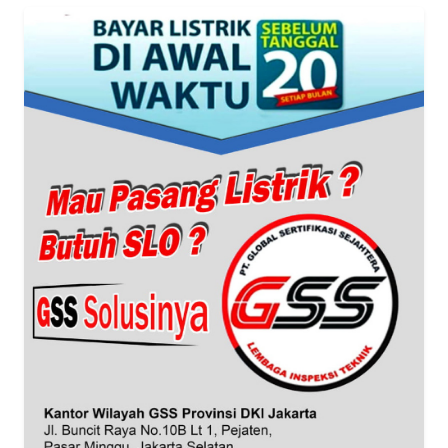
WN
BANTEN
WN
NTT
WN
KEPRI
WN
PAPUA
WN
PAPUA
BARAT
WN
RIAU