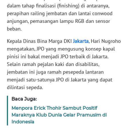
REDAKSI
dalam tahap finalisasi (finishing) di antaranya,
perapihan railing jembatan dan lantai conwood
KARIR
anjungan, pemasangan lampu RGB dan sensor
beban.
DISCLAIMER
Kepala Dinas Bina Marga DKI
Jakarta
, Hari Nugroho
mengatakan, JPO yang mengusung konsep kapal
Wahana
News
pinisi ini bakal menjadi JPO terbaik di Jakarta.
Regional
Selain ramah pejalan kaki dan disabilitas,
jembatan ini juga ramah pesepeda lantaran
WN
menjadi satu-satunya JPO di Jakarta yang dapat
SUMUT
dilintasi sepeda.
WN
Baca Juga:
JAKARTA
Menpora Erick Thohir Sambut Positif
Maraknya Klub Dunia Gelar Pramusim di
WN
Indonesia
JABAR