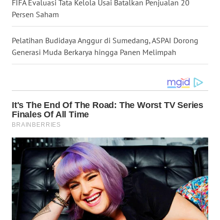
FIFA Evaluasi Tata Kelola Usai Batalkan Penjualan 20
Persen Saham
WN
TAPANULI
Pelatihan Budidaya Anggur di Sumedang, ASPAI Dorong
SELATAN
Generasi Muda Berkarya hingga Panen Melimpah
WN
TANJUNG
LESUNG
WN
KARO
WN
SIMALUNGUN
WN
LABUHANBATU