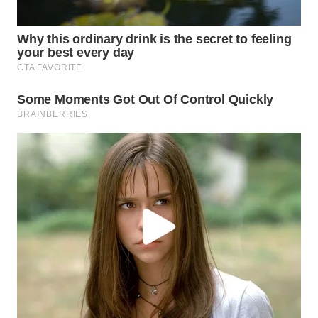
WN
PRIANGAN
TIMUR
WN
SEMARANG
WN
SOLO
WN
BOROBUDUR
WN
MADURA
WN
SURABAYA