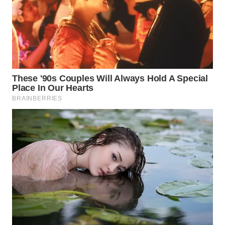
WN
INDRAMAYU
WN
KUNINGAN
WN
MAJALENGKA
WN
SUBANG
WN
SUKABUMI
WN
PURWAKARTA