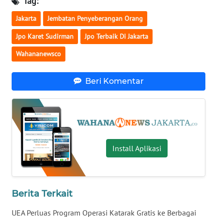
Tag:
Jakarta
Jembatan Penyeberangan Orang
WN
KALTARA
Jpo Karet Sudirman
Jpo Terbaik Di Jakarta
Wahananewsco
WN
KALSEL
Beri Komentar
WN
KALTIM
WN
SULSEL
Install Aplikasi
WN
GORONTALO
Berita Terkait
WN
SULUT
UEA Perluas Program Operasi Katarak Gratis ke Berbagai