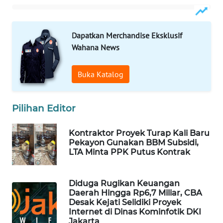
MAWAKA
Dapatkan Merchandise Eksklusif
ID
Wahana News
MARTABAT
NET
Buka Katalog
PLN
Pilihan Editor
WATCH
Kontraktor Proyek Turap Kali Baru
MKLI
Pekayon Gunakan BBM Subsidi,
LTA Minta PPK Putus Kontrak
LPKKI
Diduga Rugikan Keuangan
LKKI
Daerah Hingga Rp6,7 Miliar, CBA
Desak Kejati Selidiki Proyek
Internet di Dinas Kominfotik DKI
KOPEKLIN
Jakarta