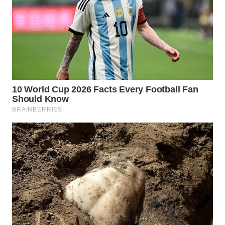
WAHANA
LISTRIK
WAHANA
TRAVEL
WAHANA
TV
WAHANANEWS
ID
WAHANANEWS
CO ID
WAHANANEWS
NET