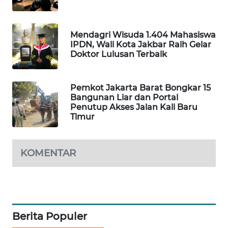
SIBARAGAS
NEWS
Mendagri Wisuda 1.404 Mahasiswa
IPDN, Wali Kota Jakbar Raih Gelar
Doktor Lulusan Terbaik
METRO
SIANTAR
NEWS
Pemkot Jakarta Barat Bongkar 15
Bangunan Liar dan Portal
Penutup Akses Jalan Kali Baru
METRO
Timur
MEDAN
NEWS
KOMENTAR
METRO
JAKARTA
NEWS
KRT
Berita Populer
NEWS