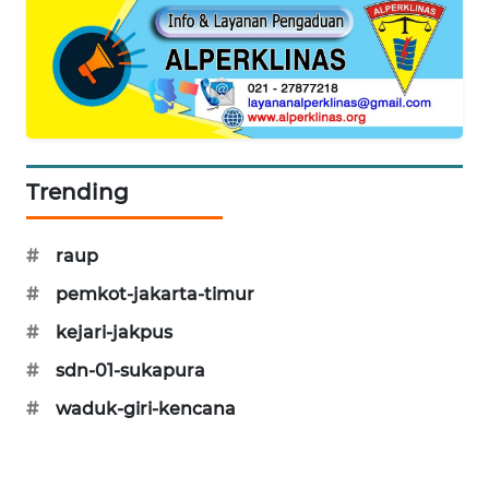
CILEUNGSI
NEWS
BERKAT
NEWS
Trending
BERAMPU
NEWS
#
raup
ANUGERAH
NEWS
#
pemkot-jakarta-timur
#
kejari-jakpus
AKHLAK
#
sdn-01-sukapura
ID
#
waduk-giri-kencana
PERAPKI
NEWS