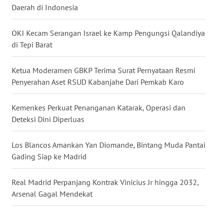
Daerah di Indonesia
WN
MALUKU
OKI Kecam Serangan Israel ke Kamp Pengungsi Qalandiya
di Tepi Barat
WN
MALUT
Ketua Moderamen GBKP Terima Surat Pernyataan Resmi
Penyerahan Aset RSUD Kabanjahe Dari Pemkab Karo
WN
DAIRI
Kemenkes Perkuat Penanganan Katarak, Operasi dan
Deteksi Dini Diperluas
WN
DANAU
Los Blancos Amankan Yan Diomande, Bintang Muda Pantai
TOBA
Gading Siap ke Madrid
WN
NIAS
Real Madrid Perpanjang Kontrak Vinicius Jr hingga 2032,
Arsenal Gagal Mendekat
WN
LANGKAT