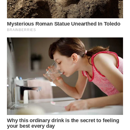
WAHANA
SPORT
WAHANA
UMKM
WAHANA
SELEB
WAHANA
PERSONA
WAHANA
OTOMOTIF
WAHANA
HEALTH