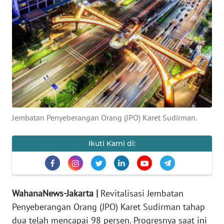
Informasi
INDEKS
BERITA
KONTAK
KAMI
INFO
Jembatan Penyeberangan Orang (JPO) Karet Sudirman.
IKLAN
Ikuti Kami di:
TENTANG
KAMI
PEDOMAN
WahanaNews-Jakarta |
Revitalisasi Jembatan
MEDIA
SIBER
Penyeberangan Orang (JPO) Karet Sudirman tahap
dua telah mencapai 98 persen. Progresnya saat ini