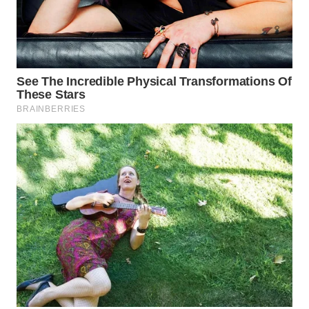
WN
TAPANULI
TENGAH
WN DELI
SERDANG
WN
TEBING
TINGGI
WN
PAKPAK
WN
KARAWANG
WN