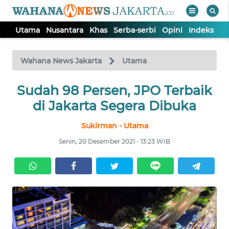
Utama
Nusantara
Khas
Serba-serbi
Opini
Indeks
WAHANA
Tutup
TV
Wahana News Jakarta
Utama
UTAMA
Sudah 98 Persen, JPO Terbaik
di Jakarta Segera Dibuka
NUSANTARA
Sukirman - Utama
Senin, 20 Desember 2021 - 13:23 WIB
KHAS
SERBA-
SERBI
OPINI