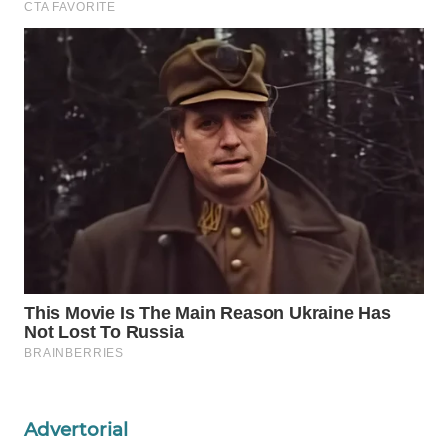
WAHANA
DESA
WISATA
LAPAK
WAHANA
Wahana
Network
KONSUMEN
LISTRIK
MASYARAKAT
KELISTRIKAN
WALINKI
Advertorial
ID