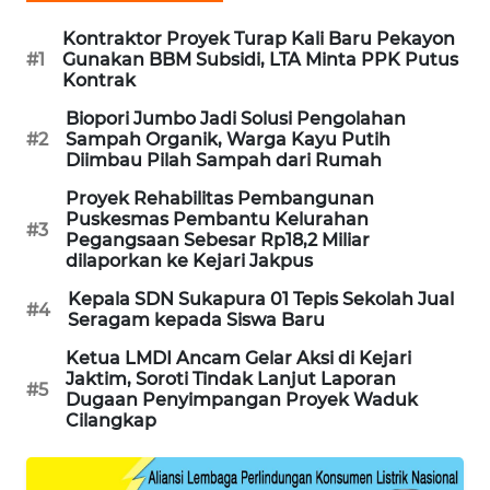
KARING
Kontraktor Proyek Turap Kali Baru Pekayon
NEWS
#1
Gunakan BBM Subsidi, LTA Minta PPK Putus
Kontrak
JURNAL
Biopori Jumbo Jadi Solusi Pengolahan
MARITIM
#2
Sampah Organik, Warga Kayu Putih
Diimbau Pilah Sampah dari Rumah
HUMBANG
Proyek Rehabilitas Pembangunan
NEWS
Puskesmas Pembantu Kelurahan
#3
Pegangsaan Sebesar Rp18,2 Miliar
dilaporkan ke Kejari Jakpus
GARONGGANG
NEWS
Kepala SDN Sukapura 01 Tepis Sekolah Jual
#4
Seragam kepada Siswa Baru
FISUELRI
Ketua LMDI Ancam Gelar Aksi di Kejari
Jaktim, Soroti Tindak Lanjut Laporan
ID
#5
Dugaan Penyimpangan Proyek Waduk
Cilangkap
ENERGI
NEWS