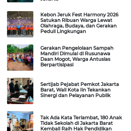
PORTAL
Kebon Jeruk Fest Harmony 2026
KONSUMEN
Satukan Ribuan Warga Lewat
Olahraga, Budaya, dan Gerakan
Peduli Lingkungan
FORWAMKI
Gerakan Pengelolaan Sampah
ALPERKLINAS
Mandiri Dimulai di Rusunawa
Daan Mogot, Warga Antusias
FORJASIDA
Berpartisipasi
TAMBANG
Sertijab Pejabat Pemkot Jakarta
NEWS
Barat, Wali Kota Iin Tekankan
Sinergi dan Pelayanan Publik
SITUNGIR
NEWS
Tak Ada Kata Terlambat, 180 Anak
SIDIKALANG
Tidak Sekolah di Jakarta Barat
Kembali Raih Hak Pendidikan
NEWS