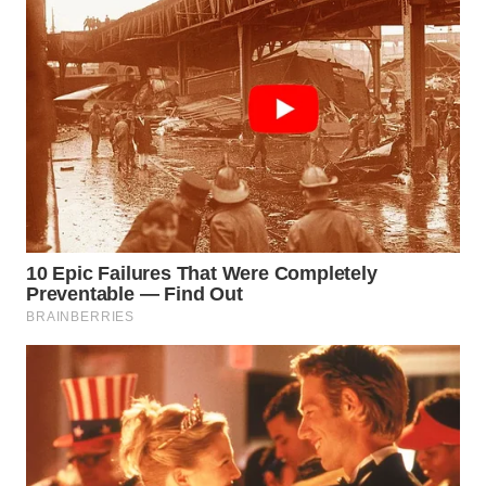
WN
SUMEDANG
WN
CIANJUR
WN
KEPULAUAN
SERIBU
WN
TANGERANG
WN
BINJAI
WN
CIREBON