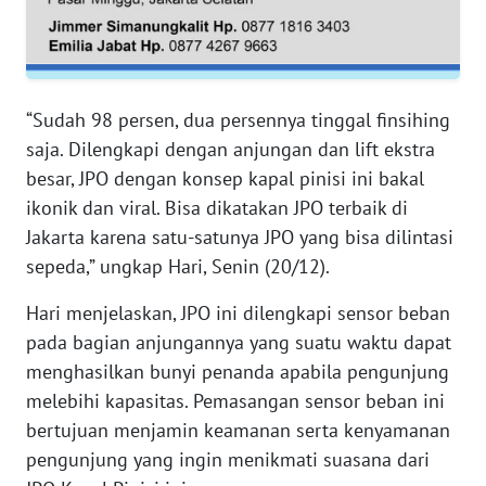
WN
SERAMBI
“Sudah 98 persen, dua persennya tinggal finsihing
WN
saja. Dilengkapi dengan anjungan dan lift ekstra
JAMBI
besar, JPO dengan konsep kapal pinisi ini bakal
ikonik dan viral. Bisa dikatakan JPO terbaik di
WN
Jakarta karena satu-satunya JPO yang bisa dilintasi
SULTRA
sepeda,” ungkap Hari, Senin (20/12).
WN
Hari menjelaskan, JPO ini dilengkapi sensor beban
NTB
pada bagian anjungannya yang suatu waktu dapat
menghasilkan bunyi penanda apabila pengunjung
WN
melebihi kapasitas. Pemasangan sensor beban ini
SULTENG
bertujuan menjamin keamanan serta kenyamanan
WN
pengunjung yang ingin menikmati suasana dari
SULBAR