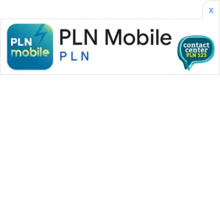
X
WAHANA MEDIA GROUP
|
|
|
WAHANA NEWS co
WAHANA TANI
WAHANA ADVOKAT
|
|
WAHANA INFRASTRUKTUR
WAHANA KONSUMEN