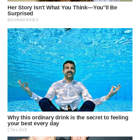
WN
NATUNA
WN
BINTAN
WN
MANDALIKA
WN
LIKUPANG
WN
LABUANBAJO
WN
BORNEO