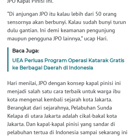
JPO Kapal Pinisi ini.
“Di anjungan JPO itu kalau lebih dari 50 orang
WN
BABEL
sensornya akan berbunyi. Kalau sudah bunyi turun
dulu gantian. Ini demi keamanan pengunjung
WN
maupun pengguna JPO lainnya,” ucap Hari.
SUMBAR
Baca Juga:
WN
UEA Perluas Program Operasi Katarak Gratis
SUMSEL
ke Berbagai Daerah di Indonesia
WN
Hari menilai, JPO dengan konsep kapal pinisi ini
BENGKULU
menjadi salah satu cara terbaik untuk warga ibu
kota mengenal kembali sejarah kota Jakarta.
WN
Berangkat dari sejarahnya, Pelabuhan Sunda
LAMPUNG
Kelapa di utara Jakarta adalah cikal-bakal kota
Jakarta. Dan kapal-kapal pinisi yang sandar di
WN
pelabuhan tertua di Indonesia sampai sekarang ini
JATENG