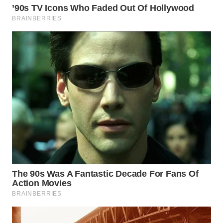
BEKASI
WN
BOGOR
WN
DEPOK
WN
TAPANULI
UTARA
WN
SAMOSIR
WN
PADANG
LAWAS