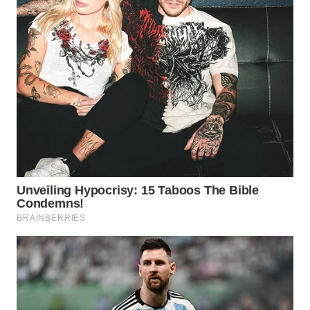
Wahana
Media
Group
WAHANA
NEWS
WAHANA
TANI
WAHANA
ADVOKAT
WAHANA
INFRASTRUKTUR
WAHANA
KONSUMEN