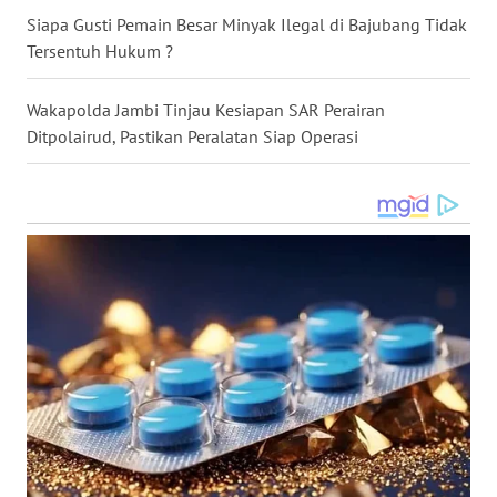
Siapa Gusti Pemain Besar Minyak Ilegal di Bajubang Tidak
WN
Tersentuh Hukum ?
MALUKU
Wakapolda Jambi Tinjau Kesiapan SAR Perairan
WN
Ditpolairud, Pastikan Peralatan Siap Operasi
MALUT
WN
DAIRI
WN
DANAU
TOBA
WN
NIAS
WN
LANGKAT