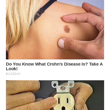
WN
PRIANGAN
TIMUR
WN
SEMARANG
WN
SOLO
WN
BOROBUDUR
WN
MADURA
WN
SURABAYA