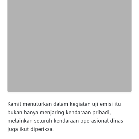
WN
BANTEN
WN
NTT
WN
KEPRI
WN
PAPUA
WN
Kamil menuturkan dalam kegiatan uji emisi itu
PAPUA
bukan hanya menjaring kendaraan pribadi,
BARAT
melainkan seluruh kendaraan operasional dinas
juga ikut diperiksa.
WN
RIAU