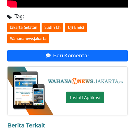
WN
Tag:
NUSANTARA
Jakarta Selatan
Sudin Lh
Uji Emisi
WN
Wahananewsjakarta
JOGJA
Beri Komentar
WN
JATIM
WN
BALI
Install Aplikasi
WN
KALBAR
WN
Berita Terkait
KALTENG