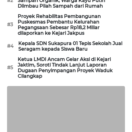
#2
Sampah Organik, Warga Kayu Putih
Diimbau Pilah Sampah dari Rumah
KARING
NEWS
Proyek Rehabilitas Pembangunan
Puskesmas Pembantu Kelurahan
#3
Pegangsaan Sebesar Rp18,2 Miliar
JURNAL
dilaporkan ke Kejari Jakpus
MARITIM
Kepala SDN Sukapura 01 Tepis Sekolah Jual
#4
Seragam kepada Siswa Baru
HUMBANG
NEWS
Ketua LMDI Ancam Gelar Aksi di Kejari
Jaktim, Soroti Tindak Lanjut Laporan
#5
Dugaan Penyimpangan Proyek Waduk
GARONGGANG
Cilangkap
NEWS
FISUELRI
ID
ENERGI
NEWS