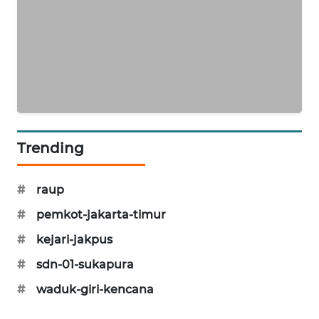
CILEUNGSI
NEWS
BERKAT
NEWS
BERAMPU
NEWS
Trending
ANUGERAH
#
raup
NEWS
#
pemkot-jakarta-timur
AKHLAK
#
kejari-jakpus
ID
#
sdn-01-sukapura
PERAPKI
#
waduk-giri-kencana
NEWS