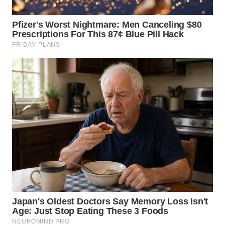
WN
TAPANULI
SELATAN
WN
TANJUNG
LESUNG
WN
KARO
WN
SIMALUNGUN
WN
LABUHANBATU