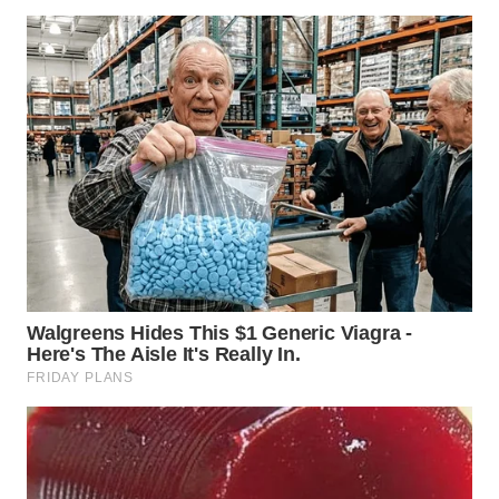
WN
TAPANULI
TENGAH
WN DELI
SERDANG
WN
TEBING
TINGGI
WN
PAKPAK
WN
KARAWANG
WN