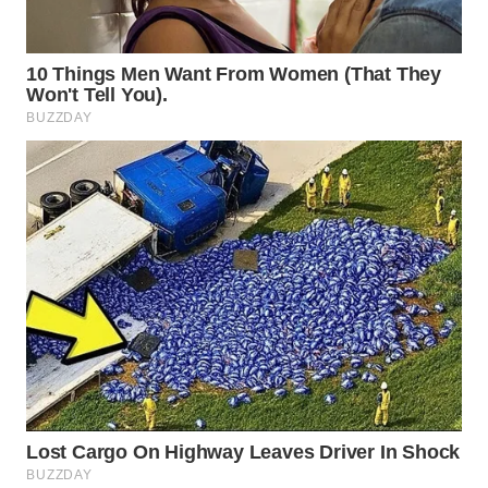
Wahana
Media
Group
WAHANA
NEWS
WAHANA
TANI
WAHANA
ADVOKAT
WAHANA
INFRASTRUKTUR
WAHANA
KONSUMEN