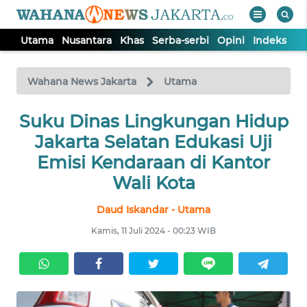
Utama
Nusantara
Khas
Serba-serbi
Opini
Indeks
WAHANA
Tutup
TV
Wahana News Jakarta
Utama
UTAMA
Suku Dinas Lingkungan Hidup
Jakarta Selatan Edukasi Uji
NUSANTARA
Emisi Kendaraan di Kantor
Wali Kota
KHAS
Daud Iskandar - Utama
Kamis, 11 Juli 2024 - 00:23 WIB
SERBA-
SERBI
OPINI