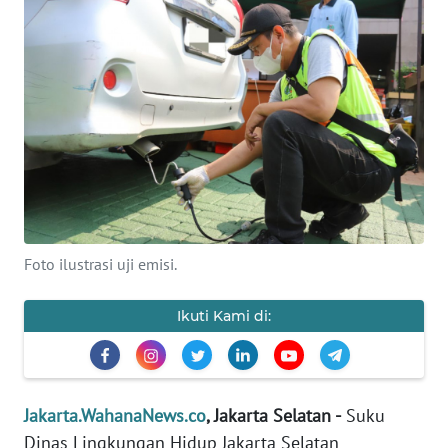
Informasi
INDEKS
BERITA
KONTAK
KAMI
INFO
IKLAN
Foto ilustrasi uji emisi.
TENTANG
KAMI
Ikuti Kami di:
PEDOMAN
MEDIA
SIBER
Jakarta.WahanaNews.co
, Jakarta Selatan -
Suku
Dinas Lingkungan Hidup Jakarta Selatan