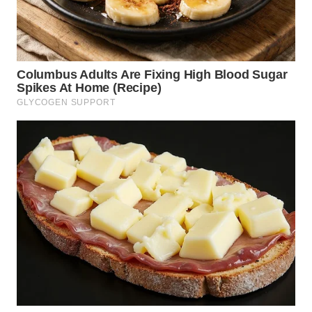
WN
SUMEDANG
WN
CIANJUR
WN
KEPULAUAN
SERIBU
WN
TANGERANG
WN
BINJAI
WN
CIREBON