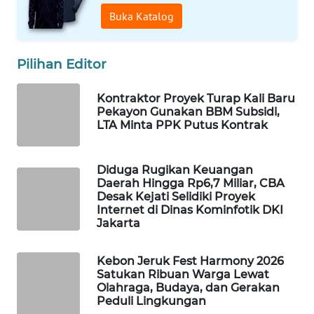
Buka Katalog
MAWAKA
ID
Pilihan Editor
MARTABAT
Kontraktor Proyek Turap Kali Baru
NET
Pekayon Gunakan BBM Subsidi,
LTA Minta PPK Putus Kontrak
PLN
WATCH
Diduga Rugikan Keuangan
Daerah Hingga Rp6,7 Miliar, CBA
MKLI
Desak Kejati Selidiki Proyek
Internet di Dinas Kominfotik DKI
Jakarta
LPKKI
Kebon Jeruk Fest Harmony 2026
LKKI
Satukan Ribuan Warga Lewat
Olahraga, Budaya, dan Gerakan
Peduli Lingkungan
KOPEKLIN