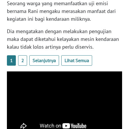
Seorang warga yang memanfaatkan uji emisi
bernama Rani mengaku merasakan manfaat dari
WN
kegiatan ini bagi kendaraan miliknya.
BABEL
Dia mengatakan dengan melakukan pengujian
WN
maka dapat diketahui kelayakan mesin kendaraan
SUMBAR
kalau tidak lolos artinya perlu diservis.
WN
1
2
Selanjutnya
Lihat Semua
SUMSEL
WN
BENGKULU
WN
LAMPUNG
WN
JATENG