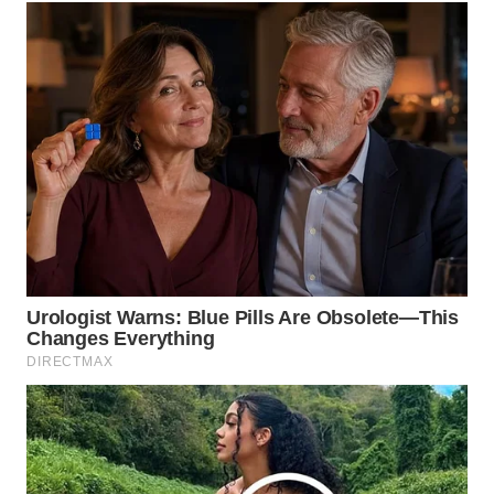
WAHANA
SPORT
WAHANA
UMKM
WAHANA
SELEB
WAHANA
PERSONA
WAHANA
OTOMOTIF
WAHANA
HEALTH