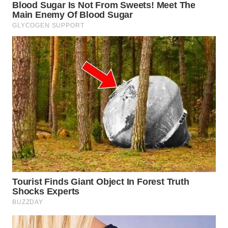
WN
INDRAMAYU
WN
KUNINGAN
WN
MAJALENGKA
WN
SUBANG
WN
SUKABUMI
WN
PURWAKARTA