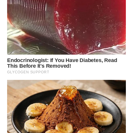
BEKASI
WN
BOGOR
WN
DEPOK
WN
TAPANULI
UTARA
WN
SAMOSIR
WN
PADANG
LAWAS