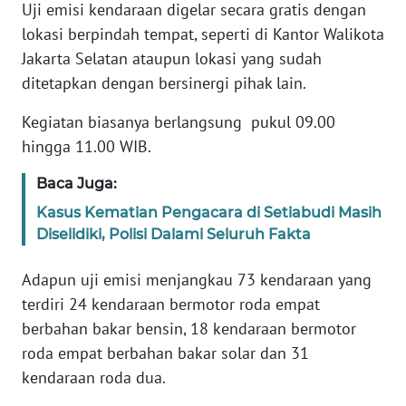
Uji emisi kendaraan digelar secara gratis dengan
lokasi berpindah tempat, seperti di Kantor Walikota
WN
Jakarta Selatan ataupun lokasi yang sudah
SERAMBI
ditetapkan dengan bersinergi pihak lain.
WN
Kegiatan biasanya berlangsung pukul 09.00
JAMBI
hingga 11.00 WIB.
WN
Baca Juga:
SULTRA
Kasus Kematian Pengacara di Setiabudi Masih
Diselidiki, Polisi Dalami Seluruh Fakta
WN
NTB
Adapun uji emisi menjangkau 73 kendaraan yang
terdiri 24 kendaraan bermotor roda empat
WN
berbahan bakar bensin, 18 kendaraan bermotor
SULTENG
roda empat berbahan bakar solar dan 31
kendaraan roda dua.
WN
SULBAR