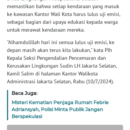
REDAKSI
memastikan bahwa setiap kendaraan yang masuk
ke kawasan Kantor Wali Kota harus lulus uji emisi,
KARIR
sebagai bagian dari upaya edukasi kepada warga
untuk merawat kendaraan mereka.
DISCLAIMER
"Alhamdulillah hari ini semua lulus uji emisi, ke
Wahana
depan masih akan terus kita lakukan," kata Plh
News
Kepala Seksi Pengendalian Pencemaran dan
Regional
Kerusakan Lingkungan Sudin LH Jakarta Selatan,
Kamil Salim di halaman Kantor Walikota
WN
Administrasi Jakarta Selatan, Rabu (10/7/2024).
SUMUT
Baca Juga:
WN
Misteri Kematian Penjaga Rumah Febrie
JAKARTA
Adriansyah, Polisi Minta Publik Jangan
Berspekulasi
WN
JABAR