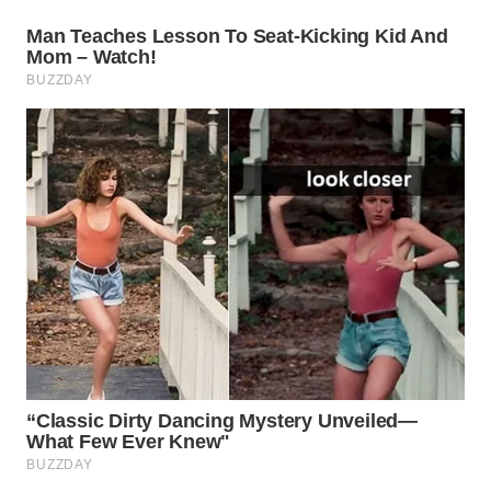
WAHANA
LISTRIK
WAHANA
TRAVEL
WAHANA
TV
WAHANANEWS
ID
WAHANANEWS
CO ID
WAHANANEWS
NET