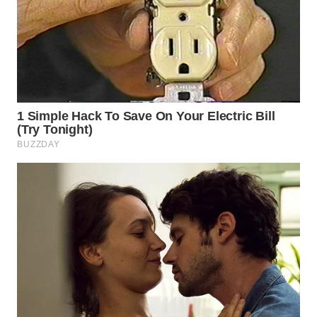
WN
NATUNA
WN
BINTAN
WN
MANDALIKA
WN
LIKUPANG
WN
LABUANBAJO
WN
BORNEO