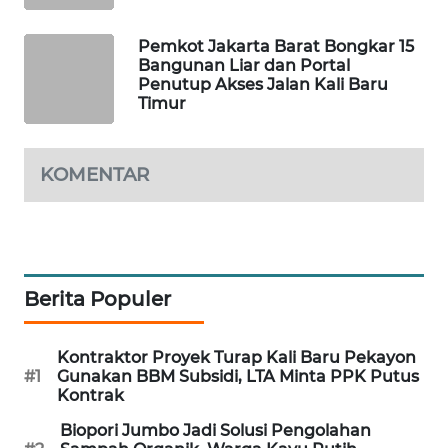
SIBARAGAS
Pemkot Jakarta Barat Bongkar 15
Bangunan Liar dan Portal
NEWS
Penutup Akses Jalan Kali Baru
Timur
METRO
SIANTAR
NEWS
KOMENTAR
METRO
MEDAN
NEWS
Berita Populer
METRO
JAKARTA
NEWS
Kontraktor Proyek Turap Kali Baru Pekayon
#1
Gunakan BBM Subsidi, LTA Minta PPK Putus
Kontrak
KRT
NEWS
Biopori Jumbo Jadi Solusi Pengolahan