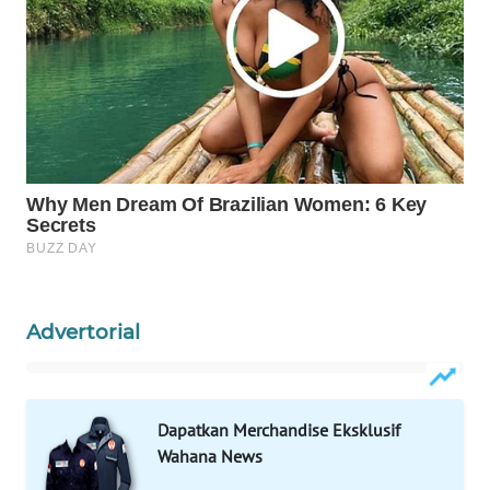
WAHANA
DESA
WISATA
LAPAK
WAHANA
Wahana
Network
KONSUMEN
LISTRIK
Advertorial
MASYARAKAT
KELISTRIKAN
Dapatkan Merchandise Eksklusif
Wahana News
WALINKI
ID