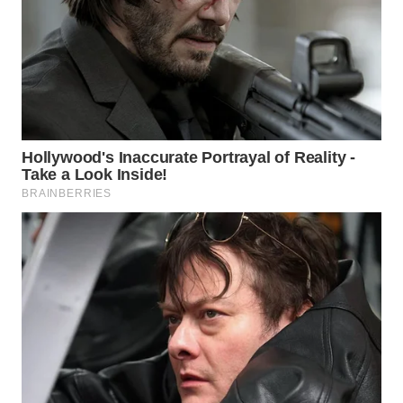
Wahana
Media
Group
WAHANA
NEWS
WAHANA
TANI
WAHANA
ADVOKAT
WAHANA
INFRASTRUKTUR
WAHANA
KONSUMEN