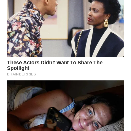
WAHANA
DESA
WISATA
LAPAK
WAHANA
Wahana
Network
KONSUMEN
LISTRIK
MASYARAKAT
KELISTRIKAN
WALINKI
ID