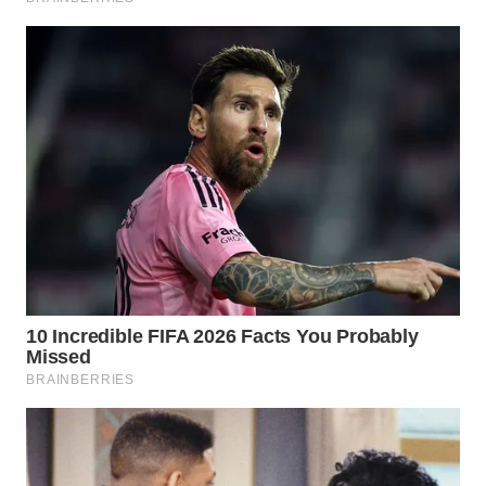
WAHANA
SPORT
WAHANA
UMKM
WAHANA
SELEB
WAHANA
PERSONA
WAHANA
OTOMOTIF
WAHANA
HEALTH