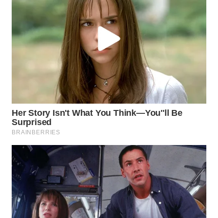
WN
TAPANULI
SELATAN
WN
TANJUNG
LESUNG
WN
KARO
WN
SIMALUNGUN
WN
LABUHANBATU