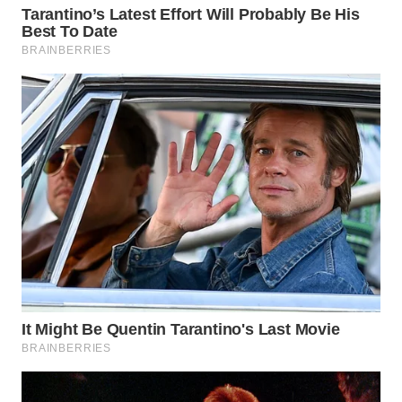
BEKASI
WN
BOGOR
WN
DEPOK
WN
TAPANULI
UTARA
WN
SAMOSIR
WN
PADANG
LAWAS