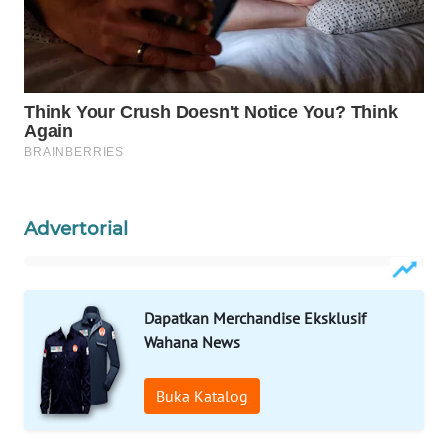
MAWAKA
ID
MARTABAT
NET
PLN
WATCH
Advertorial
MKLI
Dapatkan Merchandise Eksklusif
LPKKI
Wahana News
LKKI
Buka Katalog
KOPEKLIN