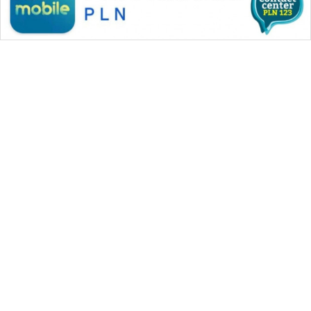
WAHANA MEDIA GROUP
|
|
|
WAHANA NEWS co
WAHANA TANI
WAHANA ADVOKAT
|
|
WAHANA INFRASTRUKTUR
WAHANA KONSUMEN
|
|
|
WAHANA LISTRIK
WAHANA TRAVEL
WAHANA TV
|
|
|
WAHANANEWS id
WAHANANEWS CO ID
WAHANANEWS NET
|
|
|
WAHANA SPORT ID
Wahana UMKM
Wahana Seleb
|
|
|
Wahana Persona
Wahana Otomotif
Wahana Health