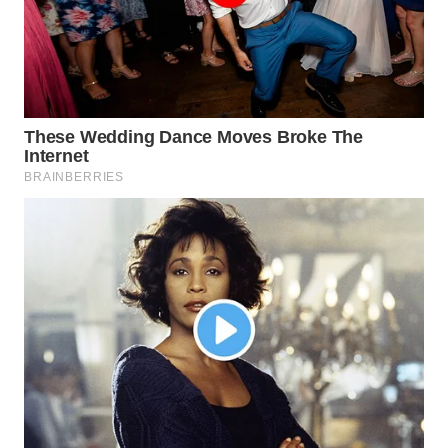
WN
INDRAMAYU
WN
KUNINGAN
WN
MAJALENGKA
WN
SUBANG
WN
SUKABUMI
WN
PURWAKARTA