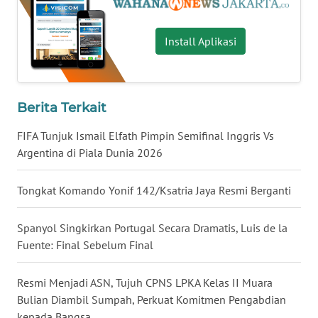
WN
Install Aplikasi
KALTARA
WN
KALSEL
Berita Terkait
WN
FIFA Tunjuk Ismail Elfath Pimpin Semifinal Inggris Vs
KALTIM
Argentina di Piala Dunia 2026
WN
Tongkat Komando Yonif 142/Ksatria Jaya Resmi Berganti
SULSEL
Spanyol Singkirkan Portugal Secara Dramatis, Luis de la
WN
Fuente: Final Sebelum Final
GORONTALO
Resmi Menjadi ASN, Tujuh CPNS LPKA Kelas II Muara
WN
Bulian Diambil Sumpah, Perkuat Komitmen Pengabdian
SULUT
kepada Bangsa