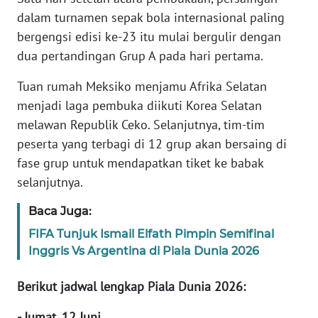
dalam turnamen sepak bola internasional paling
bergengsi edisi ke-23 itu mulai bergulir dengan
WN
SERAMBI
dua pertandingan Grup A pada hari pertama.
Tuan rumah Meksiko menjamu Afrika Selatan
WN
menjadi laga pembuka diikuti Korea Selatan
JAMBI
melawan Republik Ceko. Selanjutnya, tim-tim
WN
peserta yang terbagi di 12 grup akan bersaing di
SULTRA
fase grup untuk mendapatkan tiket ke babak
selanjutnya.
WN
NTB
Baca Juga:
FIFA Tunjuk Ismail Elfath Pimpin Semifinal
WN
Inggris Vs Argentina di Piala Dunia 2026
SULTENG
Berikut jadwal lengkap Piala Dunia 2026:
WN
SULBAR
- Jumat, 12 Juni