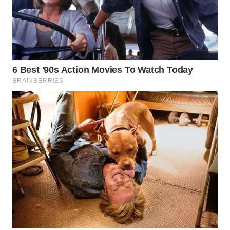
WN
TAPANULI
TENGAH
WN DELI
SERDANG
WN
TEBING
TINGGI
WN
PAKPAK
WN
KARAWANG
WN