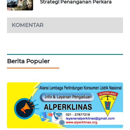
Strategi Penanganan Perkara
KARING
NEWS
KOMENTAR
JURNAL
MARITIM
HUMBANG
NEWS
Berita Populer
GARONGGANG
NEWS
FISUELRI
ID
ENERGI
NEWS