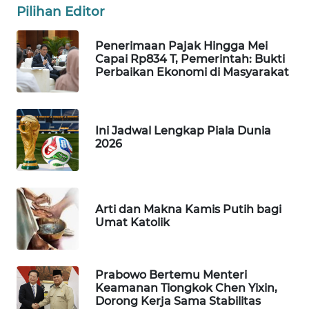
Pilihan Editor
PORTAL
KONSUMEN
Penerimaan Pajak Hingga Mei
Capai Rp834 T, Pemerintah: Bukti
Perbaikan Ekonomi di Masyarakat
FORWAMKI
ALPERKLINAS
Ini Jadwal Lengkap Piala Dunia
2026
FORJASIDA
TAMBANG
NEWS
Arti dan Makna Kamis Putih bagi
Umat Katolik
SITUNGIR
NEWS
Prabowo Bertemu Menteri
Keamanan Tiongkok Chen Yixin,
SIDIKALANG
Dorong Kerja Sama Stabilitas
NEWS