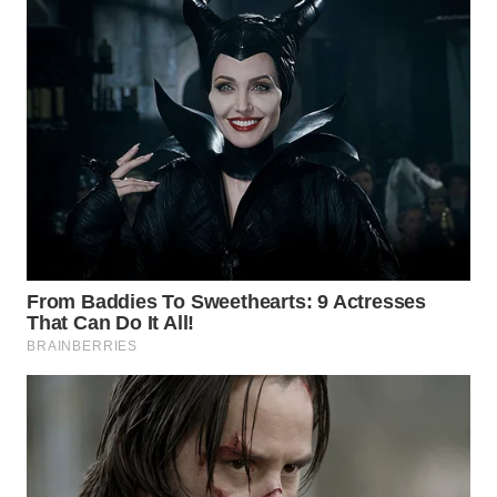
WN
NATUNA
WN
BINTAN
WN
MANDALIKA
WN
LIKUPANG
WN
LABUANBAJO
WN
BORNEO