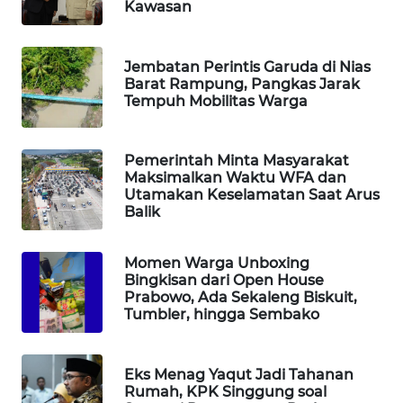
Kawasan
SIBARAGAS
NEWS
Jembatan Perintis Garuda di Nias
Barat Rampung, Pangkas Jarak
Tempuh Mobilitas Warga
METRO
SIANTAR
NEWS
Pemerintah Minta Masyarakat
Maksimalkan Waktu WFA dan
METRO
Utamakan Keselamatan Saat Arus
MEDAN
Balik
NEWS
Momen Warga Unboxing
METRO
Bingkisan dari Open House
JAKARTA
Prabowo, Ada Sekaleng Biskuit,
Tumbler, hingga Sembako
NEWS
KRT
Eks Menag Yaqut Jadi Tahanan
NEWS
Rumah, KPK Singgung soal