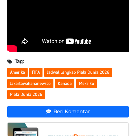
WN
NUSANTARA
WN
JOGJA
WN
Tag:
JATIM
Amerika
FIFA
Jadwal Lengkap Piala Dunia 2026
WN
Jakartawahananewsco
Kanada
Meksiko
BALI
Piala Dunia 2026
WN
KALBAR
Beri Komentar
WN
KALTENG