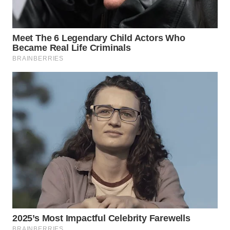
WAHANA
LISTRIK
WAHANA
TRAVEL
WAHANA
TV
WAHANANEWS
ID
WAHANANEWS
CO ID
WAHANANEWS
NET