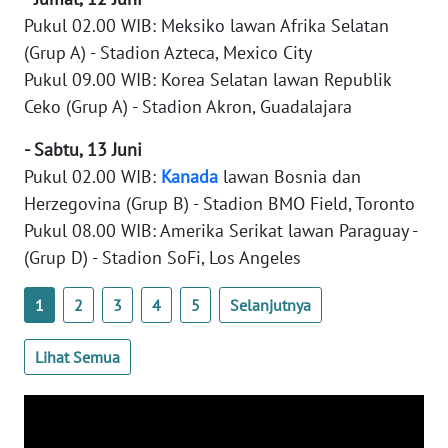
Pukul 02.00 WIB: Meksiko lawan Afrika Selatan
WN
(Grup A) - Stadion Azteca, Mexico City
BABEL
Pukul 09.00 WIB: Korea Selatan lawan Republik
Ceko (Grup A) - Stadion Akron, Guadalajara
WN
SUMBAR
- Sabtu, 13 Juni
Pukul 02.00 WIB:
Kanada
lawan Bosnia dan
WN
Herzegovina (Grup B) - Stadion BMO Field, Toronto
SUMSEL
Pukul 08.00 WIB: Amerika Serikat lawan Paraguay -
(Grup D) - Stadion SoFi, Los Angeles
WN
BENGKULU
1
2
3
4
5
Selanjutnya
WN
Lihat Semua
LAMPUNG
WN
JATENG