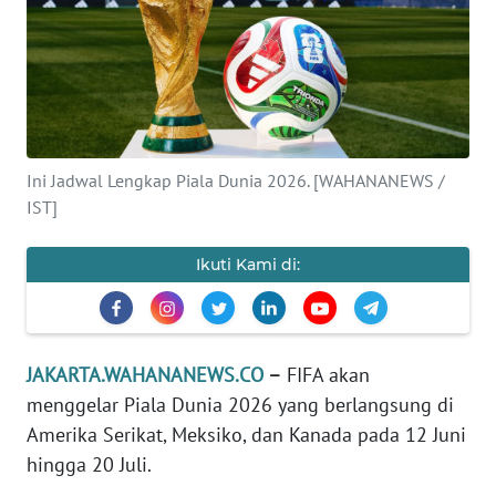
Informasi
INDEKS
BERITA
KONTAK
Ini Jadwal Lengkap Piala Dunia 2026. [WAHANANEWS /
KAMI
IST]
INFO
IKLAN
Ikuti Kami di:
TENTANG
KAMI
JAKARTA.WAHANANEWS.CO
–
FIFA akan
menggelar Piala Dunia 2026 yang berlangsung di
PEDOMAN
MEDIA
Amerika Serikat, Meksiko, dan Kanada pada 12 Juni
SIBER
hingga 20 Juli.