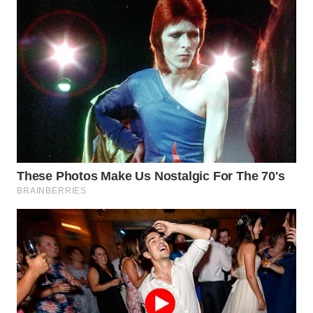
WN
SUMEDANG
WN
CIANJUR
WN
KEPULAUAN
SERIBU
WN
TANGERANG
WN
BINJAI
WN
CIREBON