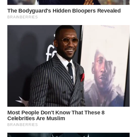
WN
PRIANGAN
TIMUR
WN
SEMARANG
WN
SOLO
WN
BOROBUDUR
WN
MADURA
WN
SURABAYA