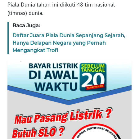
Piala Dunia tahun ini diikuti 48 tim nasional
REDAKSI
(timnas) dunia.
KARIR
Baca Juga:
Daftar Juara Piala Dunia Sepanjang Sejarah,
DISCLAIMER
Hanya Delapan Negara yang Pernah
Mengangkat Trofi
Wahana
News
Regional
WN
SUMUT
WN
JAKARTA
WN
JABAR