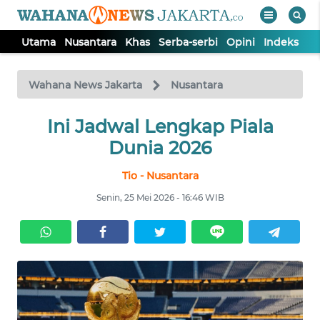
Utama
Nusantara
Khas
Serba-serbi
Opini
Indeks
WAHANA
Tutup
TV
Wahana News Jakarta
Nusantara
UTAMA
Ini Jadwal Lengkap Piala
Dunia 2026
NUSANTARA
Tio - Nusantara
Senin, 25 Mei 2026 - 16:46 WIB
KHAS
SERBA-
SERBI
OPINI