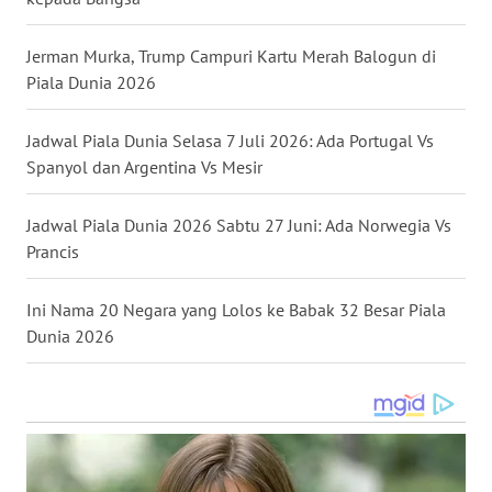
WN
Jerman Murka, Trump Campuri Kartu Merah Balogun di
MALUKU
Piala Dunia 2026
WN
Jadwal Piala Dunia Selasa 7 Juli 2026: Ada Portugal Vs
MALUT
Spanyol dan Argentina Vs Mesir
WN
Jadwal Piala Dunia 2026 Sabtu 27 Juni: Ada Norwegia Vs
DAIRI
Prancis
WN
DANAU
Ini Nama 20 Negara yang Lolos ke Babak 32 Besar Piala
TOBA
Dunia 2026
WN
NIAS
WN
LANGKAT