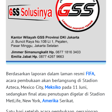
WN
BANTEN
WN
NTT
WN
KEPRI
WN
PAPUA
Berdasarkan laporan dalam laman resmi
FIFA
,
acara pembukaan akan berlangsung di Stadion
WN
Azteca, Mexico City,
Meksiko
pada 11 Juni,
PAPUA
BARAT
sedangkan final atau penutupan digelar di Stadion
MetLife, New York,
Amerika
Serikat.
WN
Satu hari setelah acara pembukaan, persaingan
RIAU