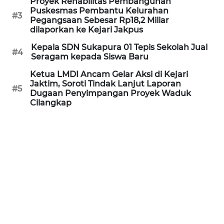
Proyek Rehabilitas Pembangunan
Puskesmas Pembantu Kelurahan
#3
WN
Pegangsaan Sebesar Rp18,2 Miliar
BANTEN
dilaporkan ke Kejari Jakpus
Kepala SDN Sukapura 01 Tepis Sekolah Jual
#4
WN
Seragam kepada Siswa Baru
NTT
Ketua LMDI Ancam Gelar Aksi di Kejari
Jaktim, Soroti Tindak Lanjut Laporan
#5
WN
Dugaan Penyimpangan Proyek Waduk
KEPRI
Cilangkap
WN
PAPUA
WN
PAPUA
BARAT
WN
RIAU