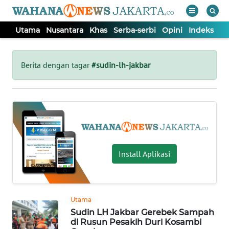
Utama
Nusantara
Khas
Serba-serbi
Opini
Indeks
WAHANA
Tutup
TV
Berita dengan tagar
#sudin-lh-jakbar
UTAMA
NUSANTARA
KHAS
Install Aplikasi
SERBA-
SERBI
Utama
Sudin LH Jakbar Gerebek Sampah
OPINI
di Rusun Pesakih Duri Kosambi