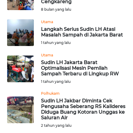
Cengkareng
Informasi
8 bulan yang lalu
INDEKS
Utama
BERITA
Langkah Serius Sudin LH Atasi
Masalah Sampah di Jakarta Barat
KONTAK
1 tahun yang lalu
KAMI
Utama
Sudin LH Jakarta Barat
INFO
Optimalisasi Mesin Pemilah
IKLAN
Sampah Terbaru di Lingkup RW
1 tahun yang lalu
TENTANG
KAMI
Polhukam
Sudin LH Jakbar Diminta Cek
Pengusaha Seberang RS Kalideres
PEDOMAN
Diduga Buang Kotoran Unggas ke
MEDIA
Saluran Air
SIBER
2 tahun yang lalu