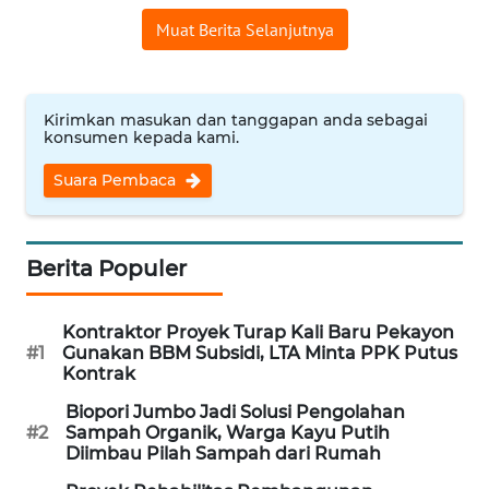
REDAKSI
Muat Berita Selanjutnya
KARIR
Kirimkan masukan dan tanggapan anda sebagai
DISCLAIMER
konsumen kepada kami.
Suara Pembaca
Wahana
News
Regional
Berita Populer
WN
SUMUT
Kontraktor Proyek Turap Kali Baru Pekayon
#1
Gunakan BBM Subsidi, LTA Minta PPK Putus
WN
Kontrak
JAKARTA
Biopori Jumbo Jadi Solusi Pengolahan
#2
Sampah Organik, Warga Kayu Putih
WN
Diimbau Pilah Sampah dari Rumah
JABAR