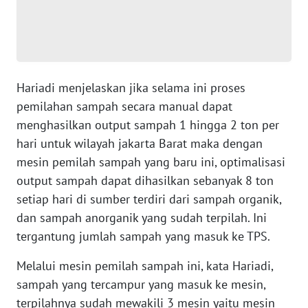
WN
SERAMBI
Hariadi menjelaskan jika selama ini proses
WN
JAMBI
pemilahan sampah secara manual dapat
menghasilkan output sampah 1 hingga 2 ton per
WN
hari untuk wilayah jakarta Barat maka dengan
SULTRA
mesin pemilah sampah yang baru ini, optimalisasi
output sampah dapat dihasilkan sebanyak 8 ton
WN
setiap hari di sumber terdiri dari sampah organik,
NTB
dan sampah anorganik yang sudah terpilah. Ini
tergantung jumlah sampah yang masuk ke TPS.
WN
SULTENG
Melalui mesin pemilah sampah ini, kata Hariadi,
sampah yang tercampur yang masuk ke mesin,
WN
terpilahnya sudah mewakili 3 mesin yaitu mesin
SULBAR