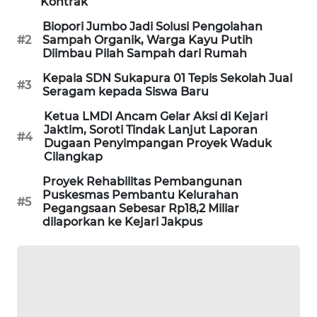
Kontrak
KARING
Biopori Jumbo Jadi Solusi Pengolahan
NEWS
#2
Sampah Organik, Warga Kayu Putih
Diimbau Pilah Sampah dari Rumah
JURNAL
Kepala SDN Sukapura 01 Tepis Sekolah Jual
#3
MARITIM
Seragam kepada Siswa Baru
Ketua LMDI Ancam Gelar Aksi di Kejari
HUMBANG
Jaktim, Soroti Tindak Lanjut Laporan
#4
NEWS
Dugaan Penyimpangan Proyek Waduk
Cilangkap
GARONGGANG
Proyek Rehabilitas Pembangunan
NEWS
Puskesmas Pembantu Kelurahan
#5
Pegangsaan Sebesar Rp18,2 Miliar
dilaporkan ke Kejari Jakpus
FISUELRI
ID
ENERGI
NEWS