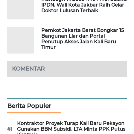
IPDN, Wali Kota Jakbar Raih Gelar
Doktor Lulusan Terbaik
SIBARAGAS
NEWS
Pemkot Jakarta Barat Bongkar 15
METRO
Bangunan Liar dan Portal
Penutup Akses Jalan Kali Baru
SIANTAR
Timur
NEWS
METRO
KOMENTAR
MEDAN
NEWS
METRO
JAKARTA
NEWS
Berita Populer
KRT
Kontraktor Proyek Turap Kali Baru Pekayon
NEWS
#1
Gunakan BBM Subsidi, LTA Minta PPK Putus