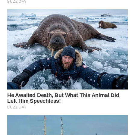
WN
PRIANGAN
TIMUR
WN
SEMARANG
WN
SOLO
WN
BOROBUDUR
WN
MADURA
WN
SURABAYA