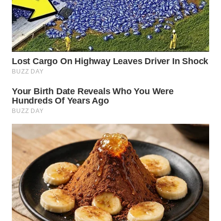
Wahana
Media
Group
WAHANA
NEWS
WAHANA
TANI
WAHANA
ADVOKAT
WAHANA
INFRASTRUKTUR
WAHANA
KONSUMEN