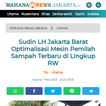
Utama
Nusantara
Khas
Serba-serbi
Opini
Indeks
WAHANA
Tutup
TV
Wahana News Jakarta
Utama
UTAMA
Sudin LH Jakarta Barat
Optimalisasi Mesin Pemilah
NUSANTARA
Sampah Terbaru di Lingkup
RW
KHAS
Tio - Utama
Kamis, 1 Mei 2025 - 21:22 WIB
SERBA-
SERBI
OPINI