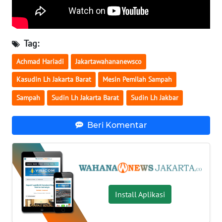
WN
KALTARA
Tag:
WN
Achmad Hariadi
Jakartawahananewsco
KALSEL
Kasudin Lh Jakarta Barat
Mesin Pemilah Sampah
WN
Sampah
Sudin Lh Jakarta Barat
Sudin Lh Jakbar
KALTIM
Beri Komentar
WN
SULSEL
WN
GORONTALO
Install Aplikasi
WN
SULUT