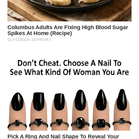
WAHANA
LISTRIK
WAHANA
TRAVEL
WAHANA
TV
WAHANANEWS
ID
WAHANANEWS
CO ID
WAHANANEWS
NET