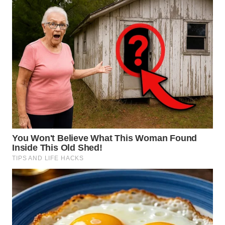
WN
TAPANULI
TENGAH
WN DELI
SERDANG
WN
TEBING
TINGGI
WN
PAKPAK
WN
KARAWANG
WN