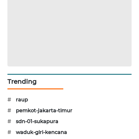
CILEUNGSI
NEWS
BERKAT
NEWS
BERAMPU
NEWS
ANUGERAH
Trending
NEWS
#
raup
AKHLAK
ID
#
pemkot-jakarta-timur
#
sdn-01-sukapura
PERAPKI
NEWS
#
waduk-giri-kencana