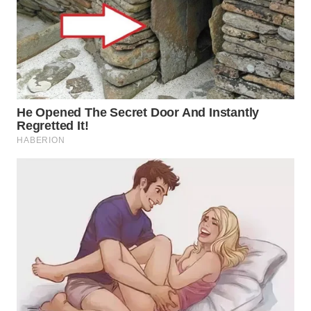
WN
SUMEDANG
WN
CIANJUR
WN
KEPULAUAN
SERIBU
WN
TANGERANG
WN
BINJAI
WN
CIREBON