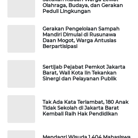
Olahraga, Budaya, dan Gerakan
Peduli Lingkungan
PORTAL
KONSUMEN
Gerakan Pengelolaan Sampah
FORWAMKI
Mandiri Dimulai di Rusunawa
Daan Mogot, Warga Antusias
Berpartisipasi
ALPERKLINAS
Sertijab Pejabat Pemkot Jakarta
FORJASIDA
Barat, Wali Kota Iin Tekankan
Sinergi dan Pelayanan Publik
TAMBANG
NEWS
Tak Ada Kata Terlambat, 180 Anak
SITUNGIR
Tidak Sekolah di Jakarta Barat
NEWS
Kembali Raih Hak Pendidikan
SIDIKALANG
NEWS
Mendagri Wisuda 1.404 Mahasiswa