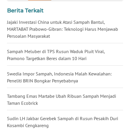
Berita Terkait
WN
MALUKU
Jajaki Investasi China untuk Atasi Sampah Bantul,
MARTABAT Prabowo-Gibran: Teknologi Harus Menjawab
WN
Persoalan Masyarakat
MALUT
Sampah Meluber di TPS Rusun Waduk Pluit Viral,
WN
Pramono Targetkan Beres dalam 10 Hari
DAIRI
Swedia Impor Sampah, Indonesia Malah Kewalahan:
WN
Peneliti BRIN Bongkar Penyebabnya
DANAU
TOBA
Tambang Emas Martabe Ubah Ribuan Sampah Menjadi
WN
Taman Ecobrick
NIAS
Sudin LH Jakbar Gerebek Sampah di Rusun Pesakih Duri
WN
Kosambi Cengkareng
LANGKAT