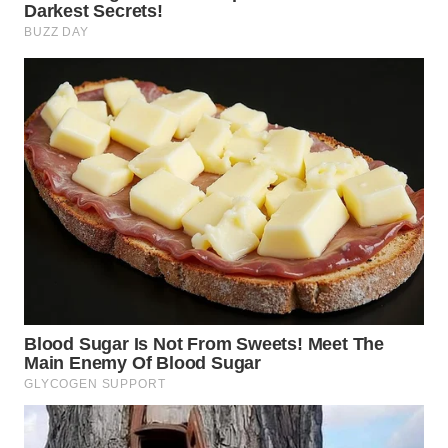
WAHANA
SPORT
WAHANA
UMKM
WAHANA
SELEB
WAHANA
PERSONA
WAHANA
OTOMOTIF
WAHANA
HEALTH