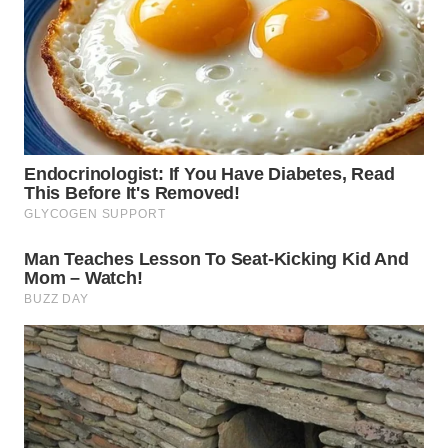
BEKASI
WN
BOGOR
WN
DEPOK
WN
TAPANULI
UTARA
WN
SAMOSIR
WN
PADANG
LAWAS