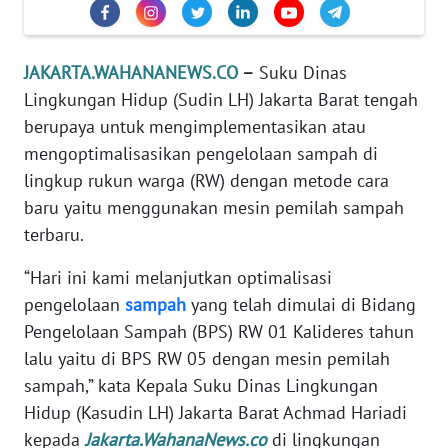
REDAKSI
KARIR
JAKARTA.WAHANANEWS.CO
–
Suku Dinas
Lingkungan Hidup (Sudin LH) Jakarta Barat tengah
DISCLAIMER
berupaya untuk mengimplementasikan atau
mengoptimalisasikan pengelolaan sampah di
Wahana
lingkup rukun warga (RW) dengan metode cara
News
baru yaitu menggunakan mesin pemilah sampah
Regional
terbaru.
WN
“Hari ini kami melanjutkan optimalisasi
SUMUT
pengelolaan
sampah
yang telah dimulai di Bidang
Pengelolaan Sampah (BPS) RW 01 Kalideres tahun
WN
JAKARTA
lalu yaitu di BPS RW 05 dengan mesin pemilah
sampah,” kata Kepala Suku Dinas Lingkungan
WN
Hidup (Kasudin LH) Jakarta Barat Achmad Hariadi
JABAR
kepada
Jakarta.WahanaNews.co
di lingkungan