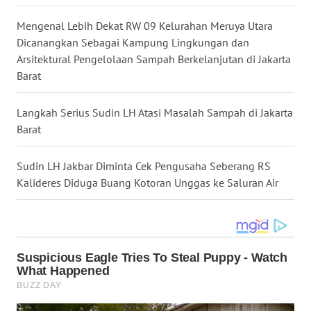
Mengenal Lebih Dekat RW 09 Kelurahan Meruya Utara
WN
Dicanangkan Sebagai Kampung Lingkungan dan
TAPANULI
Arsitektural Pengelolaan Sampah Berkelanjutan di Jakarta
SELATAN
Barat
WN
Langkah Serius Sudin LH Atasi Masalah Sampah di Jakarta
TANJUNG
Barat
LESUNG
Sudin LH Jakbar Diminta Cek Pengusaha Seberang RS
WN
Kalideres Diduga Buang Kotoran Unggas ke Saluran Air
KARO
WN
SIMALUNGUN
WN
LABUHANBATU