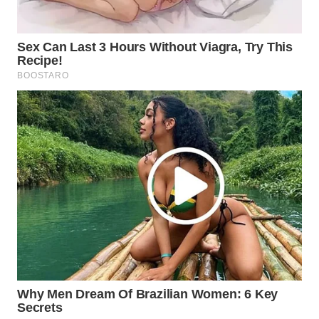
WN
INDRAMAYU
WN
KUNINGAN
WN
MAJALENGKA
WN
SUBANG
WN
SUKABUMI
WN
PURWAKARTA