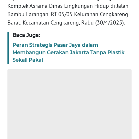
Komplek Asrama Dinas Lingkungan Hidup di Jalan
WN
Bambu Larangan, RT 05/05 Kelurahan Cengkareng
BANTEN
Barat, Kecamatan Cengkareng, Rabu (30/4/2025).
WN
Baca Juga:
NTT
Peran Strategis Pasar Jaya dalam
Membangun Gerakan Jakarta Tanpa Plastik
WN
Sekali Pakai
KEPRI
WN
PAPUA
WN
PAPUA
BARAT
WN
RIAU