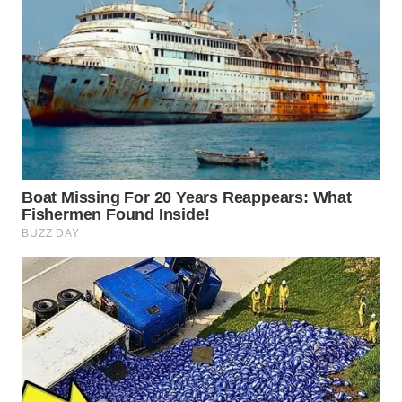
WN
NATUNA
WN
BINTAN
WN
MANDALIKA
WN
LIKUPANG
WN
LABUANBAJO
WN
BORNEO