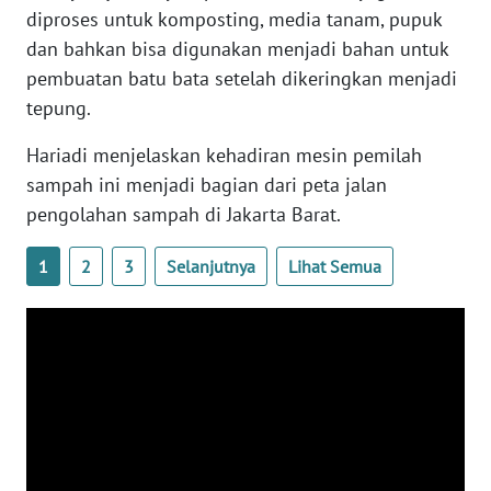
diproses untuk komposting, media tanam, pupuk
dan bahkan bisa digunakan menjadi bahan untuk
WN
NUSANTARA
pembuatan batu bata setelah dikeringkan menjadi
tepung.
WN
JOGJA
Hariadi menjelaskan kehadiran mesin pemilah
sampah ini menjadi bagian dari peta jalan
WN
pengolahan sampah di Jakarta Barat.
JATIM
1
2
3
Selanjutnya
Lihat Semua
WN
BALI
WN
KALBAR
WN
KALTENG