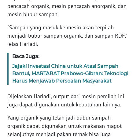
pencacah organik, mesin pencacah anorganik, dan
mesin bubur sampah.
WN
BABEL
“Sampah yang masuk ke mesin akan terpilah
menjadi bubur sampah organik, dan sampah RDF,"
WN
jelas Hariadi.
SUMBAR
Baca Juga:
WN
Jajaki Investasi China untuk Atasi Sampah
SUMSEL
Bantul, MARTABAT Prabowo-Gibran: Teknologi
Harus Menjawab Persoalan Masyarakat
WN
BENGKULU
Dijelaskan Hariadi, output dari mesin pemilah ini
juga dapat digunakan untuk kebutuhan lainnya.
WN
LAMPUNG
Yang organik yang telah jadi bubur sampah
organik dapat digunakan untuk makanan magot
WN
selanjutnya menjadi pakan ternak bisa juga
JATENG