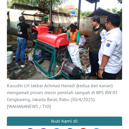
Informasi
INDEKS
BERITA
KONTAK
KAMI
INFO
IKLAN
TENTANG
Kasudin LH Jakbar Achmad Hariadi (kedua dari kanan)
KAMI
mengamati proses mesin pemilah sampah di BPS RW 05
Cengkareng, Jakarta Barat, Rabu (30/4/2025).
PEDOMAN
[WAHANANEWS / TIO]
MEDIA
SIBER
Ikuti Kami di: