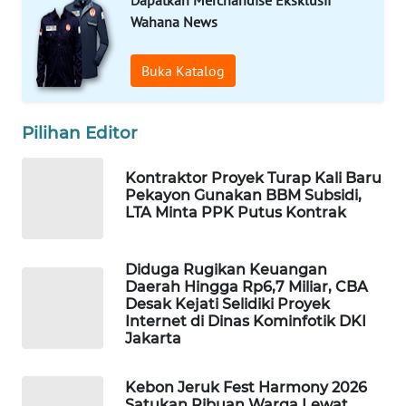
Dapatkan Merchandise Eksklusif
Wahana News
MAWAKA
ID
Buka Katalog
MARTABAT
Pilihan Editor
NET
Kontraktor Proyek Turap Kali Baru
PLN
Pekayon Gunakan BBM Subsidi,
WATCH
LTA Minta PPK Putus Kontrak
MKLI
Diduga Rugikan Keuangan
Daerah Hingga Rp6,7 Miliar, CBA
LPKKI
Desak Kejati Selidiki Proyek
Internet di Dinas Kominfotik DKI
Jakarta
LKKI
Kebon Jeruk Fest Harmony 2026
KOPEKLIN
Satukan Ribuan Warga Lewat