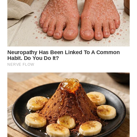
WN
SUMEDANG
WN
CIANJUR
WN
KEPULAUAN
SERIBU
WN
TANGERANG
WN
BINJAI
WN
CIREBON