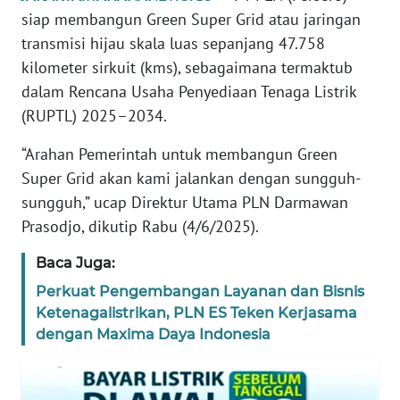
REDAKSI
siap membangun Green Super Grid atau jaringan
transmisi hijau skala luas sepanjang 47.758
KARIR
kilometer sirkuit (kms), sebagaimana termaktub
dalam Rencana Usaha Penyediaan Tenaga Listrik
DISCLAIMER
(RUPTL) 2025–2034.
Wahana
“Arahan Pemerintah untuk membangun Green
News
Super Grid akan kami jalankan dengan sungguh-
Regional
sungguh,” ucap Direktur Utama PLN Darmawan
Prasodjo, dikutip Rabu (4/6/2025).
WN
SUMUT
Baca Juga:
Perkuat Pengembangan Layanan dan Bisnis
WN
Ketenagalistrikan, PLN ES Teken Kerjasama
JAKARTA
dengan Maxima Daya Indonesia
WN
JABAR