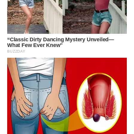
Wahana
Media
Group
WAHANA
NEWS
WAHANA
TANI
WAHANA
ADVOKAT
WAHANA
INFRASTRUKTUR
WAHANA
KONSUMEN