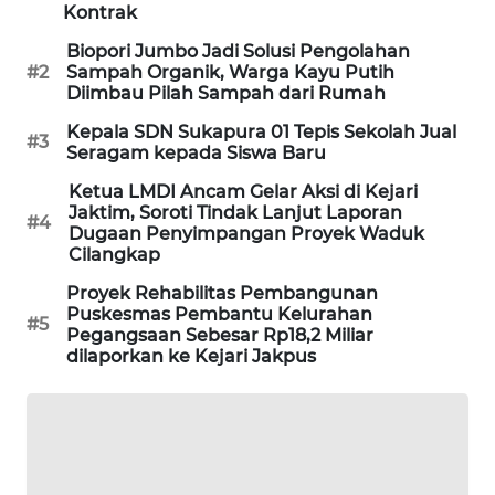
Kontrak
KARING
Biopori Jumbo Jadi Solusi Pengolahan
NEWS
#2
Sampah Organik, Warga Kayu Putih
Diimbau Pilah Sampah dari Rumah
JURNAL
Kepala SDN Sukapura 01 Tepis Sekolah Jual
MARITIM
#3
Seragam kepada Siswa Baru
Ketua LMDI Ancam Gelar Aksi di Kejari
HUMBANG
Jaktim, Soroti Tindak Lanjut Laporan
NEWS
#4
Dugaan Penyimpangan Proyek Waduk
Cilangkap
GARONGGANG
Proyek Rehabilitas Pembangunan
NEWS
Puskesmas Pembantu Kelurahan
#5
Pegangsaan Sebesar Rp18,2 Miliar
dilaporkan ke Kejari Jakpus
FISUELRI
ID
ENERGI
NEWS