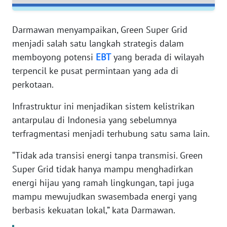
WN
Darmawan menyampaikan, Green Super Grid
SERAMBI
menjadi salah satu langkah strategis dalam
memboyong potensi
EBT
yang berada di wilayah
WN
terpencil ke pusat permintaan yang ada di
JAMBI
perkotaan.
WN
Infrastruktur ini menjadikan sistem kelistrikan
SULTRA
antarpulau di Indonesia yang sebelumnya
terfragmentasi menjadi terhubung satu sama lain.
WN
NTB
“Tidak ada transisi energi tanpa transmisi. Green
Super Grid tidak hanya mampu menghadirkan
WN
energi hijau yang ramah lingkungan, tapi juga
SULTENG
mampu mewujudkan swasembada energi yang
berbasis kekuatan lokal,” kata Darmawan.
WN
SULBAR