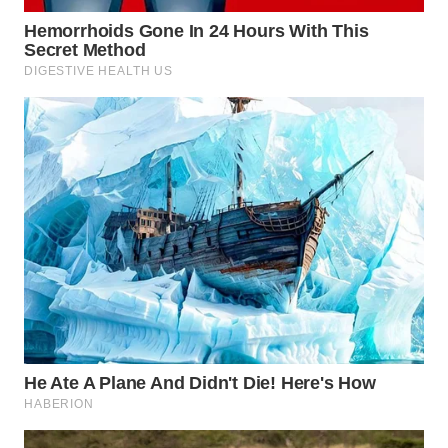
WAHANA
LISTRIK
WAHANA
TRAVEL
WAHANA
TV
WAHANANEWS
ID
WAHANANEWS
CO ID
WAHANANEWS
NET