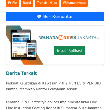
Pt Pln
Ruptl
Transisi Hijau
Wahananewsco
WN
KALTARA
Beri Komentar
WN
KALSEL
WN
Install Aplikasi
KALTIM
WN
SULSEL
Berita Terkait
WN
Perkuat Kelistrikan di Kawasan PIK 2, PLN ES & PLN UID
GORONTALO
Banten Resmikan Kantor Pelayanan Teknik
WN
Perdana PLN Electricity Services Implementasikan Live
SULUT
Line Insulation Coating Robot di Sumatera & Kalimantan