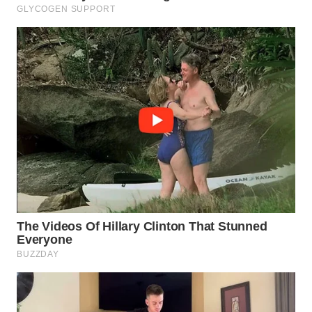
WN
PRIANGAN
TIMUR
WN
SEMARANG
WN
SOLO
WN
BOROBUDUR
WN
MADURA
WN
SURABAYA