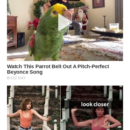
WN
NATUNA
WN
BINTAN
WN
MANDALIKA
WN
LIKUPANG
WN
LABUANBAJO
WN
BORNEO