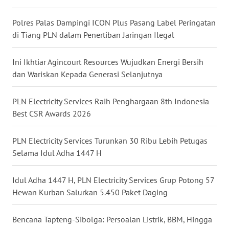
WN
Polres Palas Dampingi ICON Plus Pasang Label Peringatan
MALUKU
di Tiang PLN dalam Penertiban Jaringan Ilegal
WN
Ini Ikhtiar Agincourt Resources Wujudkan Energi Bersih
MALUT
dan Wariskan Kepada Generasi Selanjutnya
WN
PLN Electricity Services Raih Penghargaan 8th Indonesia
DAIRI
Best CSR Awards 2026
WN
PLN Electricity Services Turunkan 30 Ribu Lebih Petugas
DANAU
Selama Idul Adha 1447 H
TOBA
Idul Adha 1447 H, PLN Electricity Services Grup Potong 57
WN
NIAS
Hewan Kurban Salurkan 5.450 Paket Daging
WN
Bencana Tapteng-Sibolga: Persoalan Listrik, BBM, Hingga
LANGKAT