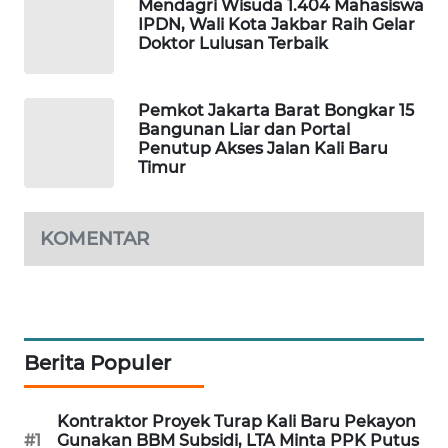
Mendagri Wisuda 1.404 Mahasiswa
IPDN, Wali Kota Jakbar Raih Gelar
Doktor Lulusan Terbaik
SIBARAGAS
NEWS
Pemkot Jakarta Barat Bongkar 15
METRO
Bangunan Liar dan Portal
SIANTAR
Penutup Akses Jalan Kali Baru
NEWS
Timur
METRO
MEDAN
KOMENTAR
NEWS
METRO
JAKARTA
NEWS
Berita Populer
KRT
Kontraktor Proyek Turap Kali Baru Pekayon
NEWS
#1
Gunakan BBM Subsidi, LTA Minta PPK Putus