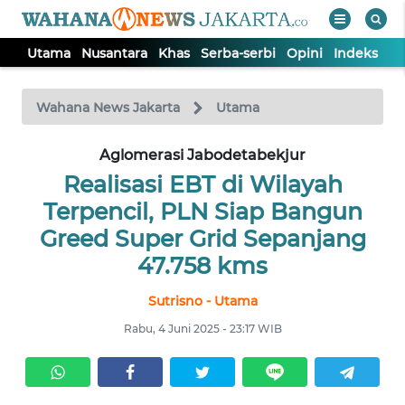
Utama
Nusantara
Khas
Serba-serbi
Opini
Indeks
WAHANA
Tutup
TV
Wahana News Jakarta
Utama
UTAMA
Aglomerasi Jabodetabekjur
Realisasi EBT di Wilayah
NUSANTARA
Terpencil, PLN Siap Bangun
Greed Super Grid Sepanjang
KHAS
47.758 kms
Sutrisno - Utama
SERBA-
SERBI
Rabu, 4 Juni 2025 - 23:17 WIB
OPINI