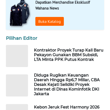
Dapatkan Merchandise Eksklusif
Wahana News
MAWAKA
ID
Buka Katalog
MARTABAT
NET
Pilihan Editor
PLN
Kontraktor Proyek Turap Kali Baru
WATCH
Pekayon Gunakan BBM Subsidi,
LTA Minta PPK Putus Kontrak
MKLI
Diduga Rugikan Keuangan
Daerah Hingga Rp6,7 Miliar, CBA
LPKKI
Desak Kejati Selidiki Proyek
Internet di Dinas Kominfotik DKI
LKKI
Jakarta
KOPEKLIN
Kebon Jeruk Fest Harmony 2026