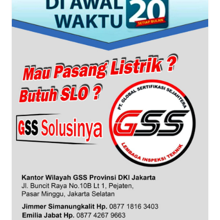
WN
BANTEN
WN
NTT
WN
KEPRI
WN
PAPUA
WN
PAPUA
BARAT
WN
RIAU