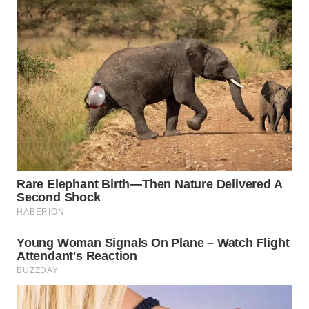
WAHANA
SPORT
WAHANA
UMKM
WAHANA
SELEB
WAHANA
PERSONA
WAHANA
OTOMOTIF
WAHANA
HEALTH