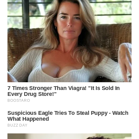
WN
TAPANULI
TENGAH
WN DELI
SERDANG
WN
TEBING
TINGGI
WN
PAKPAK
WN
KARAWANG
WN