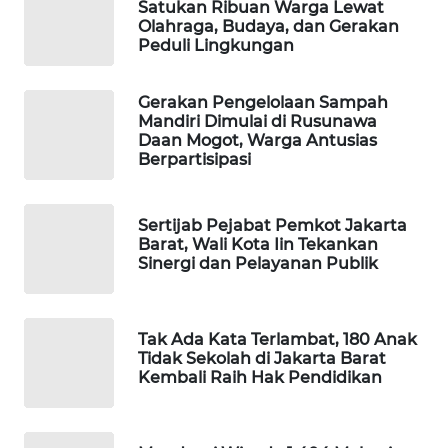
Satukan Ribuan Warga Lewat
Olahraga, Budaya, dan Gerakan
PORTAL
Peduli Lingkungan
KONSUMEN
Gerakan Pengelolaan Sampah
FORWAMKI
Mandiri Dimulai di Rusunawa
Daan Mogot, Warga Antusias
Berpartisipasi
ALPERKLINAS
FORJASIDA
Sertijab Pejabat Pemkot Jakarta
Barat, Wali Kota Iin Tekankan
Sinergi dan Pelayanan Publik
TAMBANG
NEWS
Tak Ada Kata Terlambat, 180 Anak
SITUNGIR
Tidak Sekolah di Jakarta Barat
NEWS
Kembali Raih Hak Pendidikan
SIDIKALANG
NEWS