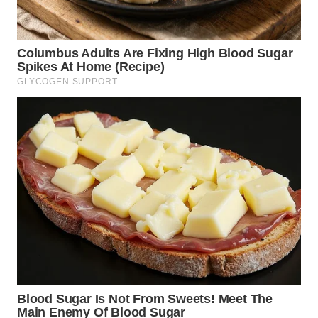
WN
INDRAMAYU
WN
KUNINGAN
WN
MAJALENGKA
WN
SUBANG
WN
SUKABUMI
WN
PURWAKARTA