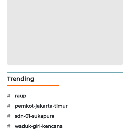
CILEUNGSI
NEWS
BERKAT
NEWS
BERAMPU
NEWS
ANUGERAH
NEWS
Trending
AKHLAK
#
raup
ID
#
pemkot-jakarta-timur
PERAPKI
#
sdn-01-sukapura
NEWS
#
waduk-giri-kencana