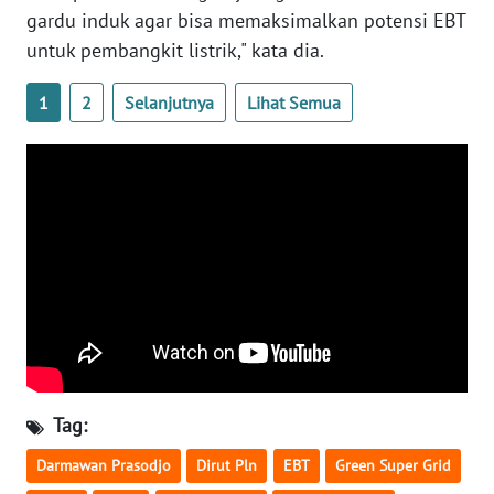
gardu induk agar bisa memaksimalkan potensi EBT
WN
untuk pembangkit listrik," kata dia.
NUSANTARA
1
2
Selanjutnya
Lihat Semua
WN
JOGJA
WN
JATIM
WN
BALI
WN
KALBAR
Tag:
WN
Darmawan Prasodjo
Dirut Pln
EBT
Green Super Grid
KALTENG