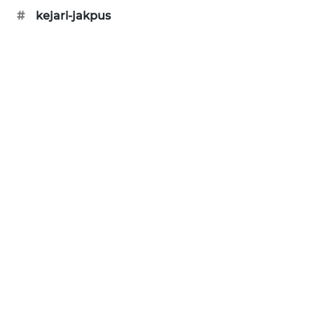
SONYA
#
kejari-jakpus
ASA
NEWS