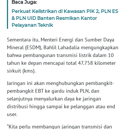
Baca Juga:
Perkuat Kelistrikan di Kawasan PIK 2, PLN ES
WN
& PLN UID Banten Resmikan Kantor
BABEL
Pelayanan Teknik
WN
Sementara itu, Menteri Energi dan Sumber Daya
SUMBAR
Mineral (ESDM), Bahlil Lahadalia mengungkapkan
bahwa pembangunan transmisi listrik dalam 10
WN
SUMSEL
tahun ke depan mencapai total 47.758 kilometer
sirkuit (kms).
WN
Jaringan ini akan menghubungkan pembangkit-
BENGKULU
pembangkit EBT ke gardu induk PLN, dan
selanjutnya menyalurkan daya ke jaringan
WN
LAMPUNG
distribusi hingga sampai ke pelanggan atau end
user.
WN
“Kita perlu membangun jaringan transmisi dan
JATENG