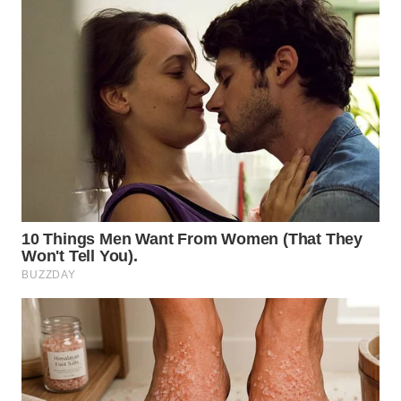
BEKASI
WN
BOGOR
WN
DEPOK
WN
TAPANULI
UTARA
WN
SAMOSIR
WN
PADANG
LAWAS