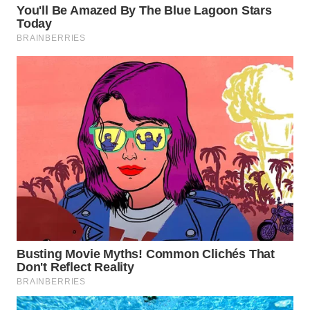
BEKASI
WN
BOGOR
WN
DEPOK
WN
TAPANULI
UTARA
WN
SAMOSIR
WN
PADANG
LAWAS