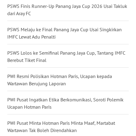
PSWS Finis Runner-Up Panang Jaya Cup 2026 Usai Takluk
WN
dari Aray FC
KALTARA
PSWS Melaju ke Final Panang Jaya Cup Usai Singkirkan
WN
IMFC Lewat Adu Penalti
KALSEL
PSWS Lolos ke Semifinal Panang Jaya Cup, Tantang IMFC
WN
Berebut Tiket Final
KALTIM
PWI Resmi Polisikan Hotman Paris, Ucapan kepada
WN
Wartawan Berujung Laporan
SULSEL
PWI Pusat Ingatkan Etika Berkomunikasi, Soroti Polemik
WN
Ucapan Hotman Paris
GORONTALO
PWI Pusat Minta Hotman Paris Minta Maaf, Martabat
WN
Wartawan Tak Boleh Direndahkan
SULUT