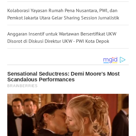
Kolaborasi Yayasan Rumah Pena Nusantara, PWI, dan
WN
MALUKU
Pemkot Jakarta Utara Gelar Sharing Session Jurnalistik
WN
Anggaran Insentif untuk Wartawan Bersertifikat UKW
MALUT
Disorot di Diskusi Direktur UKW - PWI Kota Depok
WN
DAIRI
WN
DANAU
TOBA
WN
NIAS
WN
LANGKAT