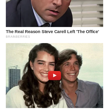
WN
TAPANULI
TENGAH
WN DELI
SERDANG
WN
TEBING
TINGGI
WN
PAKPAK
WN
KARAWANG
WN