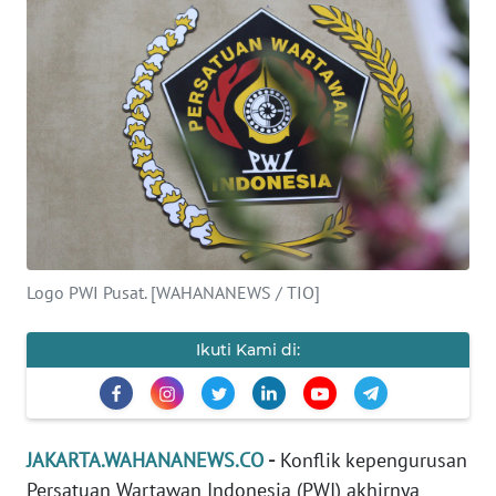
Informasi
INDEKS
BERITA
KONTAK
KAMI
INFO
IKLAN
Logo PWI Pusat. [WAHANANEWS / TIO]
TENTANG
KAMI
Ikuti Kami di:
PEDOMAN
MEDIA
SIBER
JAKARTA.WAHANANEWS.CO
-
Konflik kepengurusan
Persatuan Wartawan Indonesia (PWI) akhirnya