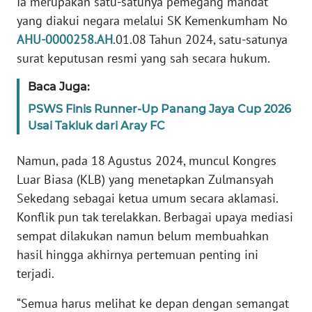
Ia merupakan satu-satunya pemegang mandat
yang diakui negara melalui SK Kemenkumham No
WN
AHU-0000258.AH
.01.08 Tahun 2024, satu-satunya
SERAMBI
surat keputusan resmi yang sah secara hukum.
Baca Juga:
WN
JAMBI
PSWS Finis Runner-Up Panang Jaya Cup 2026
Usai Takluk dari Aray FC
WN
SULTRA
Namun, pada 18 Agustus 2024, muncul Kongres
Luar Biasa (KLB) yang menetapkan Zulmansyah
WN
Sekedang sebagai ketua umum secara aklamasi.
NTB
Konflik pun tak terelakkan. Berbagai upaya mediasi
sempat dilakukan namun belum membuahkan
WN
hasil hingga akhirnya pertemuan penting ini
SULTENG
terjadi.
WN
“Semua harus melihat ke depan dengan semangat
SULBAR