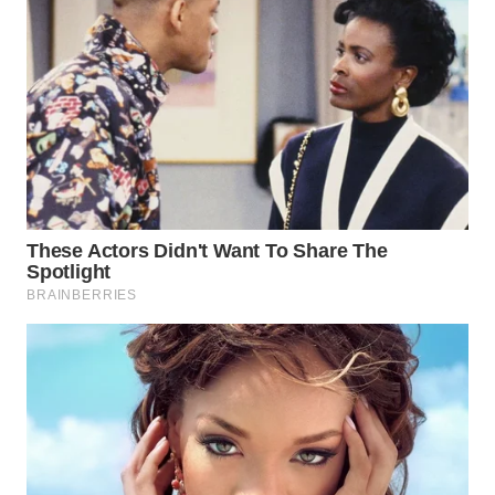
Wahana
Media
Group
WAHANA
NEWS
WAHANA
TANI
WAHANA
ADVOKAT
WAHANA
INFRASTRUKTUR
WAHANA
KONSUMEN