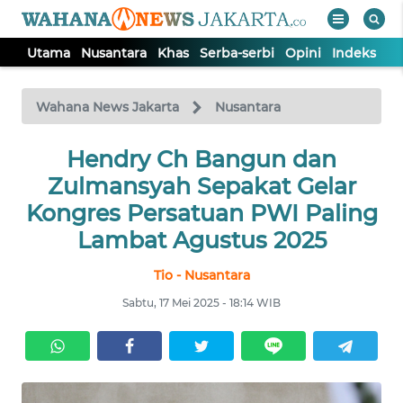
Utama
Nusantara
Khas
Serba-serbi
Opini
Indeks
WAHANA
Tutup
TV
Wahana News Jakarta
Nusantara
UTAMA
Hendry Ch Bangun dan
Zulmansyah Sepakat Gelar
NUSANTARA
Kongres Persatuan PWI Paling
Lambat Agustus 2025
KHAS
Tio - Nusantara
Sabtu, 17 Mei 2025 - 18:14 WIB
SERBA-
SERBI
OPINI