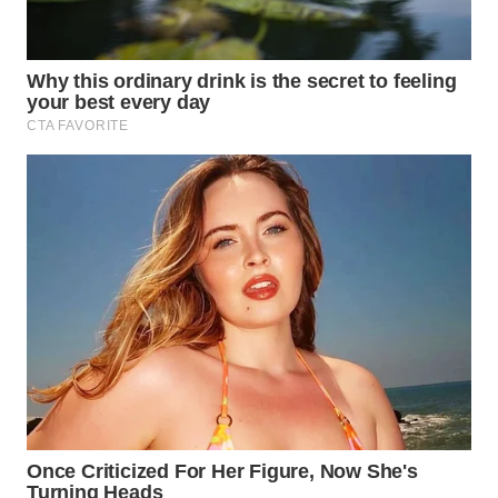
WN
PRIANGAN
TIMUR
WN
SEMARANG
WN
SOLO
WN
BOROBUDUR
WN
MADURA
WN
SURABAYA