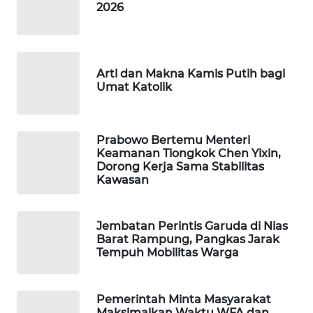
2026
MAWAKA
ID
Arti dan Makna Kamis Putih bagi
Umat Katolik
MARTABAT
NET
Prabowo Bertemu Menteri
PLN
Keamanan Tiongkok Chen Yixin,
WATCH
Dorong Kerja Sama Stabilitas
Kawasan
MKLI
Jembatan Perintis Garuda di Nias
LPKKI
Barat Rampung, Pangkas Jarak
Tempuh Mobilitas Warga
LKKI
Pemerintah Minta Masyarakat
KOPEKLIN
Maksimalkan Waktu WFA dan