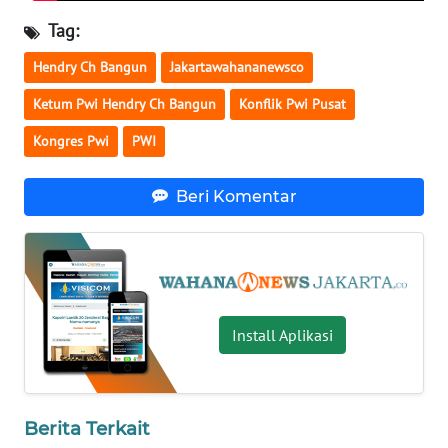
Tag:
WN
NUSANTARA
Hendry Ch Bangun
Jakartawahananewsco
Ketum Pwi Hendry Ch Bangun
Konflik Pwi Pusat
WN
JOGJA
Kongres Pwi
PWI
WN
Beri Komentar
JATIM
WN
BALI
Install Aplikasi
WN
KALBAR
WN
Berita Terkait
KALTENG