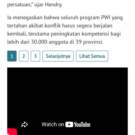
persatuan,” ujar Hendry.
WN
Ia menegaskan bahwa seluruh program PWI yang
BABEL
tertahan akibat konflik harus segera berjalan
kembali, terutama peningkatan kompetensi bagi
WN
lebih dari 30.000 anggota di 39 provinsi.
SUMBAR
1
2
3
Selanjutnya
Lihat Semua
WN
SUMSEL
WN
BENGKULU
WN
LAMPUNG
WN
JATENG