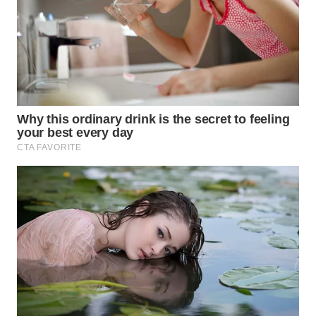
WN
INDRAMAYU
WN
KUNINGAN
WN
MAJALENGKA
WN
SUBANG
WN
SUKABUMI
WN
PURWAKARTA