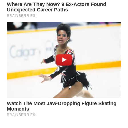
WAHANA
SPORT
WAHANA
UMKM
WAHANA
SELEB
WAHANA
PERSONA
WAHANA
OTOMOTIF
WAHANA
HEALTH