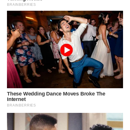
WN
NATUNA
WN
BINTAN
WN
MANDALIKA
WN
LIKUPANG
WN
LABUANBAJO
WN
BORNEO