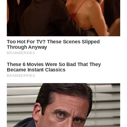
WN
TAPANULI
SELATAN
WN
TANJUNG
LESUNG
WN
KARO
WN
SIMALUNGUN
WN
LABUHANBATU