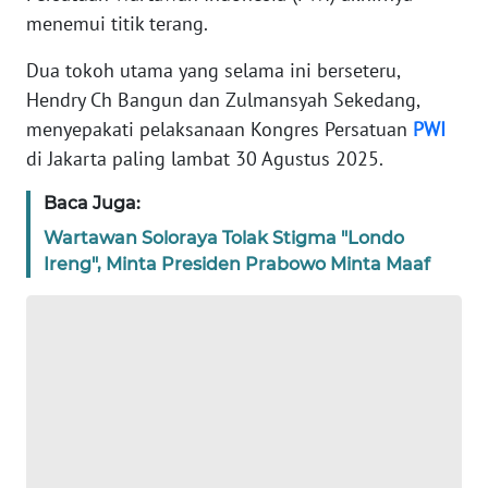
REDAKSI
menemui titik terang.
Dua tokoh utama yang selama ini berseteru,
KARIR
Hendry Ch Bangun dan Zulmansyah Sekedang,
menyepakati pelaksanaan Kongres Persatuan
PWI
DISCLAIMER
di Jakarta paling lambat 30 Agustus 2025.
Wahana
Baca Juga:
News
Regional
Wartawan Soloraya Tolak Stigma "Londo
Ireng", Minta Presiden Prabowo Minta Maaf
WN
SUMUT
WN
JAKARTA
WN
JABAR