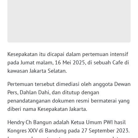
WN
BANTEN
WN
NTT
Kesepakatan itu dicapai dalam pertemuan intensif
WN
pada Jumat malam, 16 Mei 2025, di sebuah Cafe di
KEPRI
kawasan Jakarta Selatan.
WN
Pertemuan tersebut dimediasi oleh anggota Dewan
PAPUA
Pers, Dahlan Dahi, dan ditutup dengan
penandatanganan dokumen resmi bermaterai yang
WN
PAPUA
diberi nama Kesepakatan Jakarta.
BARAT
Hendry Ch Bangun adalah Ketua Umum PWI hasil
Kongres XXV di Bandung pada 27 September 2023.
WN
RIAU