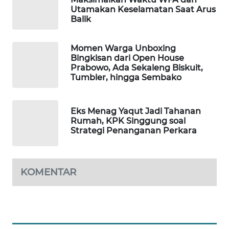
Utamakan Keselamatan Saat Arus
Balik
PORTAL
KONSUMEN
Momen Warga Unboxing
FORWAMKI
Bingkisan dari Open House
Prabowo, Ada Sekaleng Biskuit,
Tumbler, hingga Sembako
ALPERKLINAS
Eks Menag Yaqut Jadi Tahanan
FORJASIDA
Rumah, KPK Singgung soal
Strategi Penanganan Perkara
TAMBANG
NEWS
KOMENTAR
SITUNGIR
NEWS
SIDIKALANG
NEWS