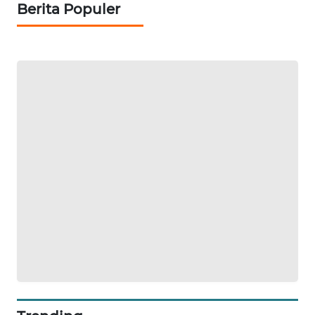
Berita Populer
SIBARAGAS
NEWS
METRO
SIANTAR
NEWS
METRO
MEDAN
NEWS
METRO
JAKARTA
NEWS
KRT
NEWS