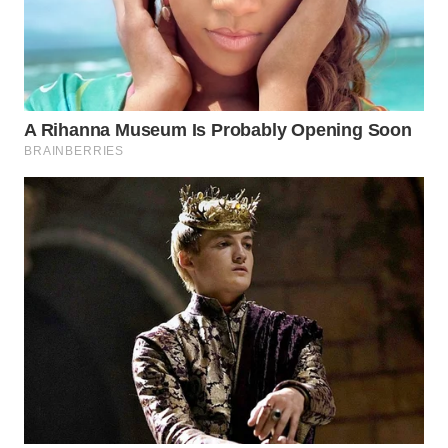
WAHANA
LISTRIK
WAHANA
TRAVEL
WAHANA
TV
WAHANANEWS
ID
WAHANANEWS
CO ID
WAHANANEWS
NET