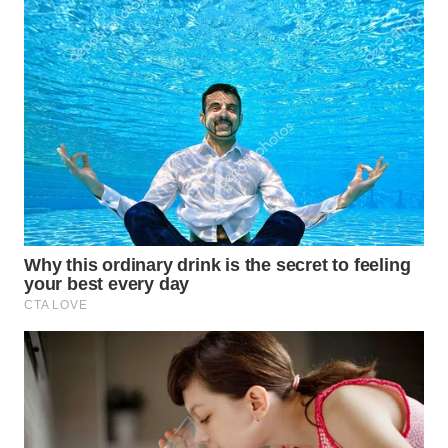
WN
SUMEDANG
WN
CIANJUR
WN
KEPULAUAN
SERIBU
WN
TANGERANG
WN
BINJAI
WN
CIREBON