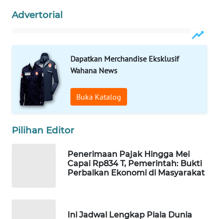
Advertorial
WAHANA
DESA
WISATA
Dapatkan Merchandise Eksklusif
LAPAK
Wahana News
WAHANA
Buka Katalog
Wahana
Network
Pilihan Editor
KONSUMEN
LISTRIK
Penerimaan Pajak Hingga Mei
Capai Rp834 T, Pemerintah: Bukti
MASYARAKAT
Perbaikan Ekonomi di Masyarakat
KELISTRIKAN
WALINKI
Ini Jadwal Lengkap Piala Dunia
ID