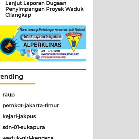
5
Lanjut Laporan Dugaan
Penyimpangan Proyek Waduk
Cilangkap
rending
raup
pemkot-jakarta-timur
kejari-jakpus
sdn-01-sukapura
waduk-giri-kencana