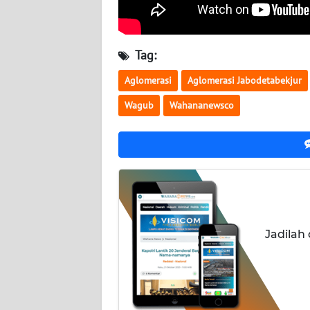
WN
KALTARA
Tag:
WN
KALSEL
Aglomerasi
Aglomerasi Jabodetabekjur
Wagub
Wahananewsco
WN
KALTIM
WN
SULSEL
WN
GORONTALO
Jadilah
WN
SULUT