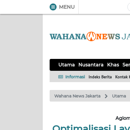
MENU
WAHANA
Tutup
TV
UTAMA
NUSANTARA
Utama
Nusantara
Khas
Ser
KHAS
Informasi
Indeks Berita
Kontak 
SERBA-
Wahana News Jakarta
Utama
SERBI
OPINI
Aglom
Optimalisasi L
Informasi