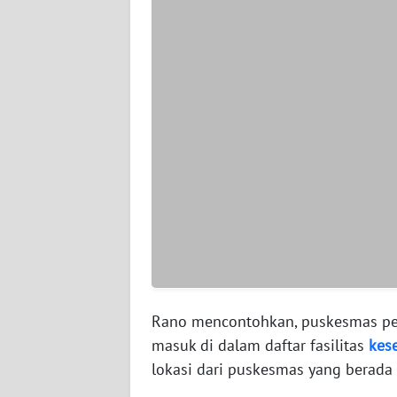
WN
SERAMBI
WN
JAMBI
WN
SULTRA
WN
NTB
WN
SULTENG
Rano mencontohkan, puskesmas pem
masuk di dalam daftar fasilitas
kes
WN
lokasi dari puskesmas yang berada 
SULBAR