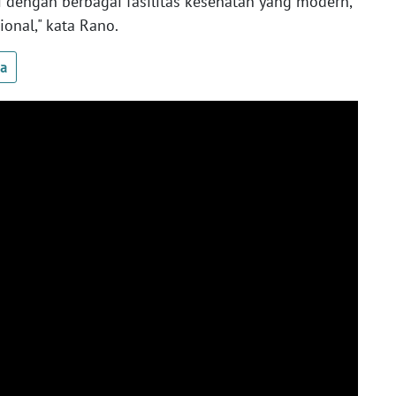
 dengan berbagai fasilitas kesehatan yang modern,
onal," kata Rano.
ua