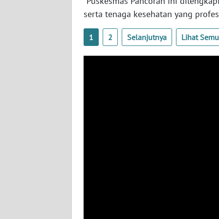
"Puskesmas Pancoran ini dilengkapi
WN
serta tenaga kesehatan yang profesi
NUSANTARA
1
2
Selanjutnya
Lihat Sem
WN
JOGJA
WN
JATIM
WN
BALI
WN
KALBAR
WN
KALTENG