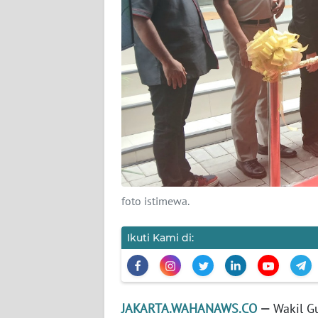
KARIR
DISCLAIMER
Wahana
News
Regional
WN
SUMUT
foto istimewa.
WN
JAKARTA
Ikuti Kami di:
WN
JABAR
JAKARTA.WAHANAWS.CO
—
Wakil G