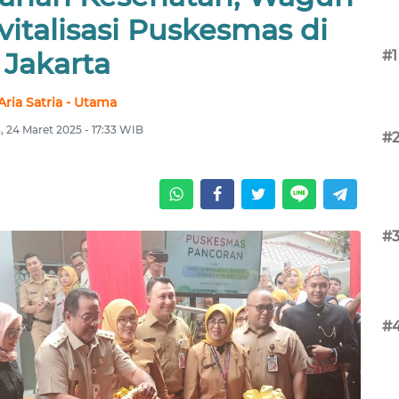
italisasi Puskesmas di
Jakarta
#1
Aria Satria - Utama
, 24 Maret 2025 - 17:33 WIB
#
#
#