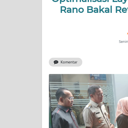
Rano Bakal Rev
INDEKS
BERITA
KONTAK
KAMI
Senin
INFO
IKLAN
Komentar
TENTANG
KAMI
PEDOMAN
MEDIA
SIBER
REDAKSI