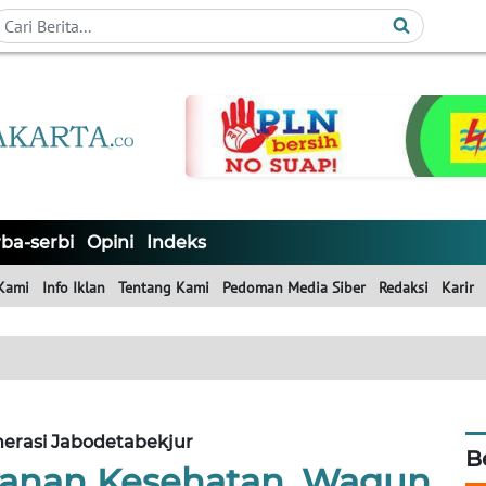
ba-serbi
Opini
Indeks
Kami
Info Iklan
Tentang Kami
Pedoman Media Siber
Redaksi
Karir
erasi Jabodetabekjur
B
ayanan Kesehatan, Wagun