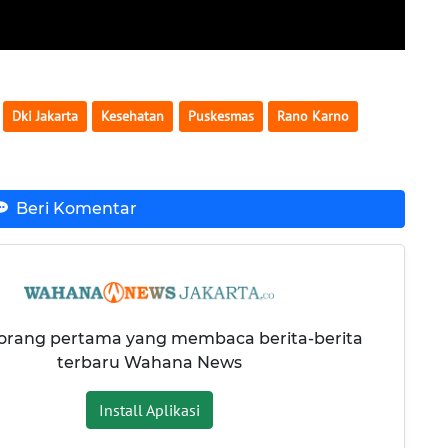
Dki Jakarta
Kesehatan
Puskesmas
Rano Karno
Beri Komentar
 orang pertama yang membaca berita-berita
terbaru Wahana News
Install Aplikasi