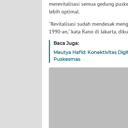
WN
merevitalisasi semua gedung puske
BANTEN
lebih optimal.
"Revitalisasi sudah mendesak men
WN
NTT
1990-an," kata Rano di Jakarta, dik
Baca Juga:
WN
KEPRI
Meutya Hafid: Konektivitas Dig
Puskesmas
WN
PAPUA
WN
PAPUA
BARAT
WN
RIAU