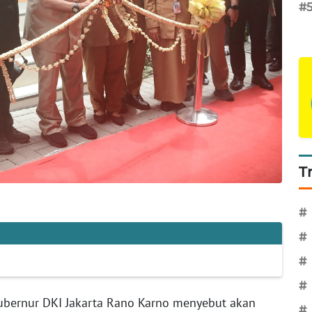
#
T
#
#
#
#
ubernur DKI Jakarta Rano Karno menyebut akan
#