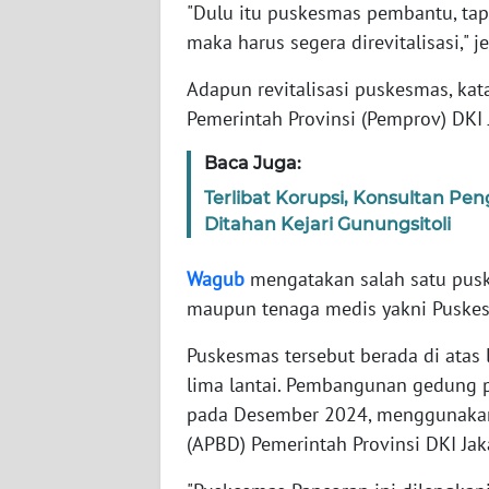
"Dulu itu puskesmas pembantu, tap
WN
maka harus segera direvitalisasi," j
BABEL
Adapun revitalisasi puskesmas, kat
WN
Pemerintah Provinsi (Pemprov) DKI
SUMBAR
Baca Juga:
WN
Terlibat Korupsi, Konsultan P
SUMSEL
Ditahan Kejari Gunungsitoli
WN
Wagub
mengatakan salah satu pusk
BENGKULU
maupun tenaga medis yakni Puskesm
WN
Puskesmas tersebut berada di atas 
LAMPUNG
lima lantai. Pembangunan gedung
pada Desember 2024, menggunakan
WN
(APBD) Pemerintah Provinsi DKI Jak
JATENG