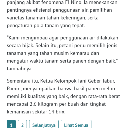
panjang akibat fenomena El Nino. Ia menekankan
pentingnya efisiensi penggunaan air, pemilihan
WN
varietas tanaman tahan kekeringan, serta
NUSANTARA
pengaturan pola tanam yang tepat.
WN
“Kami mengimbau agar penggunaan air dilakukan
JOGJA
secara bijak. Selain itu, petani perlu memilih jenis
tanaman yang tahan musim kemarau dan
WN
mengatur waktu tanam serta panen dengan baik,”
JATIM
tambahnya.
WN
Sementara itu, Ketua Kelompok Tani Geber Tabur,
BALI
Pamin, menyampaikan bahwa hasil panen melon
memiliki kualitas yang baik, dengan rata-rata berat
WN
KALBAR
mencapai 2,6 kilogram per buah dan tingkat
kemanisan sekitar 14 brix.
WN
KALTENG
1
2
Selanjutnya
Lihat Semua