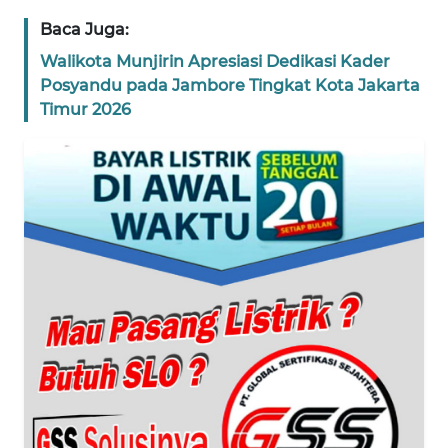
Baca Juga:
WN
BANTEN
Walikota Munjirin Apresiasi Dedikasi Kader
Posyandu pada Jambore Tingkat Kota Jakarta
WN
Timur 2026
NTT
WN
KEPRI
WN
PAPUA
WN
PAPUA
BARAT
WN
RIAU