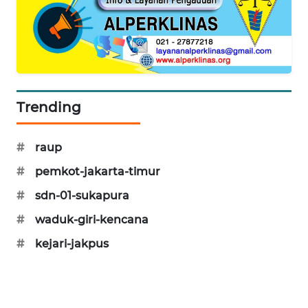
CILEUNGSI
NEWS
BERKAT
NEWS
Trending
BERAMPU
NEWS
#
raup
ANUGERAH
#
pemkot-jakarta-timur
NEWS
#
sdn-01-sukapura
#
waduk-giri-kencana
AKHLAK
ID
#
kejari-jakpus
PERAPKI
NEWS