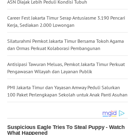
ASN Diajak Lebih Peduli Kondisi Tubuh
WN
Career Fest Jakarta Timur Serap Antusiasme 3.190 Pencari
TAPANULI
Kerja, Sediakan 2.000 Lowongan
SELATAN
Silaturahmi Pemkot Jakarta Timur Bersama Tokoh Agama
WN
dan Ormas Perkuat Kolaborasi Pembangunan
TANJUNG
LESUNG
Antisipasi Tawuran Meluas, Pemkot Jakarta Timur Perkuat
Pengawasan Wilayah dan Layanan Publik
WN
KARO
PMI Jakarta Timur dan Yayasan Amway Peduli Salurkan
100 Paket Perlengkapan Sekolah untuk Anak Panti Asuhan
WN
SIMALUNGUN
WN
LABUHANBATU