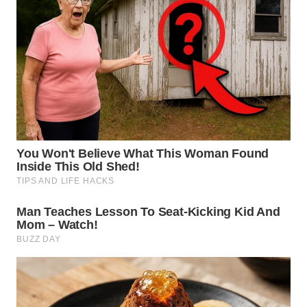
BEKASI
WN
BOGOR
WN
DEPOK
WN
TAPANULI
UTARA
WN
SAMOSIR
WN
PADANG
LAWAS