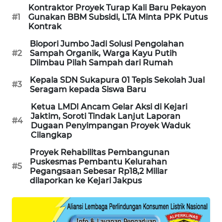
Kontraktor Proyek Turap Kali Baru Pekayon
KARING
#1
Gunakan BBM Subsidi, LTA Minta PPK Putus
NEWS
Kontrak
Biopori Jumbo Jadi Solusi Pengolahan
JURNAL
#2
Sampah Organik, Warga Kayu Putih
MARITIM
Diimbau Pilah Sampah dari Rumah
Kepala SDN Sukapura 01 Tepis Sekolah Jual
#3
HUMBANG
Seragam kepada Siswa Baru
NEWS
Ketua LMDI Ancam Gelar Aksi di Kejari
Jaktim, Soroti Tindak Lanjut Laporan
#4
GARONGGANG
Dugaan Penyimpangan Proyek Waduk
Cilangkap
NEWS
Proyek Rehabilitas Pembangunan
Puskesmas Pembantu Kelurahan
FISUELRI
#5
Pegangsaan Sebesar Rp18,2 Miliar
ID
dilaporkan ke Kejari Jakpus
ENERGI
NEWS