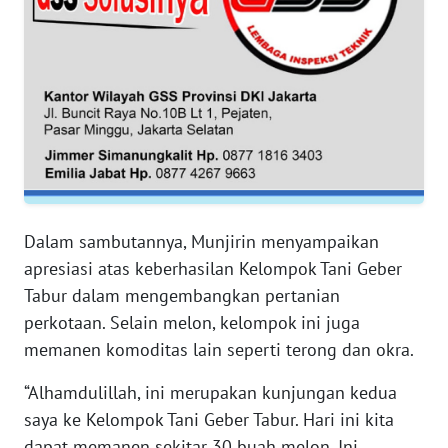
WN
SERAMBI
WN
JAMBI
WN
SULTRA
Dalam sambutannya, Munjirin menyampaikan
apresiasi atas keberhasilan Kelompok Tani Geber
WN
Tabur dalam mengembangkan pertanian
NTB
perkotaan. Selain melon, kelompok ini juga
WN
memanen komoditas lain seperti terong dan okra.
SULTENG
“Alhamdulillah, ini merupakan kunjungan kedua
saya ke Kelompok Tani Geber Tabur. Hari ini kita
WN
SULBAR
dapat memanen sekitar 30 buah melon. Ini