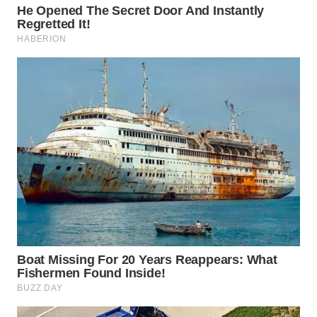
WN
PRIANGAN
TIMUR
WN
SEMARANG
WN
SOLO
WN
BOROBUDUR
WN
MADURA
WN
SURABAYA