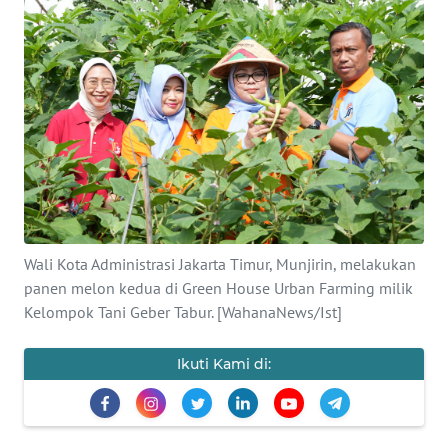
Informasi
INDEKS
BERITA
KONTAK
KAMI
INFO
IKLAN
Wali Kota Administrasi Jakarta Timur, Munjirin, melakukan
panen melon kedua di Green House Urban Farming milik
TENTANG
Kelompok Tani Geber Tabur. [WahanaNews/Ist]
KAMI
Ikuti Kami di:
PEDOMAN
MEDIA
SIBER