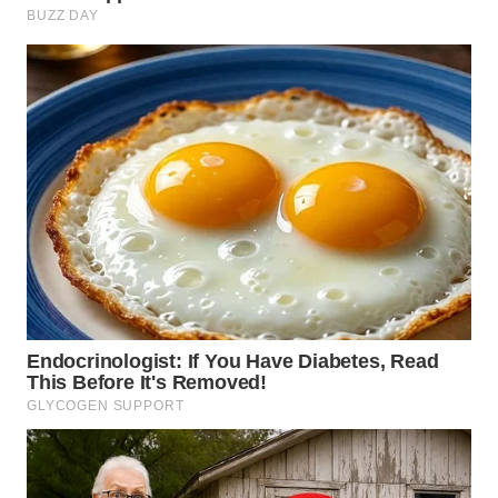
WN
TAPANULI
TENGAH
WN DELI
SERDANG
WN
TEBING
TINGGI
WN
PAKPAK
WN
KARAWANG
WN