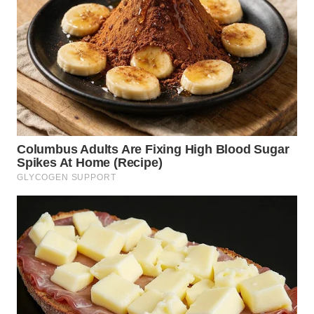
WN
SUMEDANG
WN
CIANJUR
WN
KEPULAUAN
SERIBU
WN
TANGERANG
WN
BINJAI
WN
CIREBON