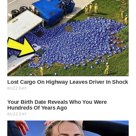
WN
NATUNA
WN
BINTAN
WN
MANDALIKA
WN
LIKUPANG
WN
LABUANBAJO
WN
BORNEO