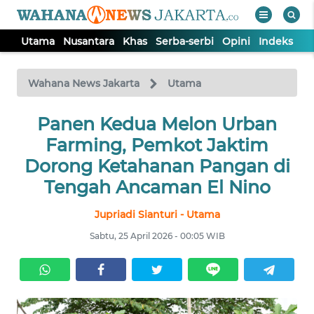
Utama
Nusantara
Khas
Serba-serbi
Opini
Indeks
WAHANA
Tutup
TV
Wahana News Jakarta
Utama
UTAMA
Panen Kedua Melon Urban
Farming, Pemkot Jaktim
NUSANTARA
Dorong Ketahanan Pangan di
Tengah Ancaman El Nino
KHAS
Jupriadi Sianturi - Utama
Sabtu, 25 April 2026 - 00:05 WIB
SERBA-
SERBI
OPINI