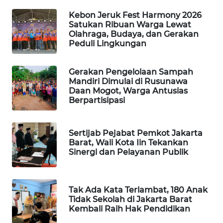
Kebon Jeruk Fest Harmony 2026
PORTAL
Satukan Ribuan Warga Lewat
KONSUMEN
Olahraga, Budaya, dan Gerakan
Peduli Lingkungan
FORWAMKI
Gerakan Pengelolaan Sampah
Mandiri Dimulai di Rusunawa
ALPERKLINAS
Daan Mogot, Warga Antusias
Berpartisipasi
FORJASIDA
Sertijab Pejabat Pemkot Jakarta
TAMBANG
Barat, Wali Kota Iin Tekankan
NEWS
Sinergi dan Pelayanan Publik
SITUNGIR
NEWS
Tak Ada Kata Terlambat, 180 Anak
Tidak Sekolah di Jakarta Barat
SIDIKALANG
Kembali Raih Hak Pendidikan
NEWS