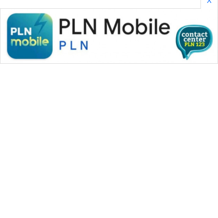
WAHANA MEDIA GROUP
|
|
|
WAHANA NEWS co
WAHANA TANI
WAHANA ADVOKAT
|
|
WAHANA INFRASTRUKTUR
WAHANA KONSUMEN
|
|
|
WAHANA LISTRIK
WAHANA TRAVEL
WAHANA TV