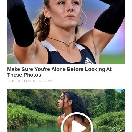
Wahana
Media
Group
WAHANA
NEWS
WAHANA
TANI
WAHANA
ADVOKAT
WAHANA
INFRASTRUKTUR
WAHANA
KONSUMEN