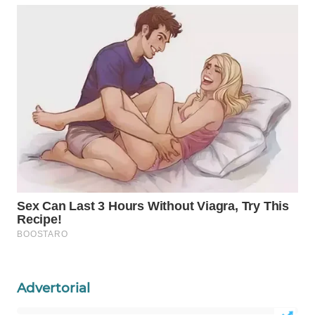
WAHANA
DESA
WISATA
LAPAK
WAHANA
Wahana
Network
KONSUMEN
LISTRIK
MASYARAKAT
KELISTRIKAN
Advertorial
WALINKI
ID