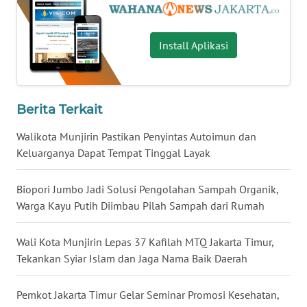
WN
MALUKU
Install Aplikasi
WN
MALUT
Berita Terkait
WN
Walikota Munjirin Pastikan Penyintas Autoimun dan
DAIRI
Keluarganya Dapat Tempat Tinggal Layak
WN
Biopori Jumbo Jadi Solusi Pengolahan Sampah Organik,
DANAU
Warga Kayu Putih Diimbau Pilah Sampah dari Rumah
TOBA
Wali Kota Munjirin Lepas 37 Kafilah MTQ Jakarta Timur,
WN
NIAS
Tekankan Syiar Islam dan Jaga Nama Baik Daerah
WN
Pemkot Jakarta Timur Gelar Seminar Promosi Kesehatan,
LANGKAT