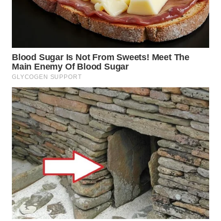
WN
INDRAMAYU
WN
KUNINGAN
WN
MAJALENGKA
WN
SUBANG
WN
SUKABUMI
WN
PURWAKARTA