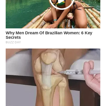
WAHANA
LISTRIK
WAHANA
TRAVEL
WAHANA
TV
WAHANANEWS
ID
WAHANANEWS
CO ID
WAHANANEWS
NET