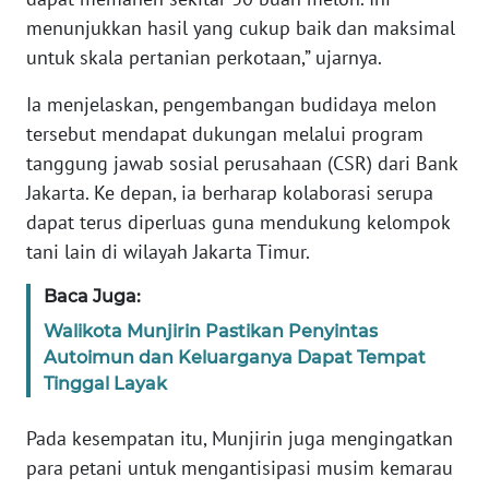
menunjukkan hasil yang cukup baik dan maksimal
WN
untuk skala pertanian perkotaan,” ujarnya.
BABEL
Ia menjelaskan, pengembangan budidaya melon
tersebut mendapat dukungan melalui program
WN
SUMBAR
tanggung jawab sosial perusahaan (CSR) dari Bank
Jakarta. Ke depan, ia berharap kolaborasi serupa
WN
dapat terus diperluas guna mendukung kelompok
SUMSEL
tani lain di wilayah Jakarta Timur.
WN
Baca Juga:
BENGKULU
Walikota Munjirin Pastikan Penyintas
Autoimun dan Keluarganya Dapat Tempat
WN
Tinggal Layak
LAMPUNG
Pada kesempatan itu, Munjirin juga mengingatkan
WN
para petani untuk mengantisipasi musim kemarau
JATENG