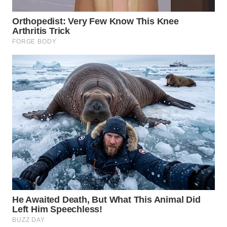
WAHANA
SPORT
WAHANA
UMKM
WAHANA
SELEB
WAHANA
PERSONA
WAHANA
OTOMOTIF
WAHANA
HEALTH