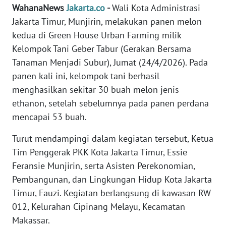
REDAKSI
WahanaNews
Jakarta.co
-
Wali Kota Administrasi
Jakarta Timur, Munjirin, melakukan panen melon
KARIR
kedua di Green House Urban Farming milik
Kelompok Tani Geber Tabur (Gerakan Bersama
DISCLAIMER
Tanaman Menjadi Subur), Jumat (24/4/2026). Pada
panen kali ini, kelompok tani berhasil
Wahana
menghasilkan sekitar 30 buah melon jenis
News
ethanon, setelah sebelumnya pada panen perdana
Regional
mencapai 53 buah.
WN
Turut mendampingi dalam kegiatan tersebut, Ketua
SUMUT
Tim Penggerak PKK Kota Jakarta Timur, Essie
Feransie Munjirin, serta Asisten Perekonomian,
WN
Pembangunan, dan Lingkungan Hidup Kota Jakarta
JAKARTA
Timur, Fauzi. Kegiatan berlangsung di kawasan RW
012, Kelurahan Cipinang Melayu, Kecamatan
WN
JABAR
Makassar.