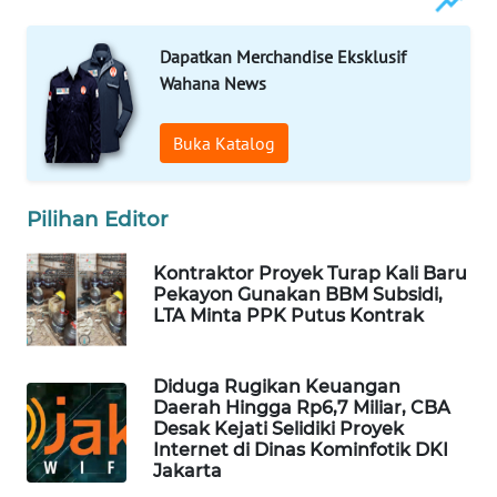
Dapatkan Merchandise Eksklusif
MAWAKA
ID
Wahana News
MARTABAT
Buka Katalog
NET
Pilihan Editor
PLN
WATCH
Kontraktor Proyek Turap Kali Baru
Pekayon Gunakan BBM Subsidi,
MKLI
LTA Minta PPK Putus Kontrak
LPKKI
Diduga Rugikan Keuangan
Daerah Hingga Rp6,7 Miliar, CBA
LKKI
Desak Kejati Selidiki Proyek
Internet di Dinas Kominfotik DKI
Jakarta
KOPEKLIN