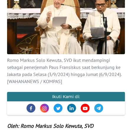
Informasi
INDEKS
BERITA
KONTAK
KAMI
Romo Markus Solo Kewuta, SVD ikut mendampingi
INFO
sebagai penerjemah Paus Fransiskus saat berkunjung ke
IKLAN
Jakarta pada Selasa (3/9/2024) hingga Jumat (6/9/2024).
[WAHANANEWS / KOMPAS]
TENTANG
KAMI
Ikuti Kami di:
PEDOMAN
MEDIA
SIBER
Oleh: Romo Markus Solo Kewuta, SVD