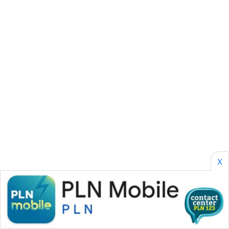
SONYA
ASA
NEWS
X