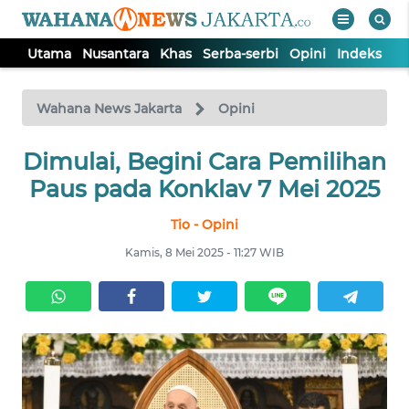
Utama
Nusantara
Khas
Serba-serbi
Opini
Indeks
WAHANA
Tutup
TV
Wahana News Jakarta
Opini
UTAMA
Dimulai, Begini Cara Pemilihan
Paus pada Konklav 7 Mei 2025
NUSANTARA
Tio - Opini
Kamis, 8 Mei 2025 - 11:27 WIB
KHAS
SERBA-
SERBI
OPINI