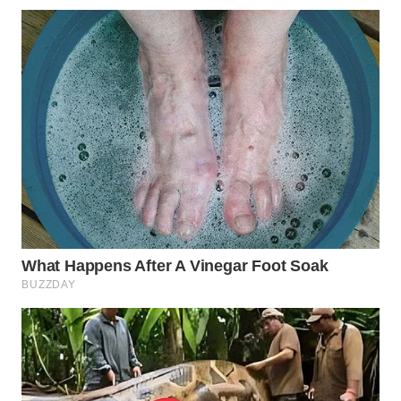
WN
PRIANGAN
TIMUR
WN
SEMARANG
WN
SOLO
WN
BOROBUDUR
WN
MADURA
WN
SURABAYA