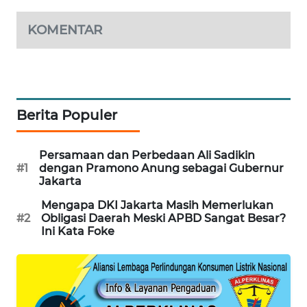
KOMENTAR
MAWAKA
ID
MARTABAT
NET
Berita Populer
PLN
WATCH
Persamaan dan Perbedaan Ali Sadikin
#1
dengan Pramono Anung sebagai Gubernur
Jakarta
MKLI
Mengapa DKI Jakarta Masih Memerlukan
#2
Obligasi Daerah Meski APBD Sangat Besar?
LPKKI
Ini Kata Foke
LKKI
KOPEKLIN