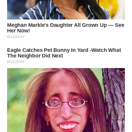
Wahana
Media
Group
WAHANA
NEWS
WAHANA
TANI
WAHANA
ADVOKAT
WAHANA
INFRASTRUKTUR
WAHANA
KONSUMEN