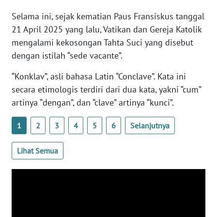
Selama ini, sejak kematian Paus Fransiskus tanggal
WN
21 April 2025 yang lalu, Vatikan dan Gereja Katolik
BABEL
mengalami kekosongan Tahta Suci yang disebut
dengan istilah “sede vacante”.
WN
SUMBAR
“Konklav”, asli bahasa Latin “Conclave”. Kata ini
secara etimologis terdiri dari dua kata, yakni “cum”
WN
artinya “dengan”, dan “clave” artinya “kunci”.
SUMSEL
1
2
3
4
5
6
Selanjutnya
WN
BENGKULU
Lihat Semua
WN
LAMPUNG
WN
JATENG