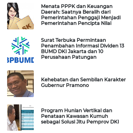
Menata PPPK dan Keuangan
WAHANA
Daerah: Saatnya Beralih dari
Pemerintahan Penggaji Menjadi
DESA
Pemerintahan Pencipta Nilai
WISATA
LAPAK
Surat Terbuka Permintaan
Penambahan Informasi Dividen 13
WAHANA
BUMD DKI Jakarta dan 10
Perusahaan Patungan
Wahana
Network
Kehebatan dan Sembilan Karakter
KONSUMEN
Gubernur Pramono
LISTRIK
MASYARAKAT
Program Hunian Vertikal dan
KELISTRIKAN
Penataan Kawasan Kumuh
sebagai Solusi Jitu Pemprov DKI
WALINKI
ID