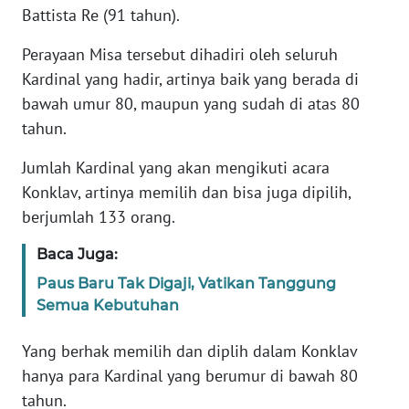
Battista Re (91 tahun).
WN
Perayaan Misa tersebut dihadiri oleh seluruh
SERAMBI
Kardinal yang hadir, artinya baik yang berada di
bawah umur 80, maupun yang sudah di atas 80
WN
tahun.
JAMBI
Jumlah Kardinal yang akan mengikuti acara
WN
Konklav, artinya memilih dan bisa juga dipilih,
SULTRA
berjumlah 133 orang.
WN
Baca Juga:
NTB
Paus Baru Tak Digaji, Vatikan Tanggung
Semua Kebutuhan
WN
SULTENG
Yang berhak memilih dan diplih dalam Konklav
hanya para Kardinal yang berumur di bawah 80
WN
tahun.
SULBAR