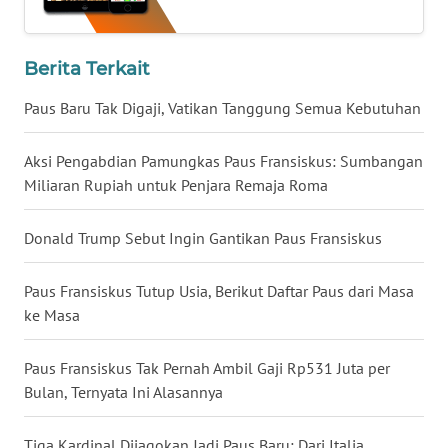
WN
KALTARA
Berita Terkait
Paus Baru Tak Digaji, Vatikan Tanggung Semua Kebutuhan
WN
KALSEL
Aksi Pengabdian Pamungkas Paus Fransiskus: Sumbangan
Miliaran Rupiah untuk Penjara Remaja Roma
WN
KALTIM
Donald Trump Sebut Ingin Gantikan Paus Fransiskus
WN
SULSEL
Paus Fransiskus Tutup Usia, Berikut Daftar Paus dari Masa
ke Masa
WN
GORONTALO
Paus Fransiskus Tak Pernah Ambil Gaji Rp531 Juta per
Bulan, Ternyata Ini Alasannya
WN
SULUT
Tiga Kardinal Dijagokan Jadi Paus Baru: Dari Italia,