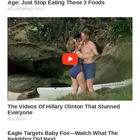
BEKASI
WN
BOGOR
WN
DEPOK
WN
TAPANULI
UTARA
WN
SAMOSIR
WN
PADANG
LAWAS