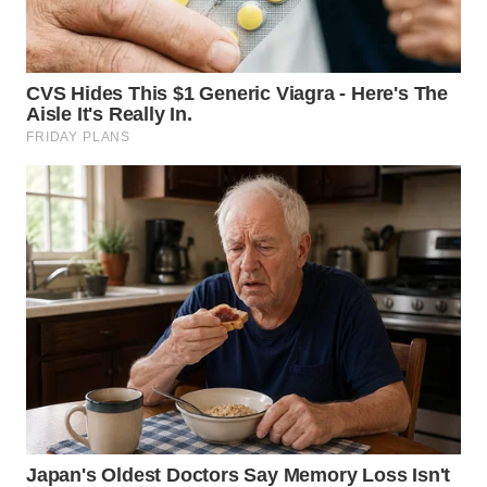
WN
TAPANULI
TENGAH
WN DELI
SERDANG
WN
TEBING
TINGGI
WN
PAKPAK
WN
KARAWANG
WN