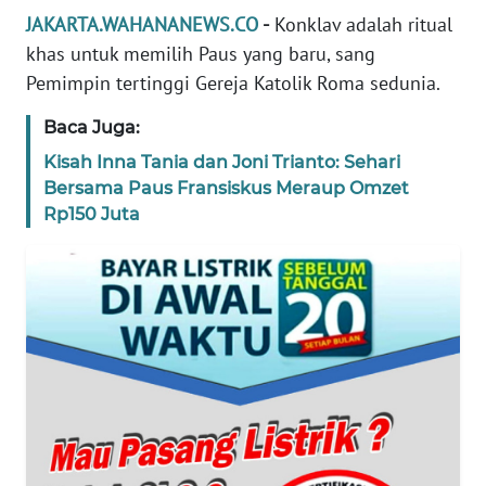
REDAKSI
JAKARTA.WAHANANEWS.CO
-
Konklav adalah ritual
khas untuk memilih Paus yang baru, sang
KARIR
Pemimpin tertinggi Gereja Katolik Roma sedunia.
Baca Juga:
DISCLAIMER
Kisah Inna Tania dan Joni Trianto: Sehari
Wahana
Bersama Paus Fransiskus Meraup Omzet
News
Rp150 Juta
Regional
WN
SUMUT
WN
JAKARTA
WN
JABAR