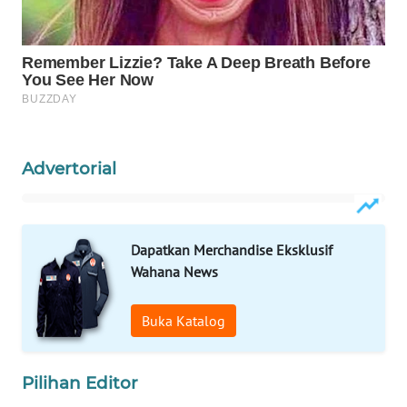
WAHANA
LISTRIK
WAHANA
TRAVEL
Advertorial
WAHANA
TV
WAHANANEWS
Dapatkan Merchandise Eksklusif
ID
Wahana News
WAHANANEWS
Buka Katalog
CO ID
WAHANANEWS
Pilihan Editor
NET