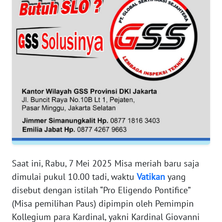
WN
BANTEN
WN
NTT
WN
KEPRI
WN
PAPUA
Saat ini, Rabu, 7 Mei 2025 Misa meriah baru saja
WN
PAPUA
dimulai pukul 10.00 tadi, waktu
Vatikan
yang
BARAT
disebut dengan istilah “Pro Eligendo Pontifice”
(Misa pemilihan Paus) dipimpin oleh Pemimpin
WN
Kollegium para Kardinal, yakni Kardinal Giovanni
RIAU