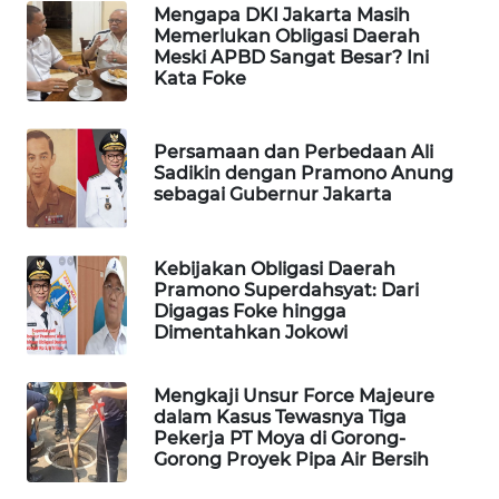
Mengapa DKI Jakarta Masih
Memerlukan Obligasi Daerah
WAHANA
Meski APBD Sangat Besar? Ini
SPORT
Kata Foke
WAHANA
Persamaan dan Perbedaan Ali
UMKM
Sadikin dengan Pramono Anung
sebagai Gubernur Jakarta
WAHANA
SELEB
Kebijakan Obligasi Daerah
Pramono Superdahsyat: Dari
WAHANA
Digagas Foke hingga
PERSONA
Dimentahkan Jokowi
WAHANA
Mengkaji Unsur Force Majeure
OTOMOTIF
dalam Kasus Tewasnya Tiga
Pekerja PT Moya di Gorong-
Gorong Proyek Pipa Air Bersih
WAHANA
HEALTH