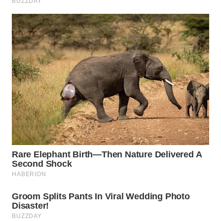
WN
INDRAMAYU
WN
KUNINGAN
WN
MAJALENGKA
WN
SUBANG
WN
SUKABUMI
WN
PURWAKARTA