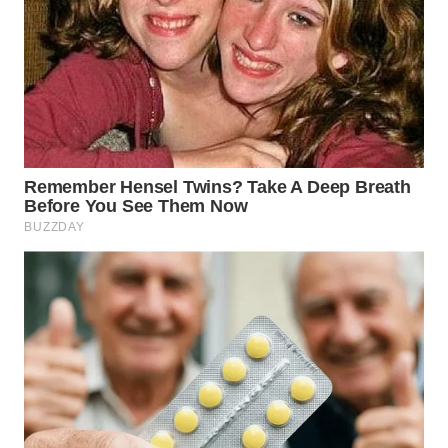
WN
TAPANULI
SELATAN
WN
TANJUNG
LESUNG
WN
KARO
WN
SIMALUNGUN
WN
LABUHANBATU