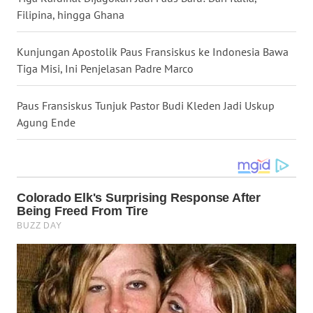
Filipina, hingga Ghana
WN
MALUKU
Kunjungan Apostolik Paus Fransiskus ke Indonesia Bawa
Tiga Misi, Ini Penjelasan Padre Marco
WN
MALUT
Paus Fransiskus Tunjuk Pastor Budi Kleden Jadi Uskup
Agung Ende
WN
DAIRI
WN
DANAU
TOBA
WN
NIAS
WN
LANGKAT