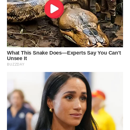
WN
NATUNA
WN
BINTAN
WN
MANDALIKA
WN
LIKUPANG
WN
LABUANBAJO
WN
BORNEO