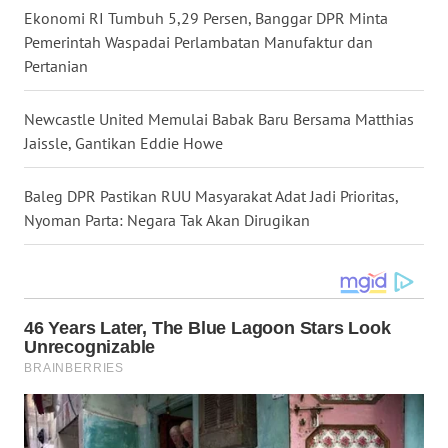
Ekonomi RI Tumbuh 5,29 Persen, Banggar DPR Minta
WN
Pemerintah Waspadai Perlambatan Manufaktur dan
KALTARA
Pertanian
WN
Newcastle United Memulai Babak Baru Bersama Matthias
KALSEL
Jaissle, Gantikan Eddie Howe
WN
Baleg DPR Pastikan RUU Masyarakat Adat Jadi Prioritas,
KALTIM
Nyoman Parta: Negara Tak Akan Dirugikan
WN
SULSEL
WN
GORONTALO
WN
SULUT