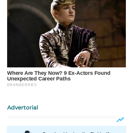
WAHANA
SPORT
WAHANA
UMKM
WAHANA
SELEB
WAHANA
PERSONA
WAHANA
Advertorial
OTOMOTIF
WAHANA
HEALTH