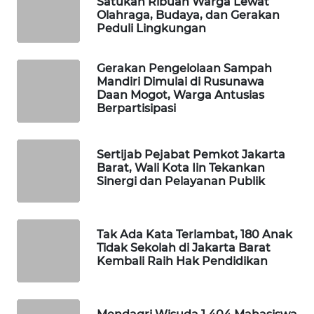
Satukan Ribuan Warga Lewat
Olahraga, Budaya, dan Gerakan
Peduli Lingkungan
MAWAKA
ID
Gerakan Pengelolaan Sampah
Mandiri Dimulai di Rusunawa
MARTABAT
Daan Mogot, Warga Antusias
NET
Berpartisipasi
PLN
Sertijab Pejabat Pemkot Jakarta
WATCH
Barat, Wali Kota Iin Tekankan
Sinergi dan Pelayanan Publik
MKLI
LPKKI
Tak Ada Kata Terlambat, 180 Anak
Tidak Sekolah di Jakarta Barat
Kembali Raih Hak Pendidikan
LKKI
KOPEKLIN