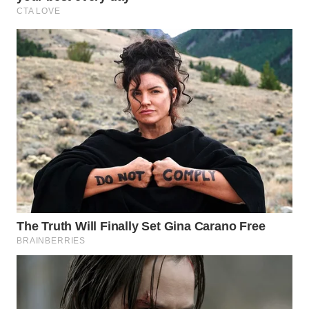
WN
PRIANGAN
TIMUR
WN
SEMARANG
WN
SOLO
WN
BOROBUDUR
WN
MADURA
WN
SURABAYA