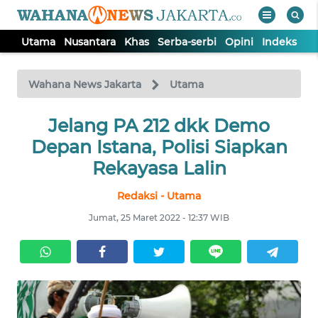
Utama
Nusantara
Khas
Serba-serbi
Opini
Indeks
WAHANA
Tutup
TV
Wahana News Jakarta
Utama
UTAMA
Jelang PA 212 dkk Demo
Depan Istana, Polisi Siapkan
NUSANTARA
Rekayasa Lalin
Redaksi - Utama
KHAS
Jumat, 25 Maret 2022 - 12:37 WIB
SERBA-
SERBI
OPINI