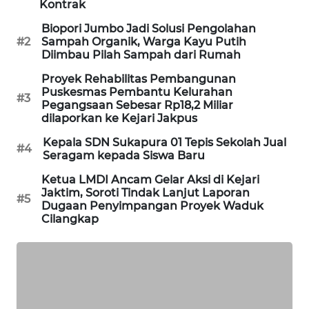
Kontrak
Biopori Jumbo Jadi Solusi Pengolahan
SIBARAGAS
#2
Sampah Organik, Warga Kayu Putih
NEWS
Diimbau Pilah Sampah dari Rumah
Proyek Rehabilitas Pembangunan
METRO
Puskesmas Pembantu Kelurahan
SIANTAR
#3
Pegangsaan Sebesar Rp18,2 Miliar
NEWS
dilaporkan ke Kejari Jakpus
Kepala SDN Sukapura 01 Tepis Sekolah Jual
METRO
#4
Seragam kepada Siswa Baru
MEDAN
NEWS
Ketua LMDI Ancam Gelar Aksi di Kejari
Jaktim, Soroti Tindak Lanjut Laporan
#5
Dugaan Penyimpangan Proyek Waduk
METRO
Cilangkap
JAKARTA
NEWS
KRT
NEWS