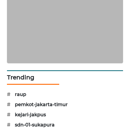
KARING
NEWS
JURNAL
MARITIM
HUMBANG
NEWS
GARONGGANG
Trending
NEWS
#
raup
FISUELRI
ID
#
pemkot-jakarta-timur
#
kejari-jakpus
ENERGI
NEWS
#
sdn-01-sukapura