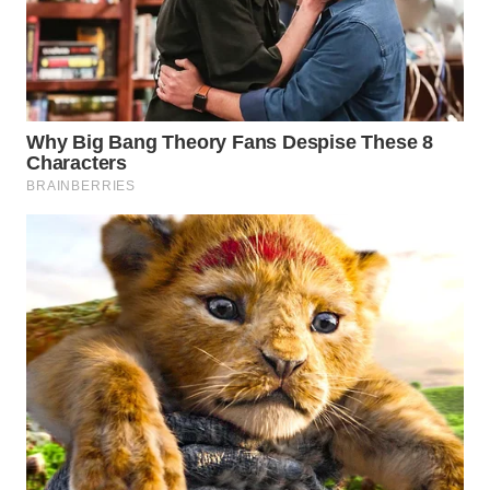
WN
TAPANULI
SELATAN
WN
TANJUNG
LESUNG
WN
KARO
WN
SIMALUNGUN
WN
LABUHANBATU