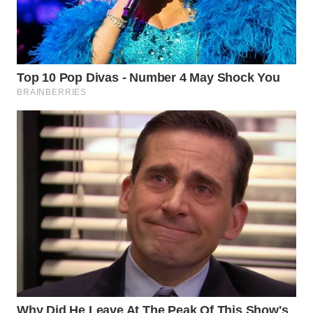
Wahana
Media
Group
WAHANA
NEWS
WAHANA
TANI
WAHANA
ADVOKAT
WAHANA
INFRASTRUKTUR
WAHANA
KONSUMEN