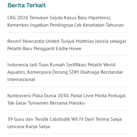
Berita Terkait
WN
CKG 2026 Temukan Sejuta Kasus Baru Hipertensi,
NUSANTARA
Kemenkes Ingatkan Pentingnya Cek Kesehatan Tahunan
WN
Resmi! Newcastle United Tunjuk Matthias Jaissle sebagai
JOGJA
Pelatih Baru Pengganti Eddie Howe
WN
Indonesia Jadi Tuan Rumah Sertifikasi Pelatih World
JATIM
Aquatics, Kemenpora Dorong SDM Olahraga Berstandar
Internasional
WN
BALI
Kontroversi Piala Dunia 2030, Partai Livre Minta Portugal
Tak Gelar Turnamen Bersama Maroko
WN
KALBAR
39 Guru dan Tendik Cabdisdik Wil IV Dairi Terima Satya
Lencana Karya Satya
WN
KALTENG