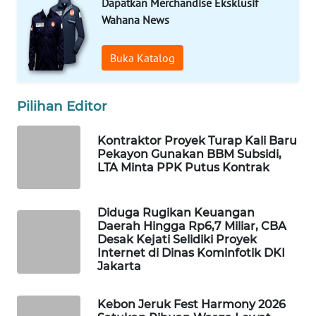
Dapatkan Merchandise Eksklusif
Wahana News
WAHANA
DESA
Buka Katalog
WISATA
LAPAK
Pilihan Editor
WAHANA
Kontraktor Proyek Turap Kali Baru
Wahana
Pekayon Gunakan BBM Subsidi,
Network
LTA Minta PPK Putus Kontrak
KONSUMEN
LISTRIK
Diduga Rugikan Keuangan
Daerah Hingga Rp6,7 Miliar, CBA
Desak Kejati Selidiki Proyek
MASYARAKAT
Internet di Dinas Kominfotik DKI
KELISTRIKAN
Jakarta
WALINKI
Kebon Jeruk Fest Harmony 2026
ID