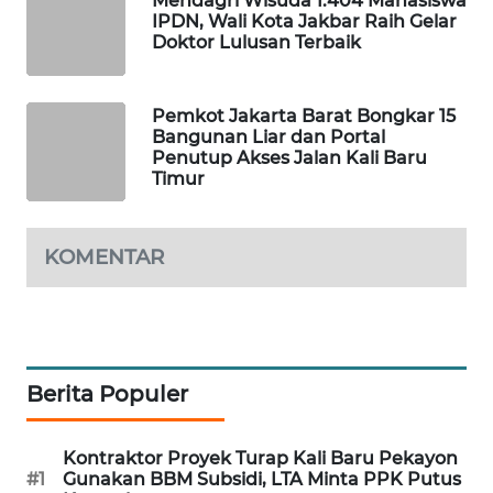
Mendagri Wisuda 1.404 Mahasiswa
IPDN, Wali Kota Jakbar Raih Gelar
PORTAL
Doktor Lulusan Terbaik
KONSUMEN
Pemkot Jakarta Barat Bongkar 15
FORWAMKI
Bangunan Liar dan Portal
Penutup Akses Jalan Kali Baru
Timur
ALPERKLINAS
FORJASIDA
KOMENTAR
TAMBANG
NEWS
SITUNGIR
Berita Populer
NEWS
Kontraktor Proyek Turap Kali Baru Pekayon
SIDIKALANG
#1
Gunakan BBM Subsidi, LTA Minta PPK Putus
NEWS