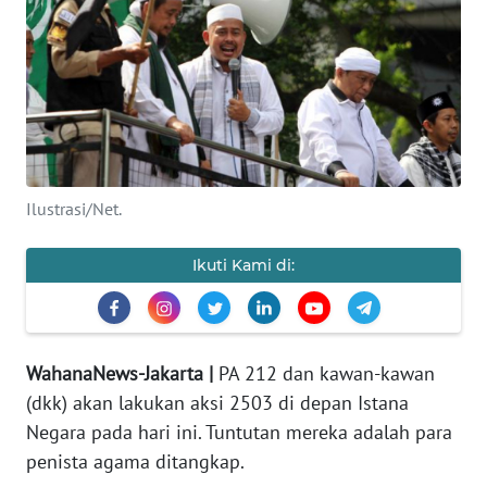
Informasi
INDEKS
BERITA
KONTAK
KAMI
Ilustrasi/Net.
INFO
IKLAN
Ikuti Kami di:
TENTANG
KAMI
WahanaNews-Jakarta |
PA 212 dan kawan-kawan
PEDOMAN
(dkk) akan lakukan aksi 2503 di depan Istana
MEDIA
Negara pada hari ini. Tuntutan mereka adalah para
SIBER
penista agama ditangkap.