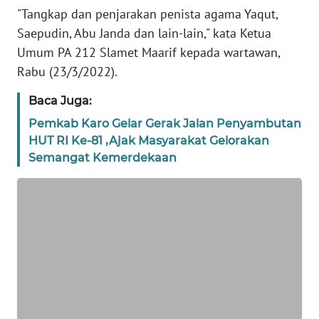
REDAKSI
"Tangkap dan penjarakan penista agama Yaqut,
Saepudin, Abu Janda dan lain-lain," kata Ketua
KARIR
Umum PA 212 Slamet Maarif kepada wartawan,
Rabu (23/3/2022).
DISCLAIMER
Baca Juga:
Wahana
Pemkab Karo Gelar Gerak Jalan Penyambutan
News
HUT RI Ke-81 ,Ajak Masyarakat Gelorakan
Regional
Semangat Kemerdekaan
WN
SUMUT
WN
JAKARTA
WN
JABAR