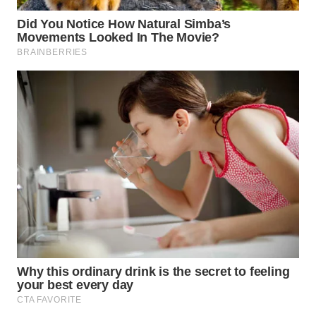
WN
TAPANULI
TENGAH
WN DELI
SERDANG
WN
TEBING
TINGGI
WN
PAKPAK
WN
KARAWANG
WN