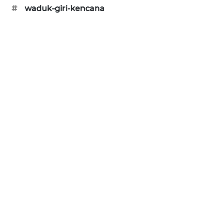
#
waduk-giri-kencana
CILEUNGSI
NEWS
BERKAT
NEWS
BERAMPU
NEWS
ANUGERAH
NEWS
AKHLAK
ID
PERAPKI
NEWS