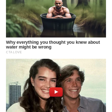
WN
SUMEDANG
WN
CIANJUR
WN
KEPULAUAN
SERIBU
WN
TANGERANG
WN
BINJAI
WN
CIREBON