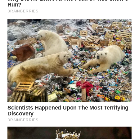
WAHANA
LISTRIK
WAHANA
TRAVEL
WAHANA
TV
WAHANANEWS
ID
WAHANANEWS
CO ID
WAHANANEWS
NET