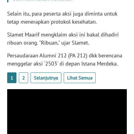
Selain itu, para peserta aksi juga diminta untuk
WN
tetap menerapkan protokol kesehatan.
SERAMBI
Slamet Maarif mengklaim aksi ini bakal dihadiri
WN
ribuan orang. "Ribuan," ujar Slamet.
JAMBI
Persaudaraan Alumni 212 (PA 212) dkk berencana
WN
menggelar aksi '2503' di depan Istana Merdeka.
SULTRA
1
2
Selanjutnya
Lihat Semua
WN
NTB
WN
SULTENG
WN
SULBAR