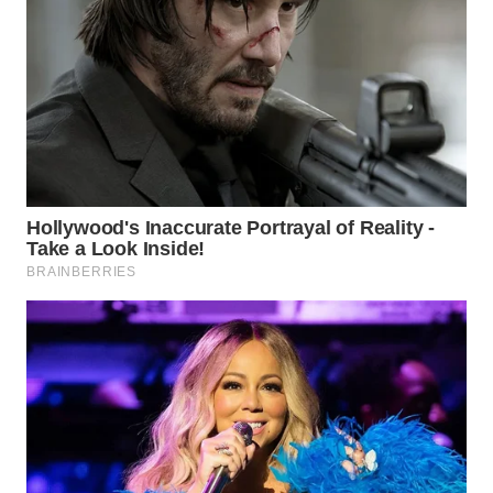
WN
NATUNA
WN
BINTAN
WN
MANDALIKA
WN
LIKUPANG
WN
LABUANBAJO
WN
BORNEO