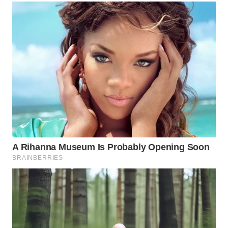
BEKASI
WN
BOGOR
WN
DEPOK
WN
TAPANULI
UTARA
WN
SAMOSIR
WN
PADANG
LAWAS