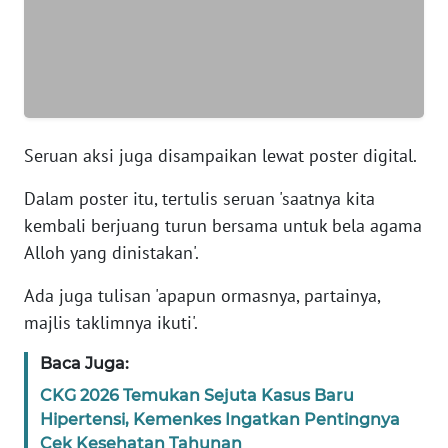
WN
BANTEN
WN
NTT
Seruan aksi juga disampaikan lewat poster digital.
WN
Dalam poster itu, tertulis seruan 'saatnya kita
KEPRI
kembali berjuang turun bersama untuk bela agama
Alloh yang dinistakan'.
WN
PAPUA
Ada juga tulisan 'apapun ormasnya, partainya,
majlis taklimnya ikuti'.
WN
PAPUA
Baca Juga:
BARAT
CKG 2026 Temukan Sejuta Kasus Baru
Hipertensi, Kemenkes Ingatkan Pentingnya
WN
Cek Kesehatan Tahunan
RIAU