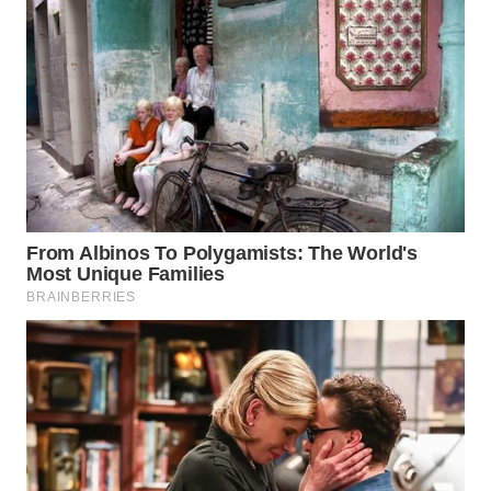
WN
MALUKU
WN
MALUT
WN
DAIRI
WN
DANAU
TOBA
WN
NIAS
WN
LANGKAT