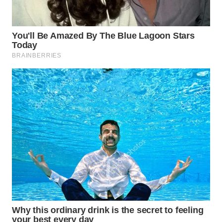
WN
INDRAMAYU
WN
KUNINGAN
WN
MAJALENGKA
WN
SUBANG
WN
SUKABUMI
WN
PURWAKARTA