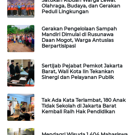
Satukan Ribuan Warga Lewat
Olahraga, Budaya, dan Gerakan
Peduli Lingkungan
WAHANA
DESA
WISATA
Gerakan Pengelolaan Sampah
Mandiri Dimulai di Rusunawa
Daan Mogot, Warga Antusias
LAPAK
Berpartisipasi
WAHANA
Wahana
Sertijab Pejabat Pemkot Jakarta
Network
Barat, Wali Kota Iin Tekankan
Sinergi dan Pelayanan Publik
KONSUMEN
LISTRIK
Tak Ada Kata Terlambat, 180 Anak
Tidak Sekolah di Jakarta Barat
MASYARAKAT
Kembali Raih Hak Pendidikan
KELISTRIKAN
WALINKI
Mendagri Wisuda 1.404 Mahasiswa
ID