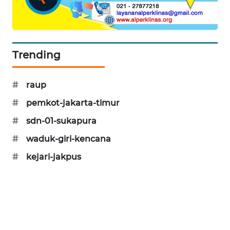
SIBARAGAS
NEWS
Trending
METRO
SIANTAR
NEWS
#
raup
#
pemkot-jakarta-timur
METRO
#
sdn-01-sukapura
MEDAN
NEWS
#
waduk-giri-kencana
#
kejari-jakpus
METRO
JAKARTA
NEWS
KRT
NEWS