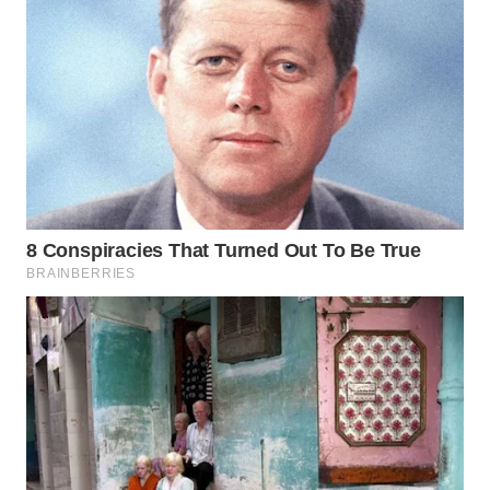
WN
NATUNA
WN
BINTAN
WN
MANDALIKA
WN
LIKUPANG
WN
LABUANBAJO
WN
BORNEO