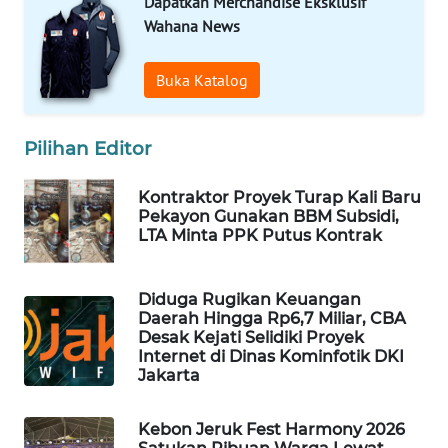
Dapatkan Merchandise Eksklusif
Wahana News
WAHANA
SPORT
Buka Katalog
WAHANA
UMKM
Pilihan Editor
WAHANA
Kontraktor Proyek Turap Kali Baru
SELEB
Pekayon Gunakan BBM Subsidi,
LTA Minta PPK Putus Kontrak
WAHANA
PERSONA
Diduga Rugikan Keuangan
Daerah Hingga Rp6,7 Miliar, CBA
Desak Kejati Selidiki Proyek
WAHANA
Internet di Dinas Kominfotik DKI
OTOMOTIF
Jakarta
WAHANA
Kebon Jeruk Fest Harmony 2026
HEALTH