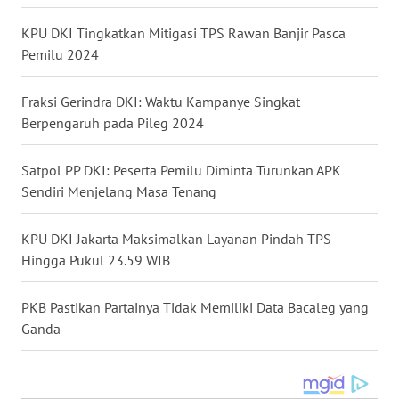
WN
KPU DKI Tingkatkan Mitigasi TPS Rawan Banjir Pasca
MALUKU
Pemilu 2024
WN
Fraksi Gerindra DKI: Waktu Kampanye Singkat
MALUT
Berpengaruh pada Pileg 2024
WN
Satpol PP DKI: Peserta Pemilu Diminta Turunkan APK
DAIRI
Sendiri Menjelang Masa Tenang
WN
KPU DKI Jakarta Maksimalkan Layanan Pindah TPS
DANAU
Hingga Pukul 23.59 WIB
TOBA
PKB Pastikan Partainya Tidak Memiliki Data Bacaleg yang
WN
Ganda
NIAS
WN
LANGKAT