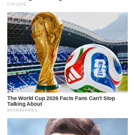
WN
PRIANGAN
TIMUR
WN
SEMARANG
WN
SOLO
WN
BOROBUDUR
WN
MADURA
WN
SURABAYA