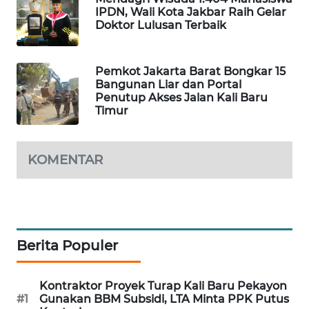
IPDN, Wali Kota Jakbar Raih Gelar
Doktor Lulusan Terbaik
MAWAKA
ID
Pemkot Jakarta Barat Bongkar 15
Bangunan Liar dan Portal
MARTABAT
Penutup Akses Jalan Kali Baru
NET
Timur
PLN
WATCH
KOMENTAR
MKLI
LPKKI
Berita Populer
LKKI
Kontraktor Proyek Turap Kali Baru Pekayon
#1
Gunakan BBM Subsidi, LTA Minta PPK Putus
KOPEKLIN