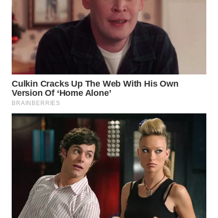
WN
SUMEDANG
WN
CIANJUR
WN
KEPULAUAN
SERIBU
WN
TANGERANG
WN
BINJAI
WN
CIREBON