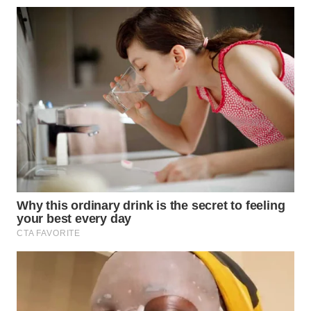
WN
TAPANULI
SELATAN
WN
TANJUNG
LESUNG
WN
KARO
WN
SIMALUNGUN
WN
LABUHANBATU