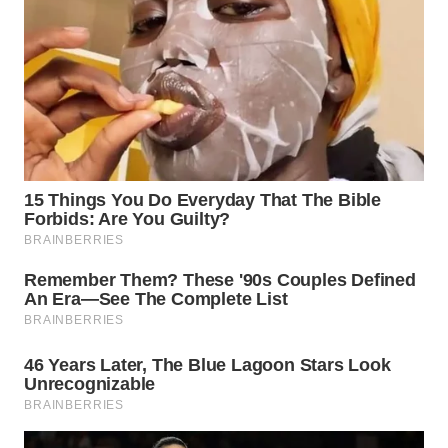
WN
TAPANULI
TENGAH
WN DELI
SERDANG
WN
TEBING
TINGGI
WN
PAKPAK
WN
KARAWANG
WN