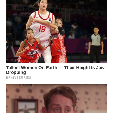
BEKASI
WN
BOGOR
WN
DEPOK
WN
TAPANULI
UTARA
WN
SAMOSIR
WN
PADANG
LAWAS