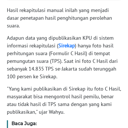
Hasil rekapitulasi manual inilah yang menjadi
WN
dasar penetapan hasil penghitungan perolehan
SERAMBI
suara.
WN
Adapun data yang dipublikasikan KPU di sistem
JAMBI
informasi rekapitulasi (
Sirekap
) hanya foto hasil
perhitungan suara (Formulir C Hasil) di tempat
WN
pemungutan suara (TPS). Saat ini foto C Hasil dari
SULTRA
sebanyak 14.835 TPS se-Jakarta sudah terunggah
100 persen ke Sirekap.
WN
NTB
"Yang kami publikasikan di Sirekap itu foto C Hasil,
masyarakat bisa mengontrol hasil pemilu, benar
WN
atau tidak hasil di TPS sama dengan yang kami
SULTENG
publikasikan," ujar Wahyu.
WN
Baca Juga:
SULBAR