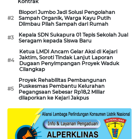
Kontrak
PORTAL
Biopori Jumbo Jadi Solusi Pengolahan
#2
Sampah Organik, Warga Kayu Putih
KONSUMEN
Diimbau Pilah Sampah dari Rumah
Kepala SDN Sukapura 01 Tepis Sekolah Jual
FORWAMKI
#3
Seragam kepada Siswa Baru
ALPERKLINAS
Ketua LMDI Ancam Gelar Aksi di Kejari
Jaktim, Soroti Tindak Lanjut Laporan
#4
Dugaan Penyimpangan Proyek Waduk
FORJASIDA
Cilangkap
Proyek Rehabilitas Pembangunan
TAMBANG
Puskesmas Pembantu Kelurahan
#5
NEWS
Pegangsaan Sebesar Rp18,2 Miliar
dilaporkan ke Kejari Jakpus
SITUNGIR
NEWS
SIDIKALANG
NEWS