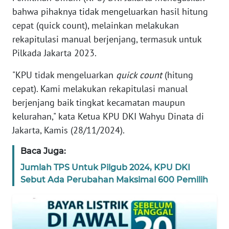
REDAKSI
bahwa pihaknya tidak mengeluarkan hasil hitung
cepat (quick count), melainkan melakukan
KARIR
rekapitulasi manual berjenjang, termasuk untuk
Pilkada Jakarta 2023.
DISCLAIMER
"KPU tidak mengeluarkan
quick count
(hitung
Wahana
cepat). Kami melakukan rekapitulasi manual
News
berjenjang baik tingkat kecamatan maupun
Regional
kelurahan," kata Ketua KPU DKI Wahyu Dinata di
Jakarta, Kamis (28/11/2024).
WN
SUMUT
Baca Juga:
Jumlah TPS Untuk Pilgub 2024, KPU DKI
WN
Sebut Ada Perubahan Maksimal 600 Pemilih
JAKARTA
WN
JABAR