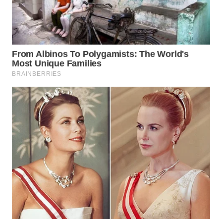
Wahana
Media
Group
WAHANA
NEWS
WAHANA
TANI
WAHANA
ADVOKAT
WAHANA
INFRASTRUKTUR
WAHANA
KONSUMEN