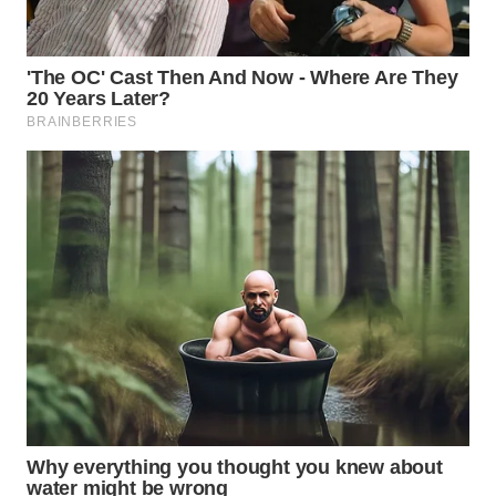
WN
INDRAMAYU
WN
KUNINGAN
WN
MAJALENGKA
WN
SUBANG
WN
SUKABUMI
WN
PURWAKARTA