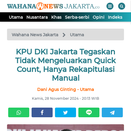
Utama
Nusantara
Khas
Serba-serbi
Opini
Indeks
WAHANA
Tutup
TV
Wahana News Jakarta
Utama
UTAMA
KPU DKI Jakarta Tegaskan
Tidak Mengeluarkan Quick
NUSANTARA
Count, Hanya Rekapitulasi
Manual
KHAS
Dani Agus Ginting - Utama
Kamis, 28 November 2024 - 20:13 WIB
SERBA-
SERBI
OPINI