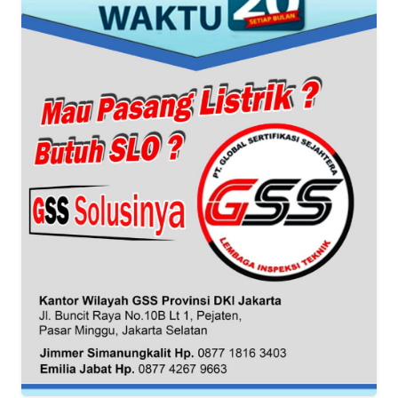
WN
BANTEN
WN
NTT
WN
KEPRI
WN
PAPUA
WN
PAPUA
BARAT
WN
RIAU