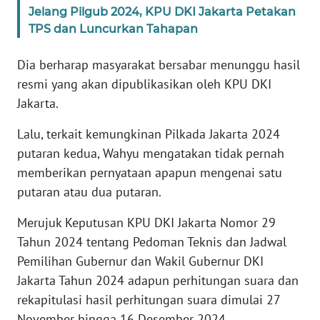
Jelang Pilgub 2024, KPU DKI Jakarta Petakan
TPS dan Luncurkan Tahapan
WN
BABEL
Dia berharap masyarakat bersabar menunggu hasil
resmi yang akan dipublikasikan oleh KPU DKI
WN
Jakarta.
SUMBAR
Lalu, terkait kemungkinan Pilkada Jakarta 2024
WN
putaran kedua, Wahyu mengatakan tidak pernah
SUMSEL
memberikan pernyataan apapun mengenai satu
putaran atau dua putaran.
WN
BENGKULU
Merujuk Keputusan KPU DKI Jakarta Nomor 29
Tahun 2024 tentang Pedoman Teknis dan Jadwal
WN
Pemilihan Gubernur dan Wakil Gubernur DKI
LAMPUNG
Jakarta Tahun 2024 adapun perhitungan suara dan
rekapitulasi hasil perhitungan suara dimulai 27
WN
JATENG
November hingga 16 Desember 2024.