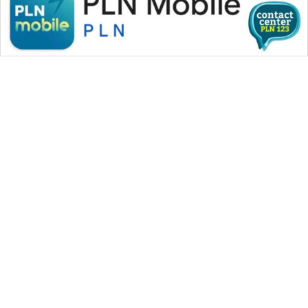
WAHANA MEDIA GROUP
|
|
|
WAHANA NEWS co
WAHANA TANI
WAHANA ADVOKAT
|
|
WAHANA INFRASTRUKTUR
WAHANA KONSUMEN
|
|
|
WAHANA LISTRIK
WAHANA TRAVEL
WAHANA TV
|
|
|
WAHANANEWS id
WAHANANEWS CO ID
WAHANANEWS NET
|
|
|
WAHANA SPORT ID
Wahana UMKM
Wahana Seleb