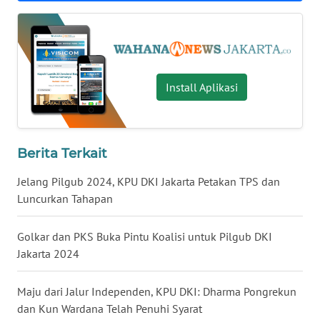
WN
KALTARA
WN
Install Aplikasi
KALSEL
WN
KALTIM
Berita Terkait
Jelang Pilgub 2024, KPU DKI Jakarta Petakan TPS dan
WN
Luncurkan Tahapan
SULSEL
Golkar dan PKS Buka Pintu Koalisi untuk Pilgub DKI
WN
Jakarta 2024
GORONTALO
Maju dari Jalur Independen, KPU DKI: Dharma Pongrekun
WN
SULUT
dan Kun Wardana Telah Penuhi Syarat